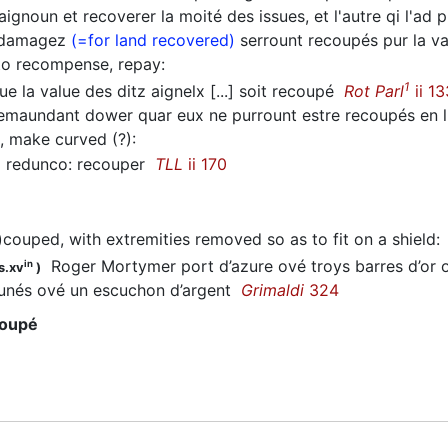
gnoun et recoverer la moité des issues, et l'autre qi l'ad 
damagez
(=for land recovered)
serrount recoupés pur la 
to recompense, repay
:
1
e la value des ditz aignelx [...] soit recoupé
Rot Parl
ii 1
maundant dower quar eux ne purrount estre recoupés en 
h, make curved (?)
:
redunco: recouper
TLL
ii 170
)couped, with extremities removed so as to fit on a shield
:
Roger Mortymer port d’azure ové troys barres d’or ov
in
s.xv
)
runés ové un escuchon d’argent
Grimaldi
324
coupé