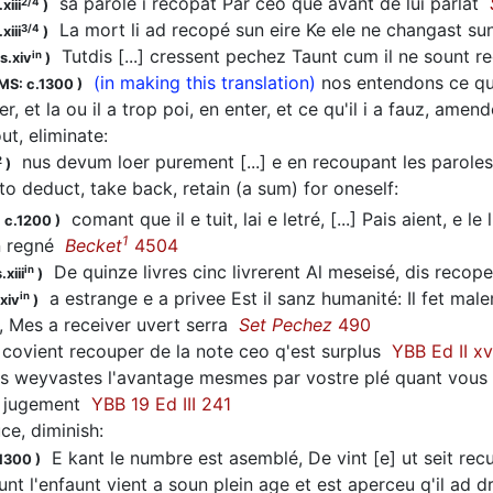
sa parole i recopat Par ceo que avant de lui parlat
2/4
xiii
)
La mort li ad recopé sun eire Ke ele ne changast s
3/4
xiii
)
Tutdis [...] cressent pechez Taunt cum il ne sount
in
s.xiv
)
(in making this translation)
nos entendons ce qu'
MS: c.1300
)
r, et la ou il a trop poi, en enter, et ce qu'il i a fauz, ame
ut, eliminate
:
nus devum loer purement [...] e en recoupant les paroles
2
)
to deduct, take back, retain (a sum) for oneself
:
comant que il e tuit, lai e letré, [...] Pais aient, e l
 c.1200
)
1
n regné
Becket
4504
De quinze livres cinc livrerent Al meseisé, dis reco
in
.xiii
)
a estrange e a privee Est il sanz humanité: Il fet mal
in
xiv
)
, Mes a receiver uvert serra
Set Pechez
490
 covient recouper de la note ceo q'est surplus
YBB Ed II xv
weyvastes l'avantage mesmes par vostre plé quant vous pre
n jugement
YBB 19 Ed III 241
ce, diminish
:
E kant le numbre est asemblé, De vint [e] ut seit re
.1300
)
t l'enfaunt vient a soun plein age et est aperceu q'il ad droit