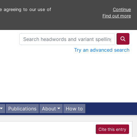
e agreeing to our use of
Continue
Find out more
Try an advanced search
Publications
About
How to
Cite this entry