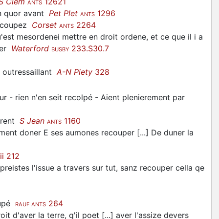
S Clem
12621
ANTS
un quor avant
Pet Plet
1296
ANTS
 recoupez
Corset
2264
ANTS
est mesordenei mettre en droit ordene, et ce que il i a
nder
Waterford
233.S30.7
BUSBY
 outressaillant
A-N Piety
328
e lur - rien n'en seit recolpé - Aient plenierement par
perent
S Jean
1160
ANTS
ement doner E ses aumones recouper [...] De duner la
ii 212
istes l'issue a travers sur tut, sanz recouper cella qe
cupé
264
RAUF ANTS
 d'aver la terre, q'il poet [...] aver l'assize devers