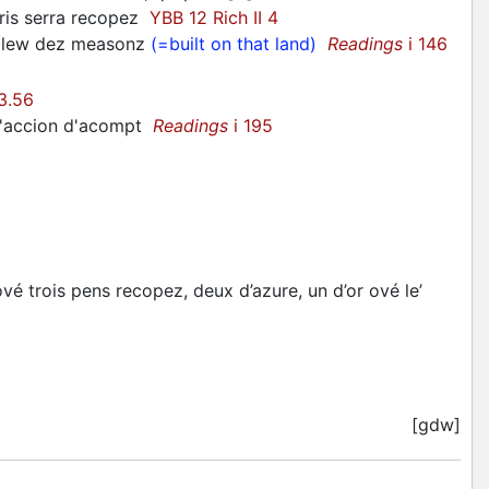
pris serra recopez
YBB 12 Rich II 4
valew dez measonz
(=built on that land)
Readings
i 146
33.56
l'accion d'acompt
Readings
i 195
é trois pens recopez, deux d’azure, un d’or ové le’
[gdw]