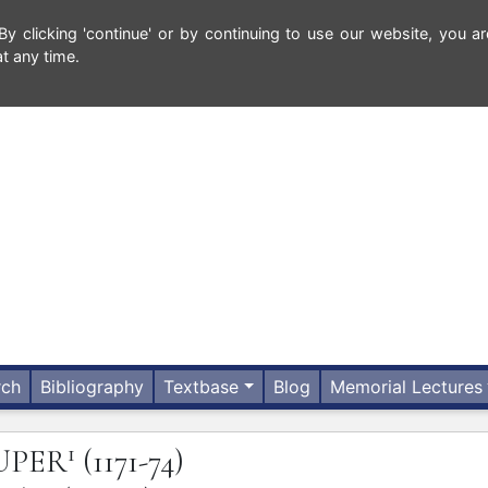
 clicking 'continue' or by continuing to use our website, you ar
t any time.
rch
Bibliography
Textbase
Blog
Memorial Lectures
1
UPER
(1171-74)