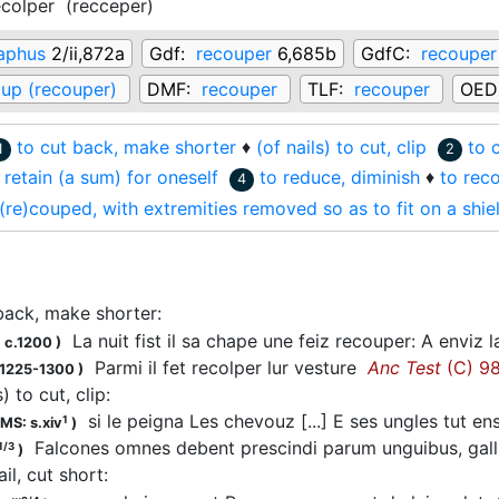
ecolper
(
recceper
)
aphus
2/ii,872a
Gdf:
recouper
6,685b
GdfC:
recouper
up (recouper)
DMF:
recouper
TLF:
recouper
OED
to cut back, make shorter
♦
(of nails) to cut, clip
to c
1
2
 retain (a sum) for oneself
to reduce, diminish
♦
to rec
4
(re)couped, with extremities removed so as to fit on a shie
back, make shorter
:
La nuit fist il sa chape une feiz recouper: A enviz 
 c.1200
)
Parmi il fet recolper lur vesture
Anc Test
(C) 9
 1225-1300
)
s) to cut, clip
:
si le peigna Les chevouz [...] E ses ungles tut 
1
MS: s.xiv
)
Falcones omnes debent prescindi parum unguibus, gall.
1/3
)
ail, cut short
: