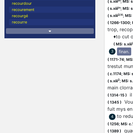
in
(
s.xiii
;
MS: s.
recourdour
in
(
s.xiii
;
MS: s.
recourement
2/4
(
s.xiii
;
MS: 
recourgé
recourre
(
1266-1300;
trop, recope
♦
to cut o
(
MS: s.xiii
finan.
3
(
1171-74;
MS:
trestut mu
(
c.1174;
MS: s
2
(
s.xiii
;
MS: s.
main clorra
il
(
1314-15
)
Vous 
(
1345
)
fuit mys e
to redu
4
(
1256;
MS: c
quaun
(
1389
)