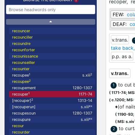
recoper,
r
FEW:
col
DEAF:
co
recouncer
recounciller
v.trans.
recoundre
take back,
recounforter
p.p. as a.
recounissance
recounseiller
recounter
v.trans.
1
2
recoupee
s.xiii
2
recoupee
to cut 
1
recoupement
1280-1307
(
1171-74;
MS:
1
recouper
1171-74
(
c.1200;
MS:
2
[recouper]
1313-14
♦
(of nail
ex
[recouperun]
s.xiii
recoupesoun
1280-1307
(
1190-93;
ex
recoupure
s.xiii
(
MS: s.xiv
recour
to curt
2
recourder