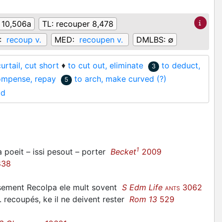
10,506a
TL:
recouper 8,478
:
recoup v.
MED:
recoupen v.
DMLBS:
∅
urtail, cut short
♦
to cut out, eliminate
to deduct,
3
ompense, repay
to arch, make curved (?)
5
ld
1
la poeit – issi pesout – porter
Becket
2009
838
ensement Recolpa ele mult sovent
S Edm Life
3062
ANTS
 recoupés, ke il ne deivent rester
Rom 13
529