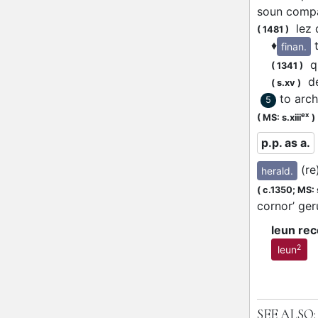
soun compai
lez 
(
1481
)
♦
finan.
qu
(
1341
)
de
(
s.xv
)
to arc
5
ex
(
MS: s.xiii
)
p.p. as a.
(re
herald.
(
c.1350;
MS: 
cornor’ ge
leun re
2
leun
SEE ALSO: