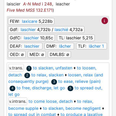
laiscier
A-N Med
i 248
,
leacher
Five Med MSS
132.E171
)
FEW:
laxicare
5,228b
Gdf:
laschier
4,732b /
laschié
4,732a
GdfC:
laschier
10,65c
TL:
laschier 5,215
DEAF:
laschier
DMF:
lâcher
TLF:
lâcher 1
OED:
∅
MED:
∅
DMLBS:
∅
v.trans.
to slacken, unfasten
♦
to loosen,
1
detach
to relax, slacken
♦
loosen, relax (and
2
consequently purge)
to ease, relieve (pain)
3
to free, discharge, let go
to spread out,
4
5
let go
v.intrans.
to come loose, detach
♦
to relax,
become supple
♦
to slacken, become negligent
♦
to spread out in combat
♦
to produce a laxative