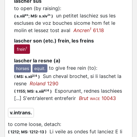
lascher sus
to open (by raising)
:
un petitet
laschiez
sus les
ex
in
(
s.xiii
;
MS: s.xiv
)
escluses de voz bouches sicome hom fet le
1
molin et lessez tost aval
Ancren
61.18
lascher son (etc.) frein, les freins
1
frein
lascher la resne (a)
to give free rein (to)
:
horses
equit.
Sun cheval brochet, si li
laschet
la
2/4
(
MS: s.xii
)
resne
Roland
1290
Esporunant, rednes laschiees
4/4
(
1155;
MS: s.xiii
)
[...] S'entr’alerent entreferir
Brut
10043
WACE
v.intrans.
to come loose, detach
:
Li veile as ondes fut lanciez E li
(
1212;
MS: 1212-13
)