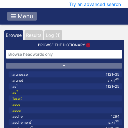
Try an advanced search
Menu
Browse
Results
Log (1)
BROWSE THE DICTIONARY
larunesse
1121-35
4/4
larunet
s.xiii
1
las
1121-25
2
las
(lasar)
lasce
lascer
lasche
1294
1
3/4
laschement
s.xii
2