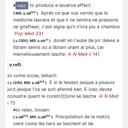
♦
to produce a laxative effect
:
med.
Aprés ce que vus verrés que la
3/4
(
MS: s.xiii
)
medicine
lascera
et que il ne sentira ne pressons
ne griefteez, c'est signe qu'il n'irra plu a chambre
Pop Med
331
donét en l'aube de jor dekes a
in
(
c.1300;
MS: s.xiv
)
libram semis ou a libram unam al plus, car
merveilousement
lasche
A-N Med
ii 141
v.refl.
to come loose, detach
:
E si le leissez jesque a plusurs
3/4
(
c.1240;
MS: s.xiii
)
jorz jesque l'os se soit afermé ben. E iceo devez
conustre quant le constri[t]orie se
lasche
A-N Med
i 75
♦
to relax, loosen
:
Precipitation de la matriz
2/4
3/4
(
s.xiii
;
MS: s.xiii
)
vient come les ners se
laschent
et de