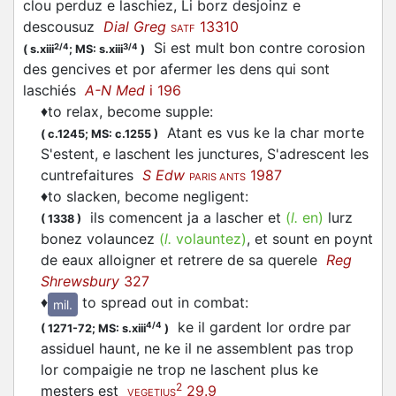
clou perduz e
laschiez
, Li borz desjoinz e
descousuz
Dial Greg
13310
SATF
Si est mult bon contre corosion
2/4
3/4
(
s.xiii
;
MS: s.xiii
)
des gencives et por afermer les dens qui sont
laschiés
A-N Med
i 196
♦
to relax, become supple
:
Atant es vus ke la char morte
(
c.1245;
MS: c.1255
)
S'estent, e
laschent
les junctures, S'adrescent les
cuntrefaitures
S Edw
1987
PARIS ANTS
♦
to slacken, become negligent
:
ils comencent ja a
lascher
et
(
l.
en)
lurz
(
1338
)
bonez volauncez
(
l.
volauntez)
, et sount en poynt
de eaux alloigner et retrere de sa querele
Reg
Shrewsbury
327
♦
to spread out in combat
:
mil.
ke il gardent lor ordre par
4/4
(
1271-72;
MS: s.xiii
)
assiduel haunt, ne ke il ne assemblent pas trop
lor compaigie ne trop ne
laschent
plus ke
2
mesters est
29.9
VEGETIUS