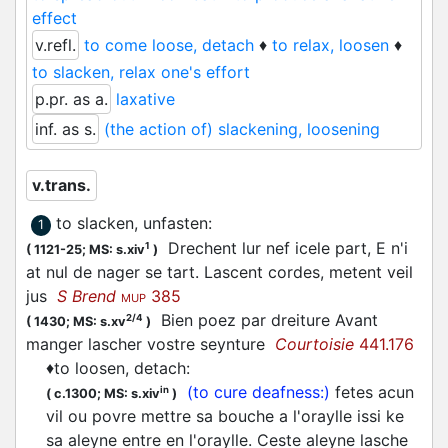
effect
v.refl.
to come loose, detach
♦
to relax, loosen
♦
to slacken, relax one's effort
p.pr. as a.
laxative
inf. as s.
(the action of) slackening, loosening
v.trans.
to slacken, unfasten
:
1
Drechent lur nef icele part, E n'i
1
(
1121-25;
MS: s.xiv
)
at nul de nager se tart.
Lascent
cordes, metent veil
jus
S Brend
385
MUP
Bien poez par dreiture Avant
2/4
(
1430;
MS: s.xv
)
manger
lascher
vostre seynture
Courtoisie
441.176
♦
to loosen, detach
:
(to cure deafness:)
fetes acun
in
(
c.1300;
MS: s.xiv
)
vil ou povre mettre sa bouche a l'oraylle issi ke
sa aleyne entre en l'oraylle. Ceste aleyne
lasche