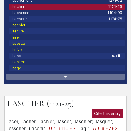
laschement
1271-72
lascher
1121-25
laschesce
1194-99
lascheté
1174-75
laschier
lascive
laser
lasesce
lasive
m
lasne
s.xiii
lasniere
lasqe
LASCHER
(1121-25)
Cite this entry
lacer,
lacher,
lachier,
lascer,
laschier;
lasquer;
lesscher
(
lacchir
TLL
ii 110.63
,
lagir
TLL
ii 67.63
,