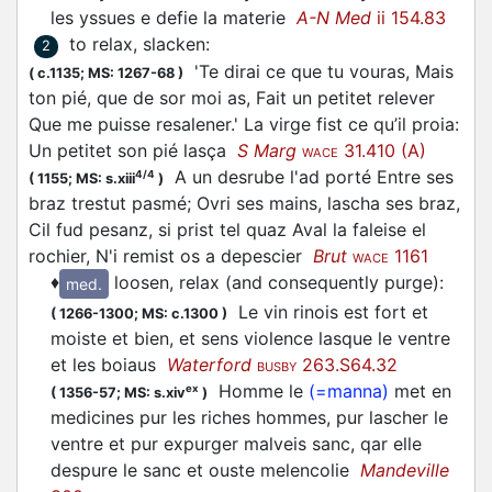
les yssues e defie la materie
A-N Med
ii 154.83
to relax, slacken
:
2
'Te dirai ce que tu vouras, Mais
(
c.1135;
MS: 1267-68
)
ton pié, que de sor moi as, Fait un petitet relever
Que me puisse resalener.' La virge fist ce qu’il proia:
Un petitet son pié lasça
S Marg
31.410 (A)
WACE
A un desrube l'ad porté Entre ses
4/4
(
1155;
MS: s.xiii
)
braz trestut pasmé; Ovri ses mains, lascha ses braz,
Cil fud pesanz, si prist tel quaz Aval la faleise el
rochier, N'i remist os a depescier
Brut
1161
WACE
♦
loosen, relax (and consequently purge)
:
med.
Le vin rinois est fort et
(
1266-1300;
MS: c.1300
)
moiste et bien, et sens violence
lasque
le ventre
et les boiaus
Waterford
263.S64.32
BUSBY
Homme le
(=manna)
met en
ex
(
1356-57;
MS: s.xiv
)
medicines pur les riches hommes, pur
lascher
le
ventre et pur expurger malveis sanc, qar elle
despure le sanc et ouste melencolie
Mandeville