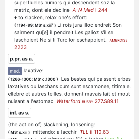
superflueles humors qui descendent soz la
matriz, dont ele decline
A-N Med
i 244
♦
to slacken, relax one's effort
:
Li rois jura illoc endreit Son
2
(
1194-99;
MS: s.xiii
)
sairment qu[e] il pendreit Les galioz s’il se
laschoient Ne si li Turc lor eschapoient.
AMBROISE
2223
p.pr. as a.
laxative
:
med.
Les bestes qui paissent erbes
(
1266-1300;
MS: c.1300
)
laxatives ou
laschans
cum sunt escamonee, titimale,
ellebre et autres teilles, donnent mavais lait et mout
nuisant a l'estomac
Waterford
277.S89.11
BUSBY
inf. as s.
(the action of) slackening, loosening
:
mittendo: a
lacchir
TLL
ii 110.63
(
MS: s.xiii
)