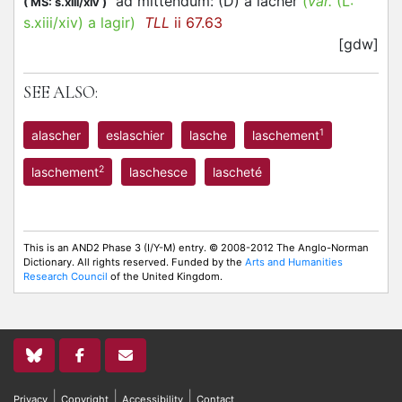
ad mittendum: (D) a
lacher
(
var.
(L:
(
MS: s.xiii/xiv
)
s.xiii/xiv
)
a lagir
)
TLL
ii 67.63
[gdw]
SEE ALSO:
1
alascher
eslaschier
lasche
laschement
2
laschement
laschesce
lascheté
This is an AND2 Phase 3 (I/Y-M) entry. © 2008-2012 The Anglo-Norman
Dictionary. All rights reserved. Funded by the
Arts and Humanities
Research Council
of the United Kingdom.
|
|
|
Privacy
Copyright
Accessibility
Contact