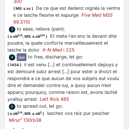
300
De ce que est dedenz oignés la ventre
(
MS: s.xv
)
e ce
lasche
fleume et espurge
Five Med MSS
99.S110
to ease, relieve (pain)
:
3
Et mete l'en enz la devant dite
2/4
3/4
(
s.xiii
;
MS: s.xiii
)
poudre, la quele conforte merveilleusement et
lasche
la dolor
A-N Med
i 225
to free, discharge, let go
:
law
4
il est venu [...] et continuellement depuys y
(
1454
)
est demouré subz arrest [...] pour ester a droict et
respondre a ce que aucun de vos subjets eut voulu
dire et demander contre luy, a quoy aucun n’est
apparu; pourquoy, comme raison est, avons lachié
ycelluy arrest
Lett Rois
485
to spread out, let go
:
5
laschez
vos reiz pur pescher
2/4
2
(
s.xiii
;
MS: s.xiii
)
1
Mirur
130rb38