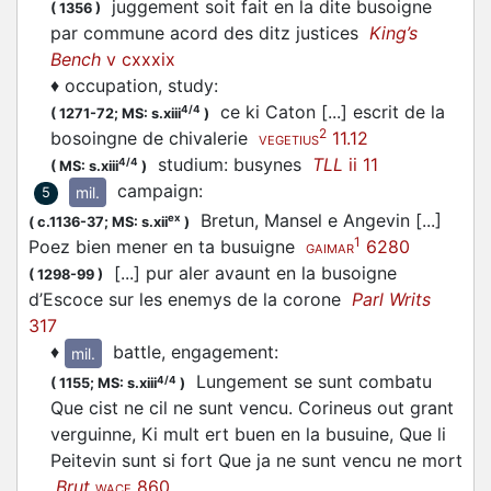
juggement soit fait en la dite busoigne
(
1356
)
par commune acord des ditz justices
King’s
Bench
v cxxxix
♦
occupation, study
:
ce ki Caton [...] escrit de la
4/4
(
1271-72;
MS: s.xiii
)
2
bosoingne de chivalerie
11.12
VEGETIUS
studium: busynes
TLL
ii 11
4/4
(
MS: s.xiii
)
campaign
:
mil.
5
Bretun, Mansel e Angevin [...]
ex
(
c.1136-37;
MS: s.xii
)
1
Poez bien mener en ta busuigne
6280
GAIMAR
[...] pur aler avaunt en la busoigne
(
1298-99
)
d’Escoce sur les enemys de la corone
Parl Writs
317
♦
battle, engagement
:
mil.
Lungement se sunt combatu
4/4
(
1155;
MS: s.xiii
)
Que cist ne cil ne sunt vencu. Corineus out grant
verguinne, Ki mult ert buen en la busuine, Que li
Peitevin sunt si fort Que ja ne sunt vencu ne mort
Brut
860
WACE