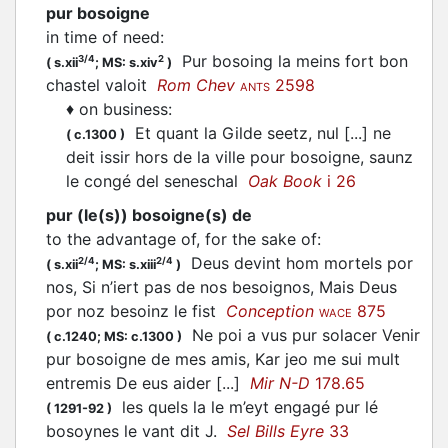
pur bosoigne
in time of need
:
Pur bosoing la meins fort bon
3/4
2
(
s.xii
;
MS: s.xiv
)
chastel valoit
Rom Chev
2598
ANTS
♦
on business
:
Et quant la Gilde seetz, nul [...] ne
(
c.1300
)
deit issir hors de la ville pour bosoigne, saunz
le congé del seneschal
Oak Book
i 26
pur (le(s)) bosoigne(s) de
to the advantage of, for the sake of
:
Deus devint hom mortels por
2/4
2/4
(
s.xii
;
MS: s.xiii
)
nos, Si n’iert pas de nos besoignos, Mais Deus
por noz besoinz le fist
Conception
875
WACE
Ne poi a vus pur solacer Venir
(
c.1240;
MS: c.1300
)
pur bosoigne de mes amis, Kar jeo me sui mult
entremis De eus aider [...]
Mir N-D
178.65
les quels la le m’eyt engagé pur lé
(
1291-92
)
bosoynes le vant dit J.
Sel Bills Eyre
33