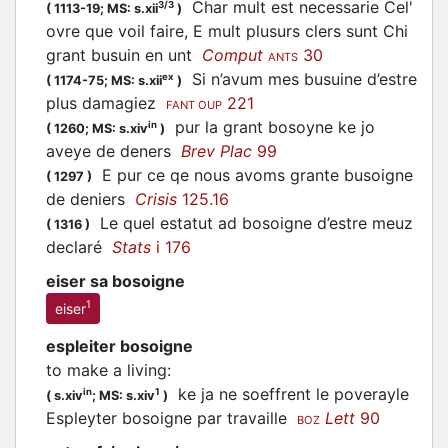
Char mult est necessarie Cel'
3/3
(
1113-19;
MS: s.xii
)
ovre que voil faire, E mult plusurs clers sunt Chi
grant busuin en unt
Comput
30
ANTS
Si n’avum mes busuine d’estre
ex
(
1174-75;
MS: s.xii
)
plus damagiez
221
FANT OUP
pur la grant bosoyne ke jo
in
(
1260;
MS: s.xiv
)
aveye de deners
Brev Plac
99
E pur ce qe nous avoms grante busoigne
(
1297
)
de deniers
Crisis
125.16
Le quel estatut ad bosoigne d’estre meuz
(
1316
)
declaré
Stats
i 176
eiser sa bosoigne
1
eiser
espleiter bosoigne
to make a living
:
ke ja ne soeffrent le poverayle
in
1
(
s.xiv
;
MS: s.xiv
)
Espleyter bosoigne par travaille
Lett
90
BOZ