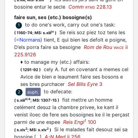
bosoine entur le secle
Comm
228.13
RTMS
faire sun, ses (etc.) bosoigne(s)
to do one's work, carry out one's task
:
1
Se reis soz piez toz tens les
in
(
1160-74;
MS: s.xiii
)
(=Normans)
tient, E qui bien les defolt e poigne,
D’els porra faire sa besoigne
Rom de Rou
ii
WACE
225.9126
♦
to manage my (etc.) affairs
:
cely A. fut en covenant a memes cel
(
1291-92
)
Avice de bien e leaument faire ses bosons e
ses bres purchacer
Sel Bills Eyre
3
to defecate
:
euph.
2
fist mettre un homme
4/4
(
s.xiii
;
MS: 1307-15
)
celément desuz la chambre privee, ke kant il
venist iloec de fere ses bosoignes ke il le perçast
1
parmi de une espee
Reis Engl
100
Si le malades fait desouz sei sa
2
2
(
s.xiv
;
MS: s.xiv
)
bosoine [...]
A-N Med
ii 256