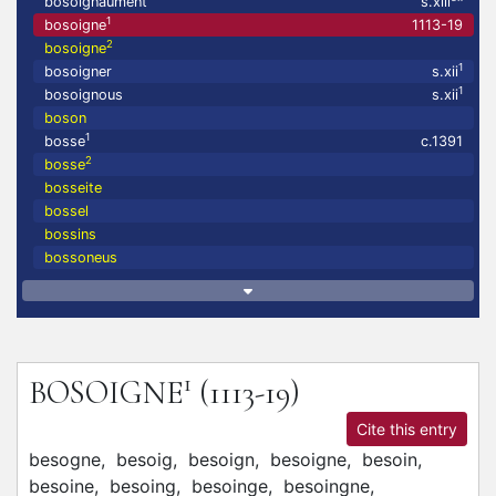
bosoignaument
s.xiii
1
bosoigne
1113-19
2
bosoigne
1
bosoigner
s.xii
1
bosoignous
s.xii
boson
1
bosse
c.1391
2
bosse
bosseite
bossel
bossins
bossoneus
1
BOSOIGNE
(1113-19)
Cite this entry
besogne,
besoig,
besoign,
besoigne,
besoin,
besoine,
besoing,
besoinge,
besoingne,