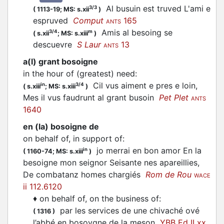
Al busuin est truved L'ami e
3/3
(
1113-19;
MS: s.xii
)
espruved
Comput
165
ANTS
Amis al besoing se
3/4
m
(
s.xii
;
MS: s.xiii
)
descuevre
S Laur
13
ANTS
a(l) grant bosoigne
in the hour of (greatest) need
:
Cil vus aiment e pres e loin,
in
3/4
(
s.xiii
;
MS: s.xiii
)
Mes il vus faudrunt al grant busoin
Pet Plet
ANTS
1640
en (la) bosoigne de
on behalf of, in support of
:
jo merrai en bon amor En la
in
(
1160-74;
MS: s.xiii
)
besoigne mon seignor Seisante nes apareillies,
De combatanz homes chargiés
Rom de Rou
WACE
ii 112.6120
♦
on behalf of, on the business of
:
par les services de une chivaché ové
(
1316
)
l’abbé en bosoygne de la meson
YBB Ed II xx