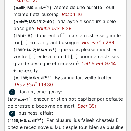
374
FANT OUP
Atente de une hurette Toult
2
2/4
(
s.xiii
;
MS: s.xiv
)
meinte fietz busoing
Respit
16
pria ayde e socours a cele
in
(
s.xiv
;
MS: 1312-40
)
bosoigne
Fouke
8.29
ANTS
cc
donerent .d
. mars a nostre seignur le
(
1314-15
)
1
roi […] en son grant bosoigne
Rot Parl
i 299
que vous please moustrer
1
(
1390-1412;
MS: s.xv
)
vostre [...] eide a mon dit [...] priour a cestz ses
grande besoigne et necessité
Lett & Pet
97.14
♦
necessity
:
Bysuinne fait veille trotter
4/4
(
c.1165;
MS: s.xii
)
1
Prov Serl
196.30
danger, emergency
:
3
checun cristien pot baptiser par defaute
(
MS: s.xiv?
)
de prestre a bozoyne de mort
Sacr
39r
business, affair
:
4
Par plusurs lius faiseit chastels E
4/4
(
1155;
MS: s.xiii
)
citez e recez novels. Mult espleitout bien sa busuine