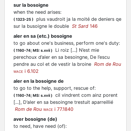
sur la bosoigne
when the need arises
:
plus vaudroit ja la moité de deniers qe
(
1323-25
)
sur la busoigne le double
St Sard
146
aler en sa (etc.) bosoigne
to go about one's business, perform one's duty
:
Li roiz [...] N’est mie
(
1160-74;
MS: s.xvii
)
perechoux d’aler en sa besoingne, De l’escu
pendre au col et de vestir la broine
Rom de Rou
i 6.102
WACE
aler en la bosoigne de
to go to the help, support, rescue of
:
cil vindrent com ainz porent
(
1160-74;
MS: s.xvii
)
[...], D’aler en sa besoingne trestuit aparreillié
Rom de Rou
i 77.1840
WACE
aver bosoigne (de)
to need, have need (of)
: