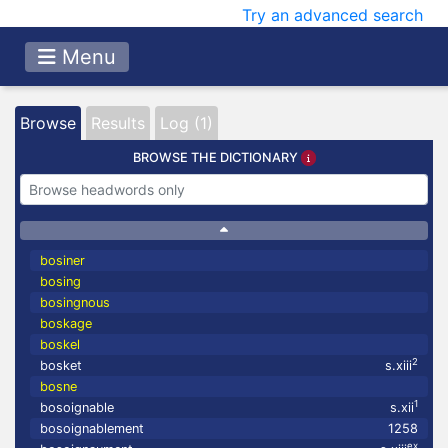
Try an advanced search
Menu
Browse
Results
Log (1)
BROWSE THE DICTIONARY
bosiner
bosing
bosingnous
boskage
boskel
2
bosket
s.xiii
bosne
1
bosoignable
s.xii
bosoignablement
1258
ex