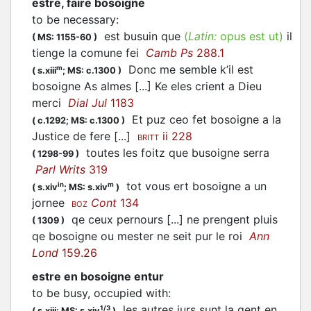
estre, faire bosoigne
to be necessary
:
est busuin que
(
Latin:
opus est ut)
il
(
MS: 1155-60
)
tienge la comune fei
Camb Ps
288.1
Donc me semble k’il est
m
(
s.xiii
;
MS: c.1300
)
bosoigne As almes [...] Ke eles crient a Dieu
merci
Dial Jul
1183
Et puz ceo fet bosoigne a la
(
c.1292;
MS: c.1300
)
Justice de fere [...]
ii 228
BRITT
toutes les foitz que busoigne serra
(
1298-99
)
Parl Writs
319
tot vous ert bosoigne a un
in
m
(
s.xiv
;
MS: s.xiv
)
jornee
Cont
134
BOZ
qe ceux pernours [...] ne prengent pluis
(
1309
)
qe bosoigne ou mester ne seit pur le roi
Ann
Lond
159.26
estre en bosoigne entur
to be busy, occupied with
:
les autres jurs sunt la gent en
1/3
(
s.xiii;
MS: s.xiv
)