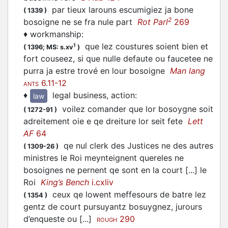
par tieux larouns escumigiez ja bone
(
1339
)
2
bosoigne ne se fra nule part
Rot Parl
269
♦
workmanship
:
que lez coustures soient bien et
1
(
1396;
MS: s.xv
)
fort couseez, si que nulle defaute ou faucetee ne
purra ja estre trové en lour bosoigne
Man lang
6.11-12
ANTS
♦
legal business, action
:
law
voilez comander que lor bosoygne soit
(
1272-91
)
adreitement oie e qe dreiture lor seit fete
Lett
AF
64
qe nul clerk des Justices ne des autres
(
1309-26
)
ministres le Roi meynteignent quereles ne
bosoignes ne pernent qe sont en la court [...] le
Roi
King’s Bench
i.cxliv
ceux qe lowent meffesours de batre lez
(
1354
)
gentz de court pursuyantz bosuygnez, jurours
d’enqueste ou [...]
290
ROUGH