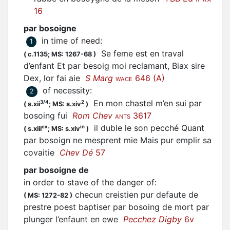
16
par bosoigne
in time of need
:
1
Se feme est en traval
(
c.1135;
MS: 1267-68
)
d’enfant Et par besoig moi reclamant, Biax sire
Dex, lor fai aie
S Marg
646 (A)
WACE
of necessity
:
2
En mon chastel m’en sui par
3/4
2
(
s.xii
;
MS: s.xiv
)
bosoing fui
Rom Chev
3617
ANTS
il duble le son pecché Quant
ex
in
(
s.xiii
;
MS: s.xiv
)
par bosoign ne mesprent mie Mais pur emplir sa
covaitie
Chev Dé
57
par bosoigne de
in order to stave of the danger of
:
checun creistien pur defaute de
(
MS: 1272-82
)
prestre poest baptiser par bosoing de mort par
plunger l’enfaunt en ewe
Pecchez Digby
6v