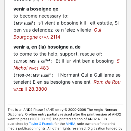
venir a bosoigne qe
to become necessary to
:
s'i vient a bosoine k'il i eit estutie, Si
1
(
MS: s.xiii
)
ben vus defendez ke n 'eiez vilenie
Gui
Bourgogne
2114
CFMA
venir a, en (la) bosoigne a, de
to come to the help, support, rescue of
:
Et il lur vint ben a bosoing
S
3/4
(
c.1150;
MS: s.xiii
)
Nichol
483
WACE
li Normant Qui a Guilliame se
in
(
1160-74;
MS: s.xiii
)
teneient E en sa besoigne veneient
Rom de Rou
ii 28.3800
WACE
This is an AND2 Phase 1 (A-E) entry © 2000-2006 The Anglo-Norman
Dictionary. On-line entry partially revised after the print version of AND2
went to press (2007-03-22) The printed edition of AND2 A-E is
published by
Taylor & Francis
for the
MHRA
, sole owners of the print-
media publication rights. All other rights reserved. Digitisation funded by