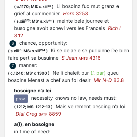
Li bosoinz fud mut granz e
ex
(
c.1170;
MS: s.xiii
)
grief al cummencier
Horn
3253
meinte bele journee et
3/3
m
(
s.xiii
;
MS: s.xiv
)
busoigne avoit achevi vers les Franceis
Rich I
3.12
chance, opportunity
:
6
Ki se delae e se purluinne De bien
in
2/4
(
s.xiii
;
MS: s.xiii
)
faire pert sa busuinne
S Jean
4316
ANTS
manner
:
7
Ne li chaleit pur
(
l.
par)
queu
(
c.1240;
MS: c.1300
)
bosoine Menast a chef sun fol desir
Mir N-D
83.8
bosoigne n’a lei
necessity knows no law, needs must
:
prov.
Mais veirement besoing n’a loi
(
1212;
MS: 1212-13
)
Dial Greg
8859
SATF
a(l), en bosoigne
in time of need
: