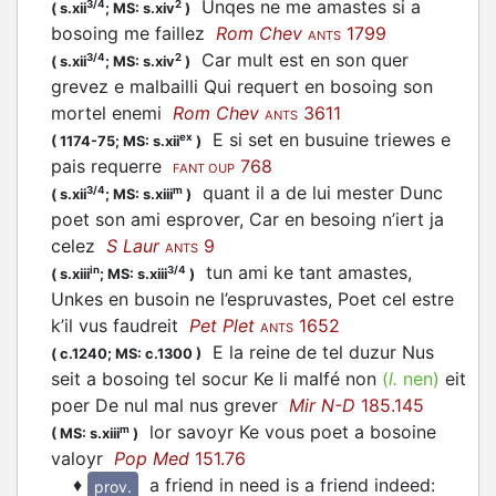
Unqes ne me amastes si a
3/4
2
(
s.xii
;
MS: s.xiv
)
bosoing me faillez
Rom Chev
1799
ANTS
Car mult est en son quer
3/4
2
(
s.xii
;
MS: s.xiv
)
grevez e malbailli Qui requert en bosoing son
mortel enemi
Rom Chev
3611
ANTS
E si set en busuine triewes e
ex
(
1174-75;
MS: s.xii
)
pais requerre
768
FANT OUP
quant il a de lui mester Dunc
3/4
m
(
s.xii
;
MS: s.xiii
)
poet son ami esprover, Car en besoing n’iert ja
celez
S Laur
9
ANTS
tun ami ke tant amastes,
in
3/4
(
s.xiii
;
MS: s.xiii
)
Unkes en busoin ne l’espruvastes, Poet cel estre
k’il vus faudreit
Pet Plet
1652
ANTS
E la reine de tel duzur Nus
(
c.1240;
MS: c.1300
)
seit a bosoing tel socur Ke li malfé non
(
l.
nen)
eit
poer De nul mal nus grever
Mir N-D
185.145
lor savoyr Ke vous poet a bosoine
m
(
MS: s.xiii
)
valoyr
Pop Med
151.76
♦
a friend in need is a friend indeed
:
prov.