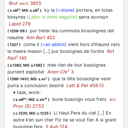
Brut
3855
WACE
ky la
(=stone)
portera, en totes
in
2
(
s.xiii
;
MS: s.xiii
)
bosynes
(
Latin:
in omni negotio)
serra sovreyn
Lapid
279
pur treter les cummuns bosoingnes del
(
1258-59
)
reaume
Ann Burt
452
come il
(=an abbot)
vient hors d’Irlaund vers
(
1327
)
la meere meson [...] pur bosoignes de l’ordre
Rot
2
Parl
145
mes rien de lour busoignes
(
a.1382;
MS: a.1382
)
1
purreint esploiter
Anon Chr
3
que la dite bousoigne venir
1
(
1399-1401;
MS: s.xv
)
purra a conclusion desirré
Lett & Pet
458.13
♦
task, work
:
bone busongn vous fretz
ex
in
(
s.xiii
;
MS: s.xiv
)
BOZ
Prov
(S) 27.53
Li Haut Pere du ciel [...] En
(
c.1235;
MS: c.1235
)
autre k’en sun cher Fiz ne se vout fier A si grant
busoinne fere
S Aub
124