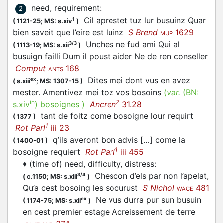
need, requirement
:
2
Cil aprestet tuz lur busuinz Quar
1
(
1121-25;
MS: s.xiv
)
bien saveit que l’eire est luinz
S Brend
1629
MUP
Unches ne fud ami Qui al
3/3
(
1113-19;
MS: s.xii
)
busuign failli Dum il poust aider Ne de ren conseller
Comput
168
ANTS
Dites mei dont vus en avez
ex
(
s.xiii
;
MS: 1307-15
)
mester. Amentivez mei toz vos bosoins
(
var.
(BN:
in
2
s.xiv
)
bosoignes
)
Ancren
31.28
tant de foitz come bosoigne lour requirt
(
1377
)
1
Rot Parl
iii 23
q’ils averont bon advis […] come la
(
1400-01
)
1
bosoigne requiert
Rot Parl
iii 455
♦
(time of) need, difficulty, distress
:
Chescon d’els par non l’apelat,
3/4
(
c.1150;
MS: s.xiii
)
Qu’a cest bosoing les socurust
S Nichol
481
WACE
Ne vus durra pur sun busuin
ex
(
1174-75;
MS: s.xii
)
en cest premier estage Acreissement de terre