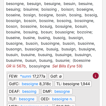
besongne,
besuign,
besuigne,
besuin,
besuine,
besuing;
bisuinne;
boisoing ,
boison;
boseigne,
boseine,
bosign,
bosigne,
bosin,
bosing,
bosoig,
bosoign,
bosoin,
bosoine,
bosoing,
bosoingne,
boson,
bossoine,
bosuig,
bosuigne,
bosuin,
bosuine,
bosuing,
bosun;
bousoigne;
bozoine;
buseine,
busine,
busing,
busoig,
busoign,
busoigne,
busoin,
busoingne,
busoin,
busoinne,
busongn,
bussoigne,
busuig,
busuign,
busuigne,
busuin,
busuine,
busuing,
busuinge,
busuingn,
busuinne,
busun,
busung,
busunie;
(
boesoine
GR
iii 567b
,
bosoyingne
Sel Bills Eyre
59
)
FEW:
*sunni
17,277a
Gdf:
∅
GdfC:
besoigne
8,318c
TL:
besoigne 1,944
DEAF:
besoing
DMF:
besogne
TLF:
besogne
OED:
besoigne n.