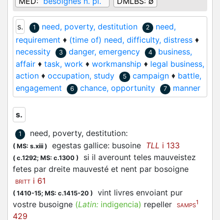
MED:
besoignes n. pl.
DMLBS:
∅
s.
need, poverty, destitution
need,
1
2
requirement
♦
(time of) need, difficulty, distress
♦
necessity
danger, emergency
business,
3
4
affair
♦
task, work
♦
workmanship
♦
legal business,
action
♦
occupation, study
campaign
♦
battle,
5
engagement
chance, opportunity
manner
6
7
s.
need, poverty, destitution
:
1
egestas gallice: busoine
TLL
i 133
(
MS: s.xiii
)
si il averount teles mauveistez
(
c.1292;
MS: c.1300
)
fetes par dreite mauvesté et nent par bosoigne
i 61
BRITT
vint livres envoiant pur
(
1410-15;
MS: c.1415-20
)
1
vostre busoigne
(
Latin:
indigencia)
repeller
SAMPS
429