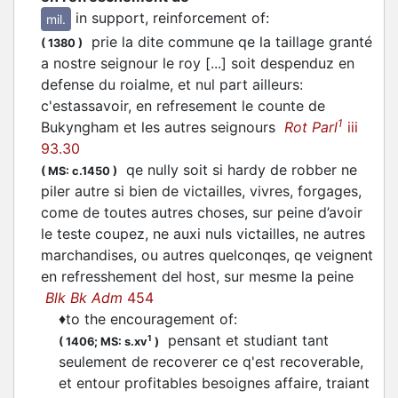
in support, reinforcement of
:
mil.
prie la dite commune qe la taillage granté
(
1380
)
a nostre seignour le roy [...] soit despenduz en
defense du roialme, et nul part ailleurs:
c'estassavoir, en refresement le counte de
1
Bukyngham et les autres seignours
Rot Parl
iii
93.30
qe nully soit si hardy de robber ne
(
MS: c.1450
)
piler autre si bien de victailles, vivres, forgages,
come de toutes autres choses, sur peine d’avoir
le teste coupez, ne auxi nuls victailles, ne autres
marchandises, ou autres quelconqes, qe veignent
en refresshement del host, sur mesme la peine
Blk Bk Adm
454
♦
to the encouragement of
:
pensant et studiant tant
1
(
1406;
MS: s.xv
)
seulement de recoverer ce q'est recoverable,
et entour profitables besoignes affaire, traiant