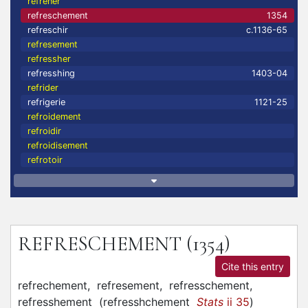
refrener
refreschement
1354
refreschir
c.1136-65
refresement
refressher
refresshing
1403-04
refrider
refrigerie
1121-25
refroidement
refroidir
refroidisement
refrotoir
REFRESCHEMENT
(1354)
Cite this entry
refrechement,
refresement,
refresschement,
refresshement
(
refresshchement
Stats
ii 35
)