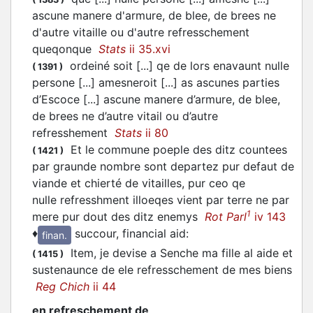
ascune manere d'armure, de blee, de brees ne
d'autre vitaille ou d'autre refresschement
queqonque
Stats
ii 35.xvi
ordeiné soit [...] qe de lors enavaunt nulle
(
1391
)
persone [...] amesneroit [...] as ascunes parties
d’Escoce [...] ascune manere d’armure, de blee,
de brees ne d’autre vitail ou d’autre
refresshement
Stats
ii 80
Et le commune poeple des ditz countees
(
1421
)
par graunde nombre sont departez pur defaut de
viande et chierté de vitailles, pur ceo qe
nulle refresshment illoeqes vient par terre ne par
1
mere pur dout des ditz enemys
Rot Parl
iv 143
♦
succour, financial aid
:
finan.
Item, je devise a Senche ma fille al aide et
(
1415
)
sustenaunce de ele refresschement de mes biens
Reg Chich
ii 44
en refreschement de