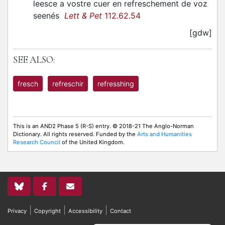
leesce a vostre cuer en refreschement de voz
seenés
Lett & Pet
112.62.54
[gdw]
SEE ALSO:
fresch
refreschir
refresshing
This is an AND2 Phase 5 (R-S) entry. © 2018-21 The Anglo-Norman
Dictionary. All rights reserved. Funded by the
Arts and Humanities
Research Council
of the United Kingdom.
|
|
|
Privacy
Copyright
Accessibility
Contact