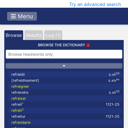
Try an advanced search
Menu
Browse
Results
Log (1)
BROWSE THE DICTIONARY
1/3
refreidir
s.xii
ex
[refreidisement]
s.xiv
refreignier
1/3
refreindre
s.xii
refreiser
1
refreit
1121-25
2
refreit
refreitur
1121-25
refrendarie