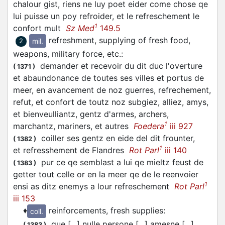
chalour gist, riens ne luy poet eider come chose qe
lui puisse un poy refroider, et le refreschement le
1
confort mult
Sz Med
149.5
refreshment, supplying of fresh food,
mil.
2
weapons, military force, etc.
:
demander et recevoir du dit duc l'overture
(
1371
)
et abaundonance de toutes ses villes et portus de
meer, en avancement de noz guerres, refrechement,
refut, et confort de toutz noz subgiez, alliez, amys,
et bienveulliantz, gentz d'armes, archers,
1
marchantz, mariners, et autres
Foedera
iii 927
coiller ses gentz en eide del dit frounter,
(
1382
)
1
et refresshement de Flandres
Rot Parl
iii 140
pur ce qe semblast a lui qe mieltz feust de
(
1383
)
getter tout celle or en la meer qe de le reenvoier
1
ensi as ditz enemys a lour refreschement
Rot Parl
iii 153
♦
reinforcements, fresh supplies
:
coll.
que [...] nulle persone [...] amesne [...]
(
1383
)