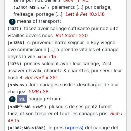
GAUNT
paiementz […] pur cariage,
1
(
a.1401;
MS: s.xv
)
freiteage, portage […]
Lett & Pet
10.xi.18
means of transport
:
4
facez avoir cariage suffisante pur noz ditz
(
1327
)
vitailles devers nous
Rot Scot
i 220
si purveiour notre seignur le Roy viegne
(
c.1356
)
ové commissioun […] a prendre vitailes et cariage
deyns la vile
15
ROUGH
princes soleient avoir leur cariage, c’est
(
1376
)
assaver chivalx, charietz & charettes, pur servir leur
1
hostiel
Rot Parl
ii 351
lour cariages susditz descharger de lour
(
s.xiv-xv
)
chargez
YMB
i 38
baggage-train
:
mil.
5
plusours de ses gentz furent
3/3
m
(
s.xiii
;
MS: s.xiv
)
tuez, et son tresorer et touz les cariages pris
Rich I
48.15
le pres
(=press)
del cariage del
(
a.1382;
MS: a.1382
)