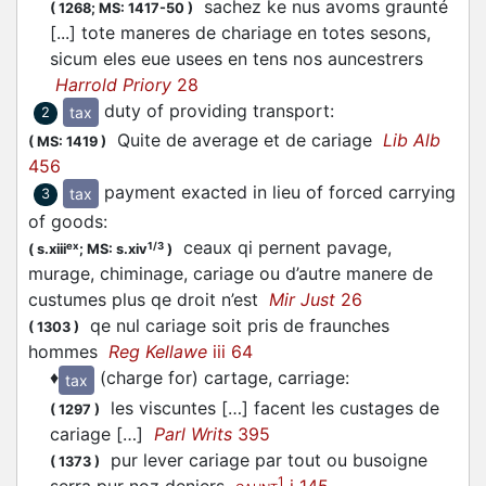
sachez ke nus avoms graunté
(
1268;
MS: 1417-50
)
[...] tote maneres de chariage en totes sesons,
sicum eles eue usees en tens nos auncestrers
Harrold Priory
28
duty of providing transport
:
tax
2
Quite de average et de cariage
Lib Alb
(
MS: 1419
)
456
payment exacted in lieu of forced carrying
tax
3
of goods
:
ceaux qi pernent pavage,
ex
1/3
(
s.xiii
;
MS: s.xiv
)
murage, chiminage, cariage ou d’autre manere de
custumes plus qe droit n’est
Mir Just
26
qe nul cariage soit pris de fraunches
(
1303
)
hommes
Reg Kellawe
iii 64
♦
(charge for) cartage, carriage
:
tax
les viscuntes […] facent les custages de
(
1297
)
cariage […]
Parl Writs
395
pur lever cariage par tout ou busoigne
(
1373
)
1
serra pur noz deniers
i 145