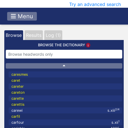
Try an advanced search
Menu
Browse
Results
Log (1)
BROWSE THE DICTIONARY
caresmes
caret
careter
careton
carette
carettis
2/4
carewi
s.xiii
carfil
1
carfour
s.xii