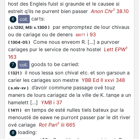
host des Engleis fuist si graunde et le causee si
1
estreit q’ils ne purrent bien passer
Anon Chr
38.10
carts
:
coll.
6
par empromptez de lour chivaus
(
c.1292;
MS: c.1300
)
ou de cariage ou de deners
i 93
BRITT
Come nous enveom R. […] a purvoer
(
1304-05
)
1
cariages pur le service de nostre hostel
Lett EPW
163
goods to be carried
:
coll.
7
il nous lessa son chival etc. et son garsoun a
(
1321
)
carier les cariages son mestre
YBB Ed II xxvi 348
d’avoir commune passage ové touz
(
s.xiv-xv
)
maners de lours cariagez de la ville de K. tanqe a un
hamelett […]
YMB
i 37
en temps de esté nulles tiels bateux pur la
(
1411
)
menousté de eawe ne purront passer par le dit river
1
ové cariage
Rot Parl
iii 665
loading
:
8