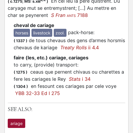
En cel leu la pere quistrent. Du
4/4
(
c.1275;
MS: s.xiii
)
caryage mut se entremystrent; […] Au mettre en
char se peynerent
S Fran
7188
ANTS
cheval de cariage
pack-horse
:
horses
livestock
zool.
de tous chevaus des gens d’armes horsmis
(
1337
)
chevaus de kariage
Treaty Rolls
ii 4.4
faire (les, etc.) cariage, cariages
to carry, (provide) transport
:
ceaus que pernent chivaus ou charettes a
(
1275
)
fere les cariages le Rey
Stats
i 34
en fesount ces cariages par cele voye
(
1304
)
YBB 32-33 Ed I 275
SEE ALSO:
ariage