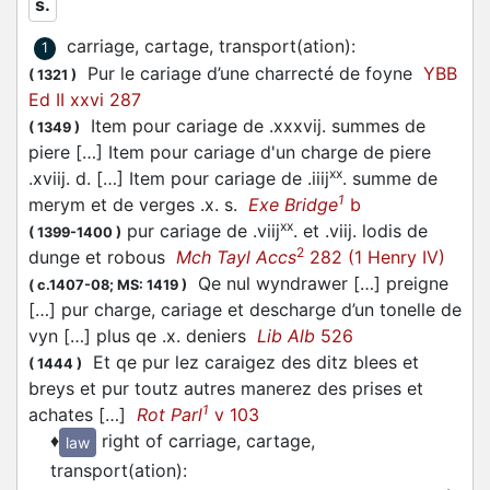
s.
carriage, cartage, transport(ation)
:
1
Pur le cariage d’une charrecté de foyne
YBB
(
1321
)
Ed II xxvi 287
Item pour cariage de .xxxvij. summes de
(
1349
)
piere […] Item pour cariage d'un charge de piere
xx
.xviij. d. […] Item pour cariage de .iiij
. summe de
1
merym et de verges .x. s.
Exe Bridge
b
xx
pur cariage de .viij
. et .viij. lodis de
(
1399-1400
)
2
dunge et robous
Mch Tayl Accs
282 (1 Henry IV)
Qe nul wyndrawer […] preigne
(
c.1407-08;
MS: 1419
)
[…] pur charge, cariage et descharge d’un tonelle de
vyn […] plus qe .x. deniers
Lib Alb
526
Et qe pur lez caraigez des ditz blees et
(
1444
)
breys et pur toutz autres manerez des prises et
1
achates […]
Rot Parl
v 103
♦
right of carriage, cartage,
law
transport(ation)
: