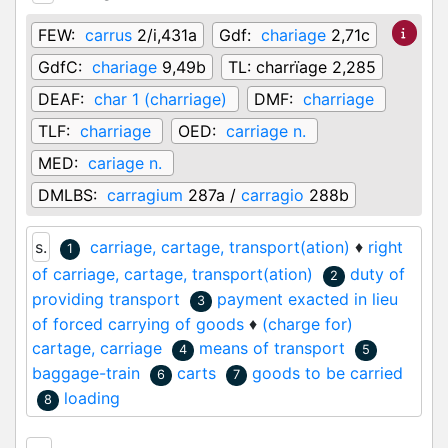
FEW:
carrus
2/i,431a
Gdf:
chariage
2,71c
GdfC:
chariage
9,49b
TL:
charrïage 2,285
DEAF:
char 1 (charriage)
DMF:
charriage
TLF:
charriage
OED:
carriage n.
MED:
cariage n.
DMLBS:
carragium
287a /
carragio
288b
s.
carriage, cartage, transport(ation)
♦
right
1
of carriage, cartage, transport(ation)
duty of
2
providing transport
payment exacted in lieu
3
of forced carrying of goods
♦
(charge for)
cartage, carriage
means of transport
4
5
baggage-train
carts
goods to be carried
6
7
loading
8