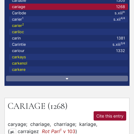
cariable
1305
cariage
1268
in
Caribde
s.xiii
1
4/4
carier
s.xii
2
carier
cariloc
carin
1381
3/4
Carintie
s.xiii
cariour
1332
carkays
carkenol
carkere
CARIAGE
(1268)
Cite this entry
caryage;
chariage,
charriage;
kariage,
1
(
carraigez
Rot Parl
v 103
)
pl.