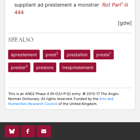
1
suppliant ad prestement a monstrer
Rot Parl
iii
444
[gdw]
SEE ALSO:
2
1
aprestement
prest
prestation
preste
2
prester
prestore
tresprestement
This is an AND2 Phase 4 (N-O/U-P-Q) entry. © 2013-17 The Anglo-
Norman Dictionary. All rights reserved. Funded by the
Arts and
Humanities Research Council
of the United Kingdom.