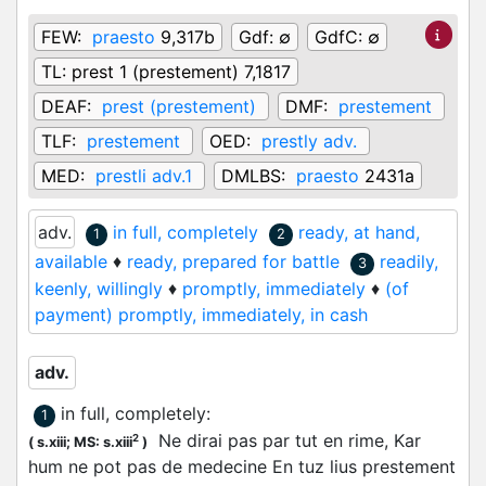
FEW:
praesto
9,317b
Gdf:
∅
GdfC:
∅
TL:
prest 1 (prestement) 7,1817
DEAF:
prest (prestement)
DMF:
prestement
TLF:
prestement
OED:
prestly adv.
MED:
prestli adv.1
DMLBS:
praesto
2431a
adv.
in full, completely
ready, at hand,
1
2
available
♦
ready, prepared for battle
readily,
3
keenly, willingly
♦
promptly, immediately
♦
(of
payment) promptly, immediately, in cash
adv.
in full, completely
:
1
Ne dirai pas par tut en rime, Kar
2
(
s.xiii;
MS: s.xiii
)
hum ne pot pas de medecine En tuz lius prestement