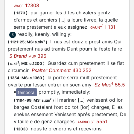
12308
WACE
pur garner les dites chivalers gentz
(
1373
)
d'armes et archiers [...] a leure livree, la quelle
1
serra prestement a eux assignez
i 131
GAUNT
readily, keenly, willingly
:
3
Il nus est douz e prest amis Qui
1
(
1121-25;
MS: s.xiv
)
prestement nus ad tramis Dunt poum la feste faire
S Brend
396
MUP
Guardez cum prestement il se fist
2
(
s.xii
;
MS: c.1200
)
circumcir
Psalter Comment
430.252
la porte serra mult prestement
(
1354;
MS: c.1360
)
1
overte pur lesser entrer un soen amy
Sz Med
55.5
♦
promptly, immediately
:
temporal
li mariner [...] venissent od lor
2
(
1194-99;
MS: s.xiii
)
barges Costeiant l’ost od tot [lor] charges, E les
enekes ensement Venissent aprés prestement, De
vitaille e de genz chargees
5551
AMBROISE
nous le prendrons et recevrons
(
1303
)