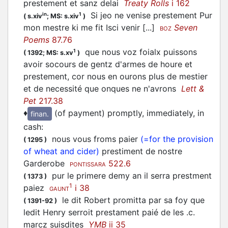
prestement et sanz delai
Treaty Rolls
i 162
Si jeo ne venise prestement Pur
in
1
(
s.xiv
;
MS: s.xiv
)
mon mestre ki me fit Isci venir [...]
Seven
BOZ
Poems
87.76
que nous voz foialx puissons
1
(
1392;
MS: s.xv
)
avoir socours de gentz d'armes de houre et
prestement, cor nous en ourons plus de mestier
et de necessité que onques ne n'avrons
Lett &
Pet
217.38
♦
(of payment) promptly, immediately, in
finan.
cash
:
nous vous froms paier
(=for the provision
(
1295
)
of wheat and cider)
prestiment de nostre
Garderobe
522.6
PONTISSARA
pur le primere demy an il serra prestment
(
1373
)
1
paiez
i 38
GAUNT
le dit Robert promitta par sa foy que
(
1391-92
)
ledit Henry serroit prestament paié de les .c.
marcz suisdites
YMB
ii 35