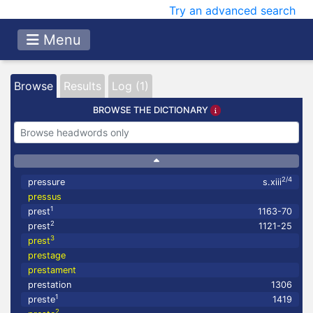
Try an advanced search
Menu
Browse
Results
Log (1)
BROWSE THE DICTIONARY
2/4
pressure
s.xiii
pressus
1
prest
1163-70
2
prest
1121-25
3
prest
prestage
prestament
prestation
1306
1
preste
1419
2