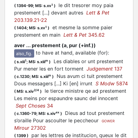
le dit tresorer moy paia
1
(
1394-99;
MS: s.xv
)
prestement [...] devant autres
Lett & Pet
203.139.21-22
et mesme la somme paier
1
(
1404;
MS: s.xv
)
prestement en main
Lett & Pet
345.62
aver ... prestement (a, pur (+inf.))
to have at hand, available (for)
:
also_fig.
Les diables or unt prestement
1
m
(
s.xiii
;
MS: s.xiii
)
Pur mener les en fort torment
Judgement
137
Nus avum ci tuit prestement
m
(
c.1230;
MS: s.xiii
)
Dous messagers [...] Ki [en] irrunt
S Modw
5874
le tierce ministre qe ad prestement
2/4
(
MS: s.xiv
)
Les meins por espaundre saunc del innocent
Sept Choses
34
Dieus ad tout prestement
ex
(
c.1360-79;
MS: s.xiv
)
s’oraille Pour ascoulter le peccheour
GOWER
Mirour
27302
par les lettres de institucion, queux le dit
(
1399
)