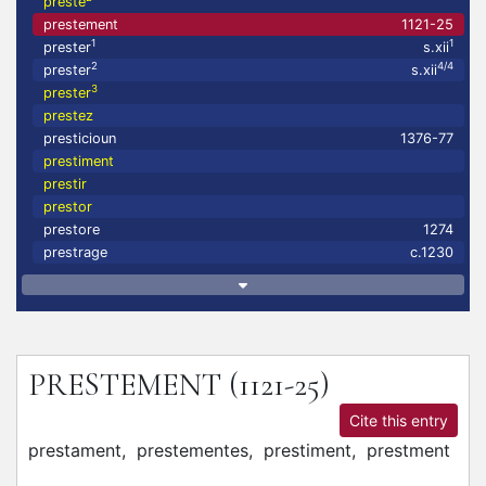
preste
prestement
1121-25
1
1
prester
s.xii
2
4/4
prester
s.xii
3
prester
prestez
presticioun
1376-77
prestiment
prestir
prestor
prestore
1274
prestrage
c.1230
PRESTEMENT
(1121-25)
Cite this entry
prestament,
prestementes,
prestiment,
prestment