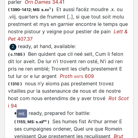
parler
Orn Dames
34.41
Et aussi facéz moudre .x. ou
1
(
1390-1412;
MS: s.xv
)
.viij. quarters de frument [..], si que tout soit molu
prestment et mys en garnier encontre le temps que
nostre pistour y veigne pour pestier de pain
Lett &
Pet
407.37
ready, at hand, available
:
2
Ben quident que cil neé seit, Cum li felon
(
c.1185
)
dit lor aveit. De lur n'i trovent ren osté, N'i ad ren
pris ne ren emblé; Trovent les clefs prestement E
tut lur or e lur argent
Proth
609
ANTS
nous n’y eioms pas prestement trovez
(
1310
)
vitailles pur la sustenaunce de nous et de nostre
host com nous entendims de y aver trové
Rot Scot
i 94
♦
ready, prepared for battle
:
mil.
Ses humes fist Arthur armer E
ex
(
1155;
MS: s.xii
)
ses cumpaignes ordener, Quel ure que Romein
venissent Que prestement les recuilissent
Brut