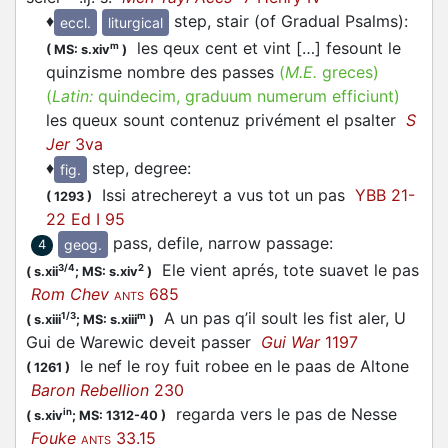
♦
step, stair (of Gradual Psalms)
:
eccl.
liturgical
les qeux cent et vint […] fesount le
m
(
MS: s.xiv
)
quinzisme nombre des passes
(
M.E.
greces)
(
Latin:
quindecim, graduum numerum efficiunt)
les queux sount contenuz privément el psalter
S
Jer
3va
♦
step, degree
:
fig.
Issi atrechereyt a vus tot un pas
YBB 21-
(
1293
)
22 Ed I 95
pass, defile, narrow passage
:
geog.
4
Ele vient aprés, tote suavet le pas
3/4
2
(
s.xii
;
MS: s.xiv
)
Rom Chev
685
ANTS
A un pas q’il soult les fist aler, U
1/3
m
(
s.xiii
;
MS: s.xiii
)
Gui de Warewic deveit passer
Gui War
1197
le nef le roy fuit robee en le paas de Altone
(
1261
)
Baron Rebellion
230
regarda vers le pas de Nesse
in
(
s.xiv
;
MS: 1312-40
)
Fouke
33.15
ANTS