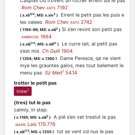
Caspias Ou trovent un rocher errent sul le pas
Rom Chev
7192
ANTS
Eirent le petit pas les puis e
3/4
2
(
s.xii
;
MS: s.xiv
)
les valees
Rom Chev
2742
ANTS
Si s’en revint son petit pas
2
(
1194-99;
MS: s.xiii
)
1664
AMBROISE
Le curre lait, al petit pas
1/4
m
(
s.xiii
;
MS: s.xiii
)
s’est mis
Ch Guill
1904
Dame Peresce, qe ne vient
(
1354;
MS: c.1360
)
mye les grauntes galos, mes tout belement le
1
menu pas
Sz Med
54.14
trotter le petit pas
1
troter
(tres) tut le pas
calmly, in step
:
A pié s’en vet trestut le pas
2
(
c.1165;
MS: s.xiii
)
Lais
179.776
MARIE
tut se vent od nus le pas
1/3
(
s.xiii
;
MS: c.1255
)