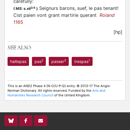
carefully
:
Seignurs barons, suef, le pas tenant!
2/4
(
MS: s.xii
)
Cist paien vont grant martirie querant
Roland
1165
[hp]
SEE ALSO:
2
3
1
haltepas
pas
passer
trespas
This is an AND2 Phase 4 (N-O/U-P-Q) entry. © 2013-17 The Anglo-
Norman Dictionary. All rights reserved. Funded by the
Arts and
Humanities Research Council
of the United Kingdom.