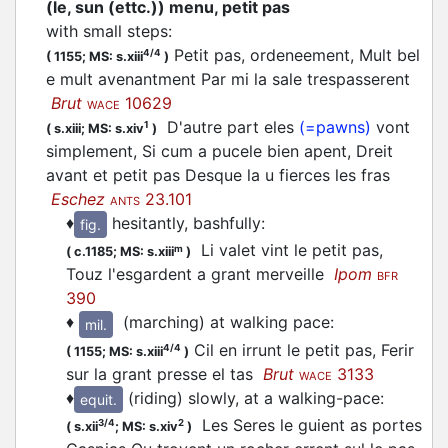
(le, sun (ettc.)) menu, petit pas
with small steps
:
Petit pas, ordeneement, Mult bel
4/4
(
1155;
MS: s.xiii
)
e mult avenantment Par mi la sale trespasserent
Brut
10629
WACE
D'autre part eles
(=pawns)
vont
1
(
s.xiii;
MS: s.xiv
)
simplement, Si cum a pucele bien apent, Dreit
avant et petit pas Desque la u fierces les fras
Eschez
23.101
ANTS
♦
hesitantly, bashfully
:
fig.
Li valet vint le petit pas,
m
(
c.1185;
MS: s.xiii
)
Touz l'esgardent a grant merveille
Ipom
BFR
390
♦
(marching) at walking pace
:
mil.
Cil en irrunt le petit pas, Ferir
4/4
(
1155;
MS: s.xiii
)
sur la grant presse el tas
Brut
3133
WACE
♦
(riding) slowly, at a walking-pace
:
equit.
Les Seres le guient as portes
3/4
2
(
s.xii
;
MS: s.xiv
)