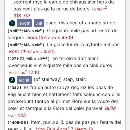
seofrent mye la carue de chivaus aler hors du
2
pas nent plus qe la carue de beofs
HENLEY
318.c37
pace, distance of a man’s stride
:
length
unit
2
Cinquante mile pas ad l’entré de
3/4
2
(
s.xii
;
MS: s.xiv
)
longour
Rom Chev
4509
ANTS
La glace lur dura oytante mil pas
3/4
2
(
s.xii
;
MS: s.xiv
)
Rom Chev
4525
ANTS
en tel eirre doit aler li
4/4
(
1271-72;
MS: s.xiii
)
jovenceaus vint e quatre mile pas en cink oures
2
12.10
VEGETIUS
(of stairway) step, stair
:
archit.
3
Et fra un autre croyz degrez les paas de
(
1342
)
Rag auxint bien et nettement faits solounc ceo q’ils
deviserount tantqe al primer Flore sur la voute del
celer et tantque a la Flore del celer paraval
Build
433
SALZ
Item, pur .xxiiij. pes de pas pur l’entré del
(
1405-06
)
1
seler - .ij. s.
Mch Tayl Accs
7 Henry IV