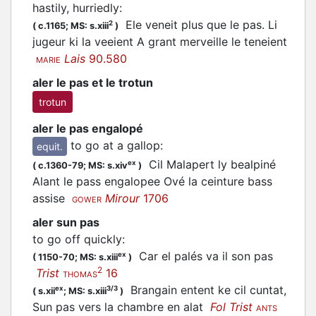
hastily, hurriedly
:
Ele veneit plus que le pas. Li
2
(
c.1165;
MS: s.xiii
)
jugeur ki la veeient A grant merveille le teneient
Lais
90.580
MARIE
aler le pas et le trotun
trotun
aler le pas engalopé
to go at a gallop
:
equit.
Cil Malapert ly bealpiné
ex
(
c.1360-79;
MS: s.xiv
)
Alant le pass engalopee Ové la ceinture bass
assise
Mirour
1706
GOWER
aler sun pas
to go off quickly
:
Car el palés va il son pas
ex
(
1150-70;
MS: s.xiii
)
2
Trist
16
THOMAS
Brangain entent ke cil cuntat,
ex
3/3
(
s.xii
;
MS: s.xiii
)
Sun pas vers la chambre en alat
Fol Trist
ANTS