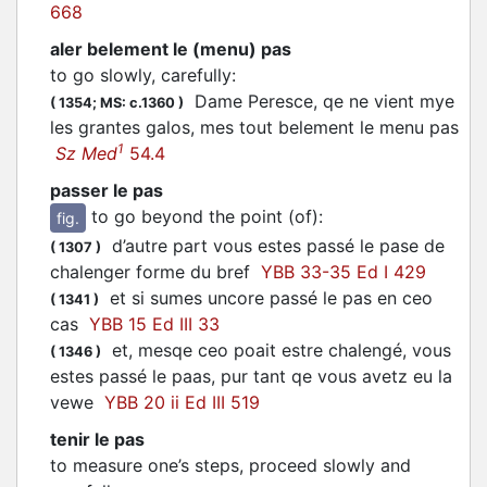
668
aler belement le (menu) pas
to go slowly, carefully
:
Dame Peresce, qe ne vient mye
(
1354;
MS: c.1360
)
les grantes galos, mes tout belement le menu pas
1
Sz Med
54.4
passer le pas
to go beyond the point (of)
:
fig.
d’autre part vous estes passé le pase de
(
1307
)
chalenger forme du bref
YBB 33-35 Ed I 429
et si sumes uncore passé le pas en ceo
(
1341
)
cas
YBB 15 Ed III 33
et, mesqe ceo poait estre chalengé, vous
(
1346
)
estes passé le paas, pur tant qe vous avetz eu la
vewe
YBB 20 ii Ed III 519
tenir le pas
to measure one’s steps, proceed slowly and