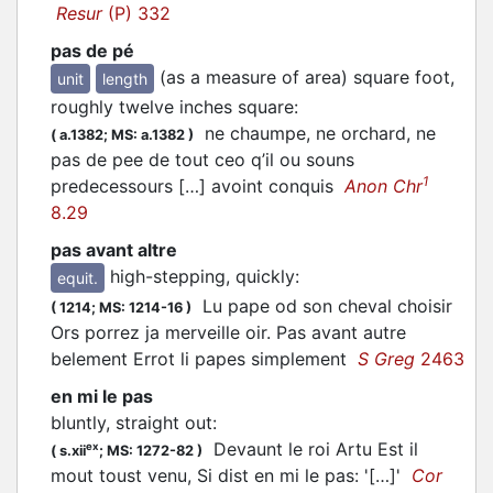
Resur
(P) 332
pas de pé
(as a measure of area) square foot,
unit
length
roughly twelve inches square
:
ne chaumpe, ne orchard, ne
(
a.1382;
MS: a.1382
)
pas de pee de tout ceo q’il ou souns
1
predecessours […] avoint conquis
Anon Chr
8.29
pas avant altre
high-stepping, quickly
:
equit.
Lu pape od son cheval choisir
(
1214;
MS: 1214-16
)
Ors porrez ja merveille oir. Pas avant autre
belement Errot li papes simplement
S Greg
2463
en mi le pas
bluntly, straight out
:
Devaunt le roi Artu Est il
ex
(
s.xii
;
MS: 1272-82
)
mout toust venu, Si dist en mi le pas: '[…]'
Cor