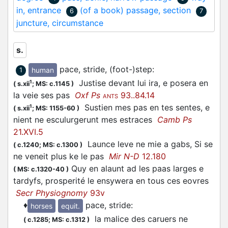
in, entrance
(of a book) passage, section
6
7
juncture, circumstance
s.
pace, stride, (foot-)step
:
human
1
Justise devant lui ira, e posera en
1
(
s.xii
;
MS: c.1145
)
la veie ses pas
Oxf Ps
93..84.14
ANTS
Sustien mes pas en tes sentes, e
1
(
s.xii
;
MS: 1155-60
)
nient ne esculurgerunt mes estraces
Camb Ps
21.XVI.5
Launce leve ne mie a gabs, Si se
(
c.1240;
MS: c.1300
)
ne veneit plus ke le pas
Mir N-D
12.180
Quy en alaunt ad les paas larges e
(
MS: c.1320-40
)
tardyfs, prosperité le ensywera en tous ces eovres
Secr Physiognomy
93v
♦
pace, stride
:
horses
equit.
la malice des caruers ne
(
c.1285;
MS: c.1312
)