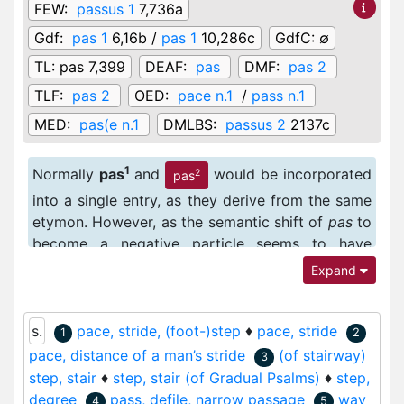
FEW:
passus 1
7,736a
Gdf:
pas 1
6,16b /
pas 1
10,286c
GdfC:
∅
TL:
pas 7,399
DEAF:
pas
DMF:
pas 2
TLF:
pas 2
OED:
pace n.1
/
pass n.1
MED:
pas(e n.1
DMLBS:
passus 2
2137c
1
Normally
pas
and
would be incorporated
2
pas
into a single entry, as they derive from the same
etymon. However, as the semantic shift of
pas
to
become a negative particle seems to have
occurred prior to the Anglo-Norman period,
Expand
resulting in a complete semantic separation
between the two words, unlike with other
s.
pace, stride, (foot-)step
♦
pace, stride
negative particles, e.g.
, which continued
1
1
mie
2
pace, distance of a man’s stride
(of stairway)
to primarily have the sense of 'a small item of no
3
step, stair
♦
step, stair (of Gradual Psalms)
♦
step,
value', the two have been treated in separate
degree
pass, defile, narrow passage
way
entries.
4
5