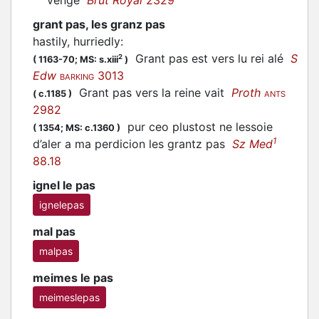
vengé
Brut Royal
2329
grant pas, les granz pas
hastily, hurriedly
:
Grant pas est vers lu rei alé
S
2
(
1163-70;
MS: s.xiii
)
Edw
3013
BARKING
Grant pas vers la reine vait
Proth
(
c.1185
)
ANTS
2982
pur ceo plustost ne lessoie
(
1354;
MS: c.1360
)
1
d’aler a ma perdicion les grantz pas
Sz Med
88.18
ignel le pas
ignelepas
mal pas
malpas
meimes le pas
meimeslepas