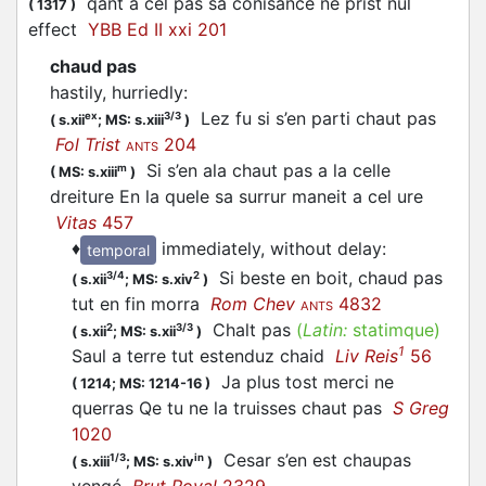
qant a cel pas sa conisance ne prist nul
(
1317
)
effect
YBB Ed II xxi 201
chaud pas
hastily, hurriedly
:
Lez fu si s’en parti chaut pas
ex
3/3
(
s.xii
;
MS: s.xiii
)
Fol Trist
204
ANTS
Si s’en ala chaut pas a la celle
m
(
MS: s.xiii
)
dreiture En la quele sa surrur maneit a cel ure
Vitas
457
♦
immediately, without delay
:
temporal
Si beste en boit, chaud pas
3/4
2
(
s.xii
;
MS: s.xiv
)
tut en fin morra
Rom Chev
4832
ANTS
Chalt pas
(
Latin:
statimque)
2
3/3
(
s.xii
;
MS: s.xii
)
1
Saul a terre tut estenduz chaid
Liv Reis
56
Ja plus tost merci ne
(
1214;
MS: 1214-16
)
querras Qe tu ne la truisses chaut pas
S Greg
1020
Cesar s’en est chaupas
1/3
in
(
s.xiii
;
MS: s.xiv
)