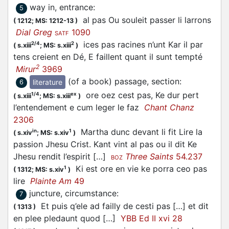
way in, entrance
:
5
al pas Ou souleit passer li larrons
(
1212;
MS: 1212-13
)
Dial Greg
1090
SATF
ices pas racines n’unt Kar il par
2/4
2
(
s.xiii
;
MS: s.xiii
)
tens creient en Dé, E faillent quant il sunt tempté
2
Mirur
3969
(of a book) passage, section
:
literature
6
ore oez cest pas, Ke dur pert
1/4
ex
(
s.xiii
;
MS: s.xiii
)
l’entendement e cum leger le faz
Chant Chanz
2306
Martha dunc devant li fit Lire la
in
1
(
s.xiv
;
MS: s.xiv
)
passion Jhesu Crist. Kant vint al pas ou il dit Ke
Jhesu rendit l’espirit […]
Three Saints
54.237
BOZ
Ki est ore en vie ke porra ceo pas
1
(
1312;
MS: s.xiv
)
lire
Plainte Am
49
juncture, circumstance
:
7
Et puis q’ele ad failly de cesti pas […] et dit
(
1313
)
en plee pledaunt quod […]
YBB Ed II xvi 28