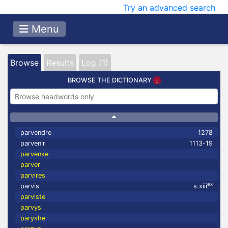
Try an advanced search
Menu
Browse
Results
Log (1)
BROWSE THE DICTIONARY
parvendre
1278
parvenir
1113-19
parvenke
parver
parvires
ex
parvis
s.xiii
parviste
parvys
paryshe