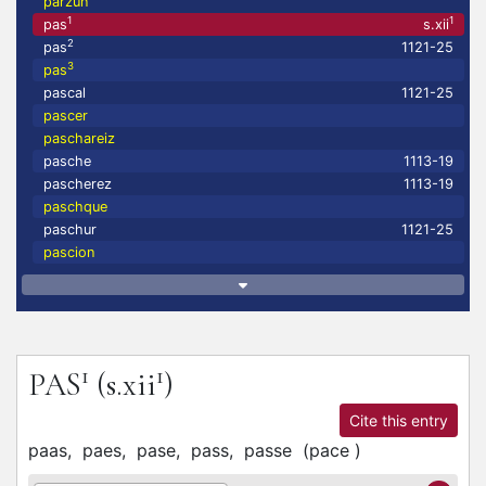
parzun
1
1
pas
s.xii
2
pas
1121-25
3
pas
pascal
1121-25
pascer
paschareiz
pasche
1113-19
pascherez
1113-19
paschque
paschur
1121-25
pascion
1
1
PAS
(s.xii
)
Cite this entry
paas,
paes,
pase,
pass,
passe
(
pace
)