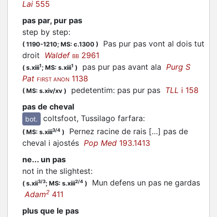
Lai
555
pas par, pur pas
step by step
:
Pas pur pas vont al dois tut
(
1190-1210;
MS: c.1300
)
droit
Waldef
2961
BB
pas pur pas avant ala
Purg S
1
1
(
s.xiii
;
MS: s.xiii
)
Pat
1138
FIRST ANON
pedetentim: pas pur pas
TLL
i 158
(
MS: s.xiv/xv
)
pas de cheval
coltsfoot, Tussilago farfara
:
bot.
Pernez racine de rais […] pas de
3/4
(
MS: s.xiii
)
cheval i ajostés
Pop Med
193.1413
ne... un pas
not in the slightest
:
Mun defens un pas ne gardas
3/3
2/4
(
s.xii
;
MS: s.xiii
)
2
Adam
411
plus que le pas