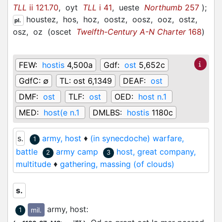
TLL
ii 121.70
,
oyt
TLL
i 41
,
ueste
Northumb
257
)
;
houstez,
hos,
hoz,
oostz,
oosz,
ooz,
ostz,
pl.
osz,
oz
(
oscet
Twelfth-Century A-N Charter
168
)
FEW:
hostis
4,500a
Gdf:
ost
5,652c
GdfC:
∅
TL:
ost 6,1349
DEAF:
ost
DMF:
ost
TLF:
ost
OED:
host n.1
MED:
host(e n.1
DMLBS:
hostis
1180c
s.
army, host
♦
(in synecdoche) warfare,
1
battle
army camp
host, great company,
2
3
multitude
♦
gathering, massing (of clouds)
s.
army, host
:
mil.
1
ex