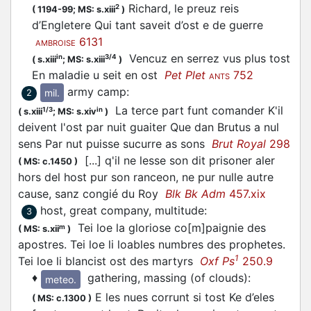
Richard, le preuz reis
2
(
1194-99;
MS: s.xiii
)
d’Engletere Qui tant saveit d’ost e de guerre
6131
AMBROISE
Vencuz en serrez vus plus tost
in
3/4
(
s.xiii
;
MS: s.xiii
)
En maladie u seit en ost
Pet Plet
752
ANTS
army camp
:
mil.
2
La terce part funt comander K'il
1/3
in
(
s.xiii
;
MS: s.xiv
)
deivent l'ost par nuit guaiter Que dan Brutus a nul
sens Par nut puisse sucurre as sons
Brut Royal
298
[...] q'il ne lesse son dit prisoner aler
(
MS: c.1450
)
hors del host pur son ranceon, ne pur nulle autre
cause, sanz congié du Roy
Blk Bk Adm
457.xix
host, great company, multitude
:
3
Tei loe la gloriose co[m]paignie des
m
(
MS: s.xii
)
apostres. Tei loe li loables numbres des prophetes.
1
Tei loe li blancist ost des martyrs
Oxf Ps
250.9
♦
gathering, massing (of clouds)
:
meteo.
E les nues corrunt si tost Ke d’eles
(
MS: c.1300
)