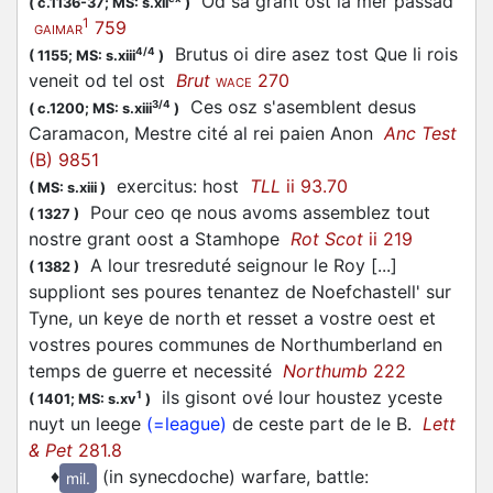
Od sa grant ost la mer passad
(
c.1136-37;
MS: s.xii
)
1
759
GAIMAR
Brutus oi dire asez tost Que li rois
4/4
(
1155;
MS: s.xiii
)
veneit od tel ost
Brut
270
WACE
Ces osz s'asemblent desus
3/4
(
c.1200;
MS: s.xiii
)
Caramacon, Mestre cité al rei paien Anon
Anc Test
(B) 9851
exercitus: host
TLL
ii 93.70
(
MS: s.xiii
)
Pour ceo qe nous avoms assemblez tout
(
1327
)
nostre grant oost a Stamhope
Rot Scot
ii 219
A lour tresreduté seignour le Roy [...]
(
1382
)
suppliont ses poures tenantez de Noefchastell' sur
Tyne, un keye de north et resset a vostre oest et
vostres poures communes de Northumberland en
temps de guerre et necessité
Northumb
222
ils gisont ové lour houstez yceste
1
(
1401;
MS: s.xv
)
nuyt un leege
(=league)
de ceste part de le B.
Lett
& Pet
281.8
♦
(in synecdoche) warfare, battle
:
mil.