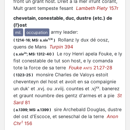
front un grant host. Dreit a la mer irrunt corant,
Mult grant tempeste fesant
Lambeth Piety
157r
chevetain, conestable, duc, dustre (etc.) de
(l')ost
army leader
:
mil.
occupation
Rollanz ly dux dé oosz,
1/4
(
1214-16;
MS: s.xiv
)
quens de Mans
Turpin
394
Le roy Henri apela Fouke, e ly
in
(
s.xiv
;
MS: 1312-40
)
fist conestable de tut son host, e ly comanda
tote la force de sa terre
Fouke
21.27-28
ANTS
monsire Charles de Valoys estoit
(
1323-25
)
cheventeyn del host et avoit en sa compaignie
xx
un duk' et .xvj. ou .xviij. countes et .vj
. banerez
et graunt noumbre des gentz d'armes et a pie
St
Sard
81
sire Archebald Douglas, dustre
(
a.1399;
MS: a.1399
)
del ost d'Escoce, et seneschal de la terre
Anon
1
Chr
156