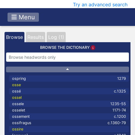
Try an advanced search
Menu
Browse
Results
Log (1)
BROWSE THE DICTIONARY
ospring
1279
osse
ossé
c.1325
ossel
ossele
1235-55
osselet
1171-74
ossement
c.1200
ossifragus
c.1360-79
ossire