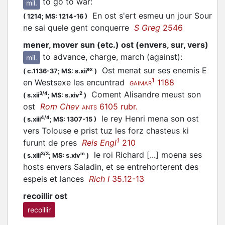
to go to war
:
mil.
En ost s'ert esmeu un jour Sour
(
1214;
MS: 1214-16
)
ne sai quele gent conquerre
S Greg
2546
mener, mover sun (etc.) ost (envers, sur, vers)
to advance, charge, march (against)
:
mil.
Ost menat sur ses enemis E
ex
(
c.1136-37;
MS: s.xii
)
1
en Westsexe les encuntrad
1188
GAIMAR
Coment Alisandre meust son
3/4
2
(
s.xii
;
MS: s.xiv
)
ost
Rom Chev
6105 rubr.
ANTS
le rey Henri mena son ost
4/4
(
s.xiii
;
MS: 1307-15
)
vers Tolouse e prist tuz les forz chasteus ki
1
furunt de pres
Reis Engl
210
le roi Richard [...] moena ses
3/3
m
(
s.xiii
;
MS: s.xiv
)
hosts envers Saladin, et se entrehorterent des
espeis et lances
Rich I
35.12-13
recoillir ost
recoillir