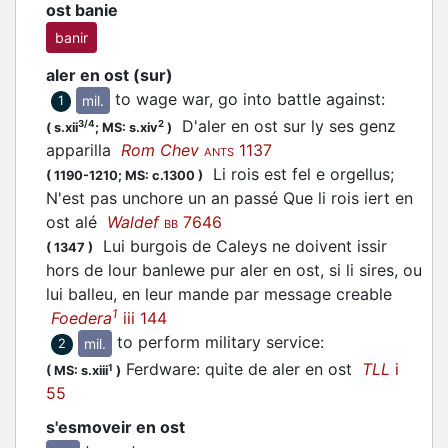
ost banie
banir
aler en ost (sur)
to wage war, go into battle against
:
mil.
1
D'aler en ost sur ly ses genz
3/4
2
(
s.xii
;
MS: s.xiv
)
apparilla
Rom Chev
1137
ANTS
Li rois est fel e orgellus;
(
1190-1210;
MS: c.1300
)
N'est pas unchore un an passé Que li rois iert en
ost alé
Waldef
7646
BB
Lui burgois de Caleys ne doivent issir
(
1347
)
hors de lour banlewe pur aler en ost, si li sires, ou
lui balleu, en leur mande par message creable
1
Foedera
iii 144
to perform military service
:
mil.
2
Ferdware: quite de aler en ost
TLL
i
1
(
MS: s.xiii
)
55
s'esmoveir en ost