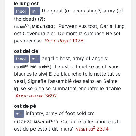
le lung ost
the great (or everlasting?) army (of
theol.
mil.
the dead) (?)
:
Purveez vus tost, Car al lung
2/4
(
s.xiii
;
MS: c.1300
)
ost Covendra aler; De mort la sumunse Ne set
pas recunse
Serm Royal
1028
ost del ciel
angelic host, army of angels
:
theol.
mil.
Le ost del ciel ke as chivaus
ex
2
(
s.xiii
;
MS: s.xiv
)
blauncs le siwi E de blaunche teile nette tut se
vesti, Signefie l'assemblé des seinz en Seinte
Iglise Ke bien se cumbatent encuntre le deable
Apoc
3692
GIFFARD
ost de pé
infantry, army of foot soldiers
:
mil.
Car dunk a les aunciens le
4/4
(
1271-72;
MS: s.xiii
)
2
ost de pé estoit dit 'murs'
23.14
VEGETIUS