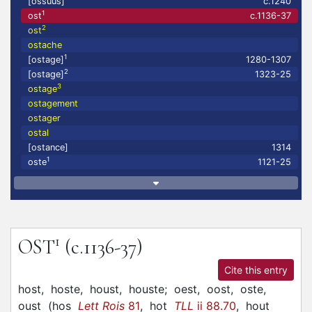
[ossuus]
c.1240
1
ost
c.1136-37
2
ost
ostache
1
[ostage]
1280-1307
2
[ostage]
1323-25
3
ostage
ostagement
ostager
ostal
[ostance]
1314
1
oste
1121-25
1
OST
(c.1136-37)
Cite this entry
host,
hoste,
houst,
houste;
oest,
oost,
oste,
oust
(
hos
Lett Rois
81
,
hot
TLL
ii 88.70
,
hout