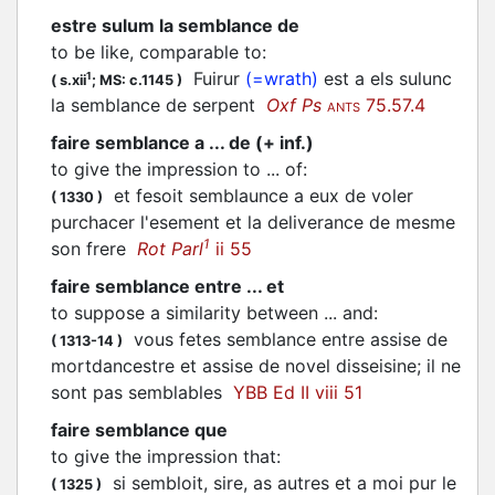
estre sulum la semblance de
to be like, comparable to
:
Fuirur
(=wrath)
est a els sulunc
1
(
s.xii
;
MS: c.1145
)
la semblance de serpent
Oxf Ps
75.57.4
ANTS
faire semblance a ... de (+ inf.)
to give the impression to ... of
:
et fesoit semblaunce a eux de voler
(
1330
)
purchacer l'esement et la deliverance de mesme
1
son frere
Rot Parl
ii 55
faire semblance entre ... et
to suppose a similarity between ... and
:
vous fetes semblance entre assise de
(
1313-14
)
mortdancestre et assise de novel disseisine; il ne
sont pas semblables
YBB Ed II viii 51
faire semblance que
to give the impression that
:
si sembloit, sire, as autres et a moi pur le
(
1325
)