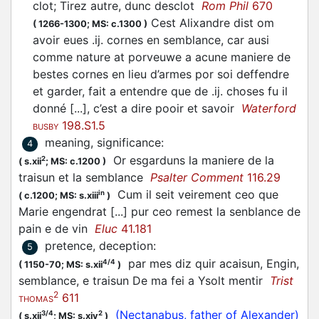
clot; Tirez autre, dunc desclot
Rom Phil
670
Cest Alixandre dist om
(
1266-1300;
MS: c.1300
)
avoir eues .ij. cornes en semblance, car ausi
comme nature at porveuwe a acune maniere de
bestes cornes en lieu d’armes por soi deffendre
et garder, fait a entendre que de .ij. choses fu il
donné [...], c’est a dire pooir et savoir
Waterford
198.S1.5
BUSBY
meaning, significance
:
4
Or esgarduns la maniere de la
2
(
s.xii
;
MS: c.1200
)
traisun et la semblance
Psalter Comment
116.29
Cum il seit veirement ceo que
in
(
c.1200;
MS: s.xiii
)
Marie engendrat [...] pur ceo remest la senblance de
pain e de vin
Eluc
41.181
pretence, deception
:
5
par mes diz quir acaisun, Engin,
4/4
(
1150-70;
MS: s.xii
)
semblance, e traisun De ma fei a Ysolt mentir
Trist
2
611
THOMAS
(Nectanabus, father of Alexander)
3/4
2
(
s.xii
;
MS: s.xiv
)