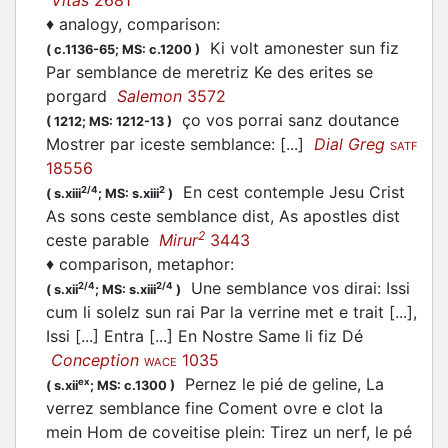
Vitas
2681
♦
analogy, comparison
:
Ki volt amonester sun fiz
(
c.1136-65;
MS: c.1200
)
Par semblance de meretriz Ke des erites se
porgard
Salemon
3572
ço vos porrai sanz doutance
(
1212;
MS: 1212-13
)
Mostrer par iceste semblance: [...]
Dial Greg
SATF
18556
En cest contemple Jesu Crist
2/4
2
(
s.xiii
;
MS: s.xiii
)
As sons ceste semblance dist, As apostles dist
2
ceste parable
Mirur
3443
♦
comparison, metaphor
:
Une semblance vos dirai: Issi
2/4
2/4
(
s.xii
;
MS: s.xiii
)
cum li solelz sun rai Par la verrine met e trait [...],
Issi [...] Entra [...] En Nostre Same li fiz Dé
Conception
1035
WACE
Pernez le pié de geline, La
ex
(
s.xii
;
MS: c.1300
)
verrez semblance fine Coment ovre e clot la
mein Hom de coveitise plein: Tirez un nerf, le pé