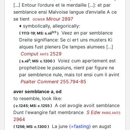
[...] Entour l’ordure et le merdaille [...]: et par
semblance ensi Malvoise langue d’envialle A ce
se tient
Mirour
2897
GOWER
♦
symbolically, allegorically
:
Veez en par semblance
3/3
(
1113-19;
MS: s.xii
)
Dreite signifiance: Se ci ert uns musters Ki
alques fust pleners De lampes alumees [...]
Comput
2529
ANTS
Voiez cum apertement est
2
(
s.xii
;
MS: c.1200
)
prophetizee le passiuns, nient par figure ne
par semblence nule, mais tot ensi cum il avint
Psalter Comment
255.794-85
aver semblance a, od
to resemble, look like
:
A cel avogle avoit semblance
(
c.1245;
MS: c.1255
)
Dunt l'ewangire fait membrance
S Edw
PARIS ANTS
2964
La june
(=fasting)
en augst
(
1256;
MS: c.1300
)