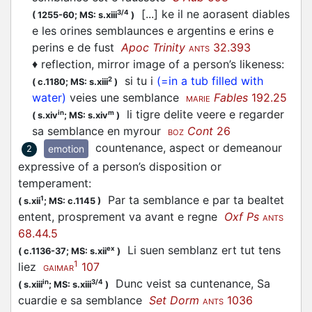
[...] ke il ne aorasent diables
3/4
(
1255-60;
MS: s.xiii
)
e les orines semblaunces e argentins e erins e
perins e de fust
Apoc Trinity
32.393
ANTS
♦
reflection, mirror image of a person’s likeness
:
si tu i
(=in a tub filled with
2
(
c.1180;
MS: s.xiii
)
water)
veies une semblance
Fables
192.25
MARIE
li tigre delite veere e regarder
in
m
(
s.xiv
;
MS: s.xiv
)
sa semblance en myrour
Cont
26
BOZ
countenance, aspect or demeanour
emotion
2
expressive of a person’s disposition or
temperament
:
Par ta semblance e par ta bealtet
1
(
s.xii
;
MS: c.1145
)
entent, prosprement va avant e regne
Oxf Ps
ANTS
68.44.5
Li suen semblanz ert tut tens
ex
(
c.1136-37;
MS: s.xii
)
1
liez
107
GAIMAR
Dunc veist sa cuntenance, Sa
in
3/4
(
s.xiii
;
MS: s.xiii
)
cuardie e sa semblance
Set Dorm
1036
ANTS