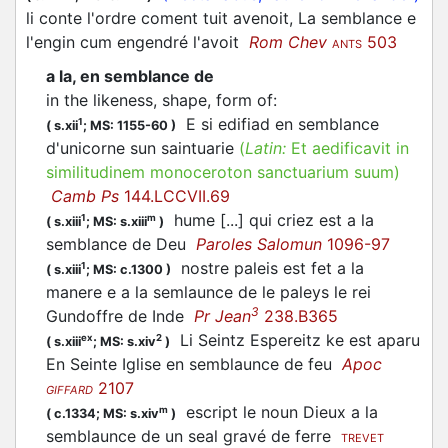
li conte l'ordre coment tuit avenoit, La semblance e
l'engin cum engendré l'avoit
Rom Chev
503
ANTS
a la, en semblance de
in the likeness, shape, form of
:
E si edifiad en semblance
1
(
s.xii
;
MS: 1155-60
)
d'unicorne sun saintuarie
(
Latin:
Et aedificavit in
similitudinem monoceroton sanctuarium suum)
Camb Ps
144.LCCVII.69
hume [...] qui criez est a la
1
m
(
s.xiii
;
MS: s.xiii
)
semblance de Deu
Paroles Salomun
1096-97
nostre paleis est fet a la
1
(
s.xiii
;
MS: c.1300
)
manere e a la semlaunce de le paleys le rei
3
Gundoffre de Inde
Pr Jean
238.B365
Li Seintz Espereitz ke est aparu
ex
2
(
s.xiii
;
MS: s.xiv
)
En Seinte Iglise en semblaunce de feu
Apoc
2107
GIFFARD
escript le noun Dieux a la
m
(
c.1334;
MS: s.xiv
)
semblaunce de un seal gravé de ferre
TREVET