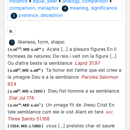
instance
♦
equal, peer
♦
analogy, comparison
♦
comparison, metaphor
meaning, significance
4
pretence, deception
5
s.
likeness, form, shape
:
1
Acate [...] a plesurs figures En li
1/3
ex
(
s.xii
;
MS: s.xii
)
formees de natures: De reis i veit om la figure [...]
Ou d’altre beste la semblance
Lapid
31.97
Ta honur est t’alme que est criee a
in
m
(
s.xiii
;
MS: s.xiii
)
la ymagne Deu e a la semblance
Paroles Salomun
924
Dieu fist homme a sa semblance
m
(
s.xiii
;
MS: c.1300
)
Dial Jul
174
Un ymage fit de Jhesu Crist En
in
1
(
s.xiv
;
MS: s.xiv
)
tele semblance cum ele le vist Alant en tere
BOZ
Three Saints
51.168
vous [...] preistes char et saunk
(
1354;
MS: c.1360
)