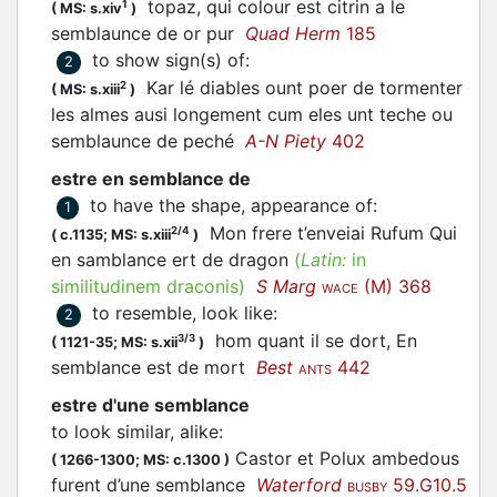
topaz, qui colour est citrin a le
1
(
MS: s.xiv
)
semblaunce de or pur
Quad Herm
185
to show sign(s) of
:
2
Kar lé diables ount poer de tormenter
2
(
MS: s.xiii
)
les almes ausi longement cum eles unt teche ou
semblaunce de peché
A-N Piety
402
estre en semblance de
to have the shape, appearance of
:
1
Mon frere t’enveiai Rufum Qui
2/4
(
c.1135;
MS: s.xiii
)
en samblance ert de dragon
(
Latin:
in
similitudinem draconis)
S Marg
(M) 368
WACE
to resemble, look like
:
2
hom quant il se dort, En
3/3
(
1121-35;
MS: s.xii
)
semblance est de mort
Best
442
ANTS
estre d'une semblance
to look similar, alike
:
Castor et Polux ambedous
(
1266-1300;
MS: c.1300
)
furent d’une semblance
Waterford
59.G10.5
BUSBY