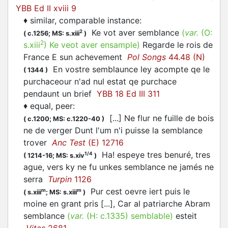
YBB Ed II xviii 9
♦
similar, comparable instance
:
Ke vot aver semblance
(
var.
(O:
2
(
c.1256;
MS: s.xiii
)
2
s.xiii
)
Ke veot aver ensample
)
Regarde le rois de
France E sun achevement
Pol Songs
44.48 (N)
En vostre semblaunce ley acompte qe le
(
1344
)
purchaceour n'ad nul estat qe purchace
pendaunt un brief
YBB 18 Ed III 311
♦
equal, peer
:
[...] Ne flur ne fuille de bois
(
c.1200;
MS: c.1220-40
)
ne de verger Dunt l'um n'i puisse la semblance
trover
Anc Test
(E) 12716
Ha! espeye tres benuré, tres
1/4
(
1214-16;
MS: s.xiv
)
ague, vers ky ne fu unkes semblance ne jamés ne
serra
Turpin
1126
Pur cest oevre iert puis le
m
m
(
s.xiii
;
MS: s.xiii
)
moine en grant pris [...], Car al patriarche Abram
semblance
(
var.
(H:
c.1335
)
semblable
)
esteit