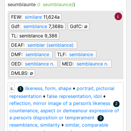
seumblaunte
(
l.
seumblaunce)
)
FEW:
similare
11,624a
Gdf:
semblance
7,368b
GdfC:
∅
TL:
semblance 9,386
DEAF:
sembler (semblance)
DMF:
semblance
TLF:
semblance
OED:
semblance n.
MED:
semblaunce n.
DMLBS:
∅
s.
likeness, form, shape
♦
portrait, pictorial
1
representation
♦
false representation, idol
♦
reflection, mirror image of a person’s likeness
2
countenance, aspect or demeanour expressive of
a person’s disposition or temperament
3
resemblance, similarity
♦
similar, comparable