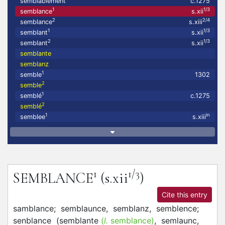
semblablement
c.1275
1
1/3
semblance
s.xii
2
2/4
semblance
s.xiii
1
1/3
semblant
s.xii
2
1/3
semblant
s.xii
semblante
semblanz
1
semble
1302
2
semble
1
semblé
c.1275
2
semblé
1
in
semblee
s.xiii
1
1/3
SEMBLANCE
(s.xii
)
Cite this entry
samblance;
semblaunce,
semblanz,
semblence;
senblance
(
semblante
(
l.
semblance)
,
semlaunc,