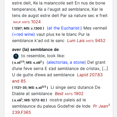
estre deit, Ke la malancolie seit En nus de bone
temperance, Ke a l'augst ad semblance, Kar le
tens de augst estre deit Par sa nature sec e freit
1024
RAUF ANTS
(at the Eucharist:)
Mes vermeil
(
1267;
MS: c.1300
)
(=red wine)
vaut plus ke le blanc Pur la
semblance k'ad od le sanc
Lum Lais
9452
ANTS
aver (la) semblance de
to resemble, look like
:
1
(alectorias, a stone)
Del grant
1/3
2
(
s.xii
;
MS: s.xiii
)
d’une feve serra E s’ad semblance de cristax, [...]
U de gutte d’ewe ad semblance
Lapid
207.83
and 85
Li singe senz dutance De
3/3
(
1121-35;
MS: s.xii
)
Diable at semblance
Best
1902
ANTS
nostre paleis ad le
1
(
s.xiii
;
MS: 1272-82
)
3
semblaunce du paleus Godefrei de Inde
Pr Jean
239.F365