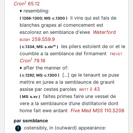
1
Cron
65.12
♦
resembling
:
li vins qui est fais de
(
1266-1300;
MS: c.1300
)
blanches grapes al comencement est
escolorez en semblance d'eiwe
Waterford
259.S59.9
BUSBY
les pilers estoient de or et le
m
(
c.1334;
MS: s.xiv
)
coumble a la semblance del firmament
TREVET
1
Cron
79.16
♦
after the manner of
:
[...] qe le tenaunt se puse
(
c.1292;
MS: c.1300
)
mettre en juree a la semblaunce de graunt
assise par cestes paroles
ii 43
BRITT
faites primes faire une vessel de
(
MS: s.xv
)
vere a la semblaunce d’une distillatorie dont
home fait ewe ardant
Five Med MSS
110.S208
par semblance
ostensibly, in (outward) appearance
:
1