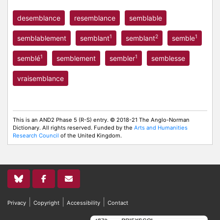
desemblance
resemblance
semblable
1
2
1
semblablement
semblant
semblant
semble
1
1
semblé
semblement
sembler
semblesse
vraisemblance
This is an AND2 Phase 5 (R-S) entry. © 2018-21 The Anglo-Norman
Dictionary. All rights reserved. Funded by the
Arts and Humanities
Research Council
of the United Kingdom.
|
|
|
Privacy
Copyright
Accessibility
Contact