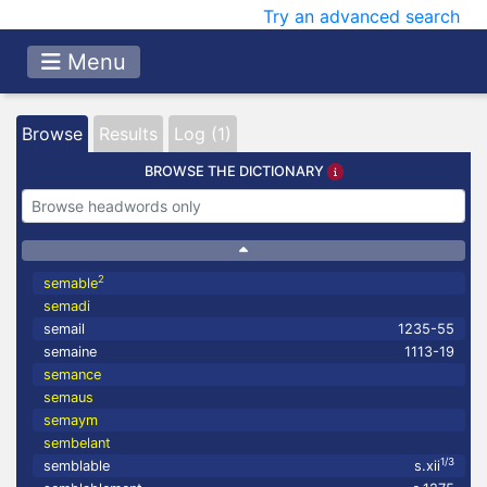
Try an advanced search
Menu
Browse
Results
Log (1)
BROWSE THE DICTIONARY
2
semable
semadi
semail
1235-55
semaine
1113-19
semance
semaus
semaym
sembelant
1/3
semblable
s.xii