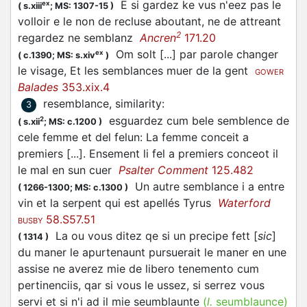
E si gardez ke vus n'eez pas le
ex
(
s.xiii
;
MS: 1307-15
)
volloir e le non de recluse aboutant, ne de attreant
2
regardez ne semblanz
Ancren
171.20
Om solt [...] par parole changer
ex
(
c.1390;
MS: s.xiv
)
le visage, Et les semblances muer de la gent
GOWER
Balades
353.xix.4
resemblance, similarity
:
3
esguardez cum bele semblence de
2
(
s.xii
;
MS: c.1200
)
cele femme et del felun: La femme conceit a
premiers [...]. Ensement li fel a premiers conceot il
le mal en sun cuer
Psalter Comment
125.482
Un autre semblance i a entre
(
1266-1300;
MS: c.1300
)
vin et la serpent qui est apellés Tyrus
Waterford
58.S57.51
BUSBY
La ou vous ditez qe si un precipe fett [
sic
]
(
1314
)
du maner le apurtenaunt pursuerait le maner en une
assise ne averez mie de libero tenemento cum
pertinenciis, qar si vous le ussez, si serrez vous
servi et si n'i ad il mie seumblaunte
(
l.
seumblaunce)