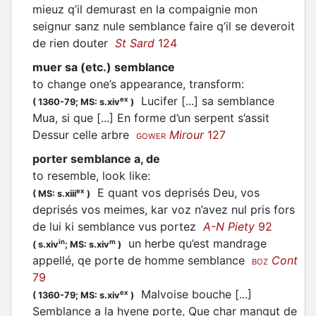
mieuz q’il demurast en la compaignie mon
seignur sanz nule semblance faire q’il se deveroit
de rien douter
St Sard
124
muer sa (etc.) semblance
to change one’s appearance, transform
:
Lucifer [...] sa semblance
ex
(
1360-79;
MS: s.xiv
)
Mua, si que [...] En forme d’un serpent s’assit
Dessur celle arbre
Mirour
127
GOWER
porter semblance a, de
to resemble, look like
:
E quant vos deprisés Deu, vos
ex
(
MS: s.xiii
)
deprisés vos meimes, kar voz n’avez nul pris fors
de lui ki semblance vus portez
A-N Piety
92
un herbe qu’est mandrage
in
m
(
s.xiv
;
MS: s.xiv
)
appellé, qe porte de homme semblance
Cont
BOZ
79
Malvoise bouche [...]
ex
(
1360-79;
MS: s.xiv
)
Semblance a la hyene porte, Que char mangut de