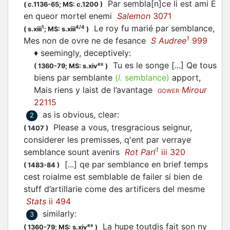
Par sembla[n]ce li est ami E
(
c.1136-65;
MS: c.1200
)
en queor mortel enemi
Salemon
3071
Le roy fu marié par semblance,
1
4/4
(
s.xiii
;
MS: s.xiii
)
1
Mes non de ovre ne de fesance
S Audree
999
♦
seemingly, deceptively
:
Tu es le songe [...] Qe tous
ex
(
1360-79;
MS: s.xiv
)
biens par semblante
(
l.
semblance)
apport,
Mais riens y laist de l’avantage
Mirour
GOWER
22115
as is obvious, clear
:
2
Please a vous, tresgracious seignur,
(
1407
)
considerer les premisses, q'ent par verraye
1
semblance sount avenirs
Rot Parl
iii 320
[...] qe par semblance en brief temps
(
1483-84
)
cest roialme est semblable de failer si bien de
stuff d’artillarie come des artificers del mesme
Stats
ii 494
similarly
:
3
La hupe toutdis fait son ny
ex
(
1360-79;
MS: s.xiv
)