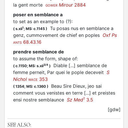
la gent morte
Mirour
2884
GOWER
poser en semblance a
to set as an example to (?)
:
Tu posas nus en semblance a
1
(
s.xii
;
MS: c.1145
)
genz, cummovement de chief en poples
Oxf Ps
68.43.16
ANTS
prendre semblance de
to assume the form, shape of
:
Diable [...] semblance de
3/4
(
c.1150;
MS: s.xii
)
femme perneit, Par quei le pople deceveit
S
Nichol
353
WACE
Beau Sire Dieux, jeo sai
(
1354;
MS: c.1360
)
comment vous venistes en terre [...] et preistes
1
ensi nostre semblaunce
Sz Med
3.5
[gdw]
SEE ALSO: