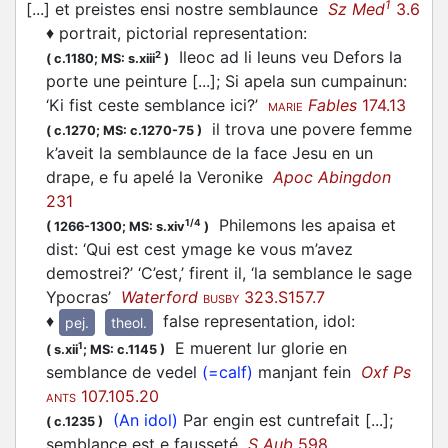
1
[...] et preistes ensi nostre semblaunce
Sz Med
3.6
♦
portrait, pictorial representation
:
Ileoc ad li leuns veu Defors la
2
(
c.1180;
MS: s.xiii
)
porte une peinture [...]; Si apela sun cumpainun:
‘Ki fist ceste semblance ici?’
Fables
174.13
MARIE
il trova une povere femme
(
c.1270;
MS: c.1270-75
)
k’aveit la semblaunce de la face Jesu en un
drape, e fu apelé la Veronike
Apoc Abingdon
231
Philemons les apaisa et
1/4
(
1266-1300;
MS: s.xiv
)
dist: ‘Qui est cest ymage ke vous m’avez
demostrei?’ ‘C’est,’ firent il, ‘la semblance le sage
Ypocras’
Waterford
323.S157.7
BUSBY
♦
false representation, idol
:
pej.
theol.
E muerent lur glorie en
1
(
s.xii
;
MS: c.1145
)
semblance de vedel
(=calf)
manjant fein
Oxf Ps
107.105.20
ANTS
(An idol)
Par engin est cuntrefait [...];
(
c.1235
)
semblance est e fausseté
S Aub
598