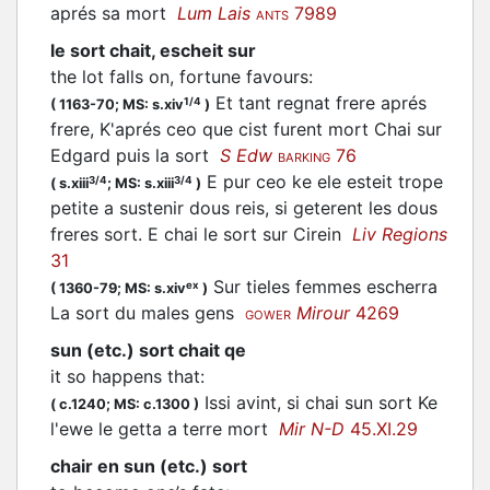
aprés sa mort
Lum Lais
7989
ANTS
le sort chait, escheit sur
the lot falls on, fortune favours
:
Et tant regnat frere aprés
1/4
(
1163-70;
MS: s.xiv
)
frere, K'aprés ceo que cist furent mort Chai sur
Edgard puis la sort
S Edw
76
BARKING
E pur ceo ke ele esteit trope
3/4
3/4
(
s.xiii
;
MS: s.xiii
)
petite a sustenir dous reis, si geterent les dous
freres sort. E chai le sort sur Cirein
Liv Regions
31
Sur tieles femmes escherra
ex
(
1360-79;
MS: s.xiv
)
La sort du males gens
Mirour
4269
GOWER
sun (etc.) sort chait qe
it so happens that
:
Issi avint, si chai sun sort Ke
(
c.1240;
MS: c.1300
)
l'ewe le getta a terre mort
Mir N-D
45.XI.29
chair en sun (etc.) sort