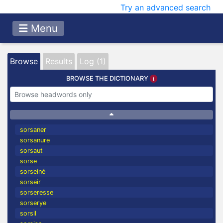
Try an advanced search
Menu
Browse
Results
Log (1)
BROWSE THE DICTIONARY
sorsaner
sorsanure
sorsaut
sorse
sorseiné
sorseir
sorseresse
sorserye
sorsil