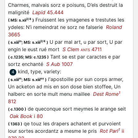
Charmes, malvais sorz e poisuns, D’els destruit la
malignité
Lapid
45.444
Fruissent les ymagenes e trestutes les
2/4
(
MS: s.xii
)
ydeles: N’i remeindrat ne sorz ne falserie
Roland
3665
U par mal art, u par sort, U par
in
2/4
(
s.xiii
;
MS: s.xiii
)
engin le eust rué mort
S Clem
4711
ANTS
Tant se est par caractes e par
(
c.1235;
MS: c.1235
)
sortz enchanté
S Aub
1007
kind, type, variety
:
4
l'apostoille por sun corps armer,
m
ex
(
s.xiii
;
MS: s.xiii
)
Un acketon ad mis en son dose bien stoffee, Un
1
halberc en sorte mult menu maillee
Dest Rome
812
de queconque sort meymes le arange seit
(
c.1300
)
Oak Book
i 80
qe touz les drapers achatent et purvoient
(
1363
)
1
lour sortes acordantz a mesme le pris
Rot Parl
ii