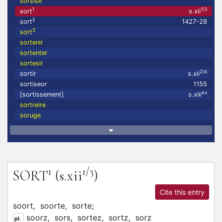
sorsise
1
1/3
sort
s.xii
2
sort
1427-28
3
sort
sortenir
sortenter
sortesir
2/4
sortir
s.xii
sortiseor
1155
ex
[sortissement]
s.xiii
sortreire
soruge
1
1/3
SORT
(s.xii
)
Cite this entry
soort,
soorte,
sorte;
soorz,
sors,
sortez,
sortz,
sorz
pl.