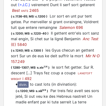
out
(=J.C.)
veirement Dunt li serf sort
geterent
Best
2465
ANTS
Lor sort en unt pur tent
(
c.1136-65;
MS: c.1200
)
getee
. Pur merveiller si grant ovraingne, Voldrent
tuit que entere remaingne
Salemon
696
Il
gettent
entr'els sort sanz
(
c.1200;
MS: c.1220-40
)
mal engin, Si chet sur la ligné Benjamin
Anc Test
(E) 5840
les Gyus checun an
gettent
(
c.1240;
MS: c.1300
)
sort Sur un de eus ke deit suffrir la mort
Mir N-D
157.249
le sort fet
getter
. Sur R.
1/4
(
1280-1307;
MS: s.xiv
)
descent [...] Trays fez coup a coupe
LANGTOFT
i 492
WRIGHT
♦
to cast lots (in divination)
:
divin.
Par treis feiz aveit ses sors
3/4
(
c.1200;
MS: s.xiii
)
jeté
, Si out veu ke des Hebreus nastreit Un
madle enfant par ki tute serreit La terre