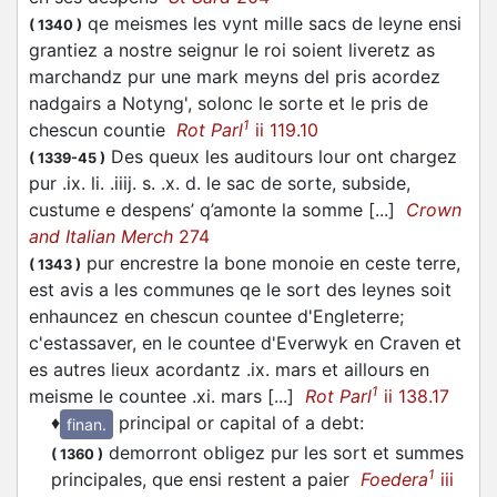
qe meismes les vynt mille sacs de leyne ensi
(
1340
)
grantiez a nostre seignur le roi soient liveretz as
marchandz pur une mark meyns del pris acordez
nadgairs a Notyng', solonc le sorte et le pris de
1
chescun countie
Rot Parl
ii 119.10
Des queux les auditours lour ont chargez
(
1339-45
)
pur .ix. li. .iiij. s. .x. d. le sac de sorte, subside,
custume e despens’ q’amonte la somme [...]
Crown
and Italian Merch
274
pur encrestre la bone monoie en ceste terre,
(
1343
)
est avis a les communes qe le sort des leynes soit
enhauncez en chescun countee d'Engleterre;
c'estassaver, en le countee d'Everwyk en Craven et
es autres lieux acordantz .ix. mars et aillours en
1
meisme le countee .xi. mars [...]
Rot Parl
ii 138.17
♦
principal or capital of a debt
:
finan.
demorront obligez pur les sort et summes
(
1360
)
1
principales, que ensi restent a paier
Foedera
iii