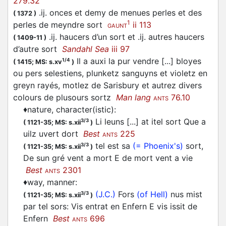
279.32
.ij. onces et demy de menues perles et des
(
1372
)
1
perles de meyndre sort
ii 113
GAUNT
.ij. haucers d’un sort et .ij. autres haucers
(
1409-11
)
d’autre sort
Sandahl Sea
iii 97
Il a auxi la pur vendre [...] bloyes
1/4
(
1415;
MS: s.xv
)
ou pers selestiens, plunketz sanguyns et violetz en
greyn rayés, motlez de Sarisbury et autrez divers
colours de plusours sortz
Man lang
76.10
ANTS
♦
nature, character(istic)
:
Li leuns [...] at itel sort Que a
3/3
(
1121-35;
MS: s.xii
)
uilz uvert dort
Best
225
ANTS
tel est sa
(= Phoenix's)
sort,
3/3
(
1121-35;
MS: s.xii
)
De sun gré vent a mort E de mort vent a vie
Best
2301
ANTS
♦
way, manner
:
(J.C.)
Fors
(of Hell)
nus mist
3/3
(
1121-35;
MS: s.xii
)
par tel sors: Vis entrat en Enfern E vis issit de
Enfern
Best
696
ANTS