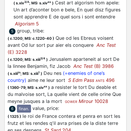
Cest art algorism hom apele:
3/4
ex
(
s.xiv
;
MS: s.xiv
)
Un art d’aconter bon e bele, En quel disz figures
sont apprendre E de quel sors i sont entendre
Algorism
5
group, tribe
:
5
Que od les Ebreus voisent
(
c.1200;
MS: c.1220-40
)
avant Od lur sort pur aier els conquere
Anc Test
(E) 3228
Jerusalem aparteneit al sort De
3/4
(
c.1200;
MS: s.xiii
)
la linnee Benjamin, fiz Jacob
Anc Test
(B) 3986
Deu nes
(=enemies of one’s
in
1
(
s.xiii
;
MS: s.xiii
)
country)
aime ne leur sort
S Edm Pass
496
ANTS
a resister le tort Du deable et
ex
(
1360-79;
MS: s.xiv
)
du malvoise sort, La quelle vient de celle orine Que
meyne jusques a la mort
Mirour
10028
GOWER
value, price
:
finan.
6
le roi de France contera et penra en sort les
(
1325
)
frutz et les rendes q'il avra prises de la diste terre
en ses despens
St Sard
204