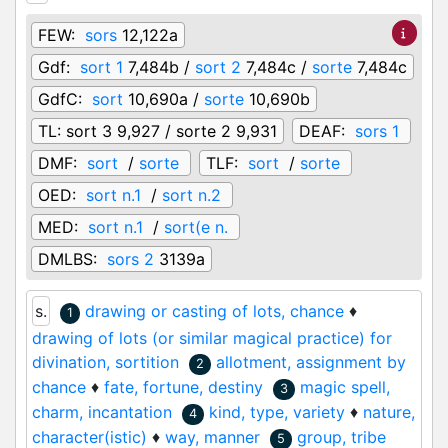
FEW:
sors
12,122a
Gdf:
sort 1
7,484b /
sort 2
7,484c /
sorte
7,484c
GdfC:
sort
10,690a /
sorte
10,690b
TL:
sort 3 9,927 / sorte 2 9,931
DEAF:
sors 1
DMF:
sort
/
sorte
TLF:
sort
/
sorte
OED:
sort n.1
/
sort n.2
MED:
sort n.1
/
sort(e n.
DMLBS:
sors 2
3139a
s.
drawing or casting of lots, chance
♦
1
drawing of lots (or similar magical practice) for
divination, sortition
allotment, assignment by
2
chance
♦
fate, fortune, destiny
magic spell,
3
charm, incantation
kind, type, variety
♦
nature,
4
character(istic)
♦
way, manner
group, tribe
5