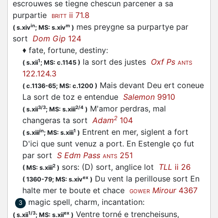
escrouwes se tiegne chescun parcener a sa
purpartie
ii 71.8
BRITT
mes preygne sa purpartye par
in
m
(
s.xiv
;
MS: s.xiv
)
sort
Dom Gip
124
♦
fate, fortune, destiny
:
la sort des justes
Oxf Ps
1
(
s.xii
;
MS: c.1145
)
ANTS
122.124.3
Mais devant Deu ert coneue
(
c.1136-65;
MS: c.1200
)
La sort de toz e entendue
Salemon
9910
M'amor perdras, mal
3/3
2/4
(
s.xii
;
MS: s.xiii
)
2
changeras ta sort
Adam
104
Entrent en mer, siglent a fort
in
1
(
s.xiii
;
MS: s.xiii
)
D'ici que sunt venuz a port. En Estengle ço fut
par sort
S Edm Pass
251
ANTS
sors: (D) sort, anglice lot
TLL
ii 26
2
(
MS: s.xiii
)
Du vent la perillouse sort En
ex
(
1360-79;
MS: s.xiv
)
halte mer te boute et chace
Mirour
4367
GOWER
magic spell, charm, incantation
:
3
Ventre torné e trencheisuns,
1/3
ex
(
s.xii
;
MS: s.xii
)