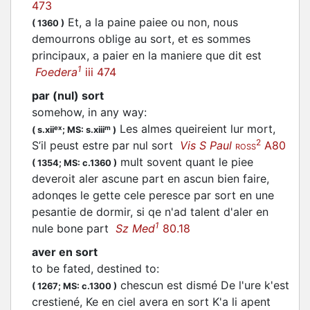
473
Et, a la paine paiee ou non, nous
(
1360
)
demourrons oblige au sort, et es sommes
principaux, a paier en la maniere que dit est
1
Foedera
iii 474
par (nul) sort
somehow, in any way
:
Les almes queireient lur mort,
ex
m
(
s.xii
;
MS: s.xiii
)
2
S’il peust estre par nul sort
Vis S Paul
A80
ROSS
mult sovent quant le piee
(
1354;
MS: c.1360
)
deveroit aler ascune part en ascun bien faire,
adonqes le gette cele peresce par sort en une
pesantie de dormir, si qe n'ad talent d'aler en
1
nule bone part
Sz Med
80.18
aver en sort
to be fated, destined to
:
chescun est dismé De l'ure k'est
(
1267;
MS: c.1300
)
crestiené, Ke en ciel avera en sort K'a li apent