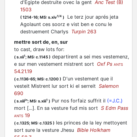
d'Egipte destruite ovec la gent
Anc Test
(B)
1503
Le terz jour aprés
jeta
1/4
(
1214-16;
MS: s.xiv
)
Agolaunt ces soorz e vist ben e conu le
destruement Charlys
Turpin
263
mettre sort de, en, sur
to cast, draw lots for
:
departirent a sei mes vestemenz,
1
(
s.xii
;
MS: c.1145
)
e sur men vestement mistrent sort
Oxf Ps
ANTS
54.21.19
D'un vestement que il
(
c.1136-65;
MS: c.1200
)
vesteit Mistrent lur sort ki el serreit
Salemon
690
Pur nos forfaiz suffrit il
(=J.C.)
in
1
(
s.xiii
;
MS: s.xiii
)
mort [...]. En sa vesture fud mis sort
S Edm Pass
19
ANTS
les princes de la ley mettoyent
(
c.1325;
MS: c.1325
)
sort sure la vesture Jhesu
Bible Holkham