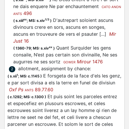
ne dais enquere Ne par enchauntement
CATO ANON
496
ANTS
D'autrepart soloient ascuns
ex
1/3
(
s.xiii
;
MS: s.xiv
)
divinours crere en sors, ascuns en songes,
ascuns en trouveure de vers el psauter [...]
Mir
Just
16
Quant Surquider les gens
ex
(
1360-79;
MS: s.xiv
)
consaile, N’est pas certain son divinaille, Ne ses
augurres ne ses sortz
Mirour
1476
GOWER
allotment, assignment by chance
:
2
E forsgeta de la face d'els les genz,
1
(
s.xii
;
MS: c.1145
)
e par sort divisa a els la terre en funel de divisiun
Oxf Ps
89.77.60
ANTS
Et puis soint les parceles entrez
(
c.1292;
MS: c.1300
)
et especefiez en plusours escrowes, et celes
escrouwes soint liverez a un lay homme qi rien de
lettre ne seet ne del fet, et celi livere a chescun
parcener un escrouwe. Et solom le sort de celes