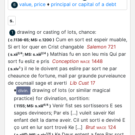
value, price
♦
principal or capital of a debt
6
s.
drawing or casting of lots, chance
:
1
Cum en sort est espeir muable,
(
c.1136-65;
MS: c.1200
)
Si ert lor quer en Crist changable
Salemon
721
Mathias fu en son leu mis Qui par
2/4
2/4
(
s.xii
;
MS: s.xiii
)
sort fu esliz e pris
Conception
1448
WACE
il ne le doivent pas eslire par sort ne par
1
(
s.xiv
)
cheaunce de fortune, mail par graunde purveiaunce
de counsail sage et averti
Lib Cust
17
♦
drawing of lots (or similar magical
divin.
practice) for divination, sortition
:
Venir fist ses sortisseors E ses
4/4
(
1155;
MS: s.xiii
)
sages devineors; Par els [...] vuleit saveir Kel
enfant deit la dame aveir. Cil unt sorti e deviné E
ço unt en lur sort trové Ke [...]
Brut
124
WACE
Ke Deus entent a fere Par sort
m
1/4
(
s.xiii
;
MS: s.xiv
)