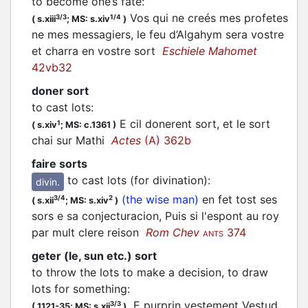
to become one’s fate
:
Vos qui ne creés mes profetes
3/3
1/4
(
s.xiii
;
MS: s.xiv
)
ne mes messagiers, le feu d’Algahym sera vostre
et charra en vostre sort
Eschiele Mahomet
42vb32
doner sort
to cast lots
:
E cil donerent sort, et le sort
1
(
s.xiv
;
MS: c.1361
)
chai sur Mathi
Actes
(A) 362b
faire sorts
to cast lots (for divination)
:
divin.
(the wise man)
en fet tost ses
3/4
2
(
s.xii
;
MS: s.xiv
)
sors e sa conjecturacion, Puis si l'espont au roy
par mult clere reison
Rom Chev
374
ANTS
geter (le, sun etc.) sort
to throw the lots to make a decision, to draw
lots for something
:
E purprin vestement Vestud
3/3
(
1121-35;
MS: s.xii
)