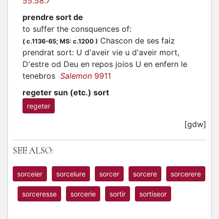
55.58.7
prendre sort de
to suffer the consquences of
:
Chascon de ses faiz
(
c.1136-65;
MS: c.1200
)
prendrat sort: U d'aveir vie u d'aveir mort,
D'estre od Deu en repos joios U en enfern le
tenebros
Salemon
9911
regeter sun (etc.) sort
regeter
[gdw]
SEE ALSO:
sorceier
sorcelure
sorcer
sorcere
sorcerere
sorceresse
sorcerie
sortir
sortiseor