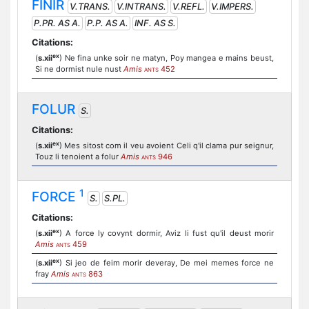
FINIR
V.TRANS.
V.INTRANS.
V.REFL.
V.IMPERS.
P.PR. AS A.
P.P. AS A.
INF. AS S.
Citations:
ex
(
s.xii
) Ne fina unke soir ne matyn, Poy mangea e mains beust,
Si ne dormist nule nust
Amis
452
ANTS
FOLUR
S.
Citations:
ex
(
s.xii
) Mes sitost com il veu avoient Celi q'il clama pur seignur,
Touz li tenoient a folur
Amis
946
ANTS
1
FORCE
S.
S.PL.
Citations:
ex
(
s.xii
) A force ly covynt dormir, Aviz li fust qu'il deust morir
Amis
459
ANTS
ex
(
s.xii
) Si jeo de feim morir deveray, De mei memes force ne
fray
Amis
863
ANTS