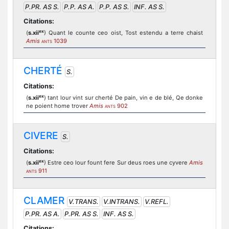
P.PR. AS S.
P.P. AS A.
P.P. AS S.
INF. AS S.
Citations:
ex
(
s.xii
) Quant le counte ceo oist, Tost estendu a terre chaist
Amis
1039
ANTS
CHERTÉ
S.
Citations:
ex
(
s.xii
) tant lour vint sur cherté De pain, vin e de blé, Qe donke
ne poient home trover
Amis
902
ANTS
CIVERE
S.
Citations:
ex
(
s.xii
) Estre ceo lour fount fere Sur deus roes une cyvere
Amis
911
ANTS
CLAMER
V.TRANS.
V.INTRANS.
V.REFL.
P.PR. AS A.
P.PR. AS S.
INF. AS S.
Citations: