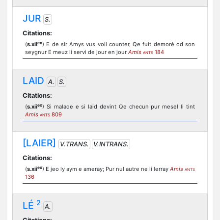
JUR
S.
Citations:
ex
(
s.xii
) E de sir Amys vus voil counter, Qe fuit demoré od son
seygnur E meuz li servi de jour en jour
Amis
184
ANTS
LAID
A.
S.
Citations:
ex
(
s.xii
) Si malade e si laid devint Qe checun pur mesel li tint
Amis
809
ANTS
[LAIER]
V.TRANS.
V.INTRANS.
Citations:
ex
(
s.xii
) E jeo ly aym e ameray; Pur nul autre ne li lerray
Amis
ANTS
136
2
LÉ
A.