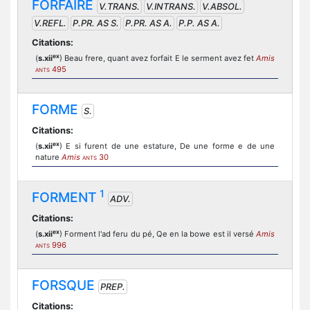
FORFAIRE
V.TRANS.
V.INTRANS.
V.ABSOL.
V.REFL.
P.PR. AS S.
P.PR. AS A.
P.P. AS A.
Citations:
ex
(
s.xii
) Beau frere, quant avez forfait E le serment avez fet
Amis
495
ANTS
FORME
S.
Citations:
ex
(
s.xii
) E si furent de une estature, De une forme e de une
nature
Amis
30
ANTS
1
FORMENT
ADV.
Citations:
ex
(
s.xii
) Forment l'ad feru du pé, Qe en la bowe est il versé
Amis
996
ANTS
FORSQUE
PREP.
Citations: