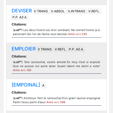
DEVISER
V.TRANS.
V.ABSOL.
V.INTRANS.
V.REFL.
P.P. AS A.
Citations:
ex
(
s.xii
) Les deuz furent issi d’un senblant, Ne crerreit home ja si
parcevant Qe l’un de l’autre sout deviser
Amis
535
ANTS
EMPLOIER
V.TRANS.
V.REFL.
P.P. AS A.
Citations:
ex
(
s.xii
) ‘Sire seneschal, vostre amisté En moy n’est si enploié
Que ne puisse nul autre amer Quant talent me doint e voler’
Amis
130
ANTS
[EMPOINAL]
A.
Citations:
ex
(
s.xii
) Amillioun fiert le seneschal D’un grant launce enpoignal
Parmi l'escu peint d'asur
Amis
596
ANTS