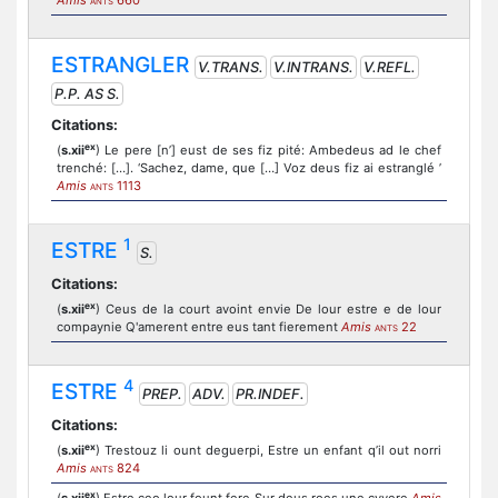
Amis
660
ANTS
ESTRANGLER
V.TRANS.
V.INTRANS.
V.REFL.
P.P. AS S.
Citations:
ex
(
s.xii
) Le pere [n’] eust de ses fiz pité: Ambedeus ad le chef
trenché: […]. ‘Sachez, dame, que […] Voz deus fiz ai estranglé ’
Amis
1113
ANTS
1
ESTRE
S.
Citations:
ex
(
s.xii
) Ceus de la court avoint envie De lour estre e de lour
compaynie Q'amerent entre eus tant fierement
Amis
22
ANTS
4
ESTRE
PREP.
ADV.
PR.INDEF.
Citations:
ex
(
s.xii
) Trestouz li ount deguerpi, Estre un enfant q’il out norri
Amis
824
ANTS
ex