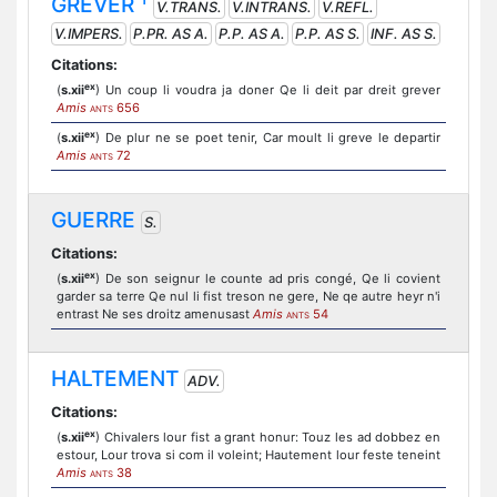
GREVER
V.TRANS.
V.INTRANS.
V.REFL.
V.IMPERS.
P.PR. AS A.
P.P. AS A.
P.P. AS S.
INF. AS S.
Citations:
ex
(
s.xii
) Un coup li voudra ja doner Qe li deit par dreit grever
Amis
656
ANTS
ex
(
s.xii
) De plur ne se poet tenir, Car moult li greve le departir
Amis
72
ANTS
GUERRE
S.
Citations:
ex
(
s.xii
) De son seignur le counte ad pris congé, Qe li covient
garder sa terre Qe nul li fist treson ne gere, Ne qe autre heyr n'i
entrast Ne ses droitz amenusast
Amis
54
ANTS
HALTEMENT
ADV.
Citations:
ex
(
s.xii
) Chivalers lour fist a grant honur: Touz les ad dobbez en
estour, Lour trova si com il voleint; Hautement lour feste teneint
Amis
38
ANTS