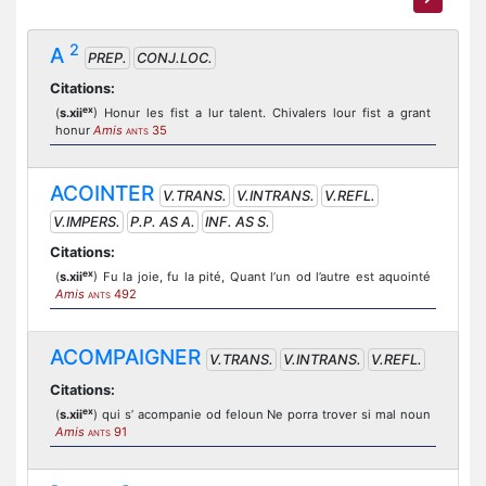
2
A
PREP.
CONJ.LOC.
Citations:
ex
(
s.xii
) Honur les fist a lur talent. Chivalers lour fist a grant
honur
Amis
35
ANTS
ACOINTER
V.TRANS.
V.INTRANS.
V.REFL.
V.IMPERS.
P.P. AS A.
INF. AS S.
Citations:
ex
(
s.xii
) Fu la joie, fu la pité, Quant l’un od l’autre est aquointé
Amis
492
ANTS
ACOMPAIGNER
V.TRANS.
V.INTRANS.
V.REFL.
Citations:
ex
(
s.xii
) qui s’ acompanie od feloun Ne porra trover si mal noun
Amis
91
ANTS