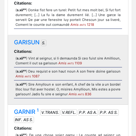
Citations:
ex
(
s.xii
) Donke fist fere un turel: Petit fut mes molt bel, Si fut fort
durement; [...] La fu la dame durement lié. [...] Une garce la
serveit Qe par une fenestre luy porteit Chescun jour sa liveré,
Coment le counte out comaundé
Amis
1218
ANTS
GARISUN
S.
Citations:
ex
(
s.xii
) Vint al seignur, si li demaunda Si ceo fuist sire Amillioun,
Coment il out sa garisoun
Amis
1109
ANTS
ex
(
s.xii
) Deu requist e son haut noun A son frere doine garisoun
Amis
1087
ANTS
ex
(
s.xii
) Sire Amylloun e son enfant, A chef de la vile a un bordel
Illoc lour fist aver hostel. O, misires Amyllioun, Mis estes a povre
garisoun! Jadis fu sire e seignur
Amis
836
ANTS
1
GARNIR
V.TRANS.
V.REFL.
P.P. AS A.
P.P. AS S.
INF. AS S.
Citations:
ex
(
s.xii
) De une chose soiez garny : Le counte ad seignz un