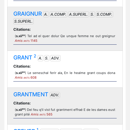
GRAIGNUR
A.
A.COMP.
A.SUPERL.
S.
S.COMP.
S.SUPERL.
Citations:
ex
(
s.xii
) Tel ad el quer dolur Qe unque femme ne out greignur
Amis
1145
ANTS
2
GRANT
A.
S.
ADV.
Citations:
ex
(
s.xii
) Le seneschal ferir ala, En le healme grant coups dona
Amis
608
ANTS
GRANTMENT
ADV.
Citations:
ex
(
s.xii
) Del feu q'il vist fut grantment effraé E de les dames eust
grant pité
Amis
565
ANTS
1