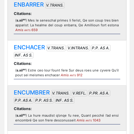
ENBARRER
V.TRANS.
Citations:
ex
(
s.xii
) Mes le seneschal primes li ferist, Qe son coup tres bien
apparist: La healme del coup enbarra, Qe Amillioun fort estona
Amis
659
ANTS
ENCHACER
V.TRANS.
V.INTRANS.
P.P. AS A.
INF. AS S.
Citations:
ex
(
s.xii
) Estre ceo lour fount fere Sur deus roes une cyvere Qu’il
pout sei meismes enchacer
Amis
912
ANTS
ENCUMBRER
V.TRANS.
V.REFL.
P.PR. AS A.
P.P. AS A.
P.P. AS S.
INF. AS S.
Citations:
ex
(
s.xii
) La hure maudist q’onqe fu nee, Quant pecché l’ad ensi
encombré Qe son frere desconusseit
Amis
1043
ANTS