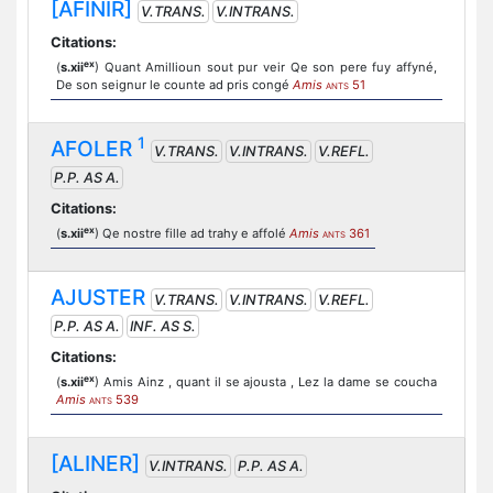
[AFINIR]
V.TRANS.
V.INTRANS.
Citations:
ex
(
s.xii
) Quant Amillioun sout pur veir Qe son pere fuy affyné,
De son seignur le counte ad pris congé
Amis
51
ANTS
1
AFOLER
V.TRANS.
V.INTRANS.
V.REFL.
P.P. AS A.
Citations:
ex
(
s.xii
) Qe nostre fille ad trahy e affolé
Amis
361
ANTS
AJUSTER
V.TRANS.
V.INTRANS.
V.REFL.
P.P. AS A.
INF. AS S.
Citations:
ex
(
s.xii
) Amis Ainz , quant il se ajousta , Lez la dame se coucha
Amis
539
ANTS
[ALINER]
V.INTRANS.
P.P. AS A.