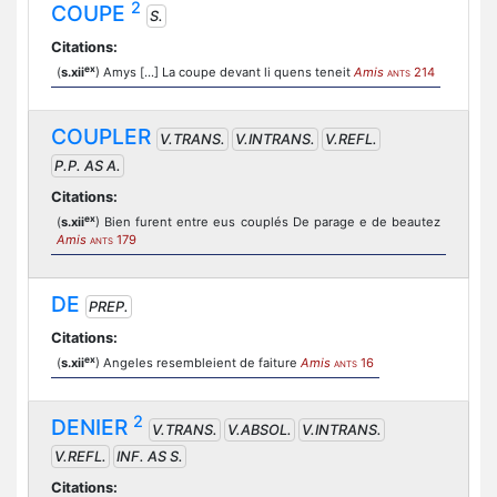
2
COUPE
S.
Citations:
ex
(
s.xii
) Amys [...] La coupe devant li quens teneit
Amis
214
ANTS
COUPLER
V.TRANS.
V.INTRANS.
V.REFL.
P.P. AS A.
Citations:
ex
(
s.xii
) Bien furent entre eus couplés De parage e de beautez
Amis
179
ANTS
DE
PREP.
Citations:
ex
(
s.xii
) Angeles resembleient de faiture
Amis
16
ANTS
2
DENIER
V.TRANS.
V.ABSOL.
V.INTRANS.
V.REFL.
INF. AS S.
Citations: