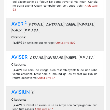
qui s’acompanie od feloun Ne porra trover si mal noun; Car piz
ne porra avenir Quant compaignoun velt autre trahir
Amis
ANTS
93
2
AVER
V.TRANS.
V.INTRANS.
V.REFL.
V.IMPERS.
V.AUX.
P.P. AS A.
Citations:
ex
(
s.xii
) En Amis ne out ke regeir
Amis
1102
ANTS
AVISER
V.TRANS.
V.INTRANS.
V.REFL.
P.P. AS A.
Citations:
ex
(
s.xii
) De cors, de visage bien resembleyent: Si de une robe
vestu estoient, N'est hom el mound qe les avisast Qe l'un de
l'autre desceverast
Amis
27
ANTS
AVISIUN
S.
Citations:
ex
(
s.xii
) Si s’avint en avisioun Ke sir Amys son compaignoun D’un
leon fust assailli
Amis
467
ANTS