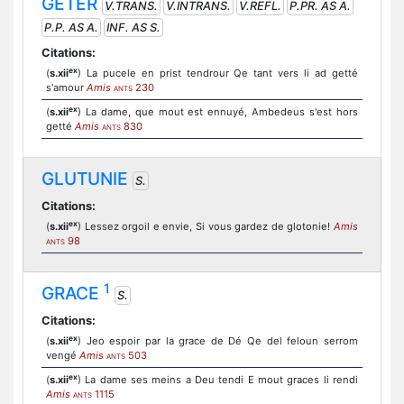
GETER
V.TRANS.
V.INTRANS.
V.REFL.
P.PR. AS A.
P.P. AS A.
INF. AS S.
Citations:
ex
(
s.xii
) La pucele en prist tendrour Qe tant vers li ad getté
s'amour
Amis
230
ANTS
ex
(
s.xii
) La dame, que mout est ennuyé, Ambedeus s'est hors
getté
Amis
830
ANTS
GLUTUNIE
S.
Citations:
ex
(
s.xii
) Lessez orgoil e envie, Si vous gardez de glotonie!
Amis
98
ANTS
1
GRACE
S.
Citations:
ex
(
s.xii
) Jeo espoir par la grace de Dé Qe del feloun serrom
vengé
Amis
503
ANTS
ex
(
s.xii
) La dame ses meins a Deu tendi E mout graces li rendi
Amis
1115
ANTS