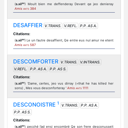
ex
(
s.xii
) Moult bien me deffenderay Devant qe jeo denieray
Amis
384
ANTS
DESAFFIER
V.TRANS.
V.REFL.
P.P. AS A.
Citations:
ex
(
s.xii
) Le un l’autre desaffient, Qe entre eus nul amur ne etent
Amis
587
ANTS
DESCOMFORTER
V.TRANS.
V.INTRANS.
V.REFL.
P.P. AS A.
P.P. AS S.
Citations:
ex
(
s.xii
) 'Dame, certes, jeo vus dirray (=that he has killed her
sons) , Mes vous desconforteray '
Amis
1111
ANTS
1
DESCONOISTRE
V.TRANS.
P.P. AS A.
P.P. AS S.
Citations:
ex
(
s.xii
) pecché l’ad ensi encombré Qe son frere desconusseit