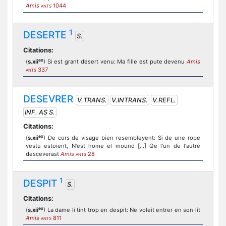
Amis
1044
ANTS
1
DESERTE
S.
Citations:
ex
(
s.xii
) Si est grant desert venu: Ma fille est pute devenu
Amis
337
ANTS
DESEVRER
V.TRANS.
V.INTRANS.
V.REFL.
INF. AS S.
Citations:
ex
(
s.xii
) De cors de visage bien resembleyent: Si de une robe
vestu estoient, N'est home el mound [...] Qe l'un de l'autre
desceverast
Amis
28
ANTS
1
DESPIT
S.
Citations:
ex
(
s.xii
) La dame li tint trop en despit: Ne voleit entrer en son lit
Amis
811
ANTS