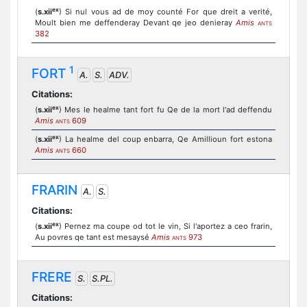
ex
(
s.xii
) Si nul vous ad de moy counté For que dreit a verité,
Moult bien me deffenderay Devant qe jeo denieray
Amis
ANTS
382
1
FORT
A.
S.
ADV.
Citations:
ex
(
s.xii
) Mes le healme tant fort fu Qe de la mort l'ad deffendu
Amis
609
ANTS
ex
(
s.xii
) La healme del coup enbarra, Qe Amillioun fort estona
Amis
660
ANTS
FRARIN
A.
S.
Citations:
ex
(
s.xii
) Pernez ma coupe od tot le vin, Si l'aportez a ceo frarin,
Au povres qe tant est mesaysé
Amis
973
ANTS
FRERE
S.
S.PL.
Citations: