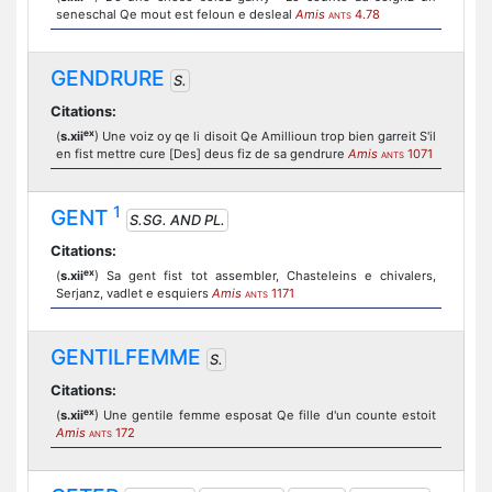
seneschal Qe mout est feloun e desleal
Amis
4.78
ANTS
GENDRURE
S.
Citations:
ex
(
s.xii
) Une voiz oy qe li disoit Qe Amillioun trop bien garreit S'il
en fist mettre cure [Des] deus fiz de sa gendrure
Amis
1071
ANTS
1
GENT
S.SG. AND PL.
Citations:
ex
(
s.xii
) Sa gent fist tot assembler, Chasteleins e chivalers,
Serjanz, vadlet e esquiers
Amis
1171
ANTS
GENTILFEMME
S.
Citations:
ex
(
s.xii
) Une gentile femme esposat Qe fille d'un counte estoit
Amis
172
ANTS