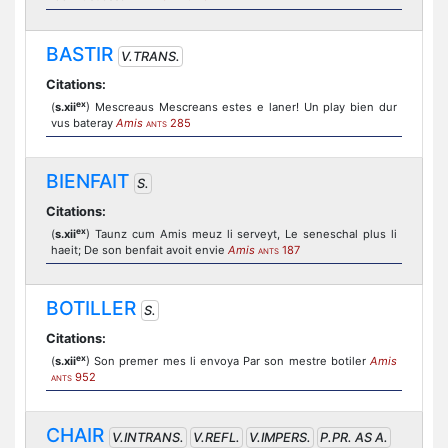
BASTIR
V.TRANS.
Citations:
ex
(
s.xii
) Mescreaus Mescreans estes e laner! Un play bien dur
vus bateray
Amis
285
ANTS
BIENFAIT
S.
Citations:
ex
(
s.xii
) Taunz cum Amis meuz li serveyt, Le seneschal plus li
haeit; De son benfait avoit envie
Amis
187
ANTS
BOTILLER
S.
Citations:
ex
(
s.xii
) Son premer mes li envoya Par son mestre botiler
Amis
952
ANTS
CHAIR
V.INTRANS.
V.REFL.
V.IMPERS.
P.PR. AS A.