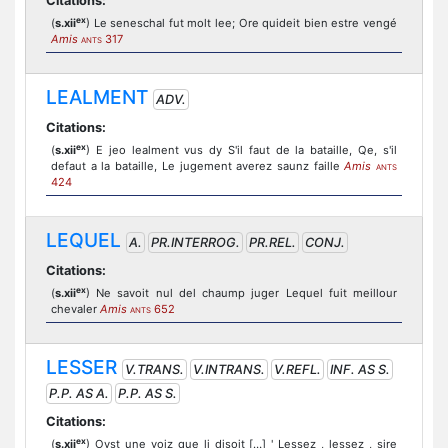
Citations:
ex
(
s.xii
) Le seneschal fut molt lee; Ore quideit bien estre vengé
Amis
317
ANTS
LEALMENT
ADV.
Citations:
ex
(
s.xii
) E jeo lealment vus dy S'il faut de la bataille, Qe, s'il
defaut a la bataille, Le jugement averez saunz faille
Amis
ANTS
424
LEQUEL
A.
PR.INTERROG.
PR.REL.
CONJ.
Citations:
ex
(
s.xii
) Ne savoit nul del chaump juger Lequel fuit meillour
chevaler
Amis
652
ANTS
LESSER
V.TRANS.
V.INTRANS.
V.REFL.
INF. AS S.
P.P. AS A.
P.P. AS S.
Citations:
ex
(
s.xii
) Oyst une voiz que li disoit […] ' Lessez , lessez , sire