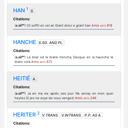
1
HAN
S.
Citations:
ex
(
s.xii
) Cil soffri en cel an Grant dolur e grant han
Amis
818
ANTS
HANCHE
S.SG. AND PL.
Citations:
ex
(
s.xii
) Le braz od le brank trencha; Desque en la haunche le
branc cola
Amis
672
ANTS
HEITIÉ
A.
Citations:
ex
(
s.xii
) Ja en ma vie aprés ceo jour Ne serray en mon quer
heytez Si jeo ne soye de vous vengez!
Amis
246
ANTS
2
HERITER
V.TRANS.
V.INTRANS.
P.P. AS A.
Citations: