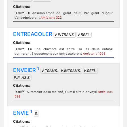
Citations:
ex
(
s.xii
) Il ensembleront od grant délit: Par grant duçour
s'entrebeiserent
Amis
322
ANTS
ENTREACOLER
V.INTRANS.
V.REFL.
Citations:
ex
(
s.xii
) En une chambre est entré Ou les deus enfanz
dormerent E doucement eux entreacolerent
Amis
1093
ANTS
1
ENVEIER
V.TRANS.
V.INTRANS.
V.REFL.
P.P. AS S.
Citations:
ex
(
s.xii
) A. remaint od la meisné, Cum li sire e envoyé
Amis
ANTS
528
1
ENVIE
S.
Citations:
ex