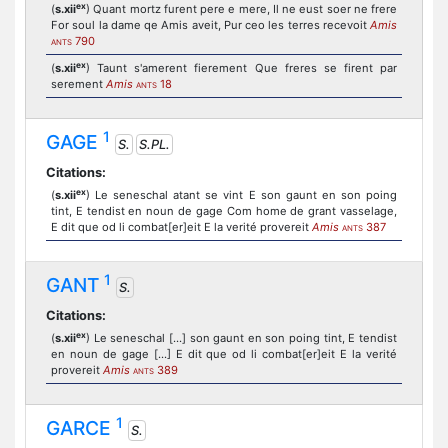
ex
(
s.xii
) Quant mortz furent pere e mere, Il ne eust soer ne frere
For soul la dame qe Amis aveit, Pur ceo les terres recevoit
Amis
790
ANTS
ex
(
s.xii
) Taunt s'amerent fierement Que freres se firent par
serement
Amis
18
ANTS
1
GAGE
S.
S.PL.
Citations:
ex
(
s.xii
) Le seneschal atant se vint E son gaunt en son poing
tint, E tendist en noun de gage Com home de grant vasselage,
E dit que od li combat[er]eit E la verité provereit
Amis
387
ANTS
1
GANT
S.
Citations:
ex
(
s.xii
) Le seneschal [...] son gaunt en son poing tint, E tendist
en noun de gage [...] E dit que od li combat[er]eit E la verité
provereit
Amis
389
ANTS
1
GARCE
S.