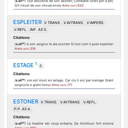
(
s.xii
) Tost descendi de son destrer; Combatre voleit per a per,
Q’il n’eust de son cheval envie
Amis
633
ANTS
ESPLEITER
V.TRANS.
V.INTRANS.
V.IMPERS.
V.REFL.
INF. AS S.
Citations:
ex
(
s.xii
) A son seignur le ala counter Si tost com il poet espleiter
Amis
316
ANTS
1
ESTAGE
S.
Citations:
ex
(
s.xii
) ore est mout en astage, Car cru li est par mariage Grant
seignurie e grant honur
Amis
771
ANTS
ESTONER
V.TRANS.
V.INTRANS.
V.REFL.
P.P. AS A.
Citations:
ex
(
s.xii
) La healme del coup enbarra, Qe Amillioun fort estona