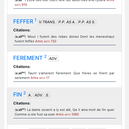
(
s.xii
) Estre ceo lour fount fere Sur deus roes une cyvere
Amis
910
ANTS
1
FEFFER
V.TRANS.
P.P. AS A.
P.P. AS S.
Citations:
ex
(
s.xii
) Mout i furent des robes donez Dont les menestrauz
furent feffez
Amis
732
ANTS
2
FEREMENT
ADV.
Citations:
ex
(
s.xii
) Taunt s'amerent fierement Que freres se firent par
serement
Amis
17
ANTS
2
FIN
A.
ADV.
S.
Citations:
ex
(
s.xii
) La dame sovent a ly est alé, Qe li ama molt de fin quer
Comme si ele fust sa soer
Amis
1060
ANTS