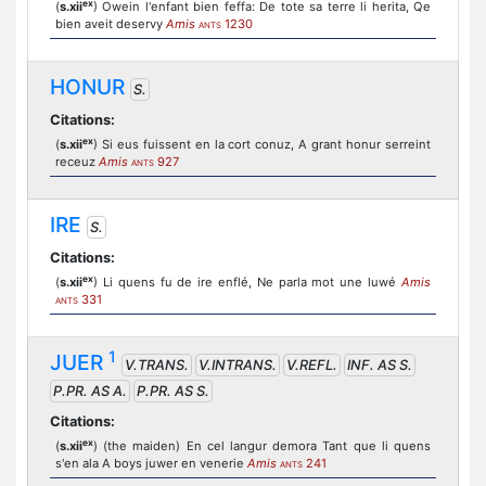
ex
(
s.xii
) Owein l'enfant bien feffa: De tote sa terre li herita, Qe
bien aveit deservy
Amis
1230
ANTS
HONUR
S.
Citations:
ex
(
s.xii
) Si eus fuissent en la cort conuz, A grant honur serreint
receuz
Amis
927
ANTS
IRE
S.
Citations:
ex
(
s.xii
) Li quens fu de ire enflé, Ne parla mot une luwé
Amis
331
ANTS
1
JUER
V.TRANS.
V.INTRANS.
V.REFL.
INF. AS S.
P.PR. AS A.
P.PR. AS S.
Citations:
ex
(
s.xii
) (the maiden) En cel langur demora Tant que li quens
s'en ala A boys juwer en venerie
Amis
241
ANTS