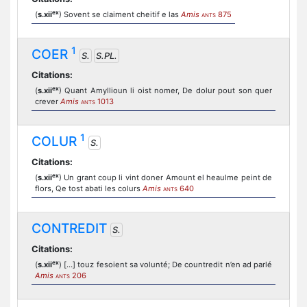
ex
(
s.xii
) Sovent se claiment cheitif e las
Amis
875
ANTS
1
COER
S.
S.PL.
Citations:
ex
(
s.xii
) Quant Amyllioun li oist nomer, De dolur pout son quer
crever
Amis
1013
ANTS
1
COLUR
S.
Citations:
ex
(
s.xii
) Un grant coup li vint doner Amount el heaulme peint de
flors, Qe tost abati les colurs
Amis
640
ANTS
CONTREDIT
S.
Citations:
ex
(
s.xii
) […] touz fesoient sa volunté; De countredit n’en ad parlé
Amis
206
ANTS