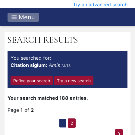
Try an advanced search
Menu
SEARCH RESULTS
You searched for:
Citation siglum:
Amis
ANTS
Refine your search
Try a new search
Your search matched 188 entries.
Page
1
of
2
1
2