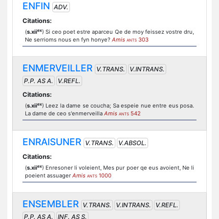
ENFIN
ADV.
Citations:
ex
(
s.xii
) Si ceo poet estre aparceu Qe de moy feissez vostre dru,
Ne serrioms nous en fyn honye?
Amis
303
ANTS
ENMERVEILLER
V.TRANS.
V.INTRANS.
P.P. AS A.
V.REFL.
Citations:
ex
(
s.xii
) Leez la dame se coucha; Sa espeie nue entre eus posa.
La dame de ceo s'enmerveilla
Amis
542
ANTS
ENRAISUNER
V.TRANS.
V.ABSOL.
Citations:
ex
(
s.xii
) Enresoner li voleient, Mes pur poer qe eus avoient, Ne li
poeient assuager
Amis
1000
ANTS
ENSEMBLER
V.TRANS.
V.INTRANS.
V.REFL.
P.P. AS A.
INF. AS S.