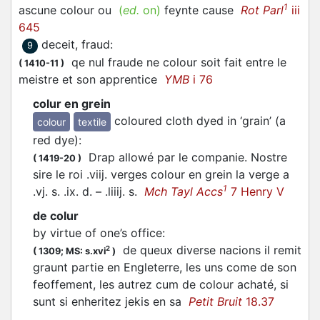
1
ascune colour ou
(
ed.
on)
feynte cause
Rot Parl
iii
645
deceit, fraud
:
9
qe nul fraude ne colour soit fait entre le
(
1410-11
)
meistre et son apprentice
YMB
i 76
colur en grein
coloured cloth dyed in ‘grain’ (a
colour
textile
red dye)
:
Drap allowé par le companie. Nostre
(
1419-20
)
sire le roi .viij. verges colour en grein la verge a
1
.vj. s. .ix. d. – .liiij. s.
Mch Tayl Accs
7 Henry V
de colur
by virtue of one’s office
:
de queux diverse nacions il remit
2
(
1309;
MS: s.xvi
)
graunt partie en Engleterre, les uns come de son
feoffement, les autrez cum de colour achaté, si
sunt si enheritez jekis en sa
Petit Bruit
18.37