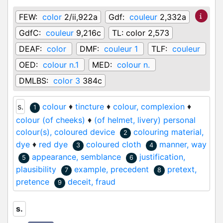
FEW:
color
2/ii,922a
Gdf:
couleur
2,332a
GdfC:
couleur
9,216c
TL:
color 2,573
DEAF:
color
DMF:
couleur 1
TLF:
couleur
OED:
colour n.1
MED:
colour n.
DMLBS:
color 3
384c
s.
colour
♦
tincture
♦
colour, complexion
♦
1
colour (of cheeks)
♦
(of helmet, livery) personal
colour(s), coloured device
colouring material,
2
dye
♦
red dye
coloured cloth
manner, way
3
4
appearance, semblance
justification,
5
6
plausibility
example, precedent
pretext,
7
8
pretence
deceit, fraud
9
s.