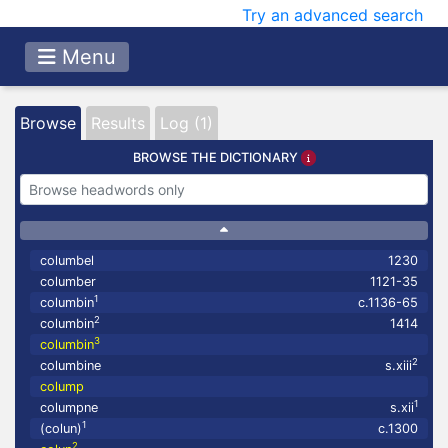
Try an advanced search
Menu
Browse
Results
Log (1)
BROWSE THE DICTIONARY
columbel
1230
columber
1121-35
1
columbin
c.1136-65
2
columbin
1414
3
columbin
2
columbine
s.xiii
colump
1
columpne
s.xii
1
(colun)
c.1300
2