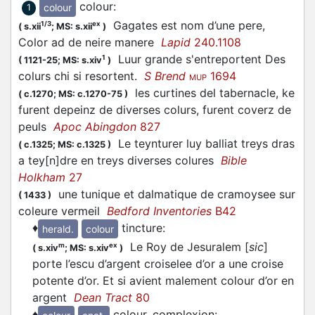
colour
:
colour
1
Gagates est nom d’une pere,
1/3
ex
(
s.xii
;
MS: s.xii
)
Color ad de neire manere
Lapid
240.1108
Luur grande s'entreportent Des
1
(
1121-25;
MS: s.xiv
)
colurs chi si resortent.
S Brend
1694
MUP
les curtines del tabernacle, ke
(
c.1270;
MS: c.1270-75
)
furent depeinz de diverses colurs, furent coverz de
peuls
Apoc Abingdon
827
Le teynturer luy balliat treys dras
(
c.1325;
MS: c.1325
)
a tey[n]dre en treys diverses colures
Bible
Holkham
27
une tunique et dalmatique de cramoysee sur
(
1433
)
coleure vermeil
Bedford Inventories
B42
♦
tincture
:
herald.
colour
Le Roy de Jesuralem [
sic
]
m
ex
(
s.xiv
;
MS: s.xiv
)
porte l’escu d’argent croiselee d’or a une croise
potente d’or. Et si avient malement colour d’or en
argent
Dean Tract
80
♦
colour, complexion
: