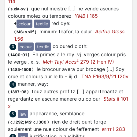
114
que nul meistre […] ne vende ascunes
(
s.xiv-xv
)
colours molez ou temperez
YMB
i 165
♦
red dye
:
colour
textile
minium: teafor, la culur
Aelfric Gloss
2
(
MS: s.xii
)
1.56
coloured cloth
:
colour
textile
3
En primes a le roy .vj. verges colour pris
(
1400-01
)
2
le verge .ix. s.
Mch Tayl Accs
279 (2 Hen IV)
le brocour avera pur brocage […] Soy
(
1485-1509
)
crue et colours pur le lb – iij d.
TNA E163/9/21 f20v
manner, way
:
4
touz autres profitz […] appartenantz et
(
1397-98
)
regardantz en ascune manere ou colour
Stats
ii 101
x
appearance, semblance
:
law
5
rien de dreit ount forqe
(
c.1292;
MS: c.1300
)
soulement une nue colour de feffement
i 283
BRITT
justification, plausibility
:
law
6