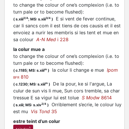
to change the colour of one’s complexion (i.e. to
turn pale or to become flushed)
:
E si vent de fever continue,
2/4
3/4
(
s.xiii
;
MS: s.xiii
)
car li sancs com il est tiens de ces causis et il est
envoiez a nurir les membris si les tent et
mue
en
sa colour
A-N Med
i 228
la colur mue a
to change the colour of one’s complexion (i.e. to
turn pale or to become flushed)
:
la colur li change e
mue
Ipom
m
(
c.1185;
MS: s.xiii
)
810
BFR
De la pour, ke si l'argue, La
m
(
c.1230;
MS: s.xiii
)
culur de sun vis li
mue
, Sun cors tremble, sa char
tressue E sa vigur lui est tolue
S Modw
8614
Orriblement s’ecrie, le colour luy
2/4
(
s.xiii;
MS: s.xiv
)
est
mu
Vis Tond
35
estre teint d’un colur
1