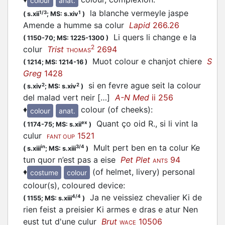
colour
anat.
la blanche vermeyle jaspe
1/3
1
(
s.xii
;
MS: s.xiv
)
Amende a humme sa colur
Lapid
266.26
Li quers li change e la
(
1150-70;
MS: 1225-1300
)
2
colur
Trist
2694
THOMAS
Muot colour e chanjot chiere
S
(
1214;
MS: 1214-16
)
Greg
1428
si en fevre ague seit la colour
2
2
(
s.xiv
;
MS: s.xiv
)
del malad vert neir […]
A-N Med
ii 256
♦
colour (of cheeks)
:
colour
anat.
Quant ço oid R., si li vint la
ex
(
1174-75;
MS: s.xii
)
culur
1521
FANT OUP
Mult pert ben en ta colur Ke
in
3/4
(
s.xiii
;
MS: s.xiii
)
tun quor n’est pas a eise
Pet Plet
94
ANTS
♦
(of helmet, livery) personal
costume
colour
colour(s), coloured device
:
Ja ne veissiez chevalier Ki de
4/4
(
1155;
MS: s.xiii
)
rien feist a preisier Ki armes e dras e atur Nen
eust tut d'une culur
Brut
10506
WACE