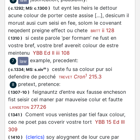
tut eynt les heirs le dettour
(
c.1292;
MS: c.1300
)
acune colour de porter ceste assise […], desicum il
morust ausi cum seisi en fee, solom le covenant
neqedent preigne effect ou chete
ii 128
BRITT
si ceste parole ‘per formam’ ne fust en
(
1310
)
vostre bref, vostre bref avereit colour de estre
meintenu
YBB Ed II iii 108
example, precedent
:
law
7
ceste fu sa colour pur soi
m
(
c.1334;
MS: s.xiv
)
1
defendre de pecché
Cron
215.3
TREVET
pretext, pretence
:
8
feignauntz d’entre eux fausse encheson
(
1307-10
)
fist seisir cel maner par mauveise colur et fautte
277.26
LANGETON
Coment vous venistes par tiel faux colour,
(
1341
)
ceo ne poet pas coverir vostre tort
YBB 15 Ed III
309
(clerics)
soy aloygnent de lour cure par
(
1410
)