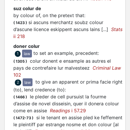
suz colur de
by colour of, on the pretext that
:
si ascuns merchantz soubz colour
(
1423
)
d’ascune licence eskippent ascuns lains [...]
Stats
ii 218
doner colur
to set an example, precedent
:
law
1
colur donent e ensample as autres el
(
1305
)
pays de contrefaire lur malvesteez
Criminal Law
102
to give an apparent or prima facie right
law
2
(to), lend credence (to)
:
le pleder de cell pursuist la fourme
(
1466
)
d’assise de novel disseisin, quer il donera colour
come en assise
Readings
i 57.29
si le tenant en assise pled ke feffement
(
1472-73
)
le pleintiff par estrange nosme et don colour [al