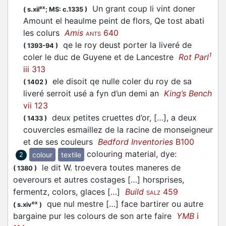
Un grant coup li vint doner
ex
(
s.xii
;
MS: c.1335
)
Amount el heaulme peint de flors, Qe tost abati
les colurs
Amis
640
ANTS
qe le roy deust porter la liveré de
(
1393-94
)
1
coler le duc de Guyene et de Lancestre
Rot Parl
iii 313
ele disoit qe nulle coler du roy de sa
(
1402
)
liveré serroit usé a fyn d’un demi an
King’s Bench
vii 123
deux petites cruettes d’or, […], a deux
(
1433
)
couvercles esmaillez de la racine de monseigneur
et de ses couleurs
Bedford Inventories
B100
colouring material, dye
:
colour
textile
2
le dit W. troevera toutes maneres de
(
1380
)
oeverours et autres costages […] horsprises,
fermentz, colors, glaces […]
Build
459
SALZ
que nul mestre […] face bartirer ou autre
ex
(
s.xiv
)
bargaine pur les colours de son arte faire
YMB
i