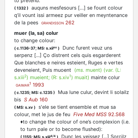
to pretend
:
auquns mesfesours […] se fount colour
(
1332
)
q’il vount issi armeez pur veiller en meyntenance
de la pees
262
GRANDISSON
muer (la, sa) colur
to change colour
:
Dunc furent veuz uns
ex
(
c.1136-37;
MS: s.xii
)
serpenz [...] Ço distrent cels quis esgarderent
Que blanches e neires esteient, Ruges e vertes
deveneient, Puis muoent
(
ms.
muent)
(
var.
(L:
2
1
s.xiii
)
mueient
; (R:
s.xiv
)
muait
)
mainte colur
1
1993
GAIMAR
Mua
lune culur, devint li solailz
(
c.1235;
MS: c.1235
)
bis
S Aub
160
s'ele se tient ensemble et
mue
sa
(
MS: s.xv
)
colour, met le jus de feu
Five Med MSS
92.S68
♦
to change the colour of one’s complexion (i.e.
to turn pale or to become flushed)
:
Dunc les veissez [...] Sorcilz
4/4
(
1155;
MS: s.xiii
)