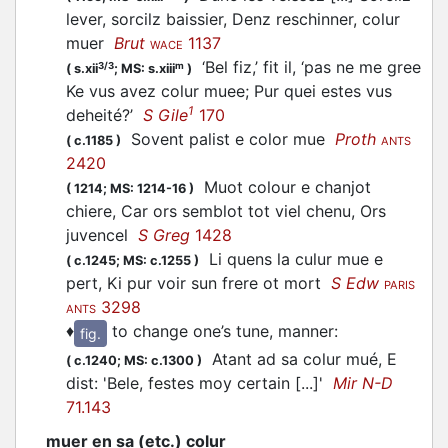
lever, sorcilz baissier, Denz reschinner, colur
muer
Brut
1137
WACE
‘Bel fiz,’ fit il, ‘pas ne me gree
3/3
m
(
s.xii
;
MS: s.xiii
)
Ke vus avez colur
muee
; Pur quei estes vus
1
deheité?’
S Gile
170
Sovent palist e color
mue
Proth
(
c.1185
)
ANTS
2420
Muot
colour e chanjot
(
1214;
MS: 1214-16
)
chiere, Car ors semblot tot viel chenu, Ors
juvencel
S Greg
1428
Li quens la culur
mue
e
(
c.1245;
MS: c.1255
)
pert, Ki pur voir sun frere ot mort
S Edw
PARIS
3298
ANTS
♦
to change one’s tune, manner
:
fig.
Atant ad sa colur
mué
, E
(
c.1240;
MS: c.1300
)
dist: 'Bele, festes moy certain [...]'
Mir N-D
71.143
muer en sa (etc.) colur