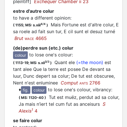
pleintiff]
Exchequer Chamber
ii 23
estre d'autre colur
to have a different opinion
:
Mais Fortune est d'altre colur, E
4/4
(
1155;
MS: s.xiii
)
sa roele ad fait sun tur, E cil sunt el desuz turné
Brut
4665
WACE
(de)perdre sun (etc.) colur
to lose one's colour
:
colour
Quant ele
(=the moon)
est
3/3
(
1113-19;
MS: s.xii
)
tant alee Que la terre est posee De devant sa
luur, Dunc depert sa colur; De tut est obscuree,
Nent n'est enluminee
Comput
2766
ANTS
♦
to lose one's colour, vibrancy
:
fig.
colour
Tut est muëz, perdut ad sa colur,
(
MS: 1120-40
)
Ja mais n’iert tel cum fut as anceisurs
S
1
Alexis
4
se faire colur