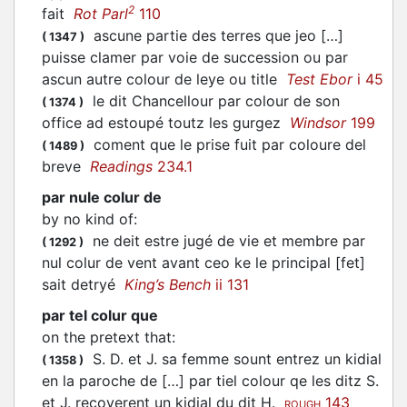
2
fait
Rot Parl
110
ascune partie des terres que jeo […]
(
1347
)
puisse clamer par voie de succession ou par
ascun autre colour de leye ou title
Test Ebor
i 45
le dit Chancellour par colour de son
(
1374
)
office ad estoupé toutz les gurgez
Windsor
199
coment que le prise fuit par coloure del
(
1489
)
breve
Readings
234.1
par nule colur de
by no kind of
:
ne deit estre jugé de vie et membre par
(
1292
)
nul colur de vent avant ceo ke le principal [fet]
sait detryé
King’s Bench
ii 131
par tel colur que
on the pretext that
:
S. D. et J. sa femme sount entrez un kidial
(
1358
)
en la paroche de […] par tiel colour qe les ditz S.
et J. recoverent un kidial du dit H.
143
ROUGH