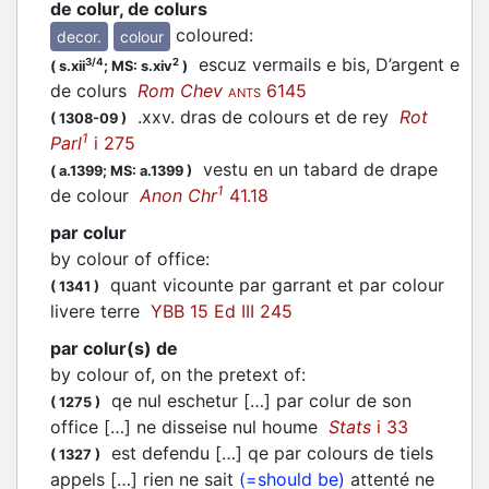
de colur, de colurs
coloured
:
decor.
colour
escuz vermails e bis, D’argent e
3/4
2
(
s.xii
;
MS: s.xiv
)
de colurs
Rom Chev
6145
ANTS
.xxv. dras de colours et de rey
Rot
(
1308-09
)
1
Parl
i 275
vestu en un tabard de drape
(
a.1399;
MS: a.1399
)
1
de colour
Anon Chr
41.18
par colur
by colour of office
:
quant vicounte par garrant et par colour
(
1341
)
livere terre
YBB 15 Ed III 245
par colur(s) de
by colour of, on the pretext of
:
qe nul eschetur […] par colur de son
(
1275
)
office […] ne disseise nul houme
Stats
i 33
est defendu […] qe par colours de tiels
(
1327
)
appels […] rien ne sait
(=should be)
attenté ne