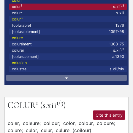
colun
1
1/3
colur
s.xii
2
colur
s.xiii
3
colur
[colurable]
1376
[colurablement]
1397-98
colure
colurément
1363-75
1/3
colurer
s.xii
[colurusement]
a.1390
colusion
colustre
s.xiii/xiv
1
1/3
COLUR
(s.xii
)
Cite this entry
coler,
coleure;
collour;
color,
colour,
coloure;
colure;
culor,
culur,
culure
(
coilour
)