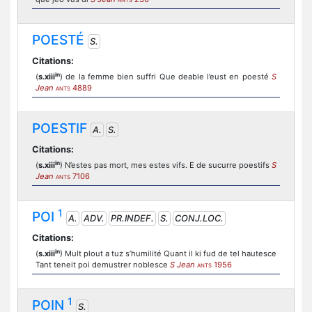
ANTS
POESTÉ
S.
Citations:
in
(
s.xiii
) de la femme bien suffri Que deable l’eust en poesté
S
Jean
4889
ANTS
POESTIF
A.
S.
Citations:
in
(
s.xiii
) N’estes pas mort, mes estes vifs. E de sucurre poestifs
S
Jean
7106
ANTS
1
POI
A.
ADV.
PR.INDEF.
S.
CONJ.LOC.
Citations:
in
(
s.xiii
) Mult plout a tuz s’humilité Quant il ki fud de tel hautesce
Tant teneit poi demustrer noblesce
S Jean
1956
ANTS
1
POIN
S.