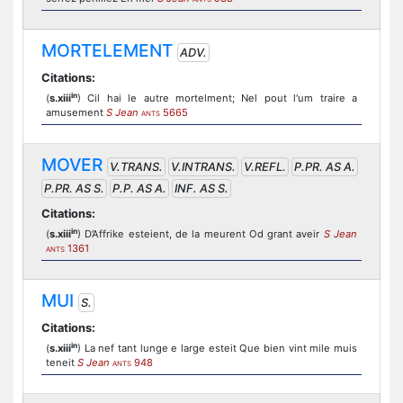
MORTELEMENT
ADV.
Citations:
in
(
s.xiii
) Cil hai le autre mortelment; Nel pout l'um traire a
amusement
S Jean
5665
ANTS
MOVER
V.TRANS.
V.INTRANS.
V.REFL.
P.PR. AS A.
P.PR. AS S.
P.P. AS A.
INF. AS S.
Citations:
in
(
s.xiii
) D’Affrike esteient, de la meurent Od grant aveir
S Jean
1361
ANTS
MUI
S.
Citations:
in
(
s.xiii
) La nef tant lunge e large esteit Que bien vint mile muis
teneit
S Jean
948
ANTS