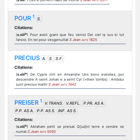
(
s.xiii
) Ces ki portent habit de moine
S Jean
3377
ANTS
1
POUR
S.
Citations:
in
(
s.xiii
) Pour aveit grant que feu venist Del ciel la sus ki tut
l’arsist. En tel pour s’esgenuillat
S Jean
1825
ANTS
PRECIUS
A.
S.
S.F.
Citations:
in
(
s.xiii
) De Cypre vint en Alisandre Uns bons eveskes, pur
descendre A seint Johan e a seint Cyr (=their tombs) : Ambdui
sunt precius martir
S Jean
7442
ANTS
1
PREISER
V.TRANS.
V.REFL.
P.PR. AS A.
P.P. AS A.
P.P. AS S.
INF. AS S.
Citations:
in
(
s.xiii
) Abraham petit se preisat Q[ua]nt terre e cendre se
numat
S Jean
5592
ANTS