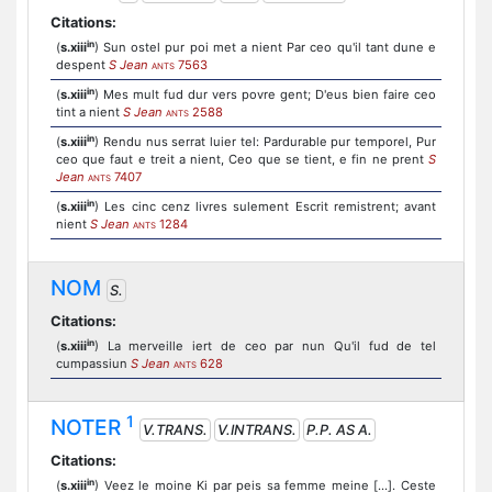
Citations:
in
(
s.xiii
) Sun ostel pur poi met a nient Par ceo qu'il tant dune e
despent
S Jean
7563
ANTS
in
(
s.xiii
) Mes mult fud dur vers povre gent; D'eus bien faire ceo
tint a nient
S Jean
2588
ANTS
in
(
s.xiii
) Rendu nus serrat luier tel: Pardurable pur temporel, Pur
ceo que faut e treit a nient, Ceo que se tient, e fin ne prent
S
Jean
7407
ANTS
in
(
s.xiii
) Les cinc cenz livres sulement Escrit remistrent; avant
nient
S Jean
1284
ANTS
NOM
S.
Citations:
in
(
s.xiii
) La merveille iert de ceo par nun Qu'il fud de tel
cumpassiun
S Jean
628
ANTS
1
NOTER
V.TRANS.
V.INTRANS.
P.P. AS A.
Citations:
in
(
s.xiii
) Veez le moine Ki par peis sa femme meine [...]. Ceste