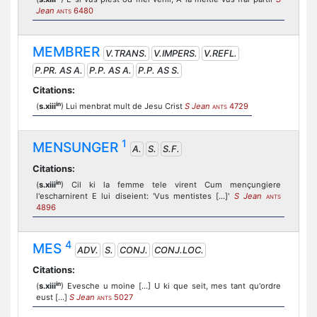
Jean
6480
ANTS
MEMBRER
V.TRANS.
V.IMPERS.
V.REFL.
P.PR. AS A.
P.P. AS A.
P.P. AS S.
Citations:
in
(
s.xiii
) Lui menbrat mult de Jesu Crist
S Jean
4729
ANTS
1
MENSUNGER
A.
S.
S.F.
Citations:
in
(
s.xiii
) Cil ki la femme tele virent Cum mençungiere
l'escharnirent E lui diseient: 'Vus mentistes [...]'
S Jean
ANTS
4896
4
MES
ADV.
S.
CONJ.
CONJ.LOC.
Citations:
in
(
s.xiii
) Evesche u moine [...] U ki que seit, mes tant qu'ordre
eust [...]
S Jean
5027
ANTS