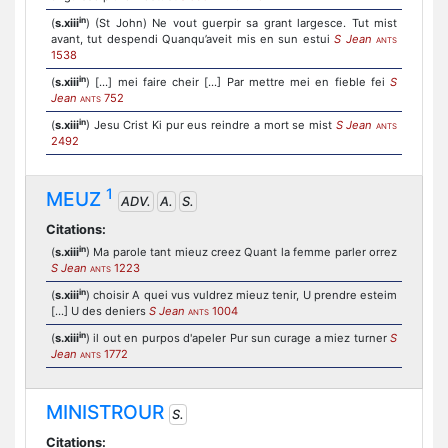
in
(
s.xiii
) (St John) Ne vout guerpir sa grant largesce. Tut mist
avant, tut despendi Quanqu’aveit mis en sun estui
S Jean
ANTS
1538
in
(
s.xiii
) [...] mei faire cheir [...] Par mettre mei en fieble fei
S
Jean
752
ANTS
in
(
s.xiii
) Jesu Crist Ki pur eus reindre a mort se mist
S Jean
ANTS
2492
1
MEUZ
ADV.
A.
S.
Citations:
in
(
s.xiii
) Ma parole tant mieuz creez Quant la femme parler orrez
S Jean
1223
ANTS
in
(
s.xiii
) choisir A quei vus vuldrez mieuz tenir, U prendre esteim
[...] U des deniers
S Jean
1004
ANTS
in
(
s.xiii
) il out en purpos d'apeler Pur sun curage a miez turner
S
Jean
1772
ANTS
MINISTROUR
S.
Citations: