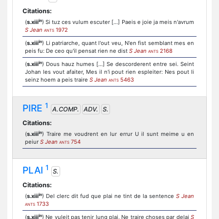
Citations:
in
(
s.xiii
) Si tuz ces vulum escuter [...] Paeis e joie ja meis n'avrum
S Jean
1972
ANTS
in
(
s.xiii
) Li patriarche, quant l'out veu, N'en fist semblant mes en
peis fu: De ceo qu'il pensat rien ne dist
S Jean
2168
ANTS
in
(
s.xiii
) Dous hauz humes [...] Se descorderent entre sei. Seint
Johan les vout afaiter, Mes il n'i pout rien espleiter: Nes pout li
seinz hoem a peis traire
S Jean
5463
ANTS
1
PIRE
A.COMP.
ADV.
S.
Citations:
in
(
s.xiii
) Traire me voudrent en lur errur U il sunt meime u en
peiur
S Jean
754
ANTS
1
PLAI
S.
Citations:
in
(
s.xiii
) Del clerc dit fud que plai ne tint de la sentence
S Jean
1733
ANTS
in
(
s.xiii
) Ne vuleit pas tenir lung plai, Ne traire choses par delai
S