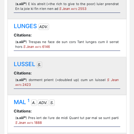
in
(
s.xiii
) E kis atreit (=the rich to give to the poor) luier prendrat
En la joie ki fin n'en nen ad
S Jean
2553
ANTS
LUNGES
ADV.
Citations:
in
(
s.xiii
) Trespas ne face de sun cors Tant lunges cum il serrat
hors
S Jean
6146
ANTS
LUSSEL
S.
Citations:
in
(
s.xiii
) dorment prient (=doubled up) cum un luissel
S Jean
2423
ANTS
1
MAL
A.
ADV.
S.
Citations:
in
(
s.xiii
) Pres iert de l’ure de midi Quant tut par mal se sunt parti
S Jean
1888
ANTS