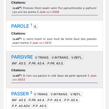
Citations:
in
(
s.xiii
) Proeves firent avant venir Pur parcumfundre e parhunir
Les uns les autres
S Jean
5008
ANTS
1
PAROLE
S.
Citations:
in
(
s.xiii
) Li seinz hoem ki sout mult de lettre Sout tels paroles
avant mettre
S Jean
5613
ANTS
PARSIVRE
V.TRANS.
V.INTRANS.
V.REFL.
INF. AS S.
P.PR. AS A.
P.PR. AS S.
Citations:
in
(
s.xiii
) Si l’um vus parsiut in cité Seez de partir apresté
S Jean
6553
ANTS
3
PASSER
V.TRANS.
V.INTRANS.
V.REFL.
INF. AS S.
P.PR. AS A.
P.P. AS A.
P.P. AS A.
P.P. AS ADV.
P.P. AS S.