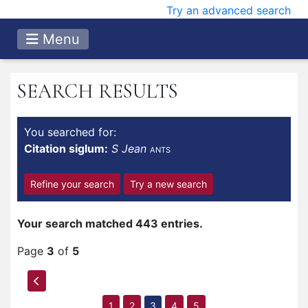
Try an advanced search
Menu
SEARCH RESULTS
You searched for:
Citation siglum:
S Jean
ANTS
Refine your search
Try a new search
Your search matched 443 entries.
Page
3
of
5
1
2
3
4
5