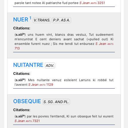
parole tant notee Al patriarche fud portee
S Jean
3251
ANTS
1
NUER
V.TRANS.
P.P. AS A.
Citations:
in
(
s.xiii
) uns huem vint, blancs dras vestuz, Tut sudeement
m'encuntrat E cent deniers avant sachat (=pulled out) Ki
ensemble furent nuez ; Sis me tendi tut enbursez
S Jean
ANTS
713
NUITANTRE
ADV.
Citations:
in
(
s.xiii
) Mes nuitante venuz esteient Larruns ki robbé tut
l'aveient
S Jean
1129
ANTS
OBSEQUIE
S. SG. AND PL.
Citations:
in
(
s.xiii
) par les povres l'enttendi, Ki sun obseque feit lui eurent
S Jean
7321
ANTS