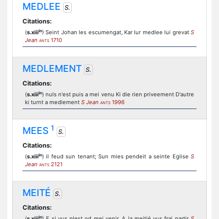
MEDLEE
S.
Citations:
in
(
s.xiii
) Seint Johan les escumengat, Kar lur medlee lui grevat
S
Jean
1710
ANTS
MEDLEMENT
S.
Citations:
in
(
s.xiii
) nuls n'est puis a mei venu Ki die rien priveement D'autre
ki turnt a medlement
S Jean
1996
ANTS
1
MEES
S.
Citations:
in
(
s.xiii
) il feud sun tenant; Sun mies pendeit a seinte Eglise
S
Jean
2121
ANTS
MEITÉ
S.
Citations:
in
(
s.xiii
) E si vus plest od mei venir, A la meitié vus frai partir
S