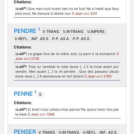
Citations:
in
(
s.xiii
) Que mes nuls huem tant os ne fust Ne si hardi que faus
peis eust, Ne mesure si dreite nun
S Jean
204
ANTS
1
PENDRE
V.TRANS.
V.INTRANS.
V.IMPERS.
V.REFL.
INF. AS S.
P.P. AS A.
P.P. AS S.
Citations:
in
(
s.xiii
) La grape fors de la vidne eist, La pent e la enmaurist
S
Jean
5738
ANTS
in
(
s.xiii
) Trop lui semblat la robe bone [...] Il la livrat avant pur
vendre, Mes quant [...] la vit pendre , Que des passanz peust
estre veue [...] A desmesure en iert dolent
S Jean
2760
ANTS
1
PENNE
S.
Citations:
in
(
s.xiii
) El brief n'out unkes mise penne Par autrui mein fors par
la meie
S Jean
1266
ANTS
PENSER
V.TRANS.
V.INTRANS.
V.REFL.
INF. AS S.