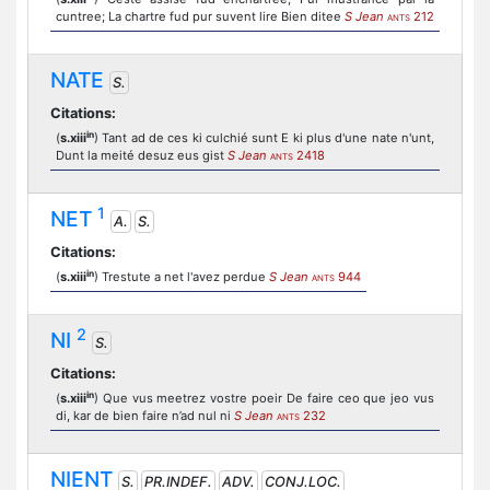
cuntree; La chartre fud pur suvent lire Bien ditee
S Jean
212
ANTS
NATE
S.
Citations:
in
(
s.xiii
) Tant ad de ces ki culchié sunt E ki plus d'une nate n'unt,
Dunt la meité desuz eus gist
S Jean
2418
ANTS
1
NET
A.
S.
Citations:
in
(
s.xiii
) Trestute a net l'avez perdue
S Jean
944
ANTS
2
NI
S.
Citations:
in
(
s.xiii
) Que vus meetrez vostre poeir De faire ceo que jeo vus
di, kar de bien faire n’ad nul ni
S Jean
232
ANTS
NIENT
S.
PR.INDEF.
ADV.
CONJ.LOC.