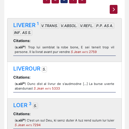
1
LIVERER
V.TRANS.
V.ABSOL.
V.REFL.
P.P. AS A.
INF. AS S.
Citations:
in
(
s.xiii
) Trop lui semblat la robe bone, E sei teneit trop vil
persone. Il la livrat avant pur vendre
S Jean
2759
ANTS
LIVEROUR
S.
Citations:
in
(
s.xiii
) Dunc dist al livrur de s'audmodne [...] La burse uverte
abandunast
S Jean
5333
ANTS
3
LOER
S.
Citations:
in
(
s.xiii
) C'est un sul Deu, ki senz duter A tuz rend sulum lur luier
S Jean
7294
ANTS