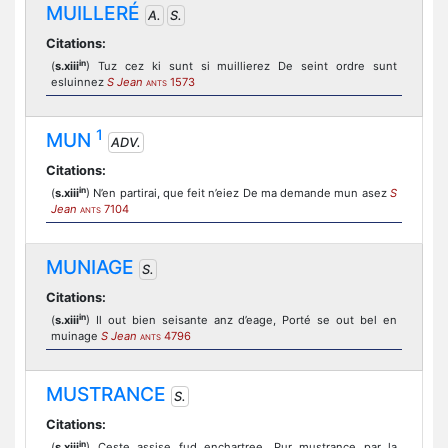
MUILLERÉ
A.
S.
Citations:
in
(
s.xiii
) Tuz cez ki sunt si muillierez De seint ordre sunt
esluinnez
S Jean
1573
ANTS
1
MUN
ADV.
Citations:
in
(
s.xiii
) N’en partirai, que feit n’eiez De ma demande mun asez
S
Jean
7104
ANTS
MUNIAGE
S.
Citations:
in
(
s.xiii
) Il out bien seisante anz d’eage, Porté se out bel en
muinage
S Jean
4796
ANTS
MUSTRANCE
S.
Citations:
in
(
s.xiii
) Ceste assise fud enchartree, Pur mustrance par la