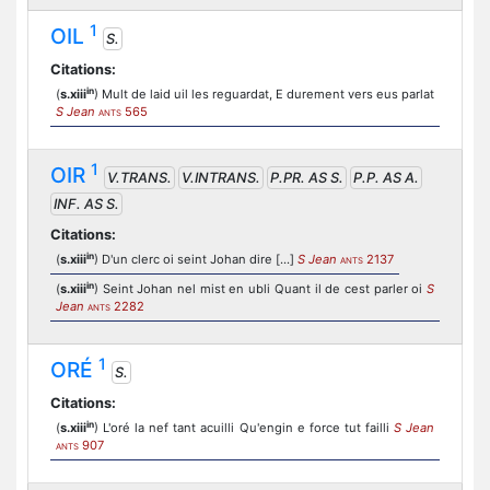
1
OIL
S.
Citations:
in
(
s.xiii
) Mult de laid uil les reguardat, E durement vers eus parlat
S Jean
565
ANTS
1
OIR
V.TRANS.
V.INTRANS.
P.PR. AS S.
P.P. AS A.
INF. AS S.
Citations:
in
(
s.xiii
) D'un clerc oi seint Johan dire [...]
S Jean
2137
ANTS
in
(
s.xiii
) Seint Johan nel mist en ubli Quant il de cest parler oi
S
Jean
2282
ANTS
1
ORÉ
S.
Citations:
in
(
s.xiii
) L'oré la nef tant acuilli Qu'engin e force tut failli
S Jean
907
ANTS