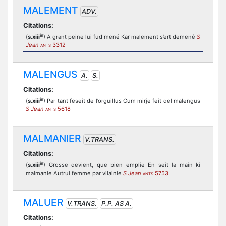
MALEMENT
ADV.
Citations:
in
(
s.xiii
) A grant peine lui fud mené Kar malement s’ert demené
S
Jean
3312
ANTS
MALENGUS
A.
S.
Citations:
in
(
s.xiii
) Par tant feseit de l’orguillus Cum mirje feit del malengus
S Jean
5618
ANTS
MALMANIER
V.TRANS.
Citations:
in
(
s.xiii
) Grosse devient, que bien emplie En seit la main ki
malmanie Autrui femme par vilainie
S Jean
5753
ANTS
MALUER
V.TRANS.
P.P. AS A.
Citations: