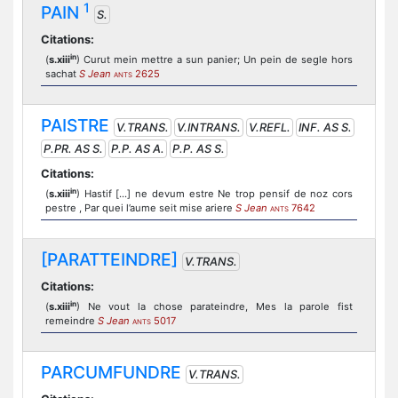
1
PAIN
S.
Citations:
in
(
s.xiii
) Curut mein mettre a sun panier; Un pein de segle hors
sachat
S Jean
2625
ANTS
PAISTRE
V.TRANS.
V.INTRANS.
V.REFL.
INF. AS S.
P.PR. AS S.
P.P. AS A.
P.P. AS S.
Citations:
in
(
s.xiii
) Hastif [...] ne devum estre Ne trop pensif de noz cors
pestre , Par quei l’aume seit mise ariere
S Jean
7642
ANTS
[PARATTEINDRE]
V.TRANS.
Citations:
in
(
s.xiii
) Ne vout la chose parateindre, Mes la parole fist
remeindre
S Jean
5017
ANTS
PARCUMFUNDRE
V.TRANS.