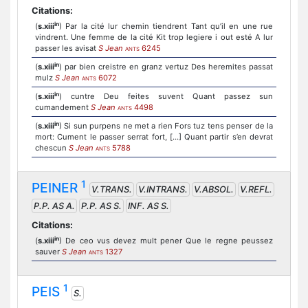
Citations:
in
(
s.xiii
) Par la cité lur chemin tiendrent Tant qu’il en une rue
vindrent. Une femme de la cité Kit trop legiere i out esté A lur
passer les avisat
S Jean
6245
ANTS
in
(
s.xiii
) par bien creistre en granz vertuz Des heremites passat
mulz
S Jean
6072
ANTS
in
(
s.xiii
) cuntre Deu feites suvent Quant passez sun
cumandement
S Jean
4498
ANTS
in
(
s.xiii
) Si sun purpens ne met a rien Fors tuz tens penser de la
mort: Cument le passer serrat fort, [...] Quant partir s’en devrat
chescun
S Jean
5788
ANTS
1
PEINER
V.TRANS.
V.INTRANS.
V.ABSOL.
V.REFL.
P.P. AS A.
P.P. AS S.
INF. AS S.
Citations:
in
(
s.xiii
) De ceo vus devez mult pener Que le regne peussez
sauver
S Jean
1327
ANTS
1
PEIS
S.