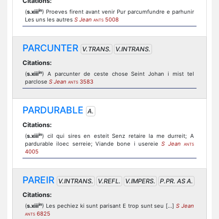
Citations:
in
(
s.xiii
) Proeves firent avant venir Pur parcumfundre e parhunir
Les uns les autres
S Jean
5008
ANTS
PARCUNTER
V.TRANS.
V.INTRANS.
Citations:
in
(
s.xiii
) A parcunter de ceste chose Seint Johan i mist tel
parclose
S Jean
3583
ANTS
PARDURABLE
A.
Citations:
in
(
s.xiii
) cil qui sires en esteit Senz retaire la me durreit; A
pardurable iloec serreie; Viande bone i usereie
S Jean
ANTS
4005
PAREIR
V.INTRANS.
V.REFL.
V.IMPERS.
P.PR. AS A.
Citations:
in
(
s.xiii
) Les pechiez ki sunt parisant E trop sunt seu […]
S Jean
6825
ANTS