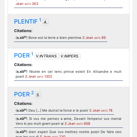
Jean
363
ANTS
1
PLENTIF
A.
Citations:
in
(
s.xiii
) Bone est la terre e bien plentive
S Jean
89
ANTS
1
POER
V.INTRANS.
V.IMPERS.
Citations:
in
(
s.xiii
) Nicete en cel tens prince esteit En Alisandre e mult
poeit
S Jean
1302
ANTS
2
POER
S.
Citations:
in
(
s.xiii
) Deu [...] Me duinst la force e le poeir
S Jean
78
ANTS
in
(
s.xiii
) Si vus me pernez a amie, Devant l’emperur vus merrai
Vers ki jeo mult grant poeir ai
S Jean
668
ANTS
in
(
s.xiii
) bien espeir Que vus mettrez vostre poeir De faire ceo
que jeo vus di
S Jean
230