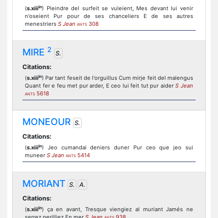
in
(
s.xiii
) Pleindre del surfeit se vuleient, Mes devant lui venir
n'oseient Pur pour de ses chanceliers E de ses autres
menestriers
S Jean
308
ANTS
2
MIRE
S.
Citations:
in
(
s.xiii
) Par tant feseit de l'orguillus Cum mirje feit del malengus
Quant fer e feu met pur arder, E ceo lui feit tut pur aider
S Jean
5618
ANTS
MONEOUR
S.
Citations:
in
(
s.xiii
) Jeo cumandai deniers duner Pur ceo que jeo sui
muneer
S Jean
5414
ANTS
MORIANT
S.
A.
Citations:
in
(
s.xiii
) ça en avant, Tresque viengiez al muriant Jamés ne
serrez perilliez En mer
S Jean
938
ANTS