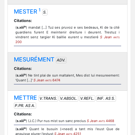
1
MESTER
S.
Citations:
in
(
s.xiii
) mandat [...] Tuz ses pruvoz e ses bedeaus, Ki de la cité
guardiens furent E meintenir dreiture i deurent. Trestuz i
vindrent senz targier Ki baillie eurent u mestieré
S Jean
ANTS
200
MESURÉMENT
ADV.
Citations:
in
(
s.xiii
) Ne tint plai de sun maltalent, Mes dist lui mesureement:
'Quant [...]'
S Jean
6474
ANTS
METTRE
V.TRANS.
V.ABSOL.
V.REFL.
INF. AS S.
P.PR. AS A.
Citations:
in
(
s.xiii
) (J.C.) Pur nus mist sun sanc precius
S Jean
4468
ANTS
in
(
s.xiii
) Quant le busuin (=need) a tant mis l'eust Que de
anguisse plurer l'estust
S Jean
4251
ANTS