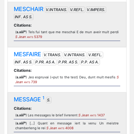
MESCHAIR
V.INTRANS.
V.REFL.
V.IMPERS.
INF. AS S.
Citations:
in
(
s.xiii
) Tels fui tant que me meschai E de mun aveir mult perdi
S Jean
5379
ANTS
MESFAIRE
V.TRANS.
V.INTRANS.
V.REFL.
INF. AS S.
P.PR. AS A.
P.PR. AS S.
P.P. AS A.
Citations:
in
(
s.xiii
) Jeo espruvai (=put to the test) Deu, dunt mult mesfis
S
Jean
739
ANTS
1
MESSAGE
S.
Citations:
in
(
s.xiii
) Les messages le brief livrerent
S Jean
1437
ANTS
in
(
s.xiii
) [...] Quant en message iert la venu Un meistre
chamberleng le rei
S Jean
4008
ANTS