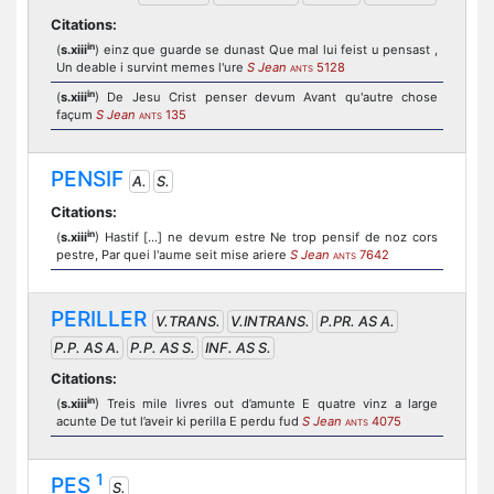
Citations:
in
(
s.xiii
) einz que guarde se dunast Que mal lui feist u pensast ,
Un deable i survint memes l'ure
S Jean
5128
ANTS
in
(
s.xiii
) De Jesu Crist penser devum Avant qu'autre chose
façum
S Jean
135
ANTS
PENSIF
A.
S.
Citations:
in
(
s.xiii
) Hastif [...] ne devum estre Ne trop pensif de noz cors
pestre, Par quei l'aume seit mise ariere
S Jean
7642
ANTS
PERILLER
V.TRANS.
V.INTRANS.
P.PR. AS A.
P.P. AS A.
P.P. AS S.
INF. AS S.
Citations:
in
(
s.xiii
) Treis mile livres out d’amunte E quatre vinz a large
acunte De tut l’aveir ki perilla E perdu fud
S Jean
4075
ANTS
1
PES
S.