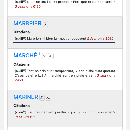
in
(
s.xiii
) Onur ne pru ja n’en prendrez Fors que maluez en serrez
S Jean
6130
ANTS
MARBRIER
S.
Citations:
in
(
s.xiii
) Marbriers ki bien lur mestier seussent
S Jean
2262
ANTS
1
MARCHÉ
S.
A.
Citations:
in
(
s.xiii
) Tant pelerin sunt trespassant, Ki par la cité vunt querant
D'aver ostel e [...] Al marchié sunt en pluie e vent
S Jean
ANTS
2450
MARINER
S.
A.
Citations:
in
(
s.xiii
) Un maruner iert perillié E par la mer mult damagié
S
Jean
839
ANTS