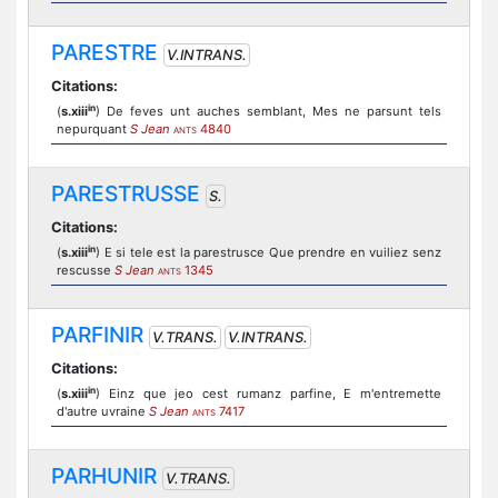
PARESTRE
V.INTRANS.
Citations:
in
(
s.xiii
) De feves unt auches semblant, Mes ne parsunt tels
nepurquant
S Jean
4840
ANTS
PARESTRUSSE
S.
Citations:
in
(
s.xiii
) E si tele est la parestrusce Que prendre en vuiliez senz
rescusse
S Jean
1345
ANTS
PARFINIR
V.TRANS.
V.INTRANS.
Citations:
in
(
s.xiii
) Einz que jeo cest rumanz parfine, E m'entremette
d'autre uvraine
S Jean
7417
ANTS
PARHUNIR
V.TRANS.