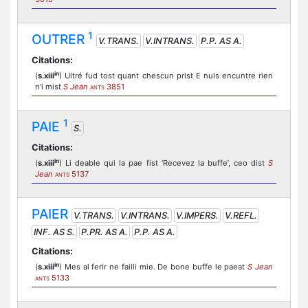
1
OUTRER
V.TRANS.
V.INTRANS.
P.P. AS A.
Citations:
in
(
s.xiii
) Ultré fud tost quant chescun prist E nuls encuntre rien
n'i mist
S Jean
3851
ANTS
1
PAIE
S.
Citations:
in
(
s.xiii
) Li deable qui la pae fist ‘Recevez la buffe’, ceo dist
S
Jean
5137
ANTS
PAIER
V.TRANS.
V.INTRANS.
V.IMPERS.
V.REFL.
INF. AS S.
P.PR. AS A.
P.P. AS A.
Citations:
in
(
s.xiii
) Mes al ferir ne failli mie. De bone buffe le paeat
S Jean
5133
ANTS