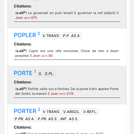
Citations:
in
(
s.xiii
) Le guvernail en puin teneit E guverner la nef aid[eit]
S
Jean
975
ANTS
2
POPLER
V.TRANS.
P.P. AS A.
Citations:
in
(
s.xiii
) Cypre est une idle renumee, Close de mer e boen
poeplee
S Jean
86
ANTS
1
PORTE
S.
S.PL.
Citations:
in
(
s.xiii
) Petitte celle out a l’entree De la porte k’iert apelee Porte
del Soleil; la maneit
S Jean
5119
ANTS
2
PORTER
V.TRANS.
V.ABSOL.
V.REFL.
P.PR. AS A.
P.PR. AS S.
INF. AS S.
Citations:
in