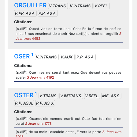
ORGUILLER
V.TRANS.
V.INTRANS.
V.REFL.
P.PR. AS A.
P.P. AS A.
Citations:
in
(
s.xiii
) Quant vint en terre Jesu Crist En la furme de serf se
mist, E nus enseinnat de cherir Noz serf[s] e nient en orguillir
S
Jean
4452
ANTS
1
OSER
V.INTRANS.
V.AUX.
P.P. AS A.
Citations:
in
(
s.xiii
) Que mes ne serrai tant osez Que devant vus peusse
aparer
S Jean
4192
ANTS
1
OSTER
V.TRANS.
V.INTRANS.
V.REFL.
INF. AS S.
P.P. AS A.
P.P. AS S.
Citations:
in
(
s.xiii
) Quanqu'ele memes escrit out Osté fud tut, rien n'en
parut
S Jean
1778
ANTS
in
(
s.xiii
) de sa mein l'escuiele ostat , E vers la porte
S Jean
ANTS
3015