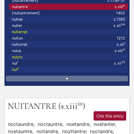
[nuitantement]
c.1136-37
in
nuitantre
s.xiii
[nuitantrement]
1402
nuitee
c.1185
3/4
nuiter
s.xii
nuiternel
nuitun
1212
1
nuiturnel
s.xii
m
nuius
s.xiii
nuiytz
1
1/3
nul
s.xii
2
nul
in
NUITANTRE
(s.xiii
)
Cite this entry
noctaundre,
noctauntre,
noetandre,
noetanter,
noetauntre,
noitandre,
noyttantre;
nuctandre,