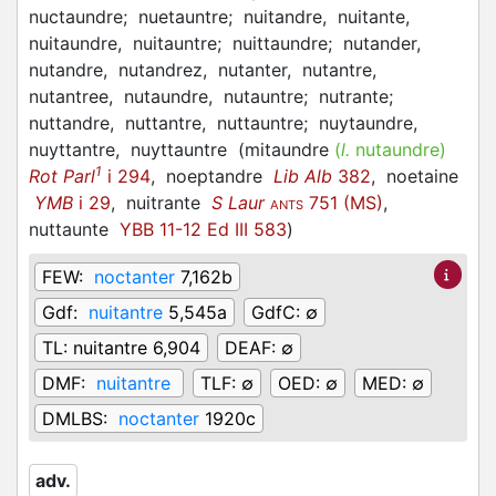
nuctaundre;
nuetauntre;
nuitandre,
nuitante,
nuitaundre,
nuitauntre;
nuittaundre;
nutander,
nutandre,
nutandrez,
nutanter,
nutantre,
nutantree,
nutaundre,
nutauntre;
nutrante;
nuttandre,
nuttantre,
nuttauntre;
nuytaundre,
nuyttantre,
nuyttauntre
(
mitaundre
(
l.
nutaundre)
1
Rot Parl
i 294
,
noeptandre
Lib Alb
382
,
noetaine
YMB
i 29
,
nuitrante
S Laur
751 (MS)
,
ANTS
nuttaunte
YBB 11-12 Ed III 583
)
FEW:
noctanter
7,162b
Gdf:
nuitantre
5,545a
GdfC:
∅
TL:
nuitantre 6,904
DEAF:
∅
DMF:
nuitantre
TLF:
∅
OED:
∅
MED:
∅
DMLBS:
noctanter
1920c
adv.