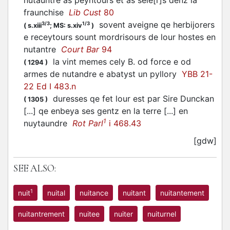
nutauntre as peyntours et as sele[r]s denz la
fraunchise
Lib Cust
80
sovent aveigne qe herbijorers
3/3
1/3
(
s.xiii
;
MS: s.xiv
)
e receytours sount mordrisours de lour hostes en
nutantre
Court Bar
94
la vint memes cely B. od force e od
(
1294
)
armes de nutandre e abatyst un pyllory
YBB 21-
22 Ed I 483.n
duresses qe fet lour est par Sire Dunckan
(
1305
)
[...] qe enbeya ses gentz en la terre [...] en
1
nuytaundre
Rot Parl
i 468.43
[gdw]
SEE ALSO:
1
nuit
nuital
nuitance
nuitant
nuitantement
nuitantrement
nuitee
nuiter
nuiturnel