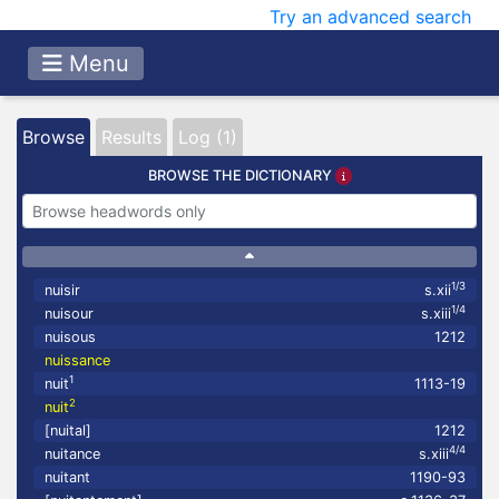
Try an advanced search
Menu
Browse
Results
Log (1)
BROWSE THE DICTIONARY
1/3
nuisir
s.xii
1/4
nuisour
s.xiii
nuisous
1212
nuissance
1
nuit
1113-19
2
nuit
[nuital]
1212
4/4
nuitance
s.xiii
nuitant
1190-93