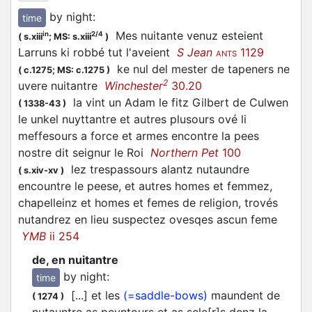
by night
:
time
Mes nuitante venuz esteient
in
2/4
(
s.xiii
;
MS: s.xiii
)
Larruns ki robbé tut l'aveient
S Jean
1129
ANTS
ke nul del mester de tapeners ne
(
c.1275;
MS: c.1275
)
2
uvere nuitantre
Winchester
30.20
la vint un Adam le fitz Gilbert de Culwen
(
1338-43
)
le unkel nuyttantre et autres plusours ové li
meffesours a force et armes encontre la pees
nostre dit seignur le Roi
Northern Pet
100
lez trespassours alantz nutaundre
(
s.xiv-xv
)
encountre le peese, et autres homes et femmez,
chapelleinz et homes et femes de religion, trovés
nutandrez en lieu suspectez ovesqes ascun feme
YMB
ii 254
de, en nuitantre
by night
:
time
[...] et les
(=saddle-bows)
maundent de
(
1274
)