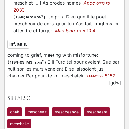
meschiet
[...] As prodes homes
Apoc
GIFFARD
2033
Je pri a Dieu que il te poet
1
(
1396;
MS: s.xv
)
mescheoir
de cors, quar tu m'as fait longtens ici
attendre et targer
Man lang
10.4
ANTS
inf. as s.
coming to grief, meeting with misfortune
:
E li Turc tel pour aveient Que par
2
(
1194-99;
MS: s.xiii
)
nuit sor les murs veneient E se laissoient jus
chaioier Par pour de lor meschaieir
5157
AMBROISE
[gdw]
SEE ALSO:
chair
mescheait
mescheance
mescheant
meschelle