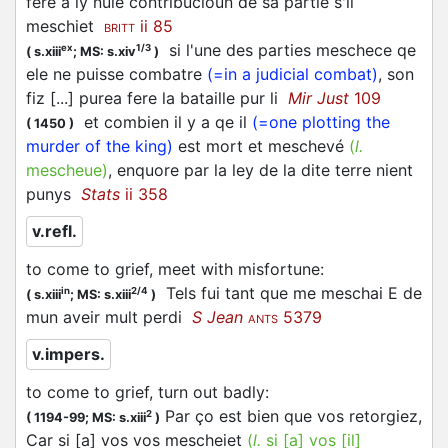
fere a ly nule contribucioun de sa partie s'il
meschiet
ii 85
BRITT
si l'une des parties
meschece
qe
ex
1/3
(
s.xiii
;
MS: s.xiv
)
ele ne puisse combatre
(=in a judicial combat)
, son
fiz [...] purea fere la bataille pur li
Mir Just
109
et combien il y a qe il
(=one plotting the
(
1450
)
murder of the king)
est mort et meschevé
(
l.
mescheue
)
, enquore par la ley de la dite terre nient
punys
Stats
ii 358
v.refl.
to come to grief, meet with misfortune
:
Tels fui tant que me
meschai
E de
in
2/4
(
s.xiii
;
MS: s.xiii
)
mun aveir mult perdi
S Jean
5379
ANTS
v.impers.
to come to grief, turn out badly
:
Par ço est bien que vos retorgiez,
2
(
1194-99;
MS: s.xiii
)
Car si [a] vos vos mescheiet
(
l.
si [a] vos [il]