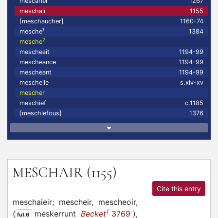
mescarier
1267
meschair
1155
[meschaucher]
1160-74
1
mesche
1384
2
mesche
mescheait
1194-99
mescheance
1194-99
mescheant
1194-99
meschelle
s.xiv-xv
mescher
meschief
c.1185
[meschiefous]
1376
MESCHAIR
(1155)
Cite this entry
meschaieir;
mescheir,
mescheoir,
1
(
meskerrunt
Becket
3769
)
,
fut.6