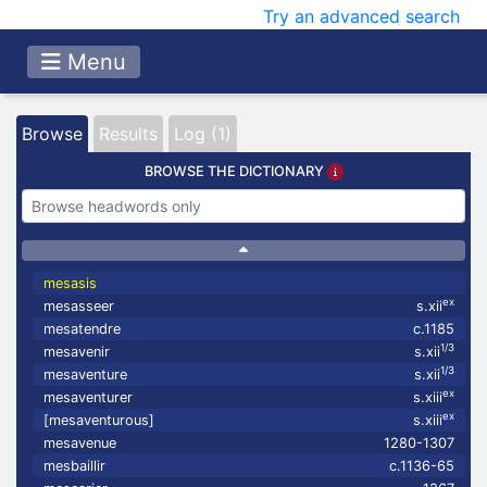
Try an advanced search
Menu
Browse
Results
Log (1)
BROWSE THE DICTIONARY
mesasis
ex
mesasseer
s.xii
mesatendre
c.1185
1/3
mesavenir
s.xii
1/3
mesaventure
s.xii
ex
mesaventurer
s.xiii
ex
[mesaventurous]
s.xiii
mesavenue
1280-1307
mesbaillir
c.1136-65