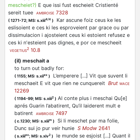
mescheiet?)
E que issi fust escheieit Cristienté
sereit tuee
7328
AMBROISE
Kar ascune foiz ceus ke les
4/4
(
1271-72;
MS: s.xiii
)
eslisoient e ces ki les esproveient par grace ou par
dissimulacion i ajosteient ceus ki estoient refusez e
ces ki n'esteient pas dignes, e por ce
mescheeit
2
10.8
VEGETIUS
(il) meschait a
to turn out badly for
:
L’emperere [...] Vit que suvent li
ex
(
1155;
MS: s.xii
)
meschaeit E vit que rien ne cunquereit
Brut
WACE
12269
Al conte plus i meschai Qu[e]
2
(
1194-99;
MS: s.xiii
)
aprés Guarin l’abatirent, Qu’il laiderent mult e
batirent
7497
AMBROISE
Si li
meschet
par ma folie,
m
(
c.1230;
MS: s.xiii
)
Dunc sui jo pur veir hunie
S Modw
2641
le munde se esjoist [...] Quant il
ex
2
(
s.xiii
;
MS: s.xiv
)