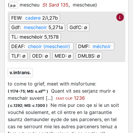
(
mescheu
St Sard
135
,
mescheue
)
p.p.
FEW:
cadere
2/i,27b
Gdf:
mescheoir
5,271a
GdfC:
∅
TL:
meschëoir 5,1578
DEAF:
cheoir (mescheoir)
DMF:
méchoir
TLF:
∅
OED:
∅
MED:
∅
DMLBS:
∅
v.intrans.
to come to grief, meet with misfortune
:
Quant vit ses serjanz murir e
ex
(
1174-75;
MS: s.xii
)
meschair
suvent [...]
1236
FANT OUP
Ne mie pur ceo qe si le un soit
(
c.1292;
MS: c.1300
)
vouché soulement, et cil entre en la garrauntie
sauntz demaunder eyde de ses parceners, en tel
cas ne serrount mie les autres parceners tenuz a