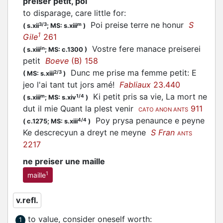
preiser petit, poi
to disparage, care little for
:
Poi
preise
terre ne honur
S
3/3
m
(
s.xii
;
MS: s.xiii
)
1
Gile
261
Vostre fere manace
preiserei
in
(
s.xiii
;
MS: c.1300
)
petit
Boeve
(B) 158
Dunc me
prise
ma femme petit: E
2/3
(
MS: s.xiii
)
jeo l'ai tant tut jors amé!
Fabliaux
23.440
Ki petit
pris
sa vie, La mort ne
m
1/4
(
s.xiii
;
MS: s.xiv
)
dut il mie Quant la plest venir
911
CATO ANON ANTS
Poy
prysa
penaunce e peyne
4/4
(
c.1275;
MS: s.xiii
)
Ke descrecyun a dreyt ne meyne
S Fran
ANTS
2217
ne preiser une maille
1
maille
v.refl.
to value, consider oneself worth
:
1