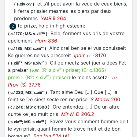
et s’il puet avoir la veue de ceux biens,
(
s.xiv-xv
)
il ferra
prissier
mesmes les biens par deux
prodomes
YMB
ii 264
to prize, hold in high esteem
:
2
Bele, forment vus
pris
de vostre
ex
(
c.1170;
MS: s.xiii
)
apelement
Horn
836
Ainz crei ben se el vus conuisseit
m
(
c.1185;
MS: s.xiii
)
Ke guerres ne vus
presereit
Ipom
8170
BFR
Cil qe meutz seet juer a dees Fet
ex
in
(
s.xiii
;
MS: s.xiv
)
in
a
preiser
(
var.
(R:
s.xiv
)
priser
; (B:
c.1365
)
m
preisir
; (B2:
s.xiv
)
praiser
)
le meins assetz
BOZ
Prov
(S) 37.76
Tant aime Deu [...] Que [...] la
m
(
c.1230;
MS: s.xiii
)
feintise De ciest secle ren ne
prise
S Modw
200
Ore entendez [...] De un altre
(
c.1240;
MS: c.1300
)
cunte ke jeo mult
pris
Mir N-D
206.2
Savez vous comment homme deit
m
m
(
s.xiv
;
MS: s.xiv
)
le vyn
prisir
, quant homm le trove freit et de bon
boysoun?
Bon Vin
574 (A)