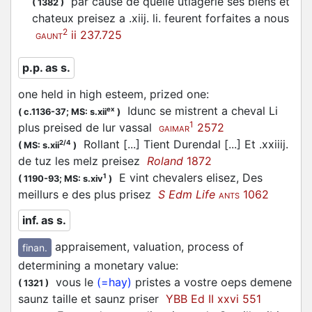
par cause de quelle utlagerie ses biens et
(
1382
)
chateux
preisez
a .xiij. li. feurent forfaites a nous
2
ii 237.725
GAUNT
p.p. as s.
one held in high esteem, prized one
:
Idunc se mistrent a cheval Li
ex
(
c.1136-37;
MS: s.xii
)
1
plus
preised
de lur vassal
2572
GAIMAR
Rollant [...] Tient Durendal [...] Et .xxiiij.
2/4
(
MS: s.xii
)
de tuz les melz
preisez
Roland
1872
E vint chevalers elisez, Des
1
(
1190-93;
MS: s.xiv
)
meillurs e des plus
prisez
S Edm Life
1062
ANTS
inf. as s.
appraisement, valuation, process of
finan.
determining a monetary value
:
vous le
(=hay)
pristes a vostre oeps demene
(
1321
)
saunz taille et saunz
priser
YBB Ed II xxvi 551