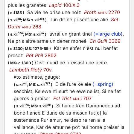
plus les granates
Lapid
100.X.3
Sa vie ne
prise
une noiz
Proth
2270
(
c.1185
)
ANTS
Tun dit ne
prisent
une alie
Set
in
3/4
(
s.xiii
;
MS: s.xiii
)
Dorm
268
ANTS
avrai un grant tinel
(=large club)
,
1/4
m
(
s.xiii
;
MS: s.xiii
)
Ne
pris
altre arme un dener moneé
Ch Guill
3369
Kar en enfer n'est nul benfet
(
c.1230;
MS: 1275-85
)
presez
Pet Phil
2862
Cist mund ne preisast une peire
(
MS: c.1300
)
Lambeth Piety
70v
♦
to estimate, gauge
:
E de l’ure ke ele
(=spring)
ex
3/3
(
s.xii
;
MS: s.xiii
)
secchist, Ke ewe n’i surt ne ewe ne ist, Si ne fet
gueres a
praiser
Fol Trist
707
ANTS
Si hume k’en Dampnedeu ad
1/4
ex
(
s.xiii
;
MS: s.xiii
)
bone fiance E dune de sa mesun tut[e] la
sustenance Pur amur, ne despira ren a la
vaillance, Kar de amur ne pot nul home
preiser
la