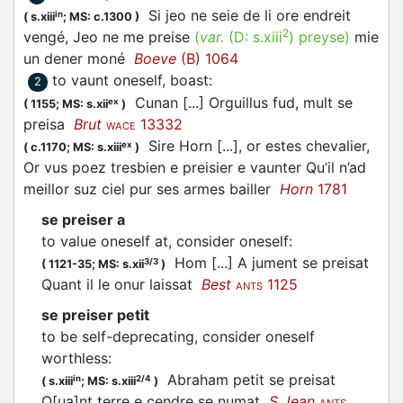
Si jeo ne seie de li ore endreit
in
(
s.xiii
;
MS: c.1300
)
2
vengé, Jeo ne me
preise
(
var.
(D:
s.xiii
)
preyse
)
mie
un dener moné
Boeve
(B) 1064
to vaunt oneself, boast
:
2
Cunan [...] Orguillus fud, mult se
ex
(
1155;
MS: s.xii
)
preisa
Brut
13332
WACE
Sire Horn [...], or estes chevalier,
ex
(
c.1170;
MS: s.xiii
)
Or vus poez tresbien e
preisier
e vaunter Qu’il n’ad
meillor suz ciel pur ses armes bailler
Horn
1781
se preiser a
to value oneself at, consider oneself
:
Hom [...] A jument se
preisat
3/3
(
1121-35;
MS: s.xii
)
Quant il le onur laissat
Best
1125
ANTS
se preiser petit
to be self-deprecating, consider oneself
worthless
:
Abraham petit se
preisat
in
2/4
(
s.xiii
;
MS: s.xiii
)
Q[ua]nt terre e cendre se numat
S Jean