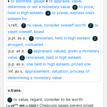
♦
to estimate, gauge
♦
to appraise, value,
determine or set a monetary value
to prize,
2
hold in high esteem
to praise, express one’s
3
esteem for
v.refl.
to value, consider oneself worth
to
1
2
vaunt oneself, boast
p.pr. as a.
renowned, held in high esteem
1
2
arrogant, conceited
p.p. as a.
appraised, valued, given a monetary
1
value
renowned, held in high esteem
2
p.p. as s.
one held in high esteem, prized one
inf. as s.
appraisement, valuation, process of
determining a monetary value
v.trans.
to value, regard, consider to be worth
:
1
Chescuns sages periers priset
2/4
(
s.xii
;
MS: c.1200
)