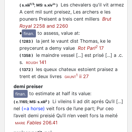
Les chevalers qu'il vit armez
1/3
in
(
s.xiii
;
MS: s.xiv
)
A cent mil sunt
preisez
, Les archers e les
pouners Preisent a treis cent millers
Brut
Royal
2258 and 2260
♦
to assess, value at
:
finan.
la jent le vaunt dist Thomas, ke le
(
1283
)
2
preycerunt
a demy value
Rot Parl
17
le maindre vessel [...] est
prisé
[...] a .c.
(
1358
)
s.
141
ROUGH
les queux chateux estoient
praisez
a
(
1372
)
1
trent et deux livres
ii 27
GAUNT
demi preiser
to estimate at half its value
:
finan.
Li vileins li ad dit aprés Qu’il [...]
2
(
c.1165;
MS: s.xiii
)
nel
(=a horse)
veit fors de l’une part; Pur ceo
l’aveit demi
preisié
Qu’il n’en veeit fors la meité
Fables
206.41
MARIE