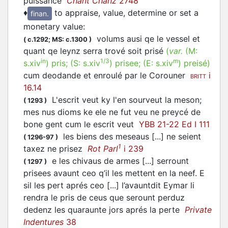
puissance
Chant Chanz
2748
♦
to appraise, value, determine or set a
finan.
monetary value
:
volums ausi qe le vessel et
(
c.1292;
MS: c.1300
)
quant qe leynz serra trové soit
prisé
(
var.
(M:
in
1/3
m
s.xiv
)
pris
; (S:
s.xiv
)
prisee
; (E:
s.xiv
)
preisé
)
cum deodande et enroulé par le Corouner
i
BRITT
16.14
L'escrit veut ky l'en sourveut la meson;
(
1293
)
mes nus dioms ke ele ne fut veu ne
preycé
de
bone gent cum le escrit veut
YBB 21-22 Ed I 111
les biens des meseaus [...] ne seient
(
1296-97
)
1
taxez ne
prisez
Rot Parl
i 239
e les chivaus de armes [...] serrount
(
1297
)
prisees
avaunt ceo q’il les mettent en la neef. E
sil les pert aprés ceo [...] l’avauntdit Eymar li
rendra le pris de ceus que serount perduz
dedenz les quaraunte jors aprés la perte
Private
Indentures
38