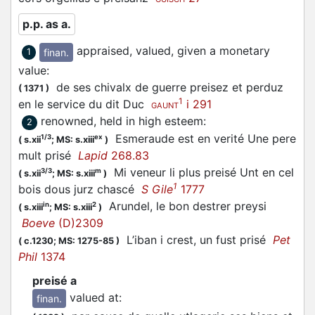
p.p. as a.
appraised, valued, given a monetary
finan.
1
value
:
de ses chivalx de guerre
preisez
et perduz
(
1371
)
1
en le service du dit Duc
i 291
GAUNT
renowned, held in high esteem
:
2
Esmeraude est en verité Une pere
1/3
ex
(
s.xii
;
MS: s.xiii
)
mult prisé
Lapid
268.83
Mi veneur li plus
preisé
Unt en cel
3/3
m
(
s.xii
;
MS: s.xiii
)
1
bois dous jurz chascé
S Gile
1777
Arundel, le bon destrer
preysi
in
2
(
s.xiii
;
MS: s.xiii
)
Boeve
(D)2309
L’iban i crest, un fust
prisé
Pet
(
c.1230;
MS: 1275-85
)
Phil
1374
preisé a
valued at
:
finan.