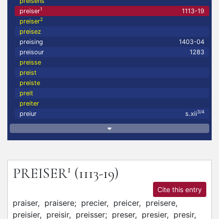
preisens
1
preiser
1113-19
2
preiser
preisez
preising
1403-04
preisour
1283
preisse
preist
preiste
preit
preiter
3/4
preiur
s.xii
1
PREISER
(1113-19)
Cite this entry
praiser,
praisere;
precier,
preicer,
preisere,
preisier,
preisir,
preisser;
preser,
presier,
presir,