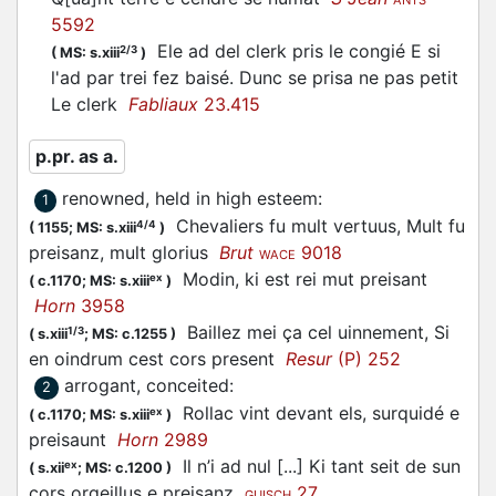
ANTS
5592
Ele ad del clerk pris le congié E si
2/3
(
MS: s.xiii
)
l'ad par trei fez baisé. Dunc se
prisa
ne pas petit
Le clerk
Fabliaux
23.415
p.pr. as a.
renowned, held in high esteem
:
1
Chevaliers fu mult vertuus, Mult fu
4/4
(
1155;
MS: s.xiii
)
preisanz, mult glorius
Brut
9018
WACE
Modin, ki est rei mut
preisant
ex
(
c.1170;
MS: s.xiii
)
Horn
3958
Baillez mei ça cel uinnement, Si
1/3
(
s.xiii
;
MS: c.1255
)
en oindrum cest cors
present
Resur
(P) 252
arrogant, conceited
:
2
Rollac vint devant els, surquidé e
ex
(
c.1170;
MS: s.xiii
)
preisaunt
Horn
2989
Il n’i ad nul [...] Ki tant seit de sun
ex
(
s.xii
;
MS: c.1200
)
cors orgeillus e
preisanz
27
GUISCH