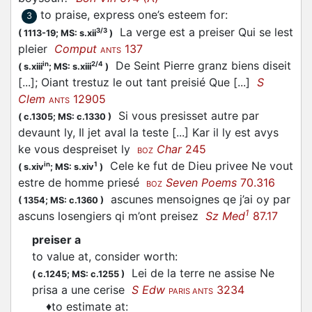
to praise, express one’s esteem for
:
3
La verge est a preiser Qui se lest
3/3
(
1113-19;
MS: s.xii
)
pleier
Comput
137
ANTS
De Seint Pierre granz biens diseit
in
2/4
(
s.xiii
;
MS: s.xiii
)
[...]; Oiant trestuz le out tant
preisié
Que [...]
S
Clem
12905
ANTS
Si vous
presisset
autre par
(
c.1305;
MS: c.1330
)
devaunt ly, Il jet aval la teste [...] Kar il ly est avys
ke vous despreiset ly
Char
245
BOZ
Cele ke fut de Dieu privee Ne vout
in
1
(
s.xiv
;
MS: s.xiv
)
estre de homme
priesé
Seven Poems
70.316
BOZ
ascunes mensoignes qe j’ai oy par
(
1354;
MS: c.1360
)
1
ascuns losengiers qi m’ont
preisez
Sz Med
87.17
preiser a
to value at, consider worth
:
Lei de la terre ne assise Ne
(
c.1245;
MS: c.1255
)
prisa
a une cerise
S Edw
3234
PARIS ANTS
♦
to estimate at
: