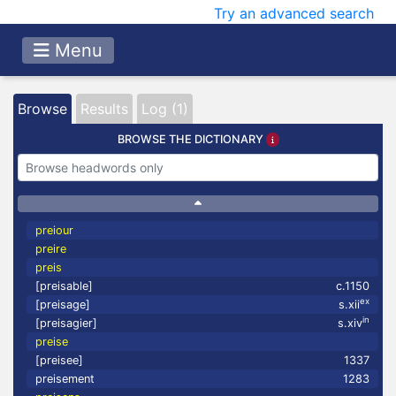
Try an advanced search
Menu
Browse
Results
Log (1)
BROWSE THE DICTIONARY
preiour
preire
preis
[preisable]
c.1150
ex
[preisage]
s.xii
in
[preisagier]
s.xiv
preise
[preisee]
1337
preisement
1283