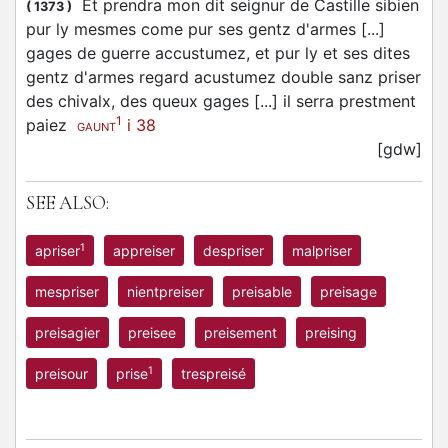
Et prendra mon dit seignur de Castille sibien
(
1373
)
pur ly mesmes come pur ses gentz d'armes [...]
gages de guerre accustumez, et pur ly et ses dites
gentz d'armes regard acustumez double sanz
priser
des chivalx, des queux gages [...] il serra prestment
1
paiez
i 38
GAUNT
[gdw]
SEE ALSO:
1
apriser
appreiser
despriser
malpriser
mespriser
nientpreiser
preisable
preisage
preisagier
preisee
preisement
preising
1
preisour
prise
trespreisé