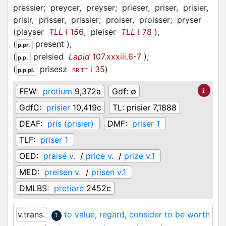
pressier;
preycer,
preyser;
prieser,
priser,
prisier,
prisir,
prisser,
prissier;
proiser,
proisser;
pryser
(
playser
TLL
i 156
,
pleiser
TLL
i 78
)
,
(
present
)
,
p.pr.
(
preisied
Lapid
107.xxxiii.6-7
)
,
p.p.
(
prisesz
i 35
)
p.p.pl.
BRITT
FEW:
pretium
9,372a
Gdf:
∅
GdfC:
prisier
10,419c
TL:
prisier 7,1888
DEAF:
pris (prisier)
DMF:
priser 1
TLF:
priser 1
OED:
praise v.
/
price v.
/
prize v.1
MED:
preisen v.
/
prisen v.1
DMLBS:
pretiare
2452c
v.trans.
to value, regard, consider to be worth
1