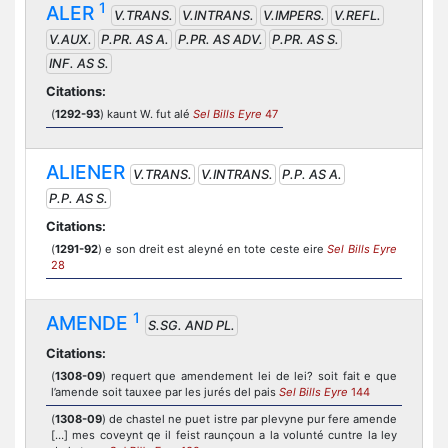
1
ALER
V.TRANS.
V.INTRANS.
V.IMPERS.
V.REFL.
V.AUX.
P.PR. AS A.
P.PR. AS ADV.
P.PR. AS S.
INF. AS S.
Citations:
(
1292-93
) kaunt W. fut alé
Sel Bills Eyre
47
ALIENER
V.TRANS.
V.INTRANS.
P.P. AS A.
P.P. AS S.
Citations:
(
1291-92
) e son dreit est aleyné en tote ceste eire
Sel Bills Eyre
28
1
AMENDE
S.SG. AND PL.
Citations:
(
1308-09
) requert que amendement lei de lei? soit fait e que
l’amende soit tauxee par les jurés del pais
Sel Bills Eyre
144
(
1308-09
) de chastel ne puet istre par plevyne pur fere amende
[…] mes coveynt qe il feist raunçoun a la volunté cuntre la ley