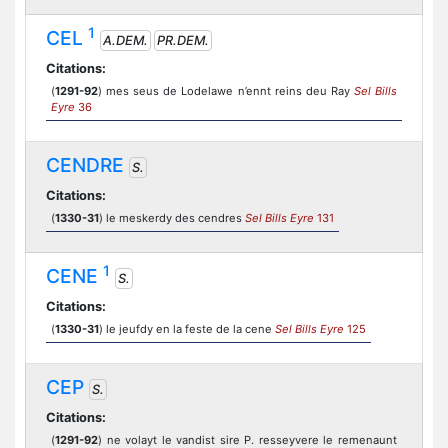
1
CEL
A.DEM.
PR.DEM.
Citations:
(
1291-92
) mes seus de Lodelawe n’ennt reins deu Ray
Sel Bills
Eyre
36
CENDRE
S.
Citations:
(
1330-31
) le meskerdy des cendres
Sel Bills Eyre
131
1
CENE
S.
Citations:
(
1330-31
) le jeufdy en la feste de la cene
Sel Bills Eyre
125
CEP
S.
Citations:
(
1291-92
) ne volayt le vandist sire P. resseyvere le remenaunt