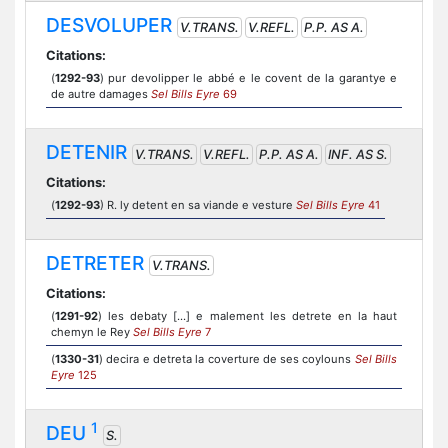
DESVOLUPER
V.TRANS.
V.REFL.
P.P. AS A.
Citations:
(
1292-93
) pur devolipper le abbé e le covent de la garantye e
de autre damages
Sel Bills Eyre
69
DETENIR
V.TRANS.
V.REFL.
P.P. AS A.
INF. AS S.
Citations:
(
1292-93
) R. ly detent en sa viande e vesture
Sel Bills Eyre
41
DETRETER
V.TRANS.
Citations:
(
1291-92
) les debaty [...] e malement les detrete en la haut
chemyn le Rey
Sel Bills Eyre
7
(
1330-31
) decira e detreta la coverture de ses coylouns
Sel Bills
Eyre
125
1
DEU
S.