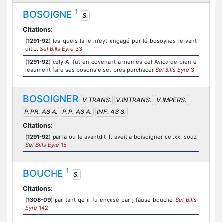
1
BOSOIGNE
S.
Citations:
(
1291-92
) les quels la le m’eyt engagé pur lé bosoynes le vant
dit J.
Sel Bills Eyre
33
(
1291-92
) cely A. fut en covenant a memes cel Avice de bien e
leaument faire ses bosons e ses bres purchacer
Sel Bills Eyre
3
BOSOIGNER
V.TRANS.
V.INTRANS.
V.IMPERS.
P.PR. AS A.
P.P. AS A.
INF. AS S.
Citations:
(
1291-92
) par la ou le avantdit T. aveit a boisoigner de .xx. souz
Sel Bills Eyre
15
1
BOUCHE
S.
Citations:
(
1308-09
) par tant qe il fu encusé par j fause bouche
Sel Bills
Eyre
142