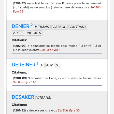
(
1291-92
) ne volayt le vandist sire P. resseyvere le remenaunt
(=of a debt) ne de sun cips (=stocks) fere delyveraunce
Sel Bills
Eyre
38
2
DENIER
V.TRANS.
V.ABSOL.
V.INTRANS.
V.REFL.
INF. AS S.
Citations:
(
1292-93
) e demaunda de meme sele Ysolde [...] entré [...] et
ele le deneya entré
Sel Bills Eyre
53
1
DEREINER
A.
ADV.
S.
Citations:
(
1308-09
) Sire Robert de Hade, cy est a saveir le triesur dener
Sel Bills Eyre
140
DESAKER
V.TRANS.
Citations:
(
1291-92
) e desaka ses cheveus
Sel Bills Eyre
30