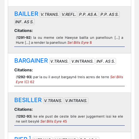
BAILLER
V.TRANS.
V.REFL.
P.P. AS A.
P.P. AS S.
INF. AS S.
Citations:
(
1291-92
) la ou meme cele Hawyse bailla un panelloun [...] a
Hure [...] a render la panelloun
Sel Bills Eyre
8
BARGAINER
V.TRANS.
V.INTRANS.
INF. AS S.
Citations:
(
1292-93
) par la ou il avoyt bargayné treis acres de terre
Sel Bills
Eyre
(C) 62
BESILLER
V.TRANS.
V.INTRANS.
Citations:
(
1292-93
) ke ele pust de ceste bile aver juggement issi ke ele
ne seit besylé
Sel Bills Eyre
45
1