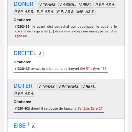
1
DONER
V.TRANS.
V.ABSOL.
V.REFL.
P.PR. AS A.
P.PR. AS S.
P.P. AS A.
P.P. AS S.
INF. AS S.
Citations:
(
1292-93
) le avant dist senechal pur devolipper le abbé e le
covent de la garanty [...] dona une excepcion maveyse
Sel Bills
Eyre
69
DREITEL
A.
Citations:
(
1330-31
) avowa la prise bone et droytel
Sel Bills Eyre
153
1
DUTER
V.TRANS.
V.INTRANS.
V.REFL.
P.PR. AS A.
Citations:
(
1291-92
) dount il se doute de faucyne
Sel Bills Eyre
21
1
EISE
S.