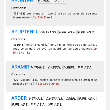
APORTER
V.TRANS.
V.REFL.
Citations:
(
1291-92
) ses biens unt aporté a ses damages de seisante
liveres esterlin
Sel Bills Eyre
31
APURTENIR
V.INTRANS.
P.PR. AS A.
P.PR. AS S.
Citations:
(
1330-31
) enfeffa Henri […] de un mies, treys acres de terre, e
deus acres de pree ové les apurtinauntes apurtinaunces
Sel
Bills Eyre
132
ARAMIR
V.TRANS.
V.ABSOL.
V.REFL.
P.P. AS A.
Citations:
(
1291-92
) par la ou assise de novele disseisine se aramist se
arainist ? entre […]
Sel Bills Eyre
35
ARDER
V.TRANS.
V.INTRANS.
V.REFL.
P.PR. AS A.
P.PR. AS S.
P.P. AS A.
INF. AS S.