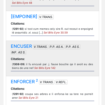
Sel Bills Eyre
48
[EMPOINER]
V.TRANS.
Citations:
(
1291-92
) si tost cum memes cely sire R. out receut e enpoigné
lé avauntdiz .xl. souz [...]
Sel Bills Eyre
30.59
ENCUSER
V.TRANS.
P.P. AS A.
P.P. AS S.
INF. AS S.
Citations:
(
1308-09
) il fu encusé par .j. fause bouche qe il avoit eu des
biens de une nef
Sel Bills Eyre
142
2
ENFORCER
V.TRANS.
V.REFL.
Citations:
(
1291-92
) coupa ses arbres e li enforsa ke sa tere ne porreit
arrer
Sel Bills Eyre
21