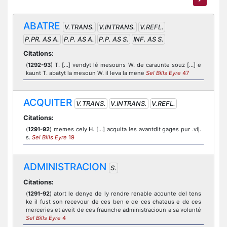
ABATRE
V.TRANS.
V.INTRANS.
V.REFL.
P.PR. AS A.
P.P. AS A.
P.P. AS S.
INF. AS S.
Citations:
(
1292-93
) T. […] vendyt lé mesouns W. de caraunte souz […] e
kaunt T. abatyt la mesoun W. il leva la mene
Sel Bills Eyre
47
ACQUITER
V.TRANS.
V.INTRANS.
V.REFL.
Citations:
(
1291-92
) memes cely H. […] acquita les avantdit gages pur .vij.
s.
Sel Bills Eyre
19
ADMINISTRACION
S.
Citations:
(
1291-92
) atort le denye de ly rendre renable acounte del tens
ke il fust son recevour de ces ben e de ces chateus e de ces
merceries et aveit de ces fraunche administracioun a sa volunté
Sel Bills Eyre
4