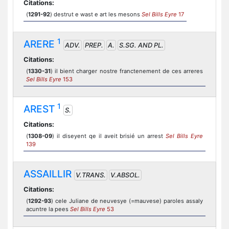
Citations:
(
1291-92
) destrut e wast e art les mesons
Sel Bills Eyre
17
1
ARERE
ADV.
PREP.
A.
S.SG. AND PL.
Citations:
(
1330-31
) il bient charger nostre franctenement de ces arreres
Sel Bills Eyre
153
1
AREST
S.
Citations:
(
1308-09
) il diseyent qe il aveit brisié un arrest
Sel Bills Eyre
139
ASSAILLIR
V.TRANS.
V.ABSOL.
Citations:
(
1292-93
) cele Juliane de neuvesye (=mauvese) paroles assaly
acuntre la pees
Sel Bills Eyre
53