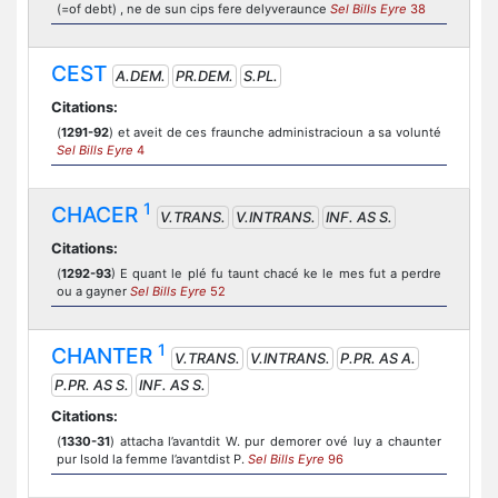
(=of debt) , ne de sun cips fere delyveraunce
Sel Bills Eyre
38
CEST
A.DEM.
PR.DEM.
S.PL.
Citations:
(
1291-92
) et aveit de ces fraunche administracioun a sa volunté
Sel Bills Eyre
4
1
CHACER
V.TRANS.
V.INTRANS.
INF. AS S.
Citations:
(
1292-93
) E quant le plé fu taunt chacé ke le mes fut a perdre
ou a gayner
Sel Bills Eyre
52
1
CHANTER
V.TRANS.
V.INTRANS.
P.PR. AS A.
P.PR. AS S.
INF. AS S.
Citations:
(
1330-31
) attacha l’avantdit W. pur demorer ové luy a chaunter
pur Isold la femme l’avantdist P.
Sel Bills Eyre
96