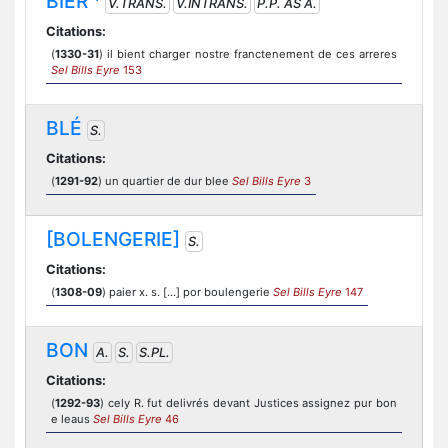
BIER
V.TRANS.
V.INTRANS.
P.P. AS A.
Citations:
(
1330-31
) il bient charger nostre franctenement de ces arreres
Sel Bills Eyre
153
BLÉ
S.
Citations:
(
1291-92
) un quartier de dur blee
Sel Bills Eyre
3
[BOLENGERIE]
S.
Citations:
(
1308-09
) paier x. s. [...] por boulengerie
Sel Bills Eyre
147
BON
A.
S.
S.PL.
Citations:
(
1292-93
) cely R. fut delivrés devant Justices assignez pur bon
e leaus
Sel Bills Eyre
46