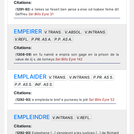
Citations:
(
1291-92
) e ilekes se feseit ben aeise a eise od Isabee feme dit
Geffreu
Sel Bills Eyre
31
EMPEIRER
V.TRANS.
V.ABSOL.
V.INTRANS.
V.REFL.
P.PR. AS A.
P.P. AS A.
Citations:
(
1308-09
) en fu namié e enpira son gage en la prison de la
value de iij s. de torneys
Sel Bills Eyre
142
EMPLAIDER
V.TRANS.
V.INTRANS.
P.PR. AS S.
P.P. AS S.
INF. AS S.
Citations:
(
1292-93
) e empleda le bref e pursewy le plé
Sel Bills Eyre
52
EMPLEINDRE
V.INTRANS.
V.REFL.
Citations:
(
1292-93
) Estephene [...] s’enpleynt a les justices [...] de Richard