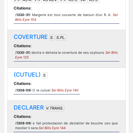
Citations:
(
1330-31
) Margerie est tout couverte de baroun d’un R. A.
Sel
Bills Eyre
154
COVERTURE
S.
S.PL.
Citations:
(
1330-31
) decira e detreta la coverture de ses coylouns
Sel Bills
Eyre
125
(CUTUEL)
S.
Citations:
(
1308-09
) O. le cutuel
Sel Bills Eyre
140
DECLARER
V.TRANS.
Citations:
(
1308-09
) e fait protestacion de declairier de bouche ceo que
mestier li sera
Sel Bills Eyre
144