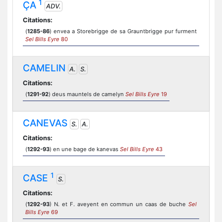
1
ÇA
ADV.
Citations:
(
1285-86
) envea a Storebrigge de sa Grauntbrigge pur furment
Sel Bills Eyre
80
CAMELIN
A.
S.
Citations:
(
1291-92
) deus mauntels de camelyn
Sel Bills Eyre
19
CANEVAS
S.
A.
Citations:
(
1292-93
) en une bage de kanevas
Sel Bills Eyre
43
1
CASE
S.
Citations:
(
1292-93
) N. et F. aveyent en commun un caas de buche
Sel
Bills Eyre
69