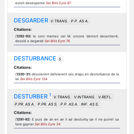
estoit desesperee
Sel Bills Eyre
87
DESGARDER
V.TRANS.
P.P. AS A.
Citations:
(
1292-93
) le cors memes cel M. uncore demort desenterré,
desolé e degardé
Sel Bills Eyre
76
DESTURBANCE
S.
Citations:
(
1330-31
) desolerent defolerent ses draps en destorbance de la
lei
Sel Bills Eyre
134
1
DESTURBER
V.TRANS.
V.INTRANS.
V.REFL.
P.PR. AS A.
P.PR. AS S.
P.P. AS A.
INF. AS S.
Citations:
(
1291-92
) E puis de an en an li ad desturby qe il ne purret sa
tere gayner
Sel Bills Eyre
34