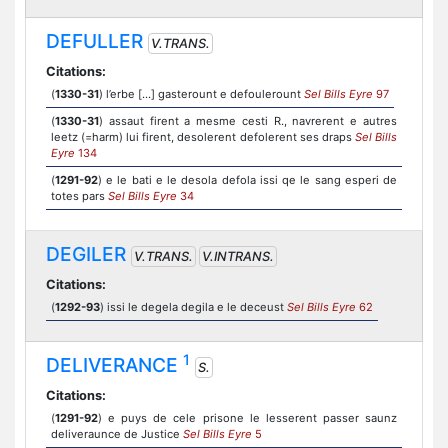
DEFULLER
V.TRANS.
Citations:
(
1330-31
) l’erbe [...] gasterount e defoulerount
Sel Bills Eyre
97
(
1330-31
) assaut firent a mesme cesti R., navrerent e autres
leetz (=harm) lui firent, desolerent defolerent ses draps
Sel Bills
Eyre
134
(
1291-92
) e le bati e le desola defola issi qe le sang esperi de
totes pars
Sel Bills Eyre
34
DEGILER
V.TRANS.
V.INTRANS.
Citations:
(
1292-93
) issi le degela degila e le deceust
Sel Bills Eyre
62
1
DELIVERANCE
S.
Citations:
(
1291-92
) e puys de cele prisone le lesserent passer saunz
deliveraunce de Justice
Sel Bills Eyre
5