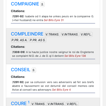
COMPAIGNIE
S.
Citations:
(
1291-92
) Isabele od li alapa ke unkes peuis en la companne G.
(=her husband) ne entra
Sel Bills Eyre
31
COMPLEINDRE
V.TRANS.
V.INTRANS.
V.REFL.
P.PR. AS A.
P.PR. AS S.
Citations:
(
1308-09
) A la haute justice nostre seignur le roi de Engleterre
se complaint M.D. de J. de D. qi li detient
Sel Bills Eyre
138
CONSEIL
S.
Citations:
(
1291-92
) par sa collusion vers ses adverseirs ad fet ses brefs
abatre e faussement se est deturné del conseil memes cele
Avice al conseil ses adversayrs
Sel Bills Eyre
4
1
COURE
V.TRANS.
V.INTRANS.
V.REFL.