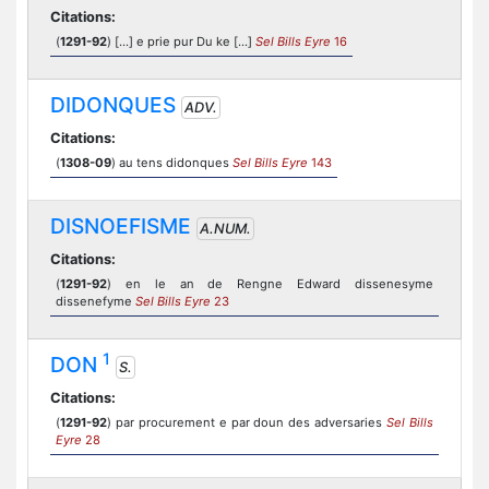
Citations:
(
1291-92
) [...] e prie pur Du ke [...]
Sel Bills Eyre
16
DIDONQUES
ADV.
Citations:
(
1308-09
) au tens didonques
Sel Bills Eyre
143
DISNOEFISME
A.NUM.
Citations:
(
1291-92
) en le an de Rengne Edward dissenesyme
dissenefyme
Sel Bills Eyre
23
1
DON
S.
Citations:
(
1291-92
) par procurement e par doun des adversaries
Sel Bills
Eyre
28