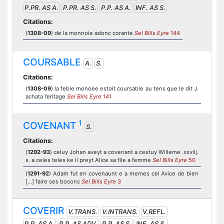
P.PR. AS A.
P.PR. AS S.
P.P. AS A.
INF. AS S.
Citations:
(
1308-09
) de la monnoie adonc corante
Sel Bills Eyre
144
COURSABLE
A.
S.
Citations:
(
1308-09
) la feble monoee estoit coursable au tens que le dit J.
achata l’eritage
Sel Bills Eyre
141
1
COVENANT
S.
Citations:
(
1292-93
) celuy Johan aveyt a covenant a cestuy Willeme .xxviij.
s. a celes teles ke il preyt Alice sa file a femme
Sel Bills Eyre
50
(
1291-92
) Adam fut en covenaunt e a memes cel Avice de bien
[…] faire ses bosons
Sel Bills Eyre
3
COVERIR
V.TRANS.
V.INTRANS.
V.REFL.
P.P. AS A.
P.P. AS ADV.
P.P. AS S.
INF. AS S.