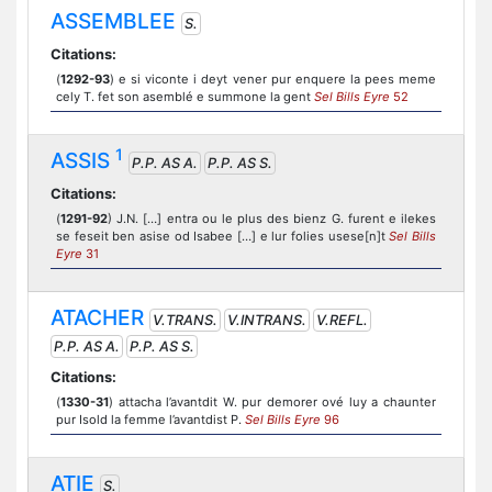
ASSEMBLEE
S.
Citations:
(
1292-93
) e si viconte i deyt vener pur enquere la pees meme
cely T. fet son asemblé e summone la gent
Sel Bills Eyre
52
1
ASSIS
P.P. AS A.
P.P. AS S.
Citations:
(
1291-92
) J.N. […] entra ou le plus des bienz G. furent e ilekes
se feseit ben asise od Isabee […] e lur folies usese[n]t
Sel Bills
Eyre
31
ATACHER
V.TRANS.
V.INTRANS.
V.REFL.
P.P. AS A.
P.P. AS S.
Citations:
(
1330-31
) attacha l’avantdit W. pur demorer ové luy a chaunter
pur Isold la femme l’avantdist P.
Sel Bills Eyre
96
ATIE
S.