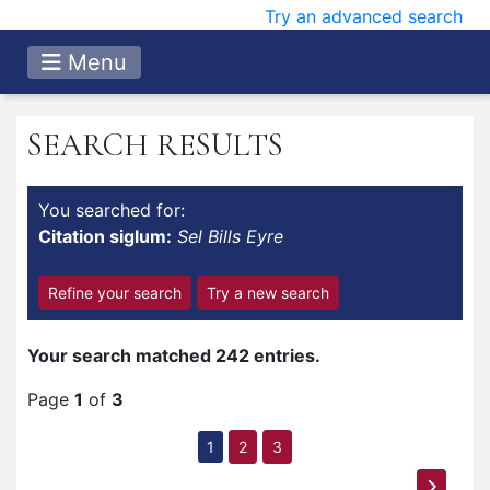
Try an advanced search
Menu
SEARCH RESULTS
You searched for:
Citation siglum:
Sel Bills Eyre
Refine your search
Try a new search
Your search matched 242 entries.
Page
1
of
3
1
2
3