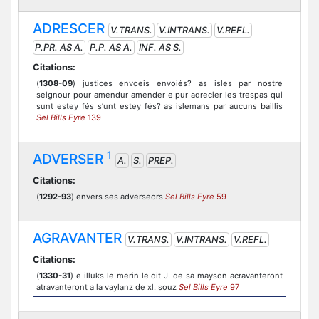
ADRESCER
V.TRANS.
V.INTRANS.
V.REFL.
P.PR. AS A.
P.P. AS A.
INF. AS S.
Citations:
(
1308-09
) justices envoeis envoiés? as isles par nostre
seignour pour amendur amender e pur adrecier les trespas qui
sunt estey fés s’unt estey fés? as islemans par aucuns baillis
Sel Bills Eyre
139
1
ADVERSER
A.
S.
PREP.
Citations:
(
1292-93
) envers ses adverseors
Sel Bills Eyre
59
AGRAVANTER
V.TRANS.
V.INTRANS.
V.REFL.
Citations:
(
1330-31
) e illuks le merin le dit J. de sa mayson acravanteront
atravanteront a la vaylanz de xl. souz
Sel Bills Eyre
97