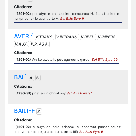
Citations:
(
1291-92
) par atye e par fausine comaunda H. […] attacher et
amprisoner le avant dite A.
Sel Bills Eyre
9
2
AVER
V.TRANS.
V.INTRANS.
V.REFL.
V.IMPERS.
V.AUX.
P.P. AS A.
Citations:
(
1291-92
) Ws ke awets la pes agarder a garder
Sel Bills Eyre
29
1
BAI
A.
S.
Citations:
(
1330-31
) prist soun chival bay
Sel Bills Eyre
94
BAILIFF
S.
Citations:
(
1291-92
) e puys de cele prisone le lesserent passer saunz
deliveraunce de justice ou autre bailiff
Sel Bills Eyre
5