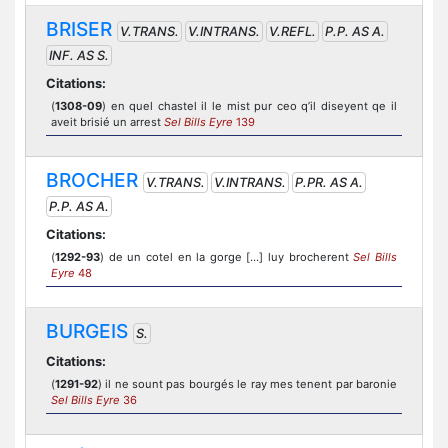
BRISER
V.TRANS.
V.INTRANS.
V.REFL.
P.P. AS A.
INF. AS S.
Citations:
(
1308-09
) en quel chastel il le mist pur ceo q’il diseyent qe il
aveit brisié un arrest
Sel Bills Eyre
139
BROCHER
V.TRANS.
V.INTRANS.
P.PR. AS A.
P.P. AS A.
Citations:
(
1292-93
) de un cotel en la gorge [...] luy brocherent
Sel Bills
Eyre
48
BURGEIS
S.
Citations:
(
1291-92
) il ne sount pas bourgés le ray mes tenent par baronie
Sel Bills Eyre
36