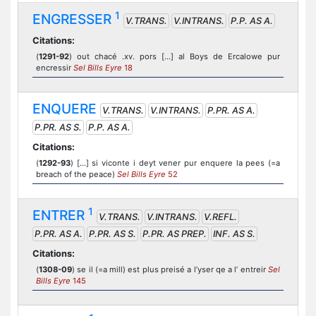
1
ENGRESSER
V.TRANS.
V.INTRANS.
P.P. AS A.
Citations:
(
1291-92
) out chacé .xv. pors [...] al Boys de Ercalowe pur
encressir
Sel Bills Eyre
18
ENQUERE
V.TRANS.
V.INTRANS.
P.PR. AS A.
P.PR. AS S.
P.P. AS A.
Citations:
(
1292-93
) [...] si viconte i deyt vener pur enquere la pees (=a
breach of the peace)
Sel Bills Eyre
52
1
ENTRER
V.TRANS.
V.INTRANS.
V.REFL.
P.PR. AS A.
P.PR. AS S.
P.PR. AS PREP.
INF. AS S.
Citations:
(
1308-09
) se il (=a mill) est plus preisé a l’yser qe a l’ entreir
Sel
Bills Eyre
145