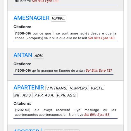
de la terre
Sel Bills Eyre
139
AMESNAGIER
V.REFL.
Citations:
(
1308-09
) pur ce que il se sont amesnagiés desus e que la
chose (=property) vaut plus que elle ne feseit
Sel Bills Eyre
140
ANTAN
ADV.
Citations:
(
1308-09
) qe fu grangur en l’aunee de antan
Sel Bills Eyre
137
APARTENIR
V.INTRANS.
V.IMPERS.
V.REFL.
INF. AS S.
P.PR. AS A.
P.PR. AS S.
Citations:
(
1292-93
) ele avoyt recoveré uyn mesuage ou les
apertenauntes apertenaunces en Bromleye
Sel Bills Eyre
53
1