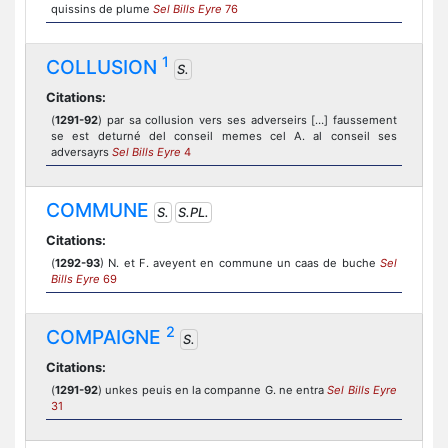
quissins de plume
Sel Bills Eyre
76
1
COLLUSION
S.
Citations:
(
1291-92
) par sa collusion vers ses adverseirs […] faussement
se est deturné del conseil memes cel A. al conseil ses
adversayrs
Sel Bills Eyre
4
COMMUNE
S.
S.PL.
Citations:
(
1292-93
) N. et F. aveyent en commune un caas de buche
Sel
Bills Eyre
69
2
COMPAIGNE
S.
Citations:
(
1291-92
) unkes peuis en la companne G. ne entra
Sel Bills Eyre
31