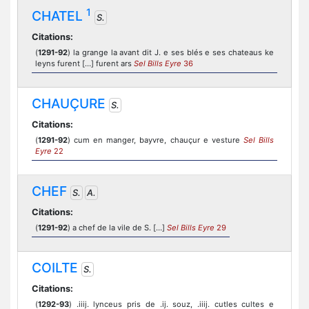
1
CHATEL
S.
Citations:
(
1291-92
) la grange la avant dit J. e ses blés e ses chateaus ke
leyns furent […] furent ars
Sel Bills Eyre
36
CHAUÇURE
S.
Citations:
(
1291-92
) cum en manger, bayvre, chauçur e vesture
Sel Bills
Eyre
22
CHEF
S.
A.
Citations:
(
1291-92
) a chef de la vile de S. […]
Sel Bills Eyre
29
COILTE
S.
Citations:
(
1292-93
) .iiij. lynceus pris de .ij. souz, .iiij. cutles cultes e