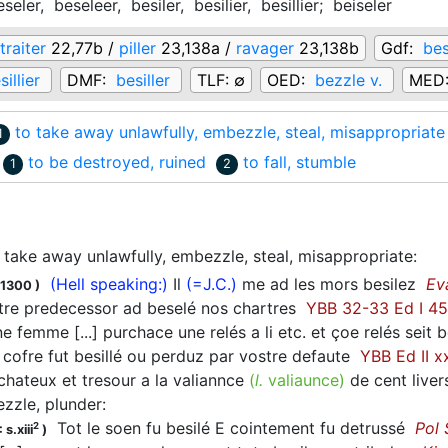
eseler,
beseleer,
besiler,
besilier,
besillier;
beiseler
traiter
22,77b /
piller
23,138a /
ravager
23,138b
Gdf:
bes
sillier
DMF:
besiller
TLF:
∅
OED:
bezzle v.
MED
to take away unlawfully, embezzle, steal, misappropriate
1
to be destroyed, ruined
to fall, stumble
1
2
 take away unlawfully, embezzle, steal, misappropriate
:
(Hell speaking:)
Il
(=J.C.)
me ad les mors
besilez
Ev
.1300
)
re predecessor ad
beselé
nos chartres
YBB 32-33 Ed I 4
e femme [...] purchace une relés a li etc. et çoe relés seit
b
 cofre fut
besillé
ou perduz par vostre defaute
YBB Ed II x
hateux et tresour a la valiannce
(
l.
valiaunce)
de cent liver
zzle, plunder
:
Tot le soen fu
besilé
E cointement fu detrussé
Pol
2
 s.xiii
)