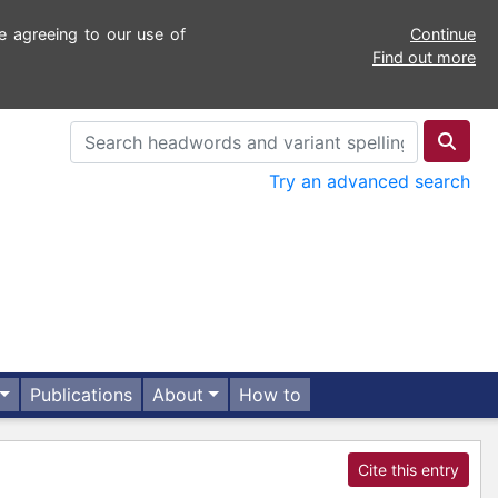
e agreeing to our use of
Continue
Find out more
Try an advanced search
Publications
About
How to
Cite this entry