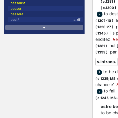
[
(
c.1281
)
bessaunt
(
c.1300
)
besser
to des
2
bessere
1
le
best
s.xiii
(
1307-10
)
pr
(
1326-27
)
ils 
(
1345
)
enditez
Re
nul [
(
1381
)
par c
(
1399
)
v.intrans.
to be d
1
(
c.1235;
MS: 
chancele’
to fall
2
(
c.1245;
MS: 
estre be
to be ch