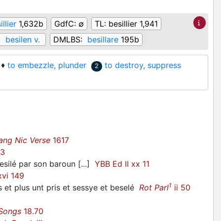
illier
1,632b
GdfC:
∅
TL:
besillier 1,941
:
besilen v.
DMLBS:
besillare
195b
♦
to embezzle, plunder
to destroy, suppress
2
ang Nic Verse
1617
53
esilé
par son baroun [...]
YBB Ed II xx 11
xvi 149
1
s et plus unt pris et sessye et
beselé
Rot Parl
ii 50
 Songs
18.70