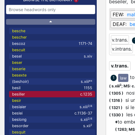
beseiler,
b
FEW:
mal
DEAF:
be
besche
bescher
v.trans.
bescoz
1171-74
v.intrans.
bescuit
besel
s.xiv
beser
v.trans.
beserie
besexte
to
law
1
ex
(beshoir)
s.xiii
2
(
s.xiii
;
MS: c
besil
1155
nost
(
1305
)
besiller
c.1235
si un
(
1316
)
besir
si le
2/4
beslaier
s.xiii
(
1321
)
beslei
c.1136-37
les c
(
1330
)
2/4
beslong
s.xii
♦
to embe
2
besorder
s.xii
(
1263;
MS:
besquit