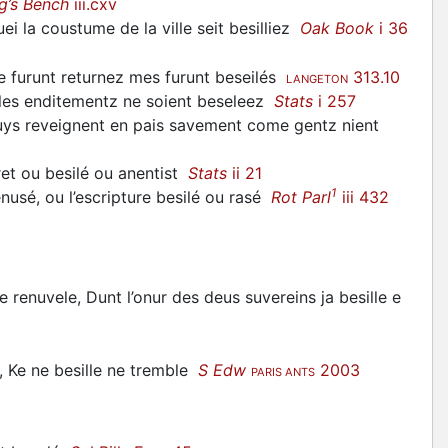
g’s Bench
iii.cxv
ei la coustume de la ville seit
besilliez
Oak Book
i 36
e furunt returnez mes furunt
beseilés
313.10
LANGETON
 les enditementz ne soient
beseleez
Stats
i 257
uys reveignent en pais savement come gentz nient
tret ou
besilé
ou anentist
Stats
ii 21
1
usé, ou l’escripture
besilé
ou rasé
Rot Parl
iii 432
e renuvele, Dunt l’onur des deus suvereins ja
besille
e
, Ke ne
besille
ne tremble
S Edw
2003
PARIS ANTS