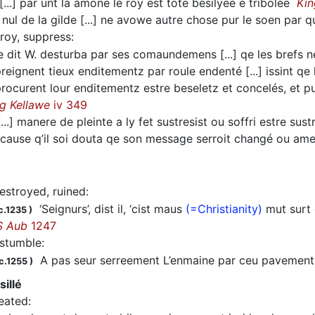
...] par unt la amone le roy est tote
besilyee
e tribolee
Kin
nul de la gilde [...] ne avowe autre chose pur le soen par qu
troy, suppress
:
 dit W. desturba par ses comaundemens [...] qe les brefs n
eignent tieux enditementz par roule endenté [...] issint qe
procurent lour enditementz estre
beseletz
et concelés, et p
g Kellawe
iv 349
...] manere de pleinte a ly fet sustresist ou soffri estre sus
ause q’il soi douta qe son message serroit changé ou amen
estroyed, ruined
:
‘Seignurs’, dist il, ‘cist maus
(=Christianity)
mut surt 
c.1235
)
S Aub
1247
, stumble
:
A pas seur serreement L’enmaine par ceu pavement
c.1255
)
sillé
eated
: