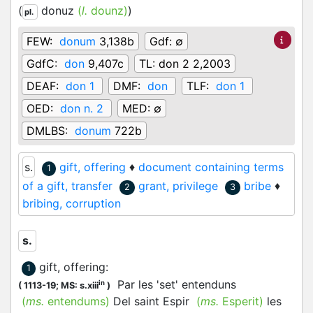
(
donuz
(
l.
dounz)
)
pl.
FEW:
donum
3,138b
Gdf:
∅
GdfC:
don
9,407c
TL:
don 2 2,2003
DEAF:
don 1
DMF:
don
TLF:
don 1
OED:
don n. 2
MED:
∅
DMLBS:
donum
722b
s.
gift, offering
♦
document containing terms
1
of a gift, transfer
grant, privilege
bribe
♦
2
3
bribing, corruption
s.
gift, offering
:
1
Par les 'set' entenduns
in
(
1113-19;
MS: s.xiii
)
(
ms.
entendums)
Del saint Espir
(
ms.
Esperit)
les