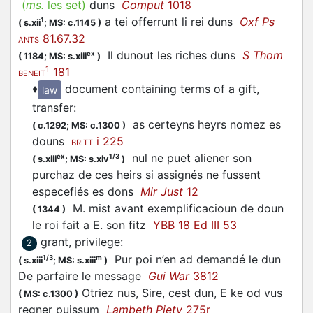
(
ms.
les set)
duns
Comput
1018
a tei offerrunt li rei duns
Oxf Ps
1
(
s.xii
;
MS: c.1145
)
81.67.32
ANTS
Il dunout les riches duns
S Thom
ex
(
1184;
MS: s.xiii
)
1
181
BENEIT
♦
document containing terms of a gift,
law
transfer
:
as certeyns heyrs nomez es
(
c.1292;
MS: c.1300
)
douns
i 225
BRITT
nul ne puet aliener son
ex
1/3
(
s.xiii
;
MS: s.xiv
)
purchaz de ces heirs si assignés ne fussent
especefiés es dons
Mir Just
12
M. mist avant exemplificacioun de doun
(
1344
)
le roi fait a E. son fitz
YBB 18 Ed III 53
grant, privilege
:
2
Pur poi n’en ad demandé le dun
1/3
m
(
s.xiii
;
MS: s.xiii
)
De parfaire le message
Gui War
3812
Otriez nus, Sire, cest dun, E ke od vus
(
MS: c.1300
)
regner puissum
Lambeth Piety
275r