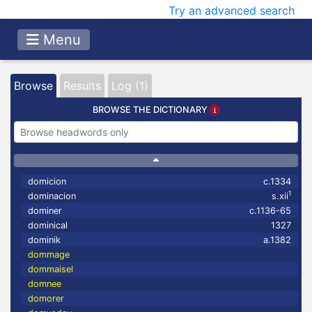
Try an advanced search
Menu
Browse
Results
Log (1)
BROWSE THE DICTIONARY
domicion
c.1334
1
dominacion
s.xii
dominer
c.1136-65
dominical
1327
dominik
a.1382
dommage
dommaisel
domnee
domorer