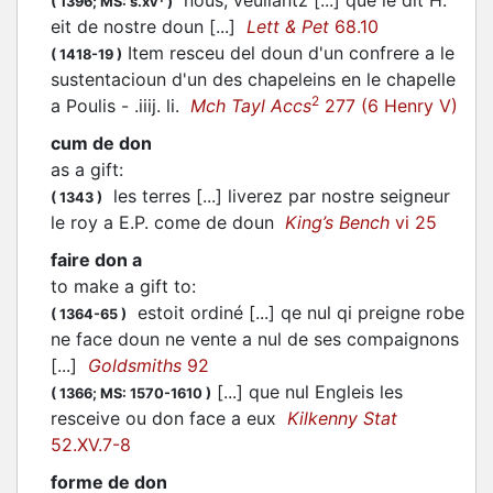
nous, veullantz [...] que le dit H.
(
1396;
MS: s.xv
)
eit de nostre doun [...]
Lett & Pet
68.10
Item resceu del doun d'un confrere a le
(
1418-19
)
sustentacioun d'un des chapeleins en le chapelle
2
a Poulis - .iiij. li.
Mch Tayl Accs
277 (6 Henry V)
cum de don
as a gift
:
les terres [...] liverez par nostre seigneur
(
1343
)
le roy a E.P. come de doun
King’s Bench
vi 25
faire don a
to make a gift to
:
estoit ordiné [...] qe nul qi preigne robe
(
1364-65
)
ne face doun ne vente a nul de ses compaignons
[...]
Goldsmiths
92
[...] que nul Engleis les
(
1366;
MS: 1570-1610
)
resceive ou don face a eux
Kilkenny Stat
52.XV.7-8
forme de don