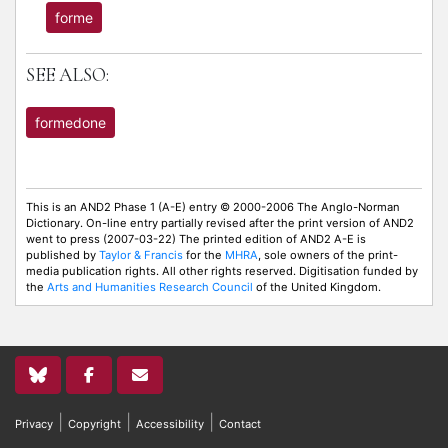
forme
SEE ALSO:
formedone
This is an AND2 Phase 1 (A-E) entry © 2000-2006 The Anglo-Norman
Dictionary. On-line entry partially revised after the print version of AND2
went to press (2007-03-22) The printed edition of AND2 A-E is
published by
Taylor & Francis
for the
MHRA
, sole owners of the print-
media publication rights. All other rights reserved. Digitisation funded by
the
Arts and Humanities Research Council
of the United Kingdom.
|
|
|
Privacy
Copyright
Accessibility
Contact