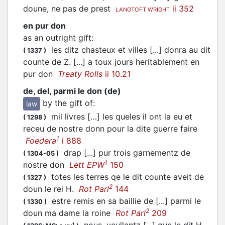
doune, ne pas de prest
ii 352
LANGTOFT WRIGHT
en pur don
as an outright gift
:
les ditz chasteux et villes [...] donra au dit
(
1337
)
counte de Z. [...] a toux jours heritablement en
pur don
Treaty Rolls
ii 10.21
de, del, parmi le don (de)
by the gift of
:
law
mil livres […] les queles il ont la eu et
(
1298
)
receu de nostre donn pour la dite guerre faire
1
Foedera
i 888
drap [...] pur trois garnementz de
(
1304-05
)
1
nostre don
Lett EPW
150
totes les terres qe le dit counte aveit de
(
1327
)
2
doun le rei H.
Rot Parl
144
estre remis en sa baillie de [...] parmi le
(
1330
)
2
doun ma dame la roine
Rot Parl
209
1