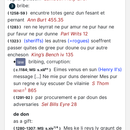
bribe
:
3
encuntre totes genz dun fesant et
(
1258-59
)
pernant
Ann Burt
455.35
ren ne leyrrat ne pur amur ne pur haur ne
(
1283
)
pur favur ne pur dunne
Parl Writs
12
(sheriffs)
les autres
(=rogues)
soeffrent
(
1323
)
passer quites de gree pur doune ou pur autre
encheson
King’s Bench
iv 135
♦
bribing, corruption
:
law
Eimes venus en sun
(Henry II's)
ex
(
c.1184;
MS: s.xiii
)
message [...] Ne mie pur duns dereiner Mes pur
sun regne e luy escuser De vilainie
S Thom
1
865
BENEIT
par procurement e par doun des
(
1291-92
)
adversaries
Sel Bills Eyre
28
de don
as a gift
:
Mes ke li reys ly graunt de
1/4
(
1280-1307;
MS: s.xiv
)