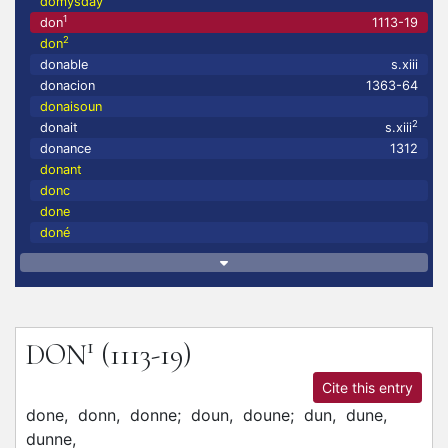
domysday
1
don
1113-19
2
don
donable
s.xiii
donacion
1363-64
donaisoun
2
donait
s.xiii
donance
1312
donant
donc
done
doné
1
DON
(1113-19)
Cite this entry
done,
donn,
donne;
doun,
doune;
dun,
dune,
dunne,