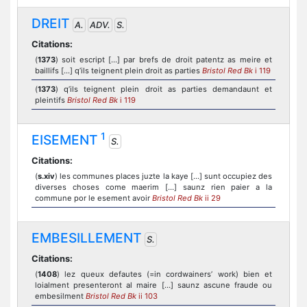
DREIT
A.
ADV.
S.
Citations:
(
1373
) soit escript [...] par brefs de droit patentz as meire et
baillifs [...] q’ils teignent plein droit as parties
Bristol Red Bk
i 119
(
1373
) q’ils teignent plein droit as parties demandaunt et
pleintifs
Bristol Red Bk
i 119
1
EISEMENT
S.
Citations:
(
s.xiv
) les communes places juzte la kaye [...] sunt occupiez des
diverses choses come maerim [...] saunz rien paier a la
commune por le esement avoir
Bristol Red Bk
ii 29
EMBESILLEMENT
S.
Citations:
(
1408
) lez queux defautes (=in cordwainers’ work) bien et
loialment presenteront al maire [...] saunz ascune fraude ou
embesilment
Bristol Red Bk
ii 103