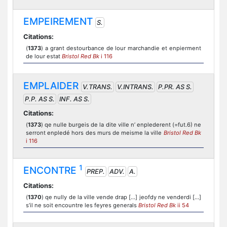
EMPEIREMENT
S.
Citations:
(
1373
) a grant destourbance de lour marchandie et enpierment
de lour estat
Bristol Red Bk
i 116
EMPLAIDER
V.TRANS.
V.INTRANS.
P.PR. AS S.
P.P. AS S.
INF. AS S.
Citations:
(
1373
) qe nulle burgeis de la dite ville n’ enplederent (=fut.6) ne
serront enpledé hors des murs de meisme la ville
Bristol Red Bk
i 116
1
ENCONTRE
PREP.
ADV.
A.
Citations:
(
1370
) qe nully de la ville vende drap [...] jeofdy ne venderdi [...]
s’il ne soit encountre les feyres generals
Bristol Red Bk
ii 54