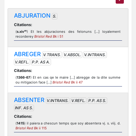
ABJURATION
S.
Citations:
m
(
s.xiv
) Et les abjuraciones des felonuns […] loyalement
recorderey
Bristol Red Bk
i 51
ABREGER
V.TRANS.
V.ABSOL.
V.INTRANS.
V.REFL.
P.P. AS A.
Citations:
(
1366-67
) Et en cas qe le maire […] abregge de la dite summe
ou mitigacion face [...]
Bristol Red Bk
ii 47
ABSENTER
V.INTRANS.
V.REFL.
P.P. AS S.
INF. AS S.
Citations:
(
1415
) il paiera a chescun temps que soy absentera vj. s. viij. d.
Bristol Red Bk
ii 115