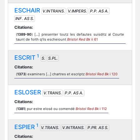
ESCHAIR
V.INTRANS.
V.IMPERS.
P.P. AS A.
INF. AS S.
Citations:
(
1389-90
) [...] presenter toutz les defautes suisditz al Courte
taunt de foith q’ils escheiount
Bristol Red Bk
ii 61
1
ESCRIT
S.
S.PL.
Citations:
(
1373
) examiners [...] chartres et escriptz
Bristol Red Bk
i 120
ESLOSER
V.TRANS.
P.P. AS A.
Citations:
(
1381
) pur estre elosé ou comendé
Bristol Red Bk
i 112
1
ESPIER
V.TRANS.
V.INTRANS.
P.PR. AS S.
Citations: