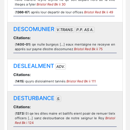
illeqes a fyler
Bristol Red Bk
ii 30
(
1366-67
) aprés lour departir de lour offices
Bristol Red Bk
ii 49
DESCOMUNIER
V.TRANS.
P.P. AS A.
Citations:
(
1400-01
) qe nulle burgeys [...] eaux mentaigne ne receyve en
apprés sur payne d’estre discomunez
Bristol Red Bk
ii 75
DESLEALMENT
ADV.
Citations:
(
1415
) quyrs disloialment tannés
Bristol Red Bk
ii 111
DESTURBANCE
S.
Citations:
(
1373
) Et qe les dites maire et baillifs eient poair de remuer tielx
officers [...] sanz destourbance de notre seignur le Roy
Bristol
Red Bk
i 124