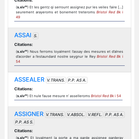
Citations:
m
(
s.xiv
) Et les gentz qi serrount assignez pur les veiles faire […]
seurement arayeroms et bonement treteroms
Bristol Red Bk
i
49
ASSAI
S.
Citations:
m
(
s.xiv
) Nous ferroms loyalment l’assay des mesures et d’alnes
d’acorder a l’estaundard nostre seygnur le Rey
Bristol Red Bk
i
54
ASSEALER
V.TRANS.
P.P. AS A.
Citations:
m
(
s.xiv
) Et nule fause mesure n’ asselleroms
Bristol Red Bk
i 54
ASSIGNER
V.TRANS.
V.ABSOL.
V.REFL.
P.P. AS A.
P.P. AS S.
Citations:
m
(
s.xiv
) Et loyalment la porte a ma garde assignee garderay