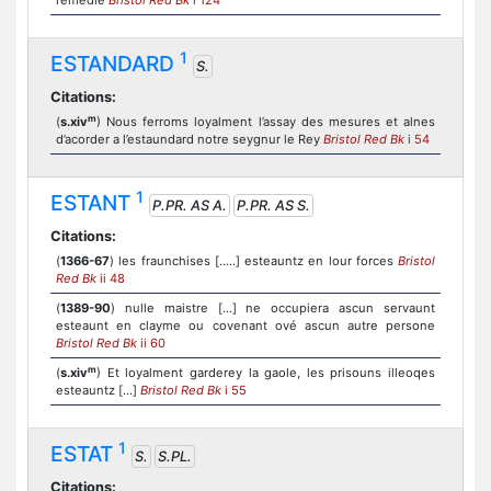
remedie
Bristol Red Bk
i 124
1
ESTANDARD
S.
Citations:
m
(
s.xiv
) Nous ferroms loyalment l’assay des mesures et alnes
d’acorder a l’estaundard notre seygnur le Rey
Bristol Red Bk
i 54
1
ESTANT
P.PR. AS A.
P.PR. AS S.
Citations:
(
1366-67
) les fraunchises [..…] esteauntz en lour forces
Bristol
Red Bk
ii 48
(
1389-90
) nulle maistre [...] ne occupiera ascun servaunt
esteaunt en clayme ou covenant ové ascun autre persone
Bristol Red Bk
ii 60
m
(
s.xiv
) Et loyalment garderey la gaole, les prisouns illeoqes
esteauntz [...]
Bristol Red Bk
i 55
1
ESTAT
S.
S.PL.
Citations: