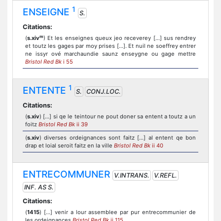
1
ENSEIGNE
S.
Citations:
m
(
s.xiv
) Et les enseignes queux jeo receverey [...] sus rendrey
et toutz les gages par moy prises [...]. Et nuil ne soeffrey entrer
ne issyr ové marchaundie saunz enseygne ou gage mettre
Bristol Red Bk
i 55
1
ENTENTE
S.
CONJ.LOC.
Citations:
(
s.xiv
) [...] si qe le teintour ne pout doner sa entent a toutz a un
foitz
Bristol Red Bk
ii 39
(
s.xiv
) diverses ordeignances sont faitz [...] al entent qe bon
drap et loial seroit faitz en la ville
Bristol Red Bk
ii 40
ENTRECOMMUNER
V.INTRANS.
V.REFL.
INF. AS S.
Citations:
(
1415
) [...] venir a lour assemblee par pur entrecommunier de
les ordeignances
Bristol Red Bk
ii 115