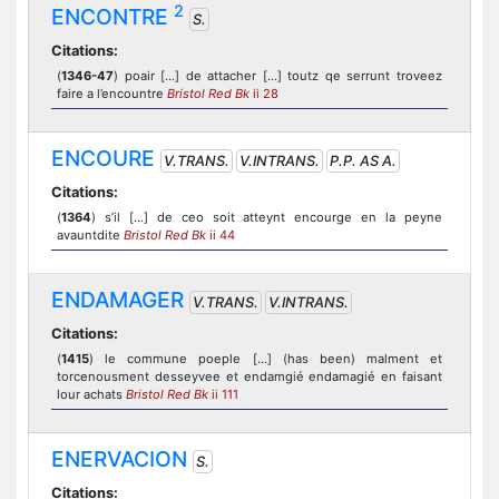
2
ENCONTRE
S.
Citations:
(
1346-47
) poair [...] de attacher [...] toutz qe serrunt troveez
faire a l’encountre
Bristol Red Bk
ii 28
ENCOURE
V.TRANS.
V.INTRANS.
P.P. AS A.
Citations:
(
1364
) s’il [...] de ceo soit atteynt encourge en la peyne
avauntdite
Bristol Red Bk
ii 44
ENDAMAGER
V.TRANS.
V.INTRANS.
Citations:
(
1415
) le commune poeple [...] (has been) malment et
torcenousment desseyvee et endamgié endamagié en faisant
lour achats
Bristol Red Bk
ii 111
ENERVACION
S.
Citations: