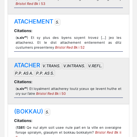
Bristol Red Bk
i 53
ATACHEMENT
S.
Citations:
m
(
s.xiv
) Et sy plus des byens soyent trovez […] jeo les
attacherez. Et le dist attachement entierement as ditz
custumers presenterey
Bristol Red Bk
i 52
ATACHER
V.TRANS.
V.INTRANS.
V.REFL.
P.P. AS A.
P.P. AS S.
Citations:
m
(
s.xiv
) Et loyalment attacherey toutz yceux qe levent huthe et
cry sur l’atre
Bristol Red Bk
i 50
(BOKKAU)
S.
Citations:
(
1381
) Qe nul alym soit usee nule part en la ville en overaigne
forsqe spiralym, glasalym et bokkau bokkalym?
Bristol Red Bk
ii