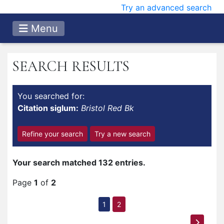
Try an advanced search
Menu
SEARCH RESULTS
You searched for:
Citation siglum:
Bristol Red Bk
Refine your search
Try a new search
Your search matched 132 entries.
Page
1
of
2
1
2