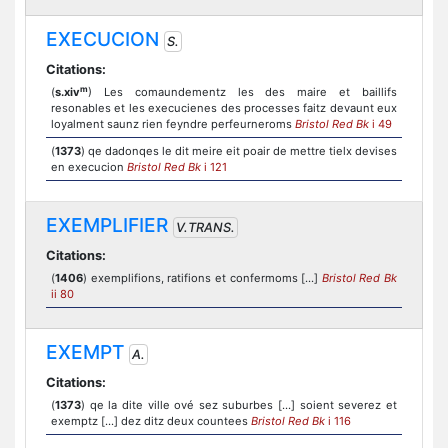
EXECUCION
S.
Citations:
m
(
s.xiv
) Les comaundementz les des maire et baillifs
resonables et les execucienes des processes faitz devaunt eux
loyalment saunz rien feyndre perfeurneroms
Bristol Red Bk
i 49
(
1373
) qe dadonqes le dit meire eit poair de mettre tielx devises
en execucion
Bristol Red Bk
i 121
EXEMPLIFIER
V.TRANS.
Citations:
(
1406
) exemplifions, ratifions et confermoms [...]
Bristol Red Bk
ii 80
EXEMPT
A.
Citations:
(
1373
) qe la dite ville ové sez suburbes [...] soient severez et
exemptz [...] dez ditz deux countees
Bristol Red Bk
i 116