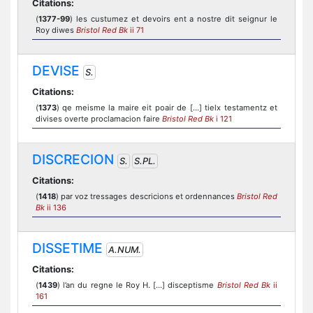
Citations:
(
1377-99
) les custumez et devoirs ent a nostre dit seignur le
Roy diwes
Bristol Red Bk
ii 71
DEVISE
S.
Citations:
(
1373
) qe meisme la maire eit poair de [...] tielx testamentz et
divises overte proclamacion faire
Bristol Red Bk
i 121
DISCRECION
S.
S.PL.
Citations:
(
1418
) par voz tressages descricions et ordennances
Bristol Red
Bk
ii 136
DISSETIME
A.NUM.
Citations:
(
1439
) l’an du regne le Roy H. [...] disceptisme
Bristol Red Bk
ii
161