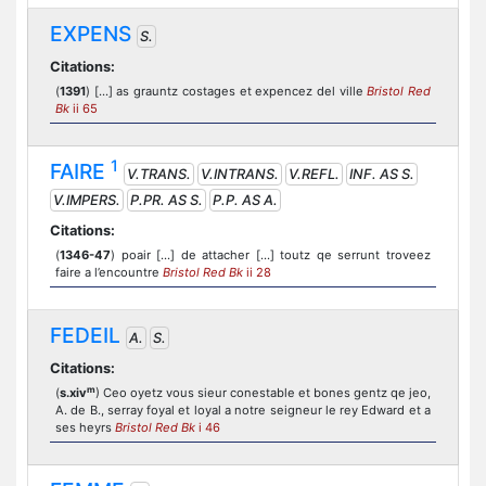
EXPENS
S.
Citations:
(
1391
) [...] as grauntz costages et expencez del ville
Bristol Red
Bk
ii 65
1
FAIRE
V.TRANS.
V.INTRANS.
V.REFL.
INF. AS S.
V.IMPERS.
P.PR. AS S.
P.P. AS A.
Citations:
(
1346-47
) poair [...] de attacher [...] toutz qe serrunt troveez
faire a l’encountre
Bristol Red Bk
ii 28
FEDEIL
A.
S.
Citations:
m
(
s.xiv
) Ceo oyetz vous sieur conestable et bones gentz qe jeo,
A. de B., serray foyal et loyal a notre seigneur le rey Edward et a
ses heyrs
Bristol Red Bk
i 46