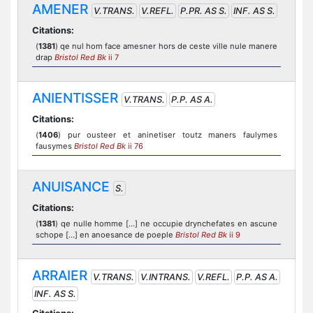
AMENER
V.TRANS.
V.REFL.
P.PR. AS S.
INF. AS S.
Citations:
(
1381
) qe nul hom face amesner hors de ceste ville nule manere
drap
Bristol Red Bk
ii 7
ANIENTISSER
V.TRANS.
P.P. AS A.
Citations:
(
1406
) pur ousteer et aninetiser toutz maners faulymes
fausymes
Bristol Red Bk
ii 76
ANUISANCE
S.
Citations:
(
1381
) qe nulle homme […] ne occupie drynchefates en ascune
schope […] en anoesance de poeple
Bristol Red Bk
ii 9
ARRAIER
V.TRANS.
V.INTRANS.
V.REFL.
P.P. AS A.
INF. AS S.