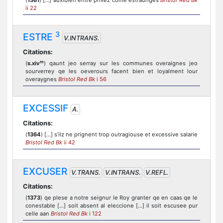
(
1381
) [...] auxibien entre privez come estraunges
Bristol Red Bk
ii 22
3
ESTRE
V.INTRANS.
Citations:
m
(
s.xiv
) qaunt jeo serray sur les communes overaignes jeo
sourverrey qe les oeverours facent bien et loyalment lour
overaygnes
Bristol Red Bk
i 56
EXCESSIF
A.
Citations:
(
1364
) [...] s’ilz ne prignent trop outragiouse et excessive salarie
Bristol Red Bk
ii 42
EXCUSER
V.TRANS.
V.INTRANS.
V.REFL.
Citations:
(
1373
) qe plese a notre seignur le Roy granter qe en caas qe le
conestable [...] soit absent al eleccione [...] il soit escusee pur
celle aan
Bristol Red Bk
i 122