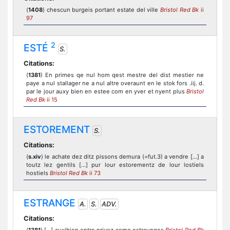
(
1408
) chescun burgeis portant estate del ville
Bristol Red Bk
ii
97
2
ESTÉ
S.
Citations:
(
1381
) En primes qe nul hom qest mestre del dist mestier ne
paye a nul stallager ne a nul altre overaunt en le stok fors .iij. d.
par le jour auxy bien en estee com en yver et nyent plus
Bristol
Red Bk
ii 15
ESTOREMENT
S.
Citations:
(
s.xiv
) le achate dez ditz pissons demura (=fut.3) a vendre [...] a
toutz lez gentils [...] pur lour estorementz de lour lostiels
hostiels
Bristol Red Bk
ii 73
ESTRANGE
A.
S.
ADV.
Citations: