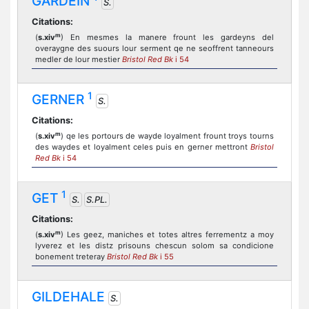
GARDEIN
S.
Citations:
m
(
s.xiv
) En mesmes la manere frount les gardeyns del
overaygne des suours lour serment qe ne seoffrent tanneours
medler de lour mestier
Bristol Red Bk
i 54
1
GERNER
S.
Citations:
m
(
s.xiv
) qe les portours de wayde loyalment frount troys tourns
des waydes et loyalment celes puis en gerner mettront
Bristol
Red Bk
i 54
1
GET
S.
S.PL.
Citations:
m
(
s.xiv
) Les geez, maniches et totes altres ferrementz a moy
lyverez et les distz prisouns chescun solom sa condicione
bonement treteray
Bristol Red Bk
i 55
GILDEHALE
S.