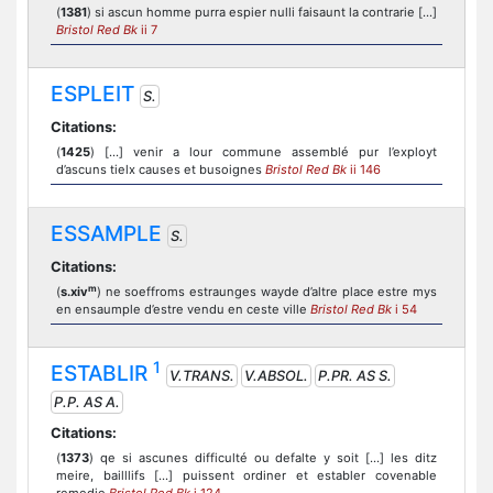
(
1381
) si ascun homme purra espier nulli faisaunt la contrarie [...]
Bristol Red Bk
ii 7
ESPLEIT
S.
Citations:
(
1425
) [...] venir a lour commune assemblé pur l’exployt
d’ascuns tielx causes et busoignes
Bristol Red Bk
ii 146
ESSAMPLE
S.
Citations:
m
(
s.xiv
) ne soeffroms estraunges wayde d’altre place estre mys
en ensaumple d’estre vendu en ceste ville
Bristol Red Bk
i 54
1
ESTABLIR
V.TRANS.
V.ABSOL.
P.PR. AS S.
P.P. AS A.
Citations:
(
1373
) qe si ascunes difficulté ou defalte y soit [...] les ditz
meire, bailllifs [...] puissent ordiner et establer covenable