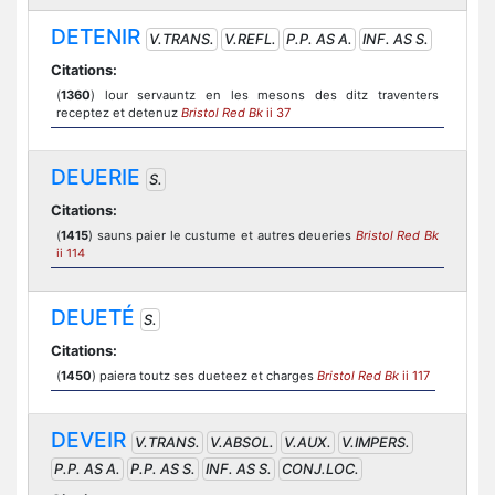
DETENIR
V.TRANS.
V.REFL.
P.P. AS A.
INF. AS S.
Citations:
(
1360
) lour servauntz en les mesons des ditz traventers
receptez et detenuz
Bristol Red Bk
ii 37
DEUERIE
S.
Citations:
(
1415
) sauns paier le custume et autres deueries
Bristol Red Bk
ii 114
DEUETÉ
S.
Citations:
(
1450
) paiera toutz ses dueteez et charges
Bristol Red Bk
ii 117
DEVEIR
V.TRANS.
V.ABSOL.
V.AUX.
V.IMPERS.
P.P. AS A.
P.P. AS S.
INF. AS S.
CONJ.LOC.