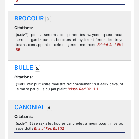
6
BROCOUR
S.
Citations:
m
(
s.xiv
) prestz serroms de porter les waydes qaunt nous
serroms garniz par les brocours et layalment ferrom les treys
tourns com appent et cele en gerner mettroms
Bristol Red Bk
i
55
BULLE
S.
Citations:
(
1381
) ceo puit estre moustré racionablement sur eaux devaunt
le maire par bulle ou par pleint
Bristol Red Bk
i 111
CANONIAL
A.
Citations:
m
(
s.xiv
) Et serray a les houres canoneles a moun poayr, in verbo
sacerdotis
Bristol Red Bk
i 52