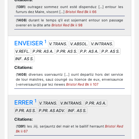
(
1391
) outragez sommez ount esté dispenduz [...] entour les
furrurs dez Maire, viscont [...]
Bristol Red Bk
ii 66
(
1408
) durant le temps q’il est sojernant entour son passage
overer en la dite arte
Bristol Red Bk
ii 98
1
ENVEISER
V.TRANS.
V.ABSOL.
V.INTRANS.
V.REFL.
P.PR. AS A.
P.PR. AS S.
P.P. AS A.
P.P. AS S.
INF. AS S.
Citations:
(
1408
) diverses sservauntz [...] ount departiz hors del service
de lour maistres, sauz coungé ou licence de eux, enveisaunce
(=enveisauntz) par lez riewes
Bristol Red Bk
ii 107
1
ERRER
V.TRANS.
V.INTRANS.
P.PR. AS A.
P.PR. AS S.
P.PR. AS ADV.
INF. AS S.
Citations:
(
1391
) les .iiij. serjauntz del mair et le baillif herraunt
Bristol Red
Bk
ii 67