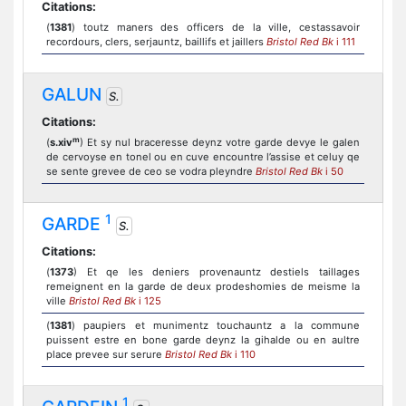
Citations:
(
1381
) toutz maners des officers de la ville, cestassavoir
recordours, clers, serjauntz, baillifs et jaillers
Bristol Red Bk
i 111
GALUN
S.
Citations:
m
(
s.xiv
) Et sy nul braceresse deynz votre garde devye le galen
de cervoyse en tonel ou en cuve encountre l’assise et celuy qe
se sente grevee de ceo se vodra pleyndre
Bristol Red Bk
i 50
1
GARDE
S.
Citations:
(
1373
) Et qe les deniers provenauntz destiels taillages
remeignent en la garde de deux prodeshomies de meisme la
ville
Bristol Red Bk
i 125
(
1381
) paupiers et munimentz touchauntz a la commune
puissent estre en bone garde deynz la gihalde ou en aultre
place prevee sur serure
Bristol Red Bk
i 110
1