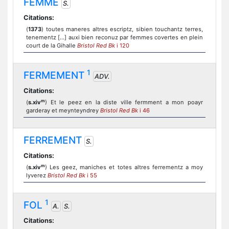
FEMME
S.
Citations:
(
1373
) toutes maneres altres escriptz, sibien touchantz terres,
tenementz [...] auxi bien reconuz par femmes covertes en plein
court de la Gihalle
Bristol Red Bk
i 120
1
FERMEMENT
ADV.
Citations:
m
(
s.xiv
) Et le peez en la diste ville fermment a mon poayr
garderay et meynteyndrey
Bristol Red Bk
i 46
FERREMENT
S.
Citations:
m
(
s.xiv
) Les geez, maniches et totes altres ferrementz a moy
lyverez
Bristol Red Bk
i 55
1
FOL
A.
S.
Citations: