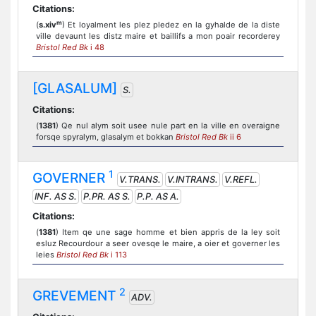
Citations:
m
(
s.xiv
) Et loyalment les plez pledez en la gyhalde de la diste
ville devaunt les distz maire et baillifs a mon poair recorderey
Bristol Red Bk
i 48
[GLASALUM]
S.
Citations:
(
1381
) Qe nul alym soit usee nule part en la ville en overaigne
forsqe spyralym, glasalym et bokkan
Bristol Red Bk
ii 6
1
GOVERNER
V.TRANS.
V.INTRANS.
V.REFL.
INF. AS S.
P.PR. AS S.
P.P. AS A.
Citations:
(
1381
) Item qe une sage homme et bien appris de la ley soit
esluz Recourdour a seer ovesqe le maire, a oier et governer les
leies
Bristol Red Bk
i 113
2
GREVEMENT
ADV.