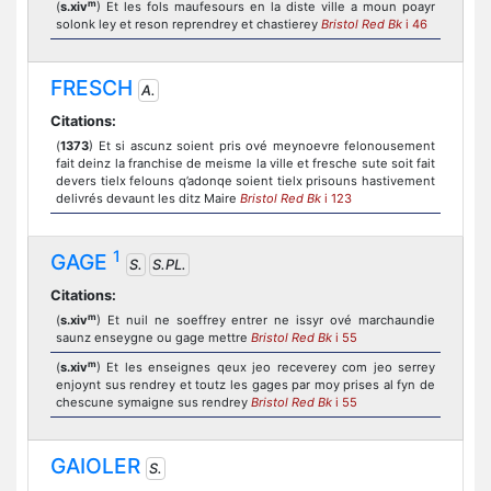
m
(
s.xiv
) Et les fols maufesours en la diste ville a moun poayr
solonk ley et reson reprendrey et chastierey
Bristol Red Bk
i 46
FRESCH
A.
Citations:
(
1373
) Et si ascunz soient pris ové meynoevre felonousement
fait deinz la franchise de meisme la ville et fresche sute soit fait
devers tielx felouns q’adonqe soient tielx prisouns hastivement
delivrés devaunt les ditz Maire
Bristol Red Bk
i 123
1
GAGE
S.
S.PL.
Citations:
m
(
s.xiv
) Et nuil ne soeffrey entrer ne issyr ové marchaundie
saunz enseygne ou gage mettre
Bristol Red Bk
i 55
m
(
s.xiv
) Et les enseignes qeux jeo receverey com jeo serrey
enjoynt sus rendrey et toutz les gages par moy prises al fyn de
chescune symaigne sus rendrey
Bristol Red Bk
i 55
GAIOLER
S.