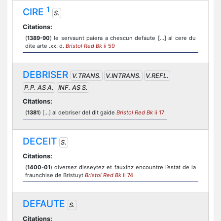
1
CIRE
S.
Citations:
(
1389-90
) le servaunt paiera a chescun defaute […] al cere du
dite arte .xx. d.
Bristol Red Bk
ii 59
DEBRISER
V.TRANS.
V.INTRANS.
V.REFL.
P.P. AS A.
INF. AS S.
Citations:
(
1381
) […] al debriser del dit gaide
Bristol Red Bk
ii 17
DECEIT
S.
Citations:
(
1400-01
) diversez disseytez et fauxinz encountre l’estat de la
fraunchise de Bristuyt
Bristol Red Bk
ii 74
DEFAUTE
S.
Citations: