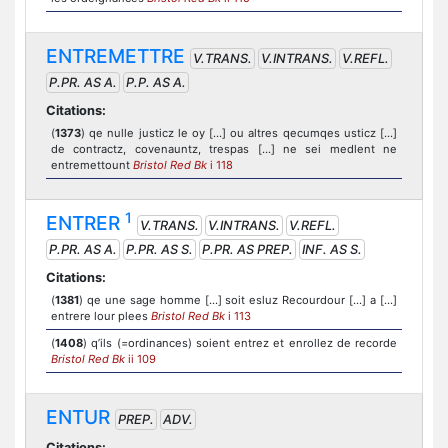
ENTREMETTRE
V.TRANS.
V.INTRANS.
V.REFL.
P.PR. AS A.
P.P. AS A.
Citations:
(
1373
) qe nulle justicz le oy [...] ou altres qecumqes usticz [...]
de contractz, covenauntz, trespas [...] ne sei medlent ne
entremettount
Bristol Red Bk
i 118
1
ENTRER
V.TRANS.
V.INTRANS.
V.REFL.
P.PR. AS A.
P.PR. AS S.
P.PR. AS PREP.
INF. AS S.
Citations:
(
1381
) qe une sage homme [...] soit esluz Recourdour [...] a [...]
entrere lour plees
Bristol Red Bk
i 113
(
1408
) q’ils (=ordinances) soient entrez et enrollez de recorde
Bristol Red Bk
ii 109
ENTUR
PREP.
ADV.
Citations: