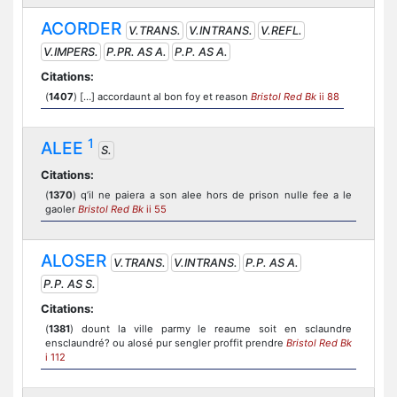
ACORDER
V.TRANS.
V.INTRANS.
V.REFL.
V.IMPERS.
P.PR. AS A.
P.P. AS A.
Citations:
(
1407
) […] accordaunt al bon foy et reason
Bristol Red Bk
ii 88
1
ALEE
S.
Citations:
(
1370
) q’il ne paiera a son alee hors de prison nulle fee a le
gaoler
Bristol Red Bk
ii 55
ALOSER
V.TRANS.
V.INTRANS.
P.P. AS A.
P.P. AS S.
Citations:
(
1381
) dount la ville parmy le reaume soit en sclaundre
ensclaundré? ou alosé pur sengler proffit prendre
Bristol Red Bk
i 112