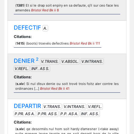
(
1381
) Et si le drap soit enpiry en sa defaute, q’il sur ceo face les
amendes
Bristol Red Bk
ii 8
DEFECTIF
A.
Citations:
(
1415
) (boots) troevés defectives
Bristol Red Bk
ii 111
2
DENIER
V.TRANS.
V.ABSOL.
V.INTRANS.
V.REFL.
INF. AS S.
Citations:
(
s.xiv
) Si nul d’eux denie ou soit trové trois foitz aler contre les
ordinances [...]
Bristol Red Bk
ii 41
DEPARTIR
V.TRANS.
V.INTRANS.
V.REFL.
P.PR. AS A.
P.PR. AS S.
P.P. AS A.
INF. AS S.
Citations:
(
s.xiv
) qe desormés nul hom soit hardy d’amesner (=take away)
nulle manere leyne teynte ne qe soit departi hors de la ville