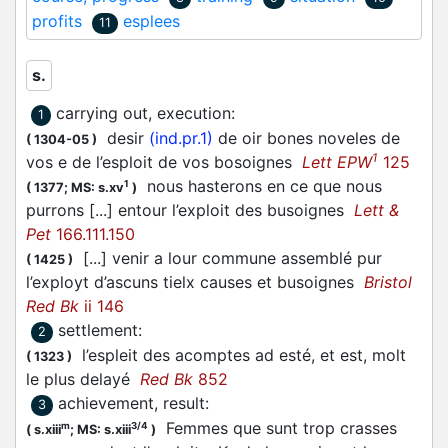
profits
esplees
11
s.
carrying out, execution
:
1
desir
(ind.pr.1)
de oir bones noveles de
(
1304-05
)
1
vos e de l’esploit de vos bosoignes
Lett EPW
125
nous hasterons en ce que nous
1
(
1377;
MS: s.xv
)
purrons [...] entour l’exploit des busoignes
Lett &
Pet
166.111.150
[...] venir a lour commune assemblé pur
(
1425
)
l’exployt d’ascuns tielx causes et busoignes
Bristol
Red Bk
ii 146
settlement
:
2
l’espleit des acomptes ad esté, et est, molt
(
1323
)
le plus delayé
Red Bk
852
achievement, result
:
3
Femmes que sunt trop crasses
m
3/4
(
s.xiii
;
MS: s.xiii
)