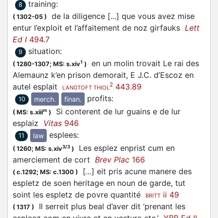
training
:
8
de la diligence [...] que vous avez mise
(
1302-05
)
entur l’exploit et l’affaitement de noz girfauks
Lett
Ed I
494.7
situation
:
9
en un molin trovait Le rai des
1
(
1280-1307;
MS: s.xiv
)
Alemaunz k’en prison demorait, E J.C. d’Escoz en
2
autel esplait
443.89
LANGTOFT THIOL
profits
:
merch.
finan.
10
Si conterent de lur guains e de lur
m
(
MS: s.xiii
)
esplaiz
Vitas
946
esplees
:
law
11
Les esplez enprist cum en
3/3
(
1260;
MS: s.xiv
)
amerciement de cort
Brev Plac
166
[...] eit pris acune manere des
(
c.1292;
MS: c.1300
)
espletz de soen heritage en noun de garde, tut
soint les espletz de povre quantité
ii 49
BRITT
Il serreit plus beal d’aver dit ‘prenant les
(
1317
)