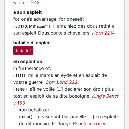
ii 242
WRIGHT
a sun espleit
for one’s advantage, for oneself
:
li ainz niez des dous retint a
ex
(
c.1170;
MS: s.xiii
)
sun espleit Dous corteis chevaliers
Horn
2214
bataille d’ espleit
1
bataille
en espleit de
in furtherance of
:
mille marcs en eyde et en espleit de
(
1311
)
vostre guerre
Corr Lond
222
s’il ne voille [...] declarer son droit plus
(
1346
)
tost en esploit de sa dite bosoigne
King’s Bench
v 153
♦
on behalf of
:
Le viscount fist panelle [...] en espleite
(
1354
)
du dit monsire R.
King’s Bench
iii cxxxv