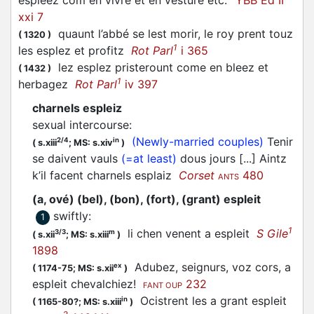
espleez com en vivre et en vesture etc.’
YBB Ed II
xxi 7
quaunt l’abbé se lest morir, le roy prent touz
(
1320
)
1
les esplez et profitz
Rot Parl
i 365
lez esplez pristerount come en bleez et
(
1432
)
1
herbagez
Rot Parl
iv 397
charnels espleiz
sexual intercourse
:
(Newly-married couples)
Tenir
2/4
in
(
s.xiii
;
MS: s.xiv
)
se daivent vauls
(=at least)
dous jours [...] Aintz
k’il facent charnels esplaiz
Corset
480
ANTS
(a, ové) (bel), (bon), (fort), (grant) espleit
swiftly
:
1
1
li chen venent a espleit
S Gile
3/3
m
(
s.xii
;
MS: s.xiii
)
1898
Adubez, seignurs, voz cors, a
ex
(
1174-75;
MS: s.xii
)
espleit chevalchiez!
232
FANT OUP
Ocistrent les a grant espleit
in
(
1165-80?;
MS: s.xiii
)