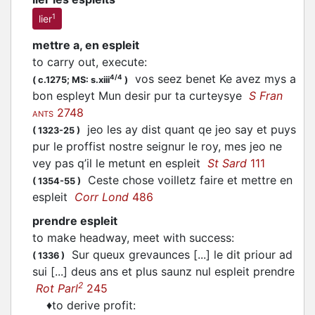
1
lier
mettre a, en espleit
to carry out, execute
:
vos seez benet Ke avez mys a
4/4
(
c.1275;
MS: s.xiii
)
bon espleyt Mun desir pur ta curteysye
S Fran
2748
ANTS
jeo les ay dist quant qe jeo say et puys
(
1323-25
)
pur le proffist nostre seignur le roy, mes jeo ne
vey pas q’il le metunt en espleit
St Sard
111
Ceste chose voilletz faire et mettre en
(
1354-55
)
espleit
Corr Lond
486
prendre espleit
to make headway, meet with success
:
Sur queux grevaunces [...] le dit priour ad
(
1336
)
sui [...] deus ans et plus saunz nul espleit prendre
2
Rot Parl
245
♦
to derive profit
: