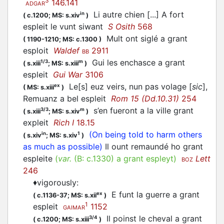
3
146.141
ADGAR
Li autre chien [...] A fort
in
(
c.1200;
MS: s.xiv
)
espleit le vunt siwant
S Osith
568
Mult ont siglé a grant
(
1190-1210;
MS: c.1300
)
esploit
Waldef
2911
BB
Gui les enchasce a grant
1/3
m
(
s.xiii
;
MS: s.xiii
)
espleit
Gui War
3106
Le[s] euz veirs, nun pas volage [
sic
],
ex
(
MS: s.xiii
)
Remuanz a bel espleit
Rom 15 (Dd.10.31)
254
s’en fueront a la ville grant
3/3
m
(
s.xiii
;
MS: s.xiv
)
expleit
Rich I
18.15
(On being told to harm others
in
1
(
s.xiv
;
MS: s.xiv
)
as much as possible)
Il ount remaundé ho grant
espleite
(
var.
(B:
c.1330
)
a grant espleyt
)
Lett
BOZ
246
♦
vigorously
:
E funt la guerre a grant
ex
(
c.1136-37;
MS: s.xii
)
1
espleit
1152
GAIMAR
Il poinst le cheval a grant
3/4
(
c.1200;
MS: s.xiii
)