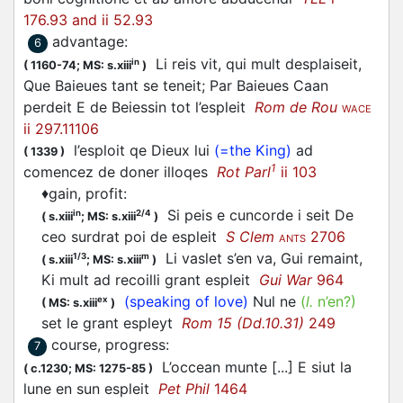
176.93 and ii 52.93
advantage
:
6
Li reis vit, qui mult desplaiseit,
in
(
1160-74;
MS: s.xiii
)
Que Baieues tant se teneit; Par Baieues Caan
perdeit E de Beiessin tot l’espleit
Rom de Rou
WACE
ii 297.11106
l’esploit qe Dieux lui
(=the King)
ad
(
1339
)
1
comencez de doner illoqes
Rot Parl
ii 103
♦
gain, profit
:
Si peis e cuncorde i seit De
in
2/4
(
s.xiii
;
MS: s.xiii
)
ceo surdrat poi de espleit
S Clem
2706
ANTS
Li vaslet s’en va, Gui remaint,
1/3
m
(
s.xiii
;
MS: s.xiii
)
Ki mult ad recoilli grant espleit
Gui War
964
(speaking of love)
Nul ne
(
l.
n’en?)
ex
(
MS: s.xiii
)
set le grant espleyt
Rom 15 (Dd.10.31)
249
course, progress
:
7
L’occean munte [...] E siut la
(
c.1230;
MS: 1275-85
)
lune en sun espleit
Pet Phil
1464