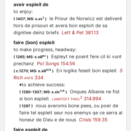
aveir espleit de
to enjoy
:
le Priour de Norwicz est deliveré
1
(
1407;
MS: s.xv
)
hors de prisoun et avera bon esploit de sa
dignitee deinz briefs
Lett & Pet
381.13
faire (bon) espleit
to make progress, headway
:
Espleyt ne poent fere cil ki vunt
ex
(
1265;
MS: s.xiii
)
prechanz
Pol Songs
154.56
En logike feseit bon espleit
S
4/4
(
c.1270;
MS: s.xiii
)
Rich
334
ANTS
♦
to achieve success
:
Onques Albanie ne fist
1/4
(
1280-1307;
MS: s.xiv
)
2
si bon espleit
314.994
LANGTOFT THIOL
nous averoms bone pees, ou poer de
(
1297
)
faire tel espleit seur nos enemys qe ce serra al
honeur de Dieu e de nous
Crisis
159.35
faire espleit de