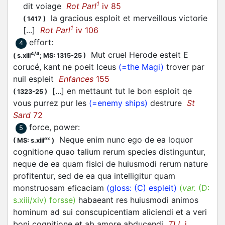
1
dit voiage
Rot Parl
iv 85
la gracious esploit et merveillous victorie
(
1417
)
1
[...]
Rot Parl
iv 106
effort
:
4
Mut cruel Herode esteit E
4/4
(
s.xiii
;
MS: 1315-25
)
corucé, kant ne poeit Iceus
(=the Magi)
trover par
nuil espleit
Enfances
155
[...] en mettaunt tut le bon esploit qe
(
1323-25
)
vous purrez pur les
(=enemy ships)
destrure
St
Sard
72
force, power
:
5
Neque enim nunc ego de ea loquor
ex
(
MS: s.xiii
)
cognitione quao talium rerum species distinguntur,
neque de ea quam fisici de huiusmodi rerum nature
profitentur, sed de ea qua intelligitur quam
monstruosam eficaciam
(gloss: (C) espleit)
(
var.
(D:
s.xiii/xiv
)
forsse
)
habaeant res huiusmodi animos
hominum ad sui conscupicentiam aliciendi et a veri
boni cognitione et ab amore abducendi
TLL
i