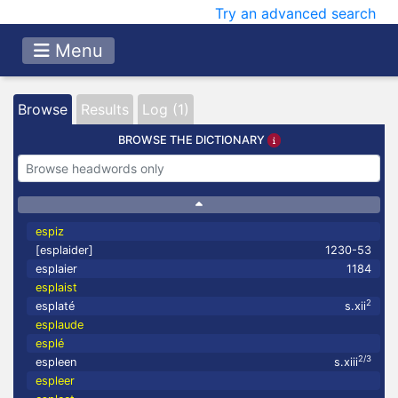
Try an advanced search
Menu
Browse
Results
Log (1)
BROWSE THE DICTIONARY
espiz
[esplaider]
1230-53
esplaier
1184
esplaist
2
esplaté
s.xii
esplaude
esplé
2/3
espleen
s.xiii
espleer