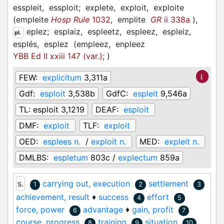
esspleit,
essploit;
explete,
exploit,
exploite
(
empleite
Hosp Rule
1032
,
emplite
GR
ii 338a
)
,
eplez;
esplaiz,
espleetz,
espleez,
espleiz,
pl.
esplés,
esplez
(
empleez,
enpleez
YBB Ed II xxiii 147 (var.)
;
)
FEW:
explicitum
3,311a
Gdf:
esploit
3,538b
GdfC:
espleit
9,546a
TL:
esploit 3,1219
DEAF:
esploit
DMF:
exploit
TLF:
exploit
OED:
esplees n.
/
exploit n.
MED:
expleit n.
DMLBS:
espletum
803c /
explectum
859a
s.
carrying out, execution
settlement
1
2
3
achievement, result
♦
success
effort
4
5
force, power
advantage
♦
gain, profit
6
7
course, progress
training
situation
8
9
10