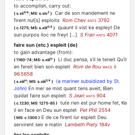
to accomplish, carry out
:
Car de son mandement ne
3/4
2
(
s.xii
;
MS: s.xiv
)
firent nul[s] esploits
Rom Chev
3792
ANTS
quaunt il vist ke espleyt De
4/4
(
c.1275;
MS: s.xiii
)
sun purpos iloc ne freyt […]
S Fran
4071
ANTS
faire sun (etc.) espleit (de)
to gain advantage (from)
:
Li duc pensa, s’il le teneit Qu’il
in
(
1160-74;
MS: s.xiii
)
en fereit bien son espleit
Rom de Rou
ii
WACE
96.5658
(a mariner subsidized by St.
in
2/4
(
s.xiii
;
MS: s.xiii
)
John)
En mer se mist quant tens aveit; Bien
quidat faire sun espleit
S Jean
904
ANTS
tute rien est pur home fet, Ke
(
c.1230;
MS: 1275-85
)
il en face en Deu sun esplet
Pet Phil
2554
E de ce firent lur espleit Deu
(
MS: c.1300
)
servirent seir e matin
Lambeth Piety
184v
lier les espleits