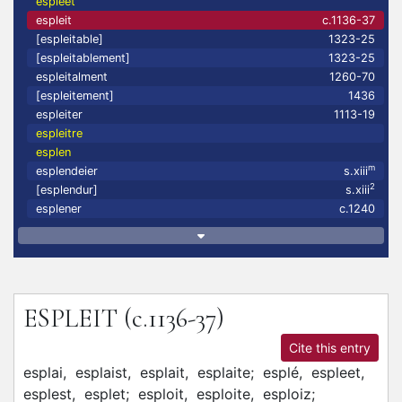
espleet
espleit
c.1136-37
[espleitable]
1323-25
[espleitablement]
1323-25
espleitalment
1260-70
[espleitement]
1436
espleiter
1113-19
espleitre
esplen
m
esplendeier
s.xiii
2
[esplendur]
s.xiii
esplener
c.1240
ESPLEIT
(c.1136-37)
Cite this entry
esplai,
esplaist,
esplait,
esplaite;
esplé,
espleet,
esplest,
esplet;
esploit,
esploite,
esploiz;