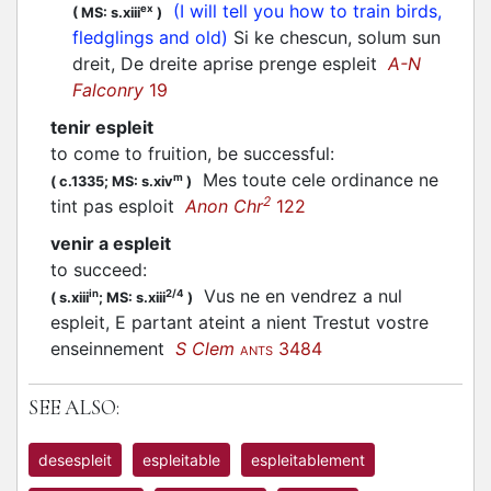
(I will tell you how to train birds,
ex
(
MS: s.xiii
)
fledglings and old)
Si ke chescun, solum sun
dreit, De dreite aprise prenge espleit
A-N
Falconry
19
tenir espleit
to come to fruition, be successful
:
Mes toute cele ordinance ne
m
(
c.1335;
MS: s.xiv
)
2
tint pas esploit
Anon Chr
122
venir a espleit
to succeed
:
Vus ne en vendrez a nul
in
2/4
(
s.xiii
;
MS: s.xiii
)
espleit, E partant ateint a nient Trestut vostre
enseinnement
S Clem
3484
ANTS
SEE ALSO:
desespleit
espleitable
espleitablement