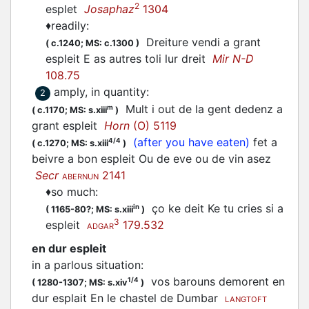
2
esplet
Josaphaz
1304
♦
readily
:
Dreiture vendi a grant
(
c.1240;
MS: c.1300
)
espleit E as autres toli lur dreit
Mir N-D
108.75
amply, in quantity
:
2
Mult i out de la gent dedenz a
m
(
c.1170;
MS: s.xiii
)
grant espleit
Horn
(O) 5119
(after you have eaten)
fet a
4/4
(
c.1270;
MS: s.xiii
)
beivre a bon espleit Ou de eve ou de vin asez
Secr
2141
ABERNUN
♦
so much
:
ço ke deit Ke tu cries si a
in
(
1165-80?;
MS: s.xiii
)
3
espleit
179.532
ADGAR
en dur espleit
in a parlous situation
:
vos barouns demorent en
1/4
(
1280-1307;
MS: s.xiv
)
dur esplait En le chastel de Dumbar
LANGTOFT