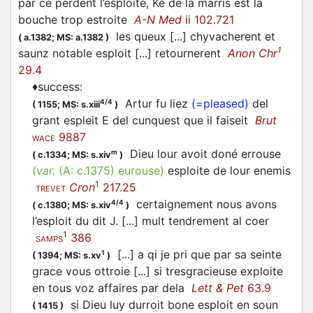
par ce perdent l’esploite, Ke de la marris est la
bouche trop estroite
A-N Med
ii 102.721
les queux [...] chyvacherent et
(
a.1382;
MS: a.1382
)
1
saunz notable esploit [...] retournerent
Anon Chr
29.4
♦
success
:
Artur fu liez
(=pleased)
del
4/4
(
1155;
MS: s.xiii
)
grant espleit E del cunquest que il faiseit
Brut
9887
WACE
Dieu lour avoit doné errouse
m
(
c.1334;
MS: s.xiv
)
(
var.
(A:
c.1375
)
eurouse
)
esploite de lour enemis
1
Cron
217.25
TREVET
certaignement nous avons
4/4
(
c.1380;
MS: s.xiv
)
l’esploit du dit J. [...] mult tendrement al coer
1
386
SAMPS
[...] a qi je pri que par sa seinte
1
(
1394;
MS: s.xv
)
grace vous ottroie [...] si tresgracieuse exploite
en tous voz affaires par dela
Lett & Pet
63.9
si Dieu luy durroit bone esploit en soun
(
1415
)