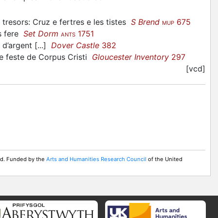
 tresors: Cruz e fertres e les tistes
S Brend
675
MUP
s fere
Set Dorm
1751
ANTS
 d’argent [...]
Dover Castle
382
le feste de Corpus Cristi
Gloucester Inventory
297
[vcd]
ed. Funded by the
Arts and Humanities Research Council
of the United