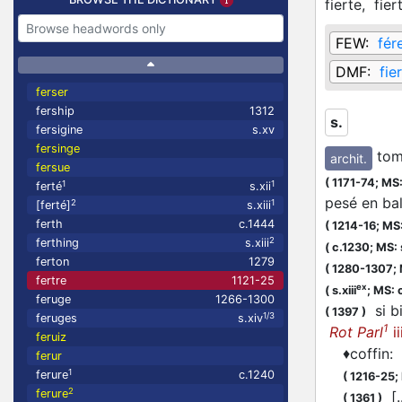
fierte,
fier
FEW:
fér
DMF:
fie
ferser
fership
1312
s.
fersigine
s.xv
fersinge
tom
archit.
fersue
(
1171-74;
MS:
1
1
ferté
s.xii
pesé en b
2
1
[ferté]
s.xiii
ferth
c.1444
(
1214-16;
MS:
2
ferthing
s.xiii
(
c.1230;
MS: s
ferton
1279
(
1280-1307;
fertre
1121-25
ex
(
s.xiii
;
MS: 
feruge
1266-1300
si bi
(
1397
)
1/3
feruges
s.xiv
1
Rot Parl
ii
feruiz
♦
coffin
:
ferur
1
ferure
c.1240
(
1216-25;
2
ferure
[..
(
1361
)