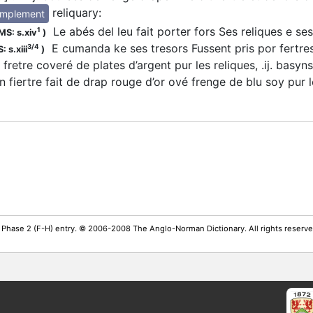
reliquary
:
implement
Le abés del leu fait porter fors Ses reliques e ses
1
MS: s.xiv
)
E cumanda ke ses tresors Fussent pris por fertre
3/4
: s.xiii
)
 fretre coveré de plates d’argent pur les reliques, .ij. basyns
 fiertre fait de drap rouge d’or ové frenge de blu soy pur 
 Phase 2 (F-H) entry. © 2006-2008 The Anglo-Norman Dictionary. All rights reserv