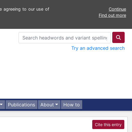
e agreeing to our use of
Continue
Find out more
Try an advanced search
Publications
About
How to
Cite this entry