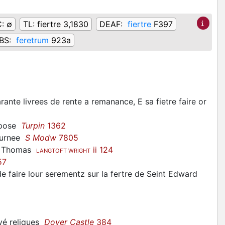
C:
∅
TL:
fiertre 3,1830
DEAF:
fiertre
F397
BS:
feretrum
923a
nte livrees de rente a remanance, E sa fietre faire or
repose
Turpin
1362
 aurnee
S Modw
7805
int Thomas
ii 124
LANGTOFT WRIGHT
57
e faire lour serementz sur la fertre de Seint Edward
 ové reliques
Dover Castle
384