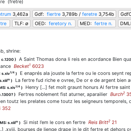
tre
(
fretre
)
etrum
3,462a
Gdf:
fiertre
3,789b /
feretre
3,754b
Gdf
rtre
TLF:
∅
OED:
feretory n.
MED:
fertre n.
DML
b, shrine
:
A Saint Thomas dona li reis en acordance Bien quara
 c.1200
)
1
alance
Becket
6023
E enaprés ala jouste la fertre ou le coors seynt 
1/4
 s.xiv
)
La fertre fud riche e ovree, De or e de argent bien
m
.xiii
)
Henry [...] fet molt graunt honurs Al fertre sa
1/4
MS: s.xiv
)
2
Fertres noblement fist aturner, aparailier
Burch
3
c.1300?
)
en toutz les prelates come toutz les seigneurs temporels, d
i 352
2
Si mist l’em le cors en fertre
Reis Britt
21
m
MS: s.xiii
)
.] .xviij. bourses de lienge drape in le dit fertre et dehors