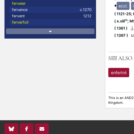
ferveier
♦
eccl.
fervence
c.1270
(
1121-25;
fervent
1212
in
(
s.xiii
;
MS
ferverfoil
.j.
(
1361
)
un
(
1397
)
SEE ALSO:
enfertré
This is an AND2
Kingdom.