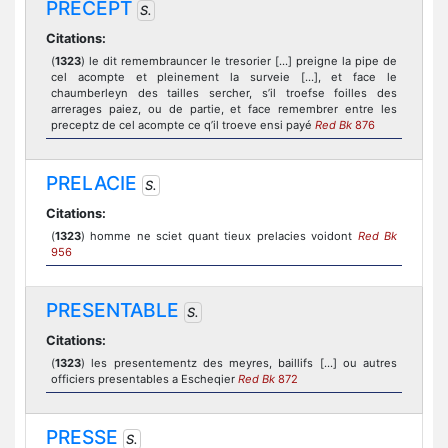
PRECEPT
S.
Citations:
(
1323
) le dit remembrauncer le tresorier [...] preigne la pipe de
cel acompte et pleinement la surveie [...], et face le
chaumberleyn des tailles sercher, s’il troefse foilles des
arrerages paiez, ou de partie, et face remembrer entre les
preceptz de cel acompte ce q’il troeve ensi payé
Red Bk
876
PRELACIE
S.
Citations:
(
1323
) homme ne sciet quant tieux prelacies voidont
Red Bk
956
PRESENTABLE
S.
Citations:
(
1323
) les presentementz des meyres, baillifs [...] ou autres
officiers presentables a Escheqier
Red Bk
872
PRESSE
S.