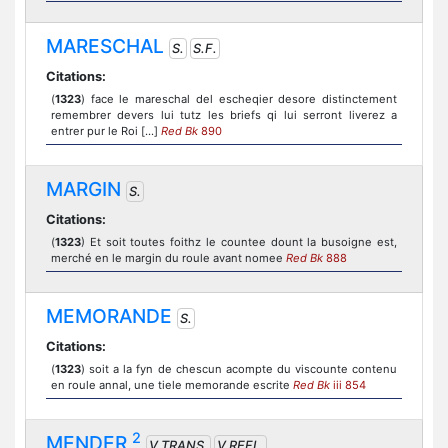
MARESCHAL
S.
S.F.
Citations:
(
1323
) face le mareschal del escheqier desore distinctement
remembrer devers lui tutz les briefs qi lui serront liverez a
entrer pur le Roi [...]
Red Bk
890
MARGIN
S.
Citations:
(
1323
) Et soit toutes foithz le countee dount la busoigne est,
merché en le margin du roule avant nomee
Red Bk
888
MEMORANDE
S.
Citations:
(
1323
) soit a la fyn de chescun acompte du viscounte contenu
en roule annal, une tiele memorande escrite
Red Bk
iii 854
2
MENDER
V.TRANS.
V.REFL.