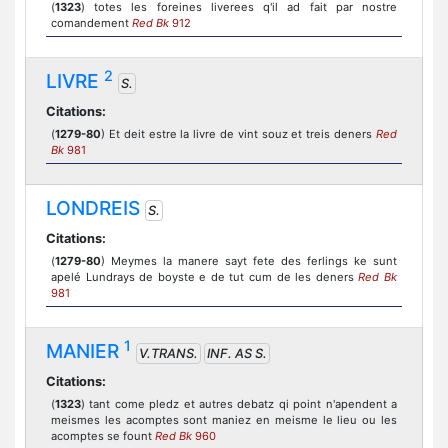
(
1323
) totes les foreines liverees q'il ad fait par nostre
comandement
Red Bk
912
2
LIVRE
S.
Citations:
(
1279-80
) Et deit estre la livre de vint souz et treis deners
Red
Bk
981
LONDREIS
S.
Citations:
(
1279-80
) Meymes la manere sayt fete des ferlings ke sunt
apelé Lundrays de boyste e de tut cum de les deners
Red Bk
981
1
MANIER
V.TRANS.
INF. AS S.
Citations:
(
1323
) tant come pledz et autres debatz qi point n'apendent a
meismes les acomptes sont maniez en meisme le lieu ou les
acomptes se fount
Red Bk
960