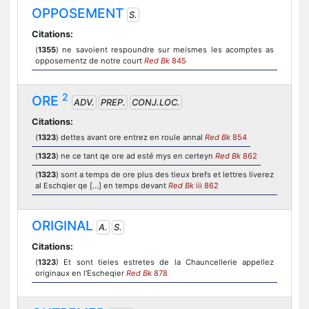
OPPOSEMENT
S.
Citations:
(
1355
) ne savoient respoundre sur meismes les acomptes as
opposementz de notre court
Red Bk
845
2
ORE
ADV.
PREP.
CONJ.LOC.
Citations:
(
1323
) dettes avant ore entrez en roule annal
Red Bk
854
(
1323
) ne ce tant qe ore ad esté mys en certeyn
Red Bk
862
(
1323
) sont a temps de ore plus des tieux brefs et lettres liverez
al Eschqier qe [...] en temps devant
Red Bk
iii 862
ORIGINAL
A.
S.
Citations:
(
1323
) Et sont tieles estretes de la Chauncellerie appellez
originaux en l'Escheqier
Red Bk
878