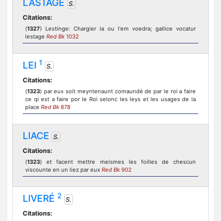
LASTAGE
S.
Citations:
(
1327
) Lestinge: Chargier la ou l'em voedra; gallice vocatur
lestage
Red Bk
1032
1
LEI
S.
Citations:
(
1323
) par eux soit meyntenaunt comaundé de par le roi a faire
ce qi est a faire por le Roi selonc les leys et les usages de la
place
Red Bk
878
LIACE
S.
Citations:
(
1323
) et facent mettre meismes les foilles de chescun
viscounte en un liez par eux
Red Bk
902
2
LIVERÉ
S.
Citations: