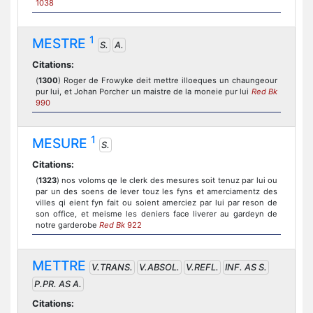
1038
1
MESTRE
S.
A.
Citations:
(
1300
) Roger de Frowyke deit mettre illoeques un chaungeour
pur lui, et Johan Porcher un maistre de la moneie pur lui
Red Bk
990
1
MESURE
S.
Citations:
(
1323
) nos voloms qe le clerk des mesures soit tenuz par lui ou
par un des soens de lever touz les fyns et amerciamentz des
villes qi eient fyn fait ou soient amerciez par lui par reson de
son office, et meisme les deniers face liverer au gardeyn de
notre garderobe
Red Bk
922
METTRE
V.TRANS.
V.ABSOL.
V.REFL.
INF. AS S.
P.PR. AS A.
Citations: