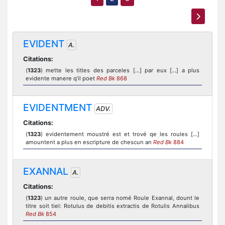
EVIDENT
A.
Citations:
(
1323
) mette les titles des parceles [...] par eux [...] a plus
evidente manere q’il poet
Red Bk
868
EVIDENTMENT
ADV.
Citations:
(
1323
) evidentement moustré est et trové qe les roules [...]
amountent a plus en escripture de chescun an
Red Bk
884
EXANNAL
A.
Citations:
(
1323
) un autre roule, que serra nomé Roule Exannal, dount le
titre soit tiel: Rotulus de debitis extractis de Rotulis Annalibus
Red Bk
854