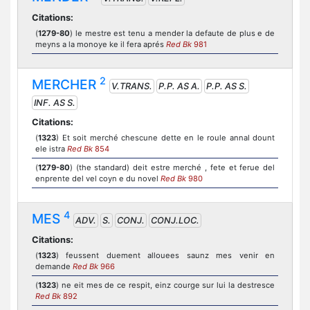
Citations:
(
1279-80
) le mestre est tenu a mender la defaute de plus e de
meyns a la monoye ke il fera aprés
Red Bk
981
2
MERCHER
V.TRANS.
P.P. AS A.
P.P. AS S.
INF. AS S.
Citations:
(
1323
) Et soit merché chescune dette en le roule annal dount
ele istra
Red Bk
854
(
1279-80
) (the standard) deit estre merché , fete et ferue del
enprente del vel coyn e du novel
Red Bk
980
4
MES
ADV.
S.
CONJ.
CONJ.LOC.
Citations:
(
1323
) feussent duement allouees saunz mes venir en
demande
Red Bk
966
(
1323
) ne eit mes de ce respit, einz courge sur lui la destresce
Red Bk
892