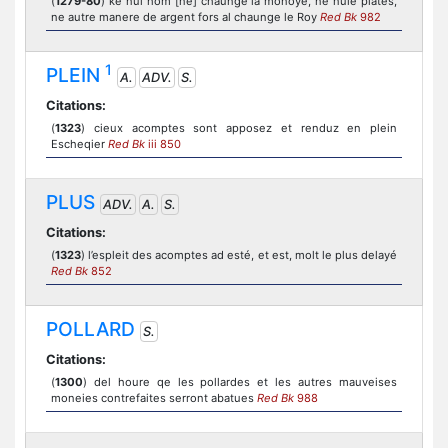
(
1279-80
) ke nul hom [ne] chaunge la monoye, ne nule plates,
ne autre manere de argent fors al chaunge le Roy
Red Bk
982
1
PLEIN
A.
ADV.
S.
Citations:
(
1323
) cieux acomptes sont apposez et renduz en plein
Escheqier
Red Bk
iii 850
PLUS
ADV.
A.
S.
Citations:
(
1323
) l’espleit des acomptes ad esté, et est, molt le plus delayé
Red Bk
852
POLLARD
S.
Citations:
(
1300
) del houre qe les pollardes et les autres mauveises
moneies contrefaites serront abatues
Red Bk
988