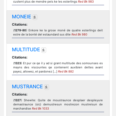
custent plus de mendre peis ke les esterlings
Red Bk
983
MONEIE
S.
Citations:
(
1279-80
) Enkore ke la grose moné de quatre esterlings deit
estre de la bonté del estaundard sus dite
Red Bk
980
MULTITUDE
S.
Citations:
(
1323
) Et pur ce qe il y ad si grant multitude des somounses es
mayns des viscountes qe contenent auxibien dettes avant
payez, allowez, et pardonez [...]
Red Bk
882
MUSTRANCE
S.
Citations:
(
1327
) Shewite: Quite de moustraunce desplaer despleyure
demastraunce (sic) demustresun mostrezon mustreisun de
marchandise
Red Bk
1033