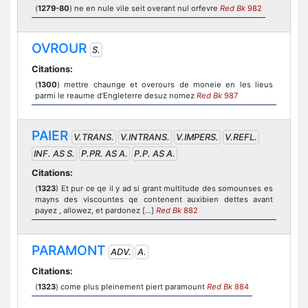
(
1279-80
) ne en nule vile seit overant nul orfevre
Red Bk
982
OVROUR
S.
Citations:
(
1300
) mettre chaunge et overours de moneie en les lieus
parmi le reaume d'Engleterre desuz nomez
Red Bk
987
PAIER
V.TRANS.
V.INTRANS.
V.IMPERS.
V.REFL.
INF. AS S.
P.PR. AS A.
P.P. AS A.
Citations:
(
1323
) Et pur ce qe il y ad si grant multitude des somounses es
mayns des viscountes qe contenent auxibien dettes avant
payez , allowez, et pardonez [...]
Red Bk
882
PARAMONT
ADV.
A.
Citations:
(
1323
) come plus pleinement piert paramount
Red Bk
884