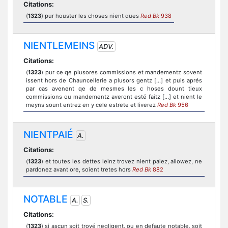
Citations:
(
1323
) pur houster les choses nient dues
Red Bk
938
NIENTLEMEINS
ADV.
Citations:
(
1323
) pur ce qe plusores commissions et mandementz sovent
issent hors de Chauncellerie a plusors gentz [...] et puis aprés
par cas avenent qe de mesmes les c hoses dount tieux
commissions ou mandementz averont esté faitz [...] et nient le
meyns sount entrez en y cele estrete et liverez
Red Bk
956
NIENTPAIÉ
A.
Citations:
(
1323
) et toutes les dettes leinz trovez nient paiez, allowez, ne
pardonez avant ore, soient tretes hors
Red Bk
882
NOTABLE
A.
S.
Citations:
(
1323
) si ascun soit trové negligent, ou en defaute notable, soit