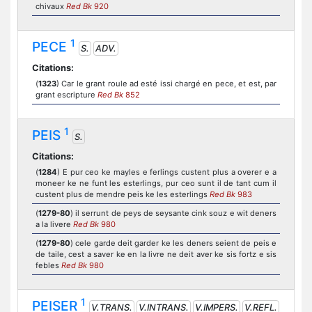
chivaux
Red Bk
920
1
PECE
S.
ADV.
Citations:
(
1323
) Car le grant roule ad esté issi chargé en pece, et est, par
grant escripture
Red Bk
852
1
PEIS
S.
Citations:
(
1284
) E pur ceo ke mayles e ferlings custent plus a overer e a
moneer ke ne funt les esterlings, pur ceo sunt il de tant cum il
custent plus de mendre peis ke les esterlings
Red Bk
983
(
1279-80
) il serrunt de peys de seysante cink souz e wit deners
a la livere
Red Bk
980
(
1279-80
) cele garde deit garder ke les deners seient de peis e
de taile, cest a saver ke en la livre ne deit aver ke sis fortz e sis
febles
Red Bk
980
1
PEISER
V.TRANS.
V.INTRANS.
V.IMPERS.
V.REFL.