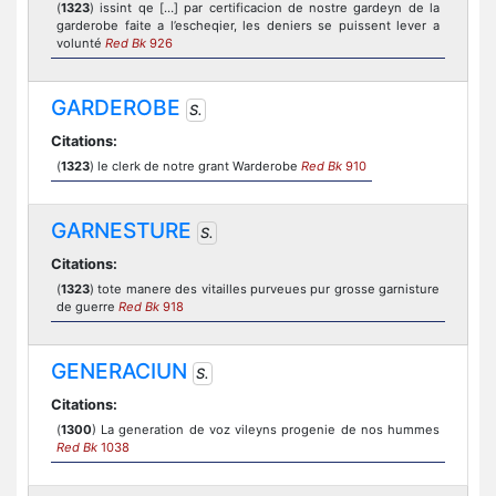
(
1323
) issint qe […] par certificacion de nostre gardeyn de la
garderobe faite a l’escheqier, les deniers se puissent lever a
volunté
Red Bk
926
GARDEROBE
S.
Citations:
(
1323
) le clerk de notre grant Warderobe
Red Bk
910
GARNESTURE
S.
Citations:
(
1323
) tote manere des vitailles purveues pur grosse garnisture
de guerre
Red Bk
918
GENERACIUN
S.
Citations:
(
1300
) La generation de voz vileyns progenie de nos hummes
Red Bk
1038