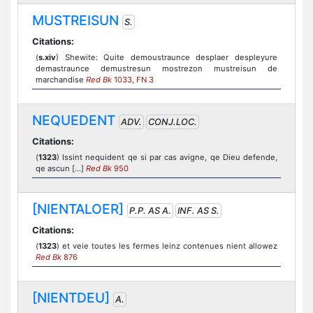
MUSTREISUN
S.
Citations:
(
s.xiv
) Shewite: Quite demoustraunce desplaer despleyure
demastraunce demustresun mostrezon mustreisun de
marchandise
Red Bk
1033, FN 3
NEQUEDENT
ADV.
CONJ.LOC.
Citations:
(
1323
) Issint nequident qe si par cas avigne, qe Dieu defende,
qe ascun [...]
Red Bk
950
[NIENTALOER]
P.P. AS A.
INF. AS S.
Citations:
(
1323
) et veie toutes les fermes leinz contenues nient allowez
Red Bk
876
[NIENTDEU]
A.