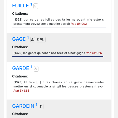
1
FUILLE
S.
Citations:
(
1323
) pur ce qe les foilles des tailles ne poent mie estre si
prestement trovez come mestier serroit
Red Bk
902
1
GAGE
S.
S.PL.
Citations:
(
1323
) les gentz qe sont a noz feez et a noz gages
Red Bk
926
1
GARDE
S.
Citations:
(
1323
) Et face […] tutes choses en sa garde demoerauntes
mettre en si covenable arrai q’il les peusse prestement avoir
Red Bk
868
1
GARDEIN
S.
Citations: