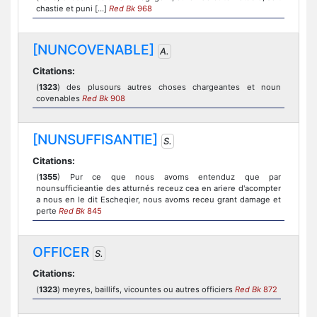
chastie et puni [...]
Red Bk
968
[NUNCOVENABLE]
A.
Citations:
(
1323
) des plusours autres choses chargeantes et noun
covenables
Red Bk
908
[NUNSUFFISANTIE]
S.
Citations:
(
1355
) Pur ce que nous avoms entenduz que par
nounsufficieantie des atturnés receuz cea en ariere d'acompter
a nous en le dit Escheqier, nous avoms receu grant damage et
perte
Red Bk
845
OFFICER
S.
Citations:
(
1323
) meyres, baillifs, vicountes ou autres officiers
Red Bk
872