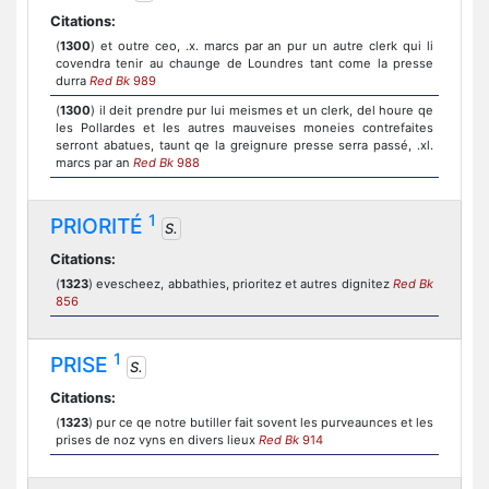
Citations:
(
1300
) et outre ceo, .x. marcs par an pur un autre clerk qui li
covendra tenir au chaunge de Loundres tant come la presse
durra
Red Bk
989
(
1300
) il deit prendre pur lui meismes et un clerk, del houre qe
les Pollardes et les autres mauveises moneies contrefaites
serront abatues, taunt qe la greignure presse serra passé, .xl.
marcs par an
Red Bk
988
1
PRIORITÉ
S.
Citations:
(
1323
) evescheez, abbathies, prioritez et autres dignitez
Red Bk
856
1
PRISE
S.
Citations:
(
1323
) pur ce qe notre butiller fait sovent les purveaunces et les
prises de noz vyns en divers lieux
Red Bk
914