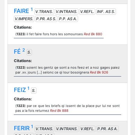
1
FAIRE
V.TRANS.
V.INTRANS.
V.REFL.
INF. AS S.
V.IMPERS.
P.PR. AS S.
P.P. AS A.
Citations:
(
1323
) il fet faire fors hors les somounses
Red Bk
880
2
FÉ
S.
Citations:
(
1323
) soient les gentz qe sont a nos feez et a noz gages paiez
par .xv. jours [...] selonc ce qi lour bosoignera
Red Bk
926
1
FEIZ
S.
Citations:
(
1323
) par ce que les briefs qi issent de la place pur lui ne sont
pas a la fois returnez
Red Bk
888
1
FERIR
V.TRANS.
V.INTRANS.
V.REFL.
P.PR. AS A.