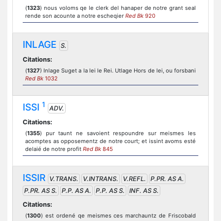
(
1323
) nous voloms qe le clerk del hanaper de notre grant seal
rende son acounte a notre escheqier
Red Bk
920
INLAGE
S.
Citations:
(
1327
) Inlage Suget a la lei le Rei. Utlage Hors de lei, ou forsbani
Red Bk
1032
1
ISSI
ADV.
Citations:
(
1355
) pur taunt ne savoient respoundre sur meismes les
acomptes as opposementz de notre court; et issint avoms esté
delaié de notre profit
Red Bk
845
ISSIR
V.TRANS.
V.INTRANS.
V.REFL.
P.PR. AS A.
P.PR. AS S.
P.P. AS A.
P.P. AS S.
INF. AS S.
Citations:
(
1300
) est ordené qe meismes ces marchauntz de Friscobald