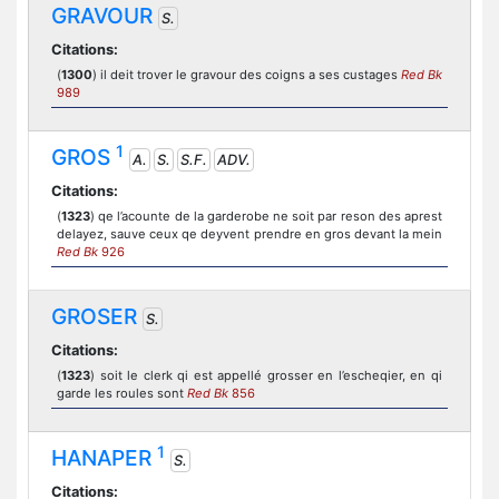
GRAVOUR
S.
Citations:
(
1300
) il deit trover le gravour des coigns a ses custages
Red Bk
989
1
GROS
A.
S.
S.F.
ADV.
Citations:
(
1323
) qe l’acounte de la garderobe ne soit par reson des aprest
delayez, sauve ceux qe deyvent prendre en gros devant la mein
Red Bk
926
GROSER
S.
Citations:
(
1323
) soit le clerk qi est appellé grosser en l’escheqier, en qi
garde les roules sont
Red Bk
856
1
HANAPER
S.
Citations: