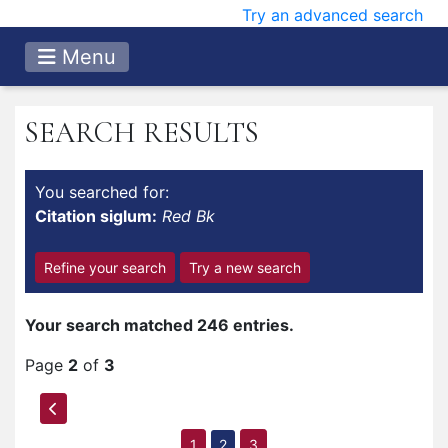
Try an advanced search
Menu
SEARCH RESULTS
You searched for:
Citation siglum:
Red Bk
Refine your search
Try a new search
Your search matched 246 entries.
Page
2
of
3
1
2
3