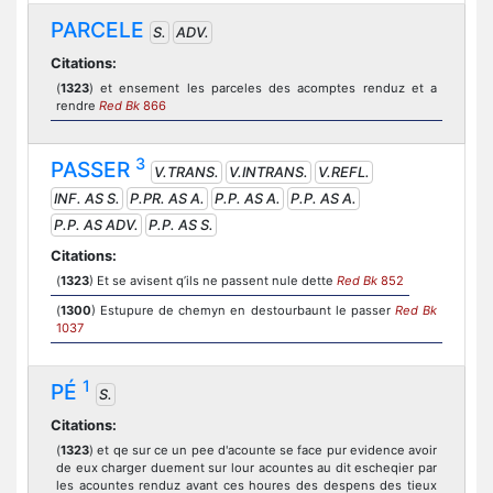
PARCELE
S.
ADV.
Citations:
(
1323
) et ensement les parceles des acomptes renduz et a
rendre
Red Bk
866
3
PASSER
V.TRANS.
V.INTRANS.
V.REFL.
INF. AS S.
P.PR. AS A.
P.P. AS A.
P.P. AS A.
P.P. AS ADV.
P.P. AS S.
Citations:
(
1323
) Et se avisent q’ils ne passent nule dette
Red Bk
852
(
1300
) Estupure de chemyn en destourbaunt le passer
Red Bk
1037
1
PÉ
S.
Citations:
(
1323
) et qe sur ce un pee d'acounte se face pur evidence avoir
de eux charger duement sur lour acountes au dit escheqier par
les acountes renduz avant ces houres des despens des tieux