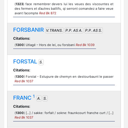
(
1323
) face remembrer devers lui les veues des viscountes et
des fermers et d’autres baillifs, qi serront comandez a faire veue
avant l’acompte
Red Bk
872
FORSBANIR
V.TRANS.
P.P. AS A.
P.P. AS S.
Citations:
(
1300
) Utlagé – Hors de lei, ou forsbani
Red Bk
1039
FORSTAL
S.
Citations:
(
1300
) Forstal - Estupure de chemyn en destourbaunt le passer
Red Bk
1037
1
FRANC
A.
S.
Citations:
(
1300
) [...] / sakke: forfait / sokne: fraunkcourt franche curt / [...]
Red Bk
1037