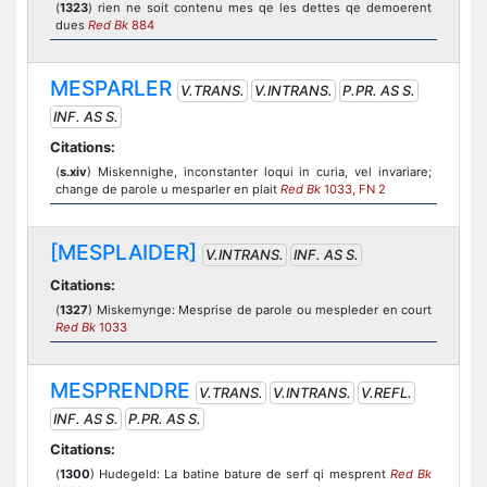
(
1323
) rien ne soit contenu mes qe les dettes qe demoerent
dues
Red Bk
884
MESPARLER
V.TRANS.
V.INTRANS.
P.PR. AS S.
INF. AS S.
Citations:
(
s.xiv
) Miskennighe, inconstanter loqui in curia, vel invariare;
change de parole u mesparler en plait
Red Bk
1033, FN 2
[MESPLAIDER]
V.INTRANS.
INF. AS S.
Citations:
(
1327
) Miskemynge: Mesprise de parole ou mespleder en court
Red Bk
1033
MESPRENDRE
V.TRANS.
V.INTRANS.
V.REFL.
INF. AS S.
P.PR. AS S.
Citations:
(
1300
) Hudegeld: La batine bature de serf qi mesprent
Red Bk