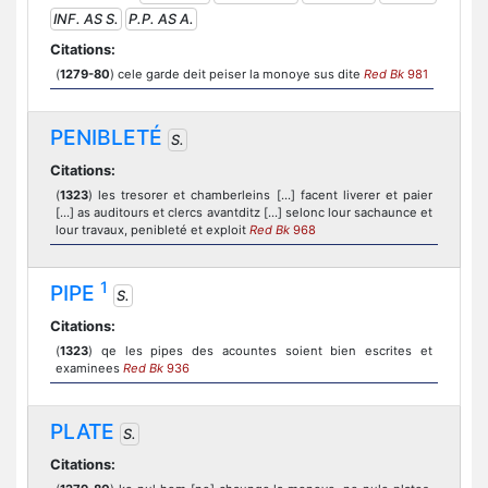
INF. AS S.
P.P. AS A.
Citations:
(
1279-80
) cele garde deit peiser la monoye sus dite
Red Bk
981
PENIBLETÉ
S.
Citations:
(
1323
) les tresorer et chamberleins [...] facent liverer et paier
[...] as auditours et clercs avantditz [...] selonc lour sachaunce et
lour travaux, penibleté et exploit
Red Bk
968
1
PIPE
S.
Citations:
(
1323
) qe les pipes des acountes soient bien escrites et
examinees
Red Bk
936
PLATE
S.
Citations: