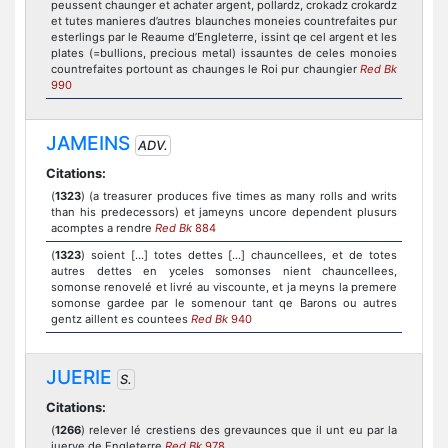
peussent chaunger et achater argent, pollardz, crokadz crokardz
et tutes manieres d’autres blaunches moneies countrefaites pur
esterlings par le Reaume d’Engleterre, issint qe cel argent et les
plates (=bullions, precious metal) issauntes de celes monoies
countrefaites portount as chaunges le Roi pur chaungier
Red Bk
990
JAMEINS
ADV.
Citations:
(
1323
) (a treasurer produces five times as many rolls and writs
than his predecessors) et jameyns uncore dependent plusurs
acomptes a rendre
Red Bk
884
(
1323
) soient [...] totes dettes [...] chauncellees, et de totes
autres dettes en yceles somonses nient chauncellees,
somonse renovelé et livré au viscounte, et ja meyns la premere
somonse gardee par le somenour tant qe Barons ou autres
gentz aillent es countees
Red Bk
940
JUERIE
S.
Citations:
(
1266
) relever lé crestiens des grevaunces que il unt eu par la
juerye de Engleterre
Red Bk
978