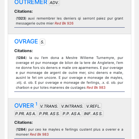
OUTREMER
ADV.
Citations:
(
1323
) auxi remembrer les deniers qi serront paiez pur grant
messagerie outre mier
Red Bk
926
OVRAGE
S.
Citations:
(
1284
) la ou l'em dona a Mestre Willeme Turnemyre, pur
overage et pur moneage de bilon de la tere de Angletere, l'em
ne donne fors sis deners e maile ore aparmemes. E pur overage
e pur moneage de argent de outre mer, sinc deners e maile,
ausint le fet om uncore. E pur overage e moneage de mayles,
.viij. d. ob. E pur overage e moneage de ferlings, .x. d. ob. pur
charbon e pur totes maneres de custages
Red Bk
983
1
OVRER
V.TRANS.
V.INTRANS.
V.REFL.
P.PR. AS A.
P.PR. AS S.
P.P. AS A.
INF. AS S.
Citations:
(
1284
) pur ceo ke mayles e ferlings custent plus a overer e a
moneer
Red Bk
983