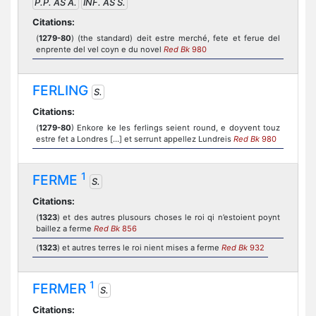
P.P. AS A.
INF. AS S.
Citations:
(
1279-80
) (the standard) deit estre merché, fete et ferue del
enprente del vel coyn e du novel
Red Bk
980
FERLING
S.
Citations:
(
1279-80
) Enkore ke les ferlings seient round, e doyvent touz
estre fet a Londres [...] et serrunt appellez Lundreis
Red Bk
980
1
FERME
S.
Citations:
(
1323
) et des autres plusours choses le roi qi n’estoient poynt
baillez a ferme
Red Bk
856
(
1323
) et autres terres le roi nient mises a ferme
Red Bk
932
1
FERMER
S.
Citations: