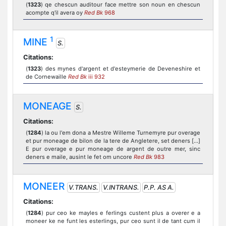
(
1323
) qe chescun auditour face mettre son noun en chescun
acompte q'il avera oy
Red Bk
968
1
MINE
S.
Citations:
(
1323
) des mynes d'argent et d'esteymerie de Deveneshire et
de Cornewaille
Red Bk
iii 932
MONEAGE
S.
Citations:
(
1284
) la ou l'em dona a Mestre Willeme Turnemyre pur overage
et pur moneage de bilon de la tere de Angletere, set deners [...]
E pur overage e pur moneage de argent de outre mer, sinc
deners e maile, ausint le fet om uncore
Red Bk
983
MONEER
V.TRANS.
V.INTRANS.
P.P. AS A.
Citations:
(
1284
) pur ceo ke mayles e ferlings custent plus a overer e a
moneer ke ne funt les esterlings, pur ceo sunt il de tant cum il