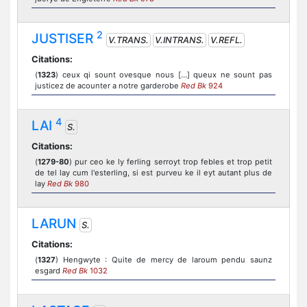
2
JUSTISER
V.TRANS.
V.INTRANS.
V.REFL.
Citations:
(
1323
) ceux qi sount ovesque nous […] queux ne sount pas
justicez de acounter a notre garderobe
Red Bk
924
4
LAI
S.
Citations:
(
1279-80
) pur ceo ke ly ferling serroyt trop febles et trop petit
de tel lay cum l'esterling, si est purveu ke il eyt autant plus de
lay
Red Bk
980
LARUN
S.
Citations:
(
1327
) Hengwyte : Quite de mercy de laroum pendu saunz
esgard
Red Bk
1032