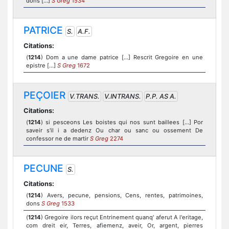
dons [...]
S Greg
1534
PATRICE
S.
A.F.
Citations:
(
1214
) Dom a une dame patrice [...] Rescrit Gregoire en une
epistre [...]
S Greg
1672
PEÇOIER
V.TRANS.
V.INTRANS.
P.P. AS A.
Citations:
(
1214
) si pesceons Les boistes qui nos sunt baillees [...] Por
saveir s'il i a dedenz Ou char ou sanc ou ossement De
confessor ne de martir
S Greg
2274
PECUNE
S.
Citations:
(
1214
) Avers, pecune, pensions, Cens, rentes, patrimoines,
dons
S Greg
1533
(
1214
) Gregoire ilors reçut Entrinement quanq' aferut A l'eritage,
com dreit eir, Terres, afiemenz, aveir, Or, argent, pierres