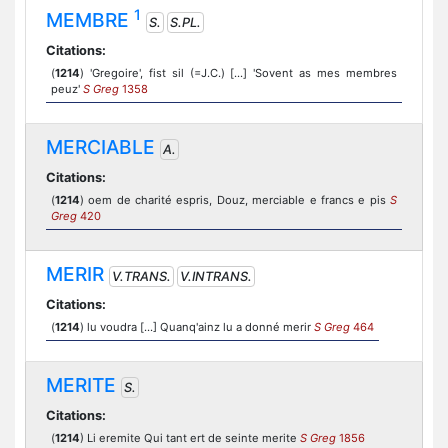
1
MEMBRE
S.
S.PL.
Citations:
(
1214
) 'Gregoire', fist sil (=J.C.) [...] 'Sovent as mes membres
peuz'
S Greg
1358
MERCIABLE
A.
Citations:
(
1214
) oem de charité espris, Douz, merciable e francs e pis
S
Greg
420
MERIR
V.TRANS.
V.INTRANS.
Citations:
(
1214
) lu voudra [...] Quanq'ainz lu a donné merir
S Greg
464
MERITE
S.
Citations:
(
1214
) Li eremite Qui tant ert de seinte merite
S Greg
1856