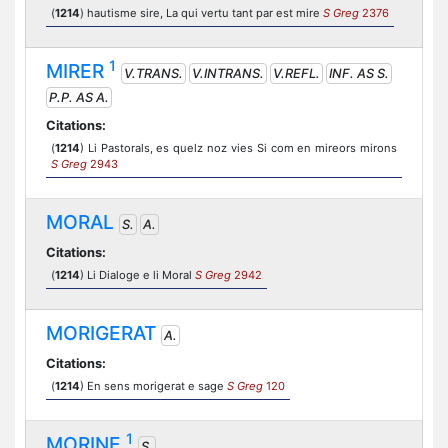
(
1214
) hautisme sire, La qui vertu tant par est mire
S Greg
2376
1
MIRER
V.TRANS.
V.INTRANS.
V.REFL.
INF. AS S.
P.P. AS A.
Citations:
(
1214
) Li Pastorals, es quelz noz vies Si com en mireors mirons
S Greg
2943
MORAL
S.
A.
Citations:
(
1214
) Li Dialoge e li Moral
S Greg
2942
MORIGERAT
A.
Citations:
(
1214
) En sens morigerat e sage
S Greg
120
1
MORINE
S.