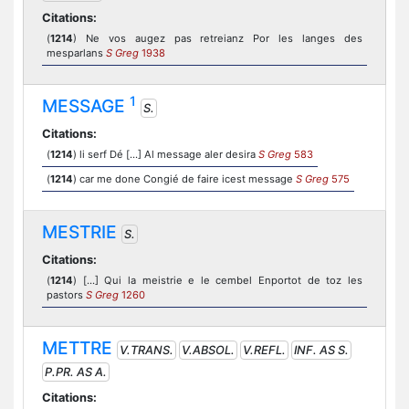
Citations:
(
1214
) Ne vos augez pas retreianz Por les langes des
mesparlans
S Greg
1938
1
MESSAGE
S.
Citations:
(
1214
) li serf Dé [...] Al message aler desira
S Greg
583
(
1214
) car me done Congié de faire icest message
S Greg
575
MESTRIE
S.
Citations:
(
1214
) [...] Qui la meistrie e le cembel Enportot de toz les
pastors
S Greg
1260
METTRE
V.TRANS.
V.ABSOL.
V.REFL.
INF. AS S.
P.PR. AS A.
Citations: