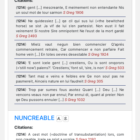
Citations:
(
1214
) gent [...] mescreante, E meimement non entendante Nis
un soul mot de lour sarmon
S Greg
1906
(
1214
) Ne quidessiez [...] qe cil qui sus lui (=the bewitched
horse) se sist Ja vif de lui s'en partesist. Non eust il fait
veirement Si nostre Sire omnipotent Ne l'eust de la mort gardé
S Greg
2493
(
1214
) Mielz vaut negun bien commencier Q'aprés
commencement retraire, Car commencer e non parfaire Fait
home vein [...] En totes oevres desestable
S Greg
1924
(
1214
) 'E sont icele gent [...] crestiens, Ou is sont onqorors
(='still now') paiens?'. 'Crestiens,' font sil, 'sire, is non'
S Greg
503
(
1214
) Tant maz e veins e feibles ere Qe non soul pas ne
pasmereit, Ainceis nature en lui faudreit
S Greg
305
(
1214
) Trop par sumes fous asotez Quant [...] Deu [...] Ne
vencons veaus non par ennui; Par ennui di, quant al preier: Non
qe Deu pussons ennuier [...]
S Greg
1032
NUNCREABLE
A.
S.
Citations:
(
1214
) A cest mot (=doctrine of transubstantiation) lors, com
non creable, Icele se prist a sozrire
S Greg
2192