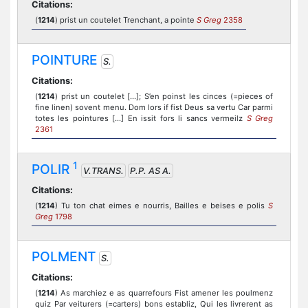
Citations:
(
1214
) prist un coutelet Trenchant, a pointe
S Greg
2358
POINTURE
S.
Citations:
(
1214
) prist un coutelet [...]; S’en poinst les cinces (=pieces of
fine linen) sovent menu. Dom lors if fist Deus sa vertu Car parmi
totes les pointures [...] En issit fors li sancs vermeilz
S Greg
2361
1
POLIR
V.TRANS.
P.P. AS A.
Citations:
(
1214
) Tu ton chat eimes e nourris, Bailles e beises e polis
S
Greg
1798
POLMENT
S.
Citations:
(
1214
) As marchiez e as quarrefours Fist amener les poulmenz
quiz Par veiturers (=carters) bons establiz, Qui les livrerent as