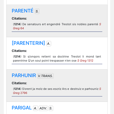
PARENTÉ
S.
Citations:
(
1214
) De senatours ert engendré Trestot sis nobles parenté
S
Greg
64
[PARENTERIN]
A.
Citations:
(
1214
) Si q'onqors retient sa doctrine Trestot li mond tant
parentrine Q'un soul point trespasser n'en ose
S Greg
1312
PARHUNIR
V.TRANS.
Citations:
(
1214
) S'orent ja molz de ses escriz Ars e destruiz e parhouniz
S
Greg
2796
PARIGAL
A.
ADV.
S.