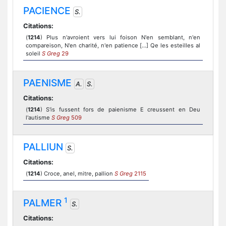
PACIENCE
S.
Citations:
(
1214
) Plus n'avroient vers lui foison N'en semblant, n'en
compareison, N'en charité, n'en patience [...] Qe les esteilles al
soleil
S Greg
29
PAENISME
A.
S.
Citations:
(
1214
) S'is fussent fors de paienisme E creussent en Deu
l'autisme
S Greg
509
PALLIUN
S.
Citations:
(
1214
) Croce, anel, mitre, pallion
S Greg
2115
1
PALMER
S.
Citations: