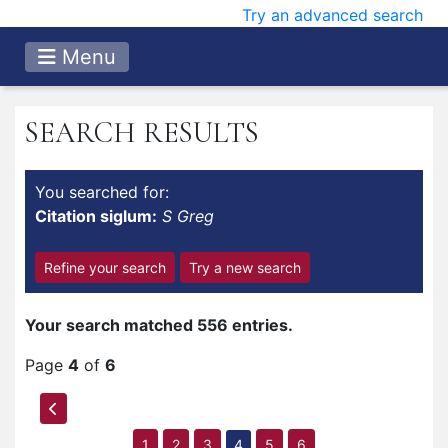
Try an advanced search
Menu
SEARCH RESULTS
You searched for:
Citation siglum:
S Greg
Refine your search
Try a new search
Your search matched 556 entries.
Page
4
of
6
1
2
3
4
5
6