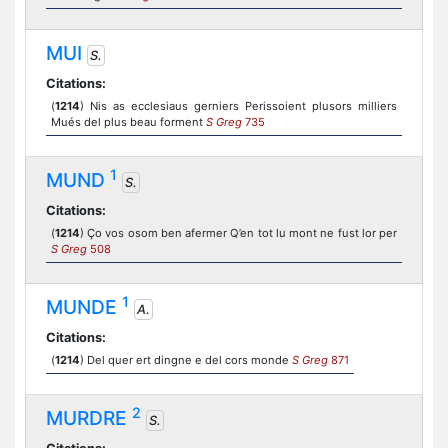
MUI
S.
Citations:
(
1214
) Nis as ecclesiaus gerniers Perissoient plusors milliers
Mués del plus beau forment
S Greg
735
1
MUND
S.
Citations:
(
1214
) Ço vos osom ben afermer Q’en tot lu mont ne fust lor per
S Greg
508
1
MUNDE
A.
Citations:
(
1214
) Del quer ert dingne e del cors monde
S Greg
871
2
MURDRE
S.