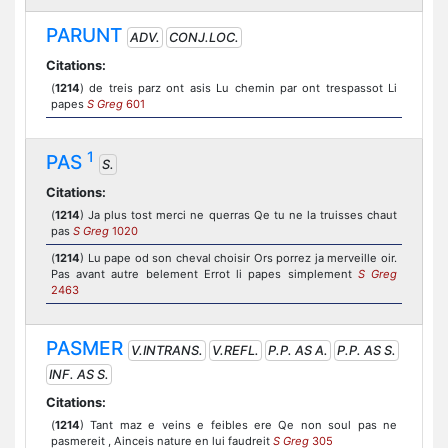
PARUNT
ADV.
CONJ.LOC.
Citations:
(
1214
) de treis parz ont asis Lu chemin par ont trespassot Li
papes
S Greg
601
1
PAS
S.
Citations:
(
1214
) Ja plus tost merci ne querras Qe tu ne la truisses chaut
pas
S Greg
1020
(
1214
) Lu pape od son cheval choisir Ors porrez ja merveille oir.
Pas avant autre belement Errot li papes simplement
S Greg
2463
PASMER
V.INTRANS.
V.REFL.
P.P. AS A.
P.P. AS S.
INF. AS S.
Citations:
(
1214
) Tant maz e veins e feibles ere Qe non soul pas ne
pasmereit , Ainceis nature en lui faudreit
S Greg
305