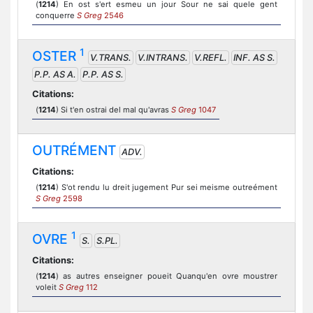
(
1214
) En ost s'ert esmeu un jour Sour ne sai quele gent
conquerre
S Greg
2546
1
OSTER
V.TRANS.
V.INTRANS.
V.REFL.
INF. AS S.
P.P. AS A.
P.P. AS S.
Citations:
(
1214
) Si t'en ostrai del mal qu'avras
S Greg
1047
OUTRÉMENT
ADV.
Citations:
(
1214
) S'ot rendu lu dreit jugement Pur sei meisme outreément
S Greg
2598
1
OVRE
S.
S.PL.
Citations:
(
1214
) as autres enseigner poueit Quanqu'en ovre moustrer
voleit
S Greg
112