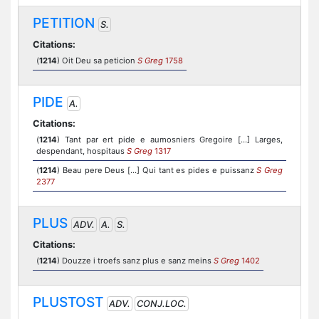
PETITION
S.
Citations:
(
1214
) Oit Deu sa peticion
S Greg
1758
PIDE
A.
Citations:
(
1214
) Tant par ert pide e aumosniers Gregoire [...] Larges,
despendant, hospitaus
S Greg
1317
(
1214
) Beau pere Deus [...] Qui tant es pides e puissanz
S Greg
2377
PLUS
ADV.
A.
S.
Citations:
(
1214
) Douzze i troefs sanz plus e sanz meins
S Greg
1402
PLUSTOST
ADV.
CONJ.LOC.