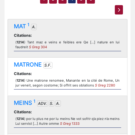
1
MAT
A.
Citations:
(
1214
) Tant maz e veins e feibles ere Qe [...] nature en lui
faudreit
S Greg
304
MATRONE
S.F.
Citations:
(
1214
) Une matrone renomee, Manante en la cité de Rome, Un
jur veneit, segon costome; Si offrit ses oblations
S Greg
2280
1
MEINS
ADV.
S.
A.
Citations:
(
1214
) por lu plus ne por lu meins Ne vot sofrir q’a piez n’a meins
Lui servist […] Autre omme
S Greg
1333