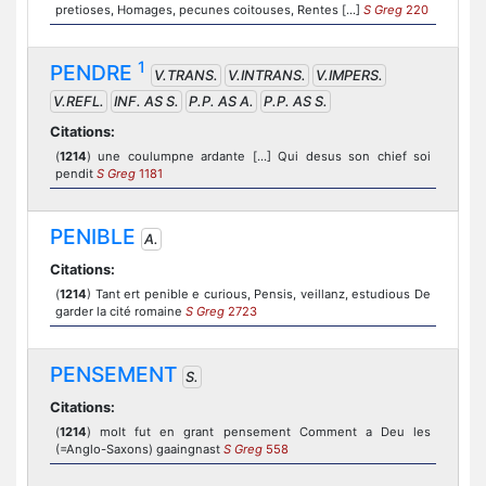
pretioses, Homages, pecunes coitouses, Rentes [...]
S Greg
220
1
PENDRE
V.TRANS.
V.INTRANS.
V.IMPERS.
V.REFL.
INF. AS S.
P.P. AS A.
P.P. AS S.
Citations:
(
1214
) une coulumpne ardante [...] Qui desus son chief soi
pendit
S Greg
1181
PENIBLE
A.
Citations:
(
1214
) Tant ert penible e curious, Pensis, veillanz, estudious De
garder la cité romaine
S Greg
2723
PENSEMENT
S.
Citations:
(
1214
) molt fut en grant pensement Comment a Deu les
(=Anglo-Saxons) gaaingnast
S Greg
558