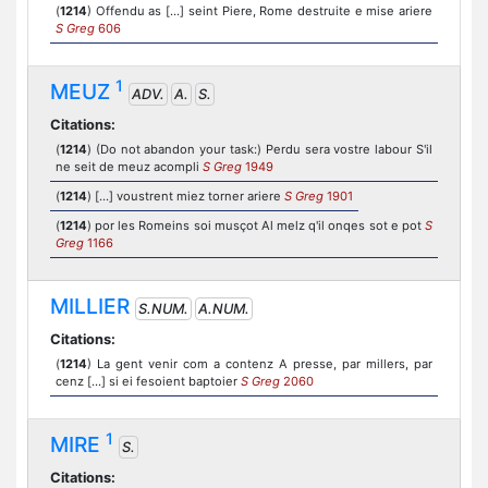
(
1214
) Offendu as [...] seint Piere, Rome destruite e mise ariere
S Greg
606
1
MEUZ
ADV.
A.
S.
Citations:
(
1214
) (Do not abandon your task:) Perdu sera vostre labour S'il
ne seit de meuz acompli
S Greg
1949
(
1214
) [...] voustrent miez torner ariere
S Greg
1901
(
1214
) por les Romeins soi musçot Al melz q'il onqes sot e pot
S
Greg
1166
MILLIER
S.NUM.
A.NUM.
Citations:
(
1214
) La gent venir com a contenz A presse, par millers, par
cenz [...] si ei fesoient baptoier
S Greg
2060
1
MIRE
S.
Citations: