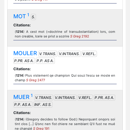
1
MOT
S.
Citations:
(
1214
) A cest mot (=doctrine of transubstantiation) lors, com
non creable, Icele se prist a sozrire
S Greg
2192
MOULER
V.TRANS.
V.INTRANS.
V.REFL.
P.PR. AS A.
P.P. AS A.
Citations:
(
1214
) Plus vistement qe champion Qui souz l'escu se mosle en
champ
S Greg
2477
1
MUER
V.TRANS.
V.INTRANS.
V.REFL.
P.PR. AS A.
P.P. AS A.
INF. AS S.
Citations:
(
1214
) (Gregory decides to follow God:) Neporquant onqors soi
tint clos […] Q’onc nen fist chiere ne semblant Q’il fust ne mué
ne changié
S Greg
191