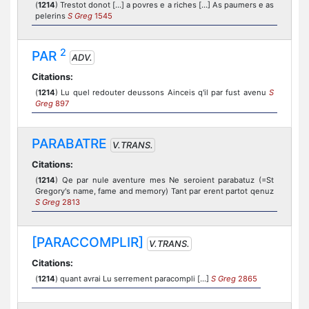
(
1214
) Trestot donot [...] a povres e a riches [...] As paumers e as
pelerins
S Greg
1545
2
PAR
ADV.
Citations:
(
1214
) Lu quel redouter deussons Ainceis q'il par fust avenu
S
Greg
897
PARABATRE
V.TRANS.
Citations:
(
1214
) Qe par nule aventure mes Ne seroient parabatuz (=St
Gregory's name, fame and memory) Tant par erent partot qenuz
S Greg
2813
[PARACCOMPLIR]
V.TRANS.
Citations:
(
1214
) quant avrai Lu serrement paracompli [...]
S Greg
2865