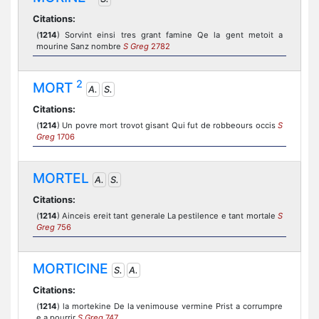
Citations:
(
1214
) Sorvint einsi tres grant famine Qe la gent metoit a
mourine Sanz nombre
S Greg
2782
2
MORT
A.
S.
Citations:
(
1214
) Un povre mort trovot gisant Qui fut de robbeours occis
S
Greg
1706
MORTEL
A.
S.
Citations:
(
1214
) Ainceis ereit tant generale La pestilence e tant mortale
S
Greg
756
MORTICINE
S.
A.
Citations:
(
1214
) la mortekine De la venimouse vermine Prist a corrumpre
e a pourrir
S Greg
747