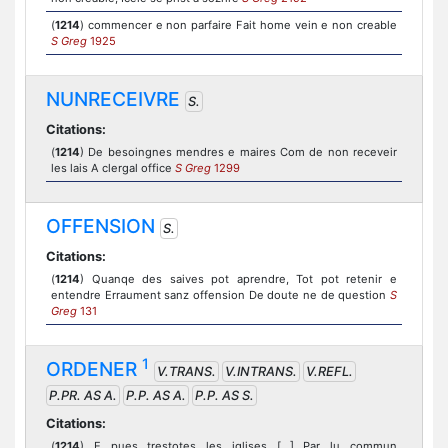
(
1214
) commencer e non parfaire Fait home vein e non creable
S Greg
1925
NUNRECEIVRE
S.
Citations:
(
1214
) De besoingnes mendres e maires Com de non receveir
les lais A clergal office
S Greg
1299
OFFENSION
S.
Citations:
(
1214
) Quanqe des saives pot aprendre, Tot pot retenir e
entendre Erraument sanz offension De doute ne de question
S
Greg
131
1
ORDENER
V.TRANS.
V.INTRANS.
V.REFL.
P.PR. AS A.
P.P. AS A.
P.P. AS S.
Citations:
(
1214
) E pues trestotes les iglises [...] Par lu commun