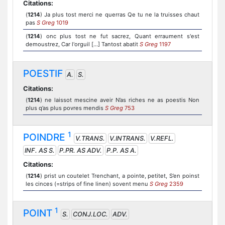
Citations:
(
1214
) Ja plus tost merci ne querras Qe tu ne la truisses chaut
pas
S Greg
1019
(
1214
) onc plus tost ne fut sacrez, Quant erraument s'est
demoustrez, Car l'orguil [...] Tantost abatit
S Greg
1197
POESTIF
A.
S.
Citations:
(
1214
) ne laissot mescine aveir N’as riches ne as poestis Non
plus q’as plus povres mendis
S Greg
753
1
POINDRE
V.TRANS.
V.INTRANS.
V.REFL.
INF. AS S.
P.PR. AS ADV.
P.P. AS A.
Citations:
(
1214
) prist un coutelet Trenchant, a pointe, petitet, S’en poinst
les cinces (=strips of fine linen) sovent menu
S Greg
2359
1
POINT
S.
CONJ.LOC.
ADV.