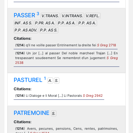
3
PASSER
V.TRANS.
V.INTRANS.
V.REFL.
INF. AS S.
P.PR. AS A.
P.P. AS A.
P.P. AS A.
P.P. AS ADV.
P.P. AS S.
Citations:
(
1214
) q’il ne voille passer Entrinement la dreite fei
S Greg
2718
(
1214
) Un jor […] al passer Del noble marcheel Trajan […] En
trespassant soudeement Se remembrot d’un jugement
S Greg
2538
1
PASTUREL
A.
S.
Citations:
(
1214
) Li Dialoge e li Moral [...] Li Pastorals
S Greg
2942
PATREMOINE
S.
Citations:
(
1214
) Avers, pecunes, pensions, Cens, rentes, patrimoines,