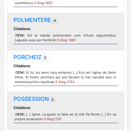
soufreitous
S Greg
1687
POLMENTERE
A.
Citations:
(
1214
) Od la viande polmentere cum infusis leguminibus
Laquele usas por t’enferté
S Greg
1462
PORCHEIZ
S.
Citations:
(
1214
) Si fut sis seint cors enterrez [...] Enz en l’iglise de Seint
Piere, Al forein porcheiz qui ere Devant lu viel sacraire asis in
extrema porticu basilicae
S Greg
2754
POSSESSION
S.
Citations:
(
1214
) [...] iglise, La quele ot faite en la cité De Rome [...] En sa
propre posession
S Greg
255