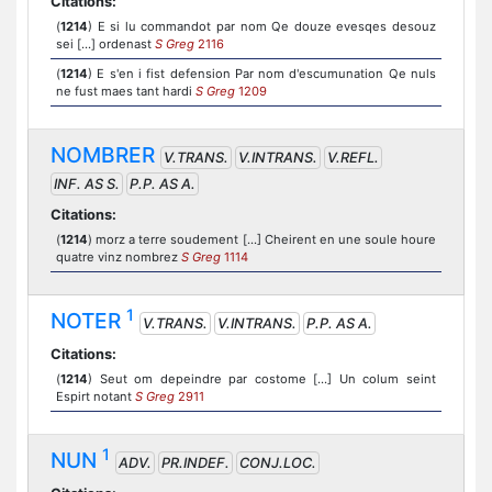
Citations:
(
1214
) E si lu commandot par nom Qe douze evesqes desouz
sei [...] ordenast
S Greg
2116
(
1214
) E s'en i fist defension Par nom d'escumunation Qe nuls
ne fust maes tant hardi
S Greg
1209
NOMBRER
V.TRANS.
V.INTRANS.
V.REFL.
INF. AS S.
P.P. AS A.
Citations:
(
1214
) morz a terre soudement [...] Cheirent en une soule houre
quatre vinz nombrez
S Greg
1114
1
NOTER
V.TRANS.
V.INTRANS.
P.P. AS A.
Citations:
(
1214
) Seut om depeindre par costome [...] Un colum seint
Espirt notant
S Greg
2911
1
NUN
ADV.
PR.INDEF.
CONJ.LOC.