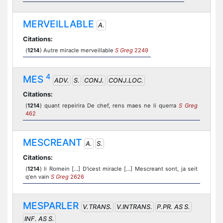
MERVEILLABLE
A.
Citations:
(
1214
) Autre miracle merveillable
S Greg
2249
4
MES
ADV.
S.
CONJ.
CONJ.LOC.
Citations:
(
1214
) quant repeirira De chef, rens maes ne li querra
S Greg
462
MESCREANT
A.
S.
Citations:
(
1214
) li Romein [...] D'icest miracle [...] Mescreant sont, ja seit
q'en vain
S Greg
2626
MESPARLER
V.TRANS.
V.INTRANS.
P.PR. AS S.
INF. AS S.