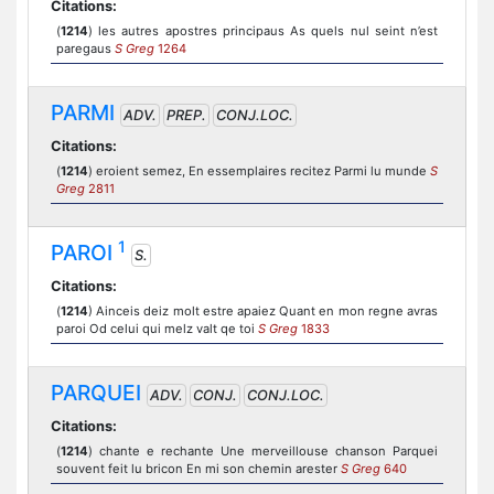
Citations:
(
1214
) les autres apostres principaus As quels nul seint n’est
paregaus
S Greg
1264
PARMI
ADV.
PREP.
CONJ.LOC.
Citations:
(
1214
) eroient semez, En essemplaires recitez Parmi lu munde
S
Greg
2811
1
PAROI
S.
Citations:
(
1214
) Ainceis deiz molt estre apaiez Quant en mon regne avras
paroi Od celui qui melz valt qe toi
S Greg
1833
PARQUEI
ADV.
CONJ.
CONJ.LOC.
Citations:
(
1214
) chante e rechante Une merveillouse chanson Parquei
souvent feit lu bricon En mi son chemin arester
S Greg
640