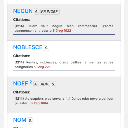
NEGUN
A.
PR.INDEF.
Citations:
(
1214
) Mielz vaut negun bien commencier Q'aprés
commencement retraire
S Greg
1922
NOBLESCE
S.
Citations:
(
1214
) Rentes, noblesces, granz baillies, E meintes autres
seingnories
S Greg
221
2
NOEF
A.
ADV.
S.
Citations:
(
1214
) As esquiers e as servanz [...] Donot robe nove a cel jour
(=Easter)
S Greg
1604
NOM
S.