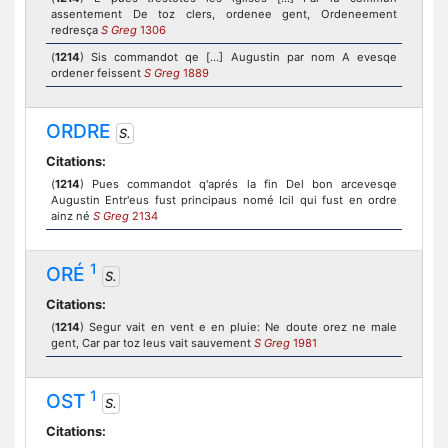
assentement De toz clers, ordenee gent, Ordeneement
redresça
S Greg
1306
(
1214
) Sis commandot qe [...] Augustin par nom A evesqe
ordener feissent
S Greg
1889
ORDRE
S.
Citations:
(
1214
) Pues commandot q'aprés la fin Del bon arcevesqe
Augustin Entr'eus fust principaus nomé Icil qui fust en ordre
ainz né
S Greg
2134
1
ORÉ
S.
Citations:
(
1214
) Segur vait en vent e en pluie: Ne doute orez ne male
gent, Car par toz leus vait sauvement
S Greg
1981
1
OST
S.
Citations: