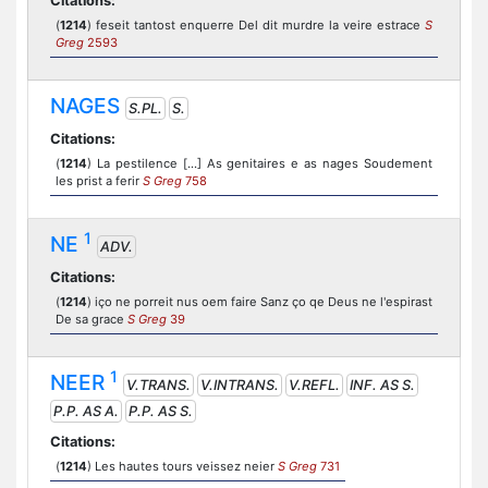
Citations:
(
1214
) feseit tantost enquerre Del dit murdre la veire estrace
S
Greg
2593
NAGES
S.PL.
S.
Citations:
(
1214
) La pestilence [...] As genitaires e as nages Soudement
les prist a ferir
S Greg
758
1
NE
ADV.
Citations:
(
1214
) iço ne porreit nus oem faire Sanz ço qe Deus ne l'espirast
De sa grace
S Greg
39
1
NEER
V.TRANS.
V.INTRANS.
V.REFL.
INF. AS S.
P.P. AS A.
P.P. AS S.
Citations:
(
1214
) Les hautes tours veissez neier
S Greg
731