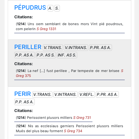
PÉPUDRUS
A.
S.
Citations:
(
1214
) Uns oem semblant de bones mors Vint pié poudrous,
com pelerin
S Greg
1331
PERILLER
V.TRANS.
V.INTRANS.
P.PR. AS A.
P.P. AS A.
P.P. AS S.
INF. AS S.
Citations:
(
1214
) La nef [...] fust perillee , Par tempeste de mer brisee
S
Greg
375
PERIR
V.TRANS.
V.INTRANS.
V.REFL.
P.PR. AS A.
P.P. AS A.
Citations:
(
1214
) Perissoient plusors milliers
S Greg
731
(
1214
) Nis as ecclesiaus gerniers Perissoient plusors milliers
Mués del plus beau forment
S Greg
734