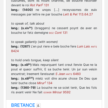
custumes, dont ils n’ount chartres, de bouche recorder
2
devant le roi
Rot Parl
131
lang.:
(1400)
ne unqes [...] receyvasmes de eulx
messages par lettre ne par bouche
Lett & Pet
113.64.27
to speak of, talk about
in
lang.:
(s.xiv
)
(braggers) ne cessent poynt de aver en
bouche lur fetz demeigne
Cont
131
BOZ
to speak gallantly (with women)
lang.:
(1267)
L'en put riere e bele boche fere
Lum Lais
ANTS
8424
to hold one’s tongue, keep silent
in
lang.:
(s.xiii
)
Mais nepurquant tant creut l’envie Que ne la
pout el queor suffrir, E sa buche tenir. Un jur sun veisin
encuntrat; Ireement l’areisunat
S Jean
6460
ANTS
2/4
lang.:
(s.xiii
)
mielz voil dire acune chose De Deu que
2
tenir buche close
Mirur
134
lang.:
(1360-79)
La bouche ne se sciet tenir, Que les fols
ris avant venir Ne fait
Mirour
9592
GOWER
BRETANCE
S.