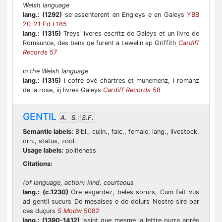
Welsh language
lang.:
(1292)
se assenterent en Engleys e en Galeys
YBB
20-21 Ed I 185
lang.:
(1315)
Treys liveres escritz de Galeys et un livre de
Romaunce, des bens qe furent a Lewelin ap Griffith
Cardiff
Records
57
in the Welsh language
lang.:
(1315)
i cofre ové chartres et munemenz, i romanz
de la rose, iij livres Galeys
Cardiff Records
58
GENTIL
A.
S.
S.F.
Semantic labels:
Bibl., culin., falc., female, lang., livestock,
orn., status, zool.
Usage labels:
politeness
Citations:
(of language, action) kind, courteous
lang.:
(c.1230)
Ore esgardez, beles sorurs, Cum fait vus
ad gentil sucurs De mesaises e de dolurs Nostre sire par
ces duçurs
S Modw
5082
lang.:
(1390-1412)
issint que mesme la lettre purra aprés