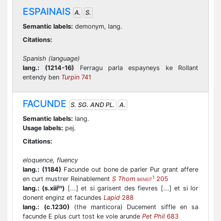
ESPAINAIS
A.
S.
Semantic labels:
demonym, lang.
Citations:
Spanish (language)
lang.:
(1214-16)
Ferragu parla espayneys ke Rollant
entendy ben
Turpin
741
FACUNDE
S. SG. AND PL.
A.
Semantic labels:
lang.
Usage labels:
pej.
Citations:
eloquence, fluency
lang.:
(1184)
Facunde out bone de parler Pur grant affere
1
en curt mustrer Reinablement
S Thom
205
BENEIT
in
lang.:
(s.xiii
)
[...] et si garisent des fievres [...] et si lor
donent enginz et facundes
Lapid
288
lang.:
(c.1230)
(the manticora) Ducement siffle en sa
facunde E plus curt tost ke vole arunde
Pet Phil
683