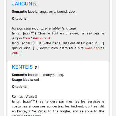
JARGUN
S.
Semantic labels:
lang., orn., sound, zool.
Citations:
foreign (and incomprehensible) language
3/4
lang.:
(s.xii
)
Charme fust en chaldeu, ne say pas le
jargon
Rom Chev
70
ANTS
lang.:
(c.1165)
Tuz (=the birds) diseient en lur gargun [...]
que cil oisel [...] deveit bien estre rei e sire
Fables
MARIE
200.13
KENTEIS
S.
Semantic labels:
demonym, lang.
Usage labels:
coll.
Citations:
Kentish (dialect)
4/4
lang.:
(s.xiii
)
les tendera par mesmes les servises e
costumes si cum ses auncestres les tindrent: dunt est dit
en kenteytz Se Vader to the boghe, and se sone to the