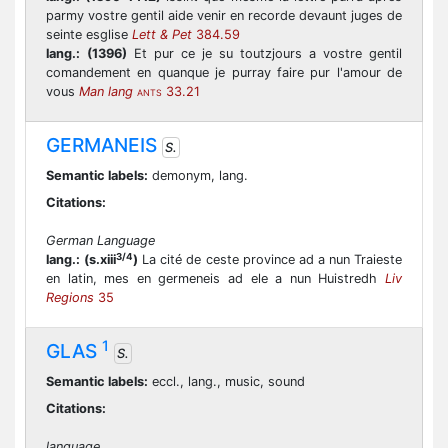
parmy vostre gentil aide venir en recorde devaunt juges de
seinte esglise
Lett & Pet
384.59
lang.:
(1396)
Et pur ce je su toutzjours a vostre gentil
comandement en quanque je purray faire pur l'amour de
vous
Man lang
33.21
ANTS
GERMANEIS
S.
Semantic labels:
demonym, lang.
Citations:
German Language
3/4
lang.:
(s.xiii
)
La cité de ceste province ad a nun Traieste
en latin, mes en germeneis ad ele a nun Huistredh
Liv
Regions
35
1
GLAS
S.
Semantic labels:
eccl., lang., music, sound
Citations:
language