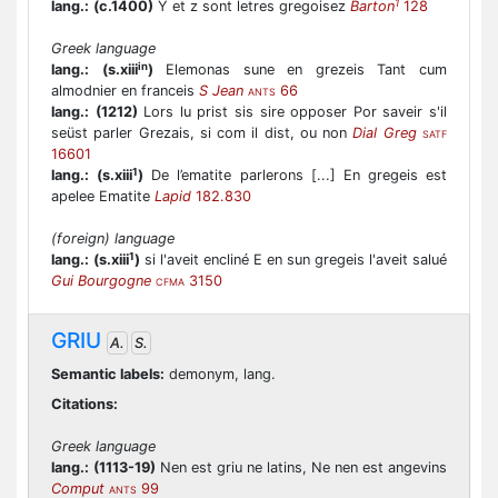
1
lang.:
(c.1400)
Y et z sont letres gregoisez
Barton
128
Greek language
in
lang.:
(s.xiii
)
Elemonas sune en grezeis Tant cum
almodnier en franceis
S Jean
66
ANTS
lang.:
(1212)
Lors lu prist sis sire opposer Por saveir s'il
seüst parler Grezais, si com il dist, ou non
Dial Greg
SATF
16601
1
lang.:
(s.xiii
)
De l’ematite parlerons [...] En gregeis est
apelee Ematite
Lapid
182.830
(foreign) language
1
lang.:
(s.xiii
)
si l'aveit encliné E en sun gregeis l'aveit salué
Gui Bourgogne
3150
CFMA
GRIU
A.
S.
Semantic labels:
demonym, lang.
Citations:
Greek language
lang.:
(1113-19)
Nen est griu ne latins, Ne nen est angevins
Comput
99
ANTS