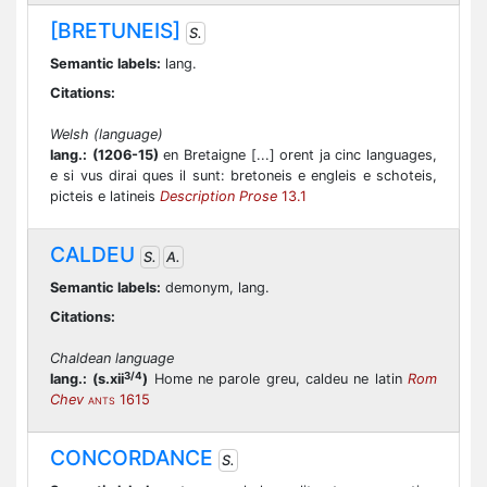
[BRETUNEIS]
S.
Semantic labels:
lang.
Citations:
Welsh (language)
lang.:
(1206-15)
en Bretaigne [...] orent ja cinc languages,
e si vus dirai ques il sunt: bretoneis e engleis e schoteis,
picteis e latineis
Description Prose
13.1
CALDEU
S.
A.
Semantic labels:
demonym, lang.
Citations:
Chaldean language
3/4
lang.:
(s.xii
)
Home ne parole greu, caldeu ne latin
Rom
Chev
1615
ANTS
CONCORDANCE
S.