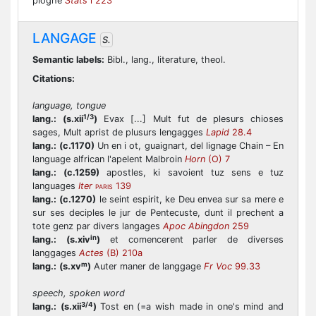
ploghe
Stats
i 223
LANGAGE
S.
Semantic labels:
Bibl., lang., literature, theol.
Citations:
language, tongue
1/3
lang.:
(s.xii
)
Evax [...] Mult fut de plesurs chioses
sages, Mult aprist de plusurs lengagges
Lapid
28.4
lang.:
(c.1170)
Un en i ot, guaignart, del lignage Chain – En
language alfrican l'apelent Malbroin
Horn
(O) 7
lang.:
(c.1259)
apostles, ki savoient tuz sens e tuz
languages
Iter
139
PARIS
lang.:
(c.1270)
le seint espirit, ke Deu envea sur sa mere e
sur ses deciples le jur de Pentecuste, dunt il prechent a
tote genz par divers langages
Apoc Abingdon
259
in
lang.:
(s.xiv
)
et comencerent parler de diverses
langgages
Actes
(B) 210a
m
lang.:
(s.xv
)
Auter maner de langgage
Fr Voc
99.33
speech, spoken word
3/4
lang.:
(s.xii
)
Tost en (=a wish made in one's mind and