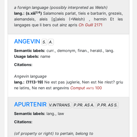
a foreign language (possibly interpreted as Welsh)
1/4
lang.:
(s.xiii
)
Salamoneis parlat, tieis e barbarin, grezeis,
alemandeis, aleis [g]aleis (=Welsh) , hermin Et les
langages que li bers out ainz apris
Ch Guill
2171
ANGEVIN
S.
A.
Semantic labels:
curr., demonym, finan., herald., lang.
Usage labels:
name
Citations:
Angevin language
lang.:
(1113-19)
Ne est pas juglerie, Nen est Ne n’est? griu
ne latins, Ne nen est angevins
Comput
100
ANTS
APURTENIR
V.INTRANS.
P.PR. AS A.
P.PR. AS S.
Semantic labels:
lang., law
Citations:
(of property or right) to pertain, belong to