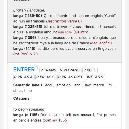
English (language)
lang.:
(1139-50)
Ço que ‘schire’ ad nun en engleis ‘Cunté’
ad nun en franceis
Description Verse
67
lang.:
(1235-55)
tut dis troverez vous primes le fraunceis
e puis le engleise amount
(G) intro.
BIBB ROTH
lang.:
(1396)
il en y a beaucoup des raisons d’englois que
1
ne s’accordent mye a la language de France
Man lang
91
lang.:
(1415)
les ditz parolles avaunt escryez en Engelysch
1
Rot Parl
iv 73
1
ENTRER
V.TRANS.
V.INTRANS.
V.REFL.
P.PR. AS A.
P.PR. AS S.
P.PR. AS PREP.
INF. AS S.
Semantic labels:
eccl., emotion, lang., law, merch., mil.,
ship., time
Citations:
to begin speaking
lang.:
(c.1185)
Drion, qui n’esteit pas musard, Est primes
en parole entrez
Ipom
1355
BFR