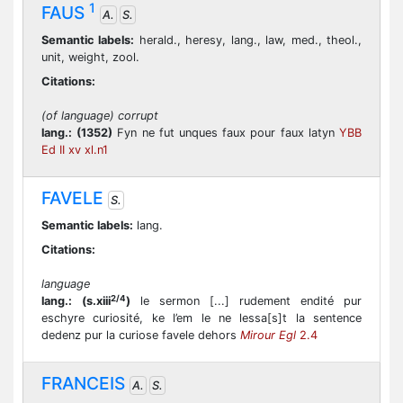
1
FAUS
A.
S.
Semantic labels:
herald., heresy, lang., law, med., theol.,
unit, weight, zool.
Citations:
(of language) corrupt
lang.:
(1352)
Fyn ne fut unques faux pour faux latyn
YBB
Ed II xv xl.n1
FAVELE
S.
Semantic labels:
lang.
Citations:
language
2/4
lang.:
(s.xiii
)
le sermon [...] rudement endité pur
eschyre curiosité, ke l’em le ne lessa[s]t la sentence
dedenz pur la curiose favele dehors
Mirour Egl
2.4
FRANCEIS
A.
S.