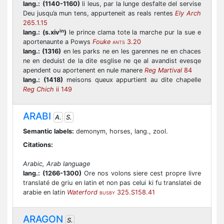
lang.:
(1140-1160)
li leus, par la lunge desfalte del servise
Deu jusqu’a mun tens, appurteneit as reals rentes
Ely Arch
265.1.15
in
lang.:
(s.xiv
)
le prince clama tote la marche pur la sue e
aportenaunte a Powys
Fouke
3.20
ANTS
lang.:
(1316)
en les parks ne en les garennes ne en chaces
ne en deduist de la dite esglise ne qe al avandist evesqe
apendent ou aportenent en nule manere
Reg Martival
84
lang.:
(1418)
meisons queux appurtient au dite chapelle
Reg Chich
ii 149
ARABI
A.
S.
Semantic labels:
demonym, horses, lang., zool.
Citations:
Arabic, Arab language
lang.:
(1266-1300)
Ore nos volons siere cest propre livre
translaté de griu en latin et non pas celui ki fu translatei de
arabie en latin
Waterford
325.S158.41
BUSBY
ARAGON
S.