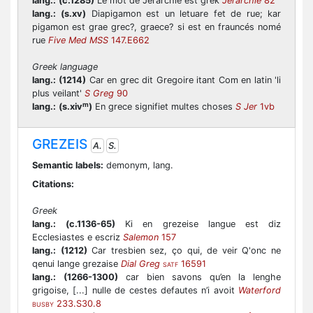
lang.:
(c.1285)
Le mot de Jerarchie est grek
Jerarchie
82
lang.:
(s.xv)
Diapigamon est un letuare fet de rue; kar
pigamon est grae grec?, graece? si est en frauncés nomé
rue
Five Med MSS
147.E662
Greek language
lang.:
(1214)
Car en grec dit Gregoire itant Com en latin 'li
plus veilant'
S Greg
90
m
lang.:
(s.xiv
)
En grece signifiet multes choses
S Jer
1vb
GREZEIS
A.
S.
Semantic labels:
demonym, lang.
Citations:
Greek
lang.:
(c.1136-65)
Ki en grezeise langue est diz
Ecclesiastes e escriz
Salemon
157
lang.:
(1212)
Car tresbien sez, ço qui, de veir Q'onc ne
qenui lange grezaise
Dial Greg
16591
SATF
lang.:
(1266-1300)
car bien savons qu’en la lenghe
grigoise, [...] nulle de cestes defautes n’i avoit
Waterford
233.S30.8
BUSBY