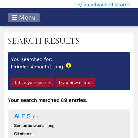
Try an advanced search
Menu
SEARCH RESULTS
You searched for:
Labels:
semantic: lang.
Refine your search
Try a new search
Your search matched 89 entries.
ALEIS
S.
Semantic labels:
lang.
Citations: