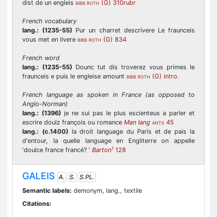
dist de un engleis
(G) 310rubr
BIBB ROTH
French vocabulary
lang.:
(1235-55)
Pur un charret descrivere Le fraunceis
vous met en livere
(G) 834
BIBB ROTH
French word
lang.:
(1235-55)
Dounc tut dis troverez vous primes le
fraunceis e puis le engleise amount
(G) intro.
BIBB ROTH
French language as spoken in France (as opposed to
Anglo-Norman)
lang.:
(1396)
je ne sui pas le plus escienteus a parler et
escrire doulz françois ou romance
Man lang
45
ANTS
lang.:
(c.1400)
la droit language du Paris et de pais la
d'entour, la quelle language en Engliterre on appelle
1
'doulce france francé? '
Barton
128
GALEIS
A.
S.
S.PL.
Semantic labels:
demonym, lang., textile
Citations: