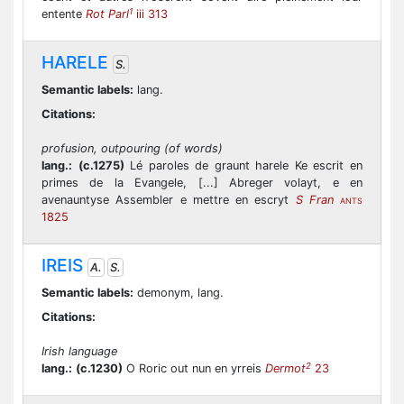
1
entente
Rot Parl
iii 313
HARELE
S.
Semantic labels:
lang.
Citations:
profusion, outpouring (of words)
lang.:
(c.1275)
Lé paroles de graunt harele Ke escrit en
primes de la Evangele, [...] Abreger volayt, e en
avenauntyse Assembler e mettre en escryt
S Fran
ANTS
1825
IREIS
A.
S.
Semantic labels:
demonym, lang.
Citations:
Irish language
2
lang.:
(c.1230)
O Roric out nun en yrreis
Dermot
23