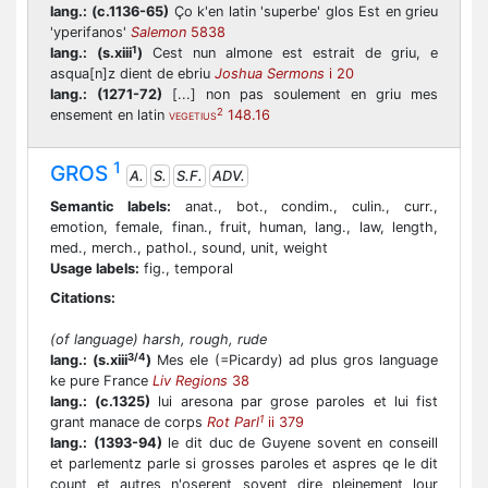
lang.:
(c.1136-65)
Ço k'en latin 'superbe' glos Est en grieu
'yperifanos'
Salemon
5838
1
lang.:
(s.xiii
)
Cest nun almone est estrait de griu, e
asqua[n]z dient de ebriu
Joshua Sermons
i 20
lang.:
(1271-72)
[...] non pas soulement en griu mes
2
ensement en latin
148.16
VEGETIUS
1
GROS
A.
S.
S.F.
ADV.
Semantic labels:
anat., bot., condim., culin., curr.,
emotion, female, finan., fruit, human, lang., law, length,
med., merch., pathol., sound, unit, weight
Usage labels:
fig., temporal
Citations:
(of language) harsh, rough, rude
3/4
lang.:
(s.xiii
)
Mes ele (=Picardy) ad plus gros language
ke pure France
Liv Regions
38
lang.:
(c.1325)
lui aresona par grose paroles et lui fist
1
grant manace de corps
Rot Parl
ii 379
lang.:
(1393-94)
le dit duc de Guyene sovent en conseill
et parlementz parle si grosses paroles et aspres qe le dit
count et autres n'oserent sovent dire pleinement lour