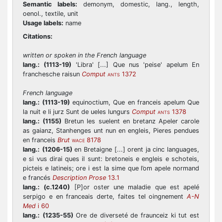
Semantic labels:
demonym, domestic, lang., length,
oenol., textile, unit
Usage labels:
name
Citations:
written or spoken in the French language
lang.:
(1113-19)
'Libra' [...] Que nus 'peise' apelum En
franchesche raisun
Comput
1372
ANTS
French language
lang.:
(1113-19)
equinoctium, Que en franceis apelum Que
la nuit e li jurz Sunt de ueles lungurs
Comput
1378
ANTS
lang.:
(1155)
Bretun les suelent en bretanz Apeler carole
as gaianz, Stanhenges unt nun en engleis, Pieres pendues
en franceis
Brut
8178
WACE
lang.:
(1206-15)
en Bretaigne [...] orent ja cinc languages,
e si vus dirai ques il sunt: bretoneis e engleis e schoteis,
picteis e latineis; ore i est la sime que l’om apele normand
e francés
Description Prose
13.1
lang.:
(c.1240)
[P]or oster une maladie que est apelé
serpigo e en franceais derte, faites tel oingnement
A-N
Med
i 60
lang.:
(1235-55)
Ore de diverseté de fraunceiz ki tut est