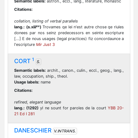
Semantic labels:
astron., eccl., lang., literature, monastic
Citations:
collation, listing of verbal parallels
ex
lang.:
(s.xiii
)
Trovames qe lei n'est autre chose qe riules
donees par nos seinz predecessors en seinte escripture
[...] E de nous usages (legal practices) fiz concordaunce a
l'escripture
Mir Just
3
1
CORT
S.
Semantic labels:
archit., canon., culin., eccl., geog., lang.,
law, occupation, ship., theol.
Usage labels:
name
Citations:
refined, elegant language
lang.:
(1292)
yl ne sount for paroles de la court
YBB 20-
21 Ed I 281
DANESCHIER
V.INTRANS.