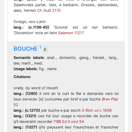
Salamoneis parlat, tieis, e barbarin, Grezeis, alemandeis,
aleis, hermin
Ch Guill
2170
foreign, non-Latin
lang.:
(c.1136-65)
'Scisma' est un nun barbarin,
'Dissention' note en latin
Salemon
11217
1
BOUCHE
S.
Semantic labels:
anat., domestic, geog., herald., lang.,
law, marit., med.
Usage labels:
fig., name
Citations:
orally, by word of mouth
lang.:
(1260)
il vint en la curt le Rei e demanda vers lui
teus services [e] costumes par bref e par buche
Brev Plac
52
lang.:
(c.1270)
par buche e par escrit
S Rich
1636
ANTS
lang.:
(1321)
ceo fut lour usage a recorder de buche ceo
q’il deveraint recorder
YBB Ed II xxvi 54
lang.:
(1327)
q’ils peussent leur fraunchises et fraunches