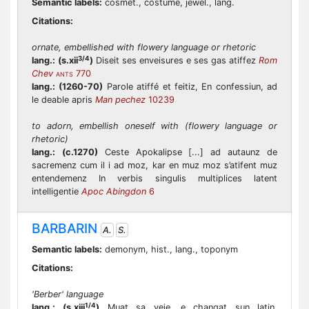
Semantic labels:
cosmet., costume, jewel., lang.
Citations:
ornate, embellished with flowery language or rhetoric
3/4
lang.:
(s.xii
)
Diseit ses enveisures e ses gas atiffez
Rom
Chev
770
ANTS
lang.:
(1260-70)
Parole atiffé et feitiz, En confessiun, ad
le deable apris
Man pechez
10239
to adorn, embellish oneself with (flowery language or
rhetoric)
lang.:
(c.1270)
Ceste Apokalipse [...] ad autaunz de
sacremenz cum il i ad moz, kar en muz moz s’atifent muz
entendemenz In verbis singulis multiplices latent
intelligentie
Apoc Abingdon
6
BARBARIN
A.
S.
Semantic labels:
demonym, hist., lang., toponym
Citations:
'Berber' language
1/4
lang.:
(s.xiii
)
Muat sa veie, e changat sun latin,