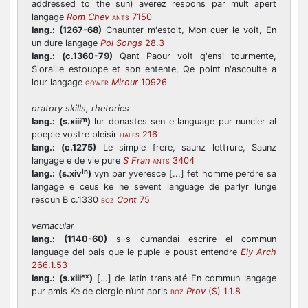
addressed to the sun) averez respons par mult apert
langage
Rom Chev
7150
ANTS
lang.:
(1267-68)
Chaunter m'estoit, Mon cuer le voit, En
un dure langage
Pol Songs
28.3
lang.:
(c.1360-79)
Qant Paour voit q'ensi tourmente,
S'oraille estouppe et son entente, Qe point n'ascoulte a
lour langage
Mirour
10926
GOWER
oratory skills, rhetorics
m
lang.:
(s.xiii
)
lur donastes sen e language pur nuncier al
poeple vostre pleisir
216
HALES
lang.:
(c.1275)
Le simple frere, saunz lettrure, Saunz
langage e de vie pure
S Fran
3404
ANTS
in
lang.:
(s.xiv
)
vyn par yveresce [...] fet homme perdre sa
langage e ceus ke ne sevent language de parlyr lunge
resoun B c.1330
Cont
75
BOZ
vernacular
lang.:
(1140-60)
si·s cumandai escrire el commun
language del pais que le puple le poust entendre
Ely Arch
266.1.53
ex
lang.:
(s.xiii
)
[…] de latin translaté En commun langage
pur amis Ke de clergie n’unt apris
Prov
(S) 1.1.8
BOZ