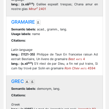
2/4
lang.:
(s.xiii
)
Galilee espealt trespas; Chana amur en
2
nostre glas
Mirur
2401
GRAMAIRE
S.
Semantic labels:
acad., gramm., lang.
Usage labels:
name
Citations:
Latin language
lang.:
(1121-35)
Philippe de Taun En franceise raisun Ad
estrait Bestiaire, Un livere de gramaire
Best
4
ANTS
3/4
lang.:
(s.xii
)
S'il n’est de par Dieu, a fin nel put traire, Si
cum l’ay trové par Solin en gramaire
Rom Chev
4594
ANTS
GREC
A.
S.
Semantic labels:
demonym, lang.
Citations:
Greek