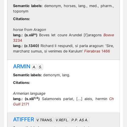
Semantic labels:
demonym, horses, lang., med., pharm.,
toponym
Citations:
horse from Aragon
in
lang.:
(s.xiii
)
Boves let coure Arundel [l’]aragons
Boeve
3234
lang.:
(c.1340)
Richard li respundi, si parla aragoun: 'Sire,
marchanz sumus, si venimes de Karulum'
Fierabras
1466
ARMIN
A.
S.
Semantic labels:
demonym, lang.
Citations:
Armenian language
1/4
lang.:
(s.xiii
)
Salamoneis parlat, [...] aleis, hermin
Ch
Guill
2171
ATIFFER
V.TRANS.
V.REFL.
P.P. AS A.