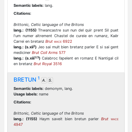
Semantic labels:
lang.
Citations:
Brittonic, Celtic language of the Britons
lang.:
(1155)
Thwancastre sun nun del quir prent Sil puet
l'um numer altrement Chastel de cureie en rumanz, Kaër
Carrei en bretanz
Brut
6922
WACE
2
lang.:
(s.xii
)
Jeo sai mult bien bretanz parler E si sai gent
mediciner
Brut Coll Arms
577
1/3
lang.:
(s.xiii
)
Calabroc l’apelent en romanz E Nantigal cil
en bretanz
Brut Royal
3516
1
BRETUN
A.
S.
Semantic labels:
demonym, lang.
Usage labels:
name
Citations:
Brittonic, Celtic language of the Britons
lang.:
(1155)
Haym saveit bien bretun parler
Brut
WACE
4947