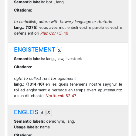
Semantic labels:
bot., lang.
Citations:
to embellish, adorn with flowery language or rhetoric
lang.:
(1275)
vous avez mut enbeli vostre parole et vostre
defens enflori
Plac Cor
(C) 19
ENGISTEMENT
S.
Semantic labels:
lang., law, livestock
Citations:
right to collect rent for agistment
lang.:
(1314-16)
en les quels tenemens nostre seygnur le
roi ad engistment e herbage en temps overt apurtenauntz
a sun dit chastel
Northumb
62.47
ENGLEIS
A.
S.
Semantic labels:
demonym, lang.
Usage labels:
name
Citations: