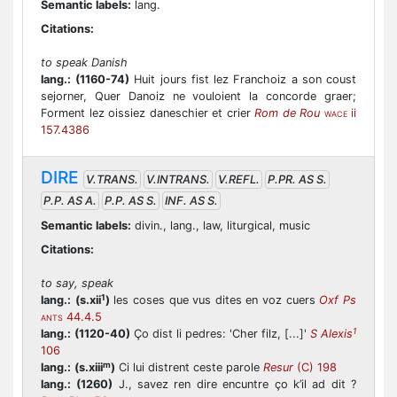
Semantic labels:
lang.
Citations:
to speak Danish
lang.:
(1160-74)
Huit jours fist lez Franchoiz a son coust
sejorner, Quer Danoiz ne vouloient la concorde graer;
Forment lez oissiez daneschier et crier
Rom de Rou
ii
WACE
157.4386
DIRE
V.TRANS.
V.INTRANS.
V.REFL.
P.PR. AS S.
P.P. AS A.
P.P. AS S.
INF. AS S.
Semantic labels:
divin., lang., law, liturgical, music
Citations:
to say, speak
1
lang.:
(s.xii
)
les coses que vus dites en voz cuers
Oxf Ps
44.4.5
ANTS
1
lang.:
(1120-40)
Ço dist li pedres: 'Cher filz, [...]'
S Alexis
106
m
lang.:
(s.xiii
)
Ci lui distrent ceste parole
Resur
(C) 198
lang.:
(1260)
J., savez ren dire encuntre ço k’il ad dit ?