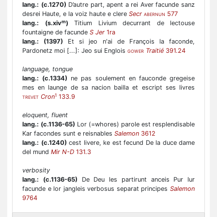
lang.:
(c.1270)
D’autre part, apent a rei Aver facunde sanz
desrei Haute, e la voiz haute e clere
Secr
577
ABERNUN
m
lang.:
(s.xiv
)
Titium Livium decurrant de lectouse
fountaigne de facunde
S Jer
1ra
lang.:
(1397)
Et si jeo n'ai de François la faconde,
Pardonetz moi [...]: Jeo sui Englois
Traitié
391.24
GOWER
language, tongue
lang.:
(c.1334)
ne pas soulement en fauconde gregeise
mes en launge de sa nacion bailla et escript ses livres
1
Cron
133.9
TREVET
eloquent, fluent
lang.:
(c.1136-65)
Lor (=whores) parole est resplendisable
Kar facondes sunt e reisnables
Salemon
3612
lang.:
(c.1240)
cest livere, ke est fecund De la duce dame
del mund
Mir N-D
131.3
verbosity
lang.:
(c.1136-65)
De Deu les partirunt anceis Pur lur
facunde e lor jangleis verbosus separat principes
Salemon
9764