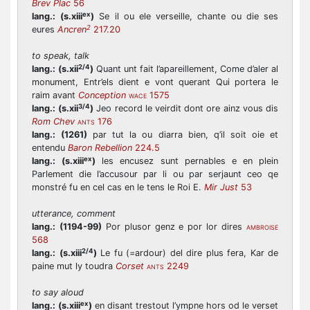
Brev Plac
56
ex
lang.:
(s.xiii
)
Se il ou ele verseille, chante ou die ses
2
eures
Ancren
217.20
to speak, talk
2/4
lang.:
(s.xii
)
Quant unt fait l’apareillement, Come d’aler al
monument, Entr’els dient e vont querant Qui portera le
raim avant
Conception
1575
WACE
3/4
lang.:
(s.xii
)
Jeo record le veirdit dont ore ainz vous dis
Rom Chev
176
ANTS
lang.:
(1261)
par tut la ou diarra bien, q’il soit oie et
entendu
Baron Rebellion
224.5
ex
lang.:
(s.xiii
)
les encusez sunt pernables e en plein
Parlement die l’accusour par li ou par serjaunt ceo qe
monstré fu en cel cas en le tens le Roi E.
Mir Just
53
utterance, comment
lang.:
(1194-99)
Por plusor genz e por lor dires
AMBROISE
568
2/4
lang.:
(s.xiii
)
Le fu (=ardour) del dire plus fera, Kar de
paine mut ly toudra
Corset
2249
ANTS
to say aloud
ex
lang.:
(s.xiii
)
en disant trestout l’ympne hors od le verset