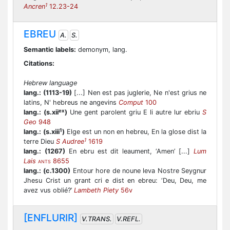
1
Ancren
12.23-24
EBREU
A.
S.
Semantic labels:
demonym, lang.
Citations:
Hebrew language
lang.:
(1113-19)
[...] Nen est pas juglerie, Ne n'est grius ne
latins, N' hebreus ne angevins
Comput
100
ex
lang.:
(s.xii
)
Une gent parolent griu E li autre lur ebriu
S
Geo
948
1
lang.:
(s.xiii
)
Elge est un non en hebreu, En la glose dist la
1
terre Dieu
S Audree
1619
lang.:
(1267)
En ebru est dit leaument, ‘Amen’ [...]
Lum
Lais
8655
ANTS
lang.:
(c.1300)
Entour hore de noune leva Nostre Seygnur
Jhesu Crist un grant cri e dist en ebreu: ‘Deu, Deu, me
avez vus oblié?’
Lambeth Piety
56v
[ENFLURIR]
V.TRANS.
V.REFL.