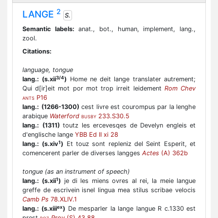
2
LANGE
S.
Semantic labels:
anat., bot., human, implement, lang.,
zool.
Citations:
language, tongue
3/4
lang.:
(s.xii
)
Home ne deit lange translater autrement;
Qui d[ir]eit mot por mot trop irreit leidement
Rom Chev
P16
ANTS
lang.:
(1266-1300)
cest livre est courompus par la lenghe
arabique
Waterford
233.S30.5
BUSBY
lang.:
(1311)
toutz les ercevesqes de Develyn engleis et
d'englische lange
YBB Ed II xi 28
1
lang.:
(s.xiv
)
Et touz sont repleniz del Seint Esperit, et
comencerent parler de diverses langges
Actes
(A) 362b
tongue (as an instrument of speech)
1
lang.:
(s.xii
)
je di les miens ovres al rei, la meie langue
greffe de escrivein isnel lingua mea stilus scribae velocis
Camb Ps
78.XLIV.1
ex
lang.:
(s.xiii
)
De mesparler la lange langue R c.1330 est
prest
Prov
(S) 43.88