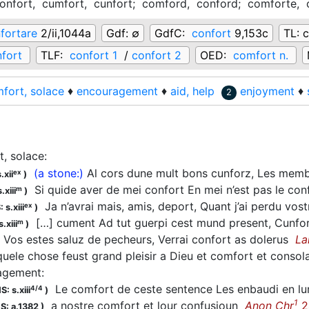
onfort,
cumfort,
cunfort;
comford,
conford;
comforte,
fortare
2/ii,1044a
Gdf:
∅
GdfC:
confort
9,153c
TL:
c
fort
TLF:
confort 1
/
confort 2
OED:
comfort n.
fort, solace
♦
encouragement
♦
aid, help
enjoyment
♦
2
, solace
:
(a stone:)
Al cors dune mult bons cunforz, Les membr
ex
.xii
)
Si quide aver de mei confort En mei n’est pas le co
m
.xiii
)
Ja n’avrai mais, amis, deport, Quant j’ai perdu vo
ex
 s.xiii
)
[…] cument Ad tut guerpi cest mund present, Cunfo
m
.xiii
)
Vos estes saluz de pecheurs, Verrai confort as dolerus
La
ele chose feust grand pleisir a Dieu et comfort et consol
agement
:
Le comfort de ceste sentence Les enbaudi en 
4/4
S: s.xiii
)
1
a nostre comfort et lour confusioun
Anon Chr
2
S: a.1382
)