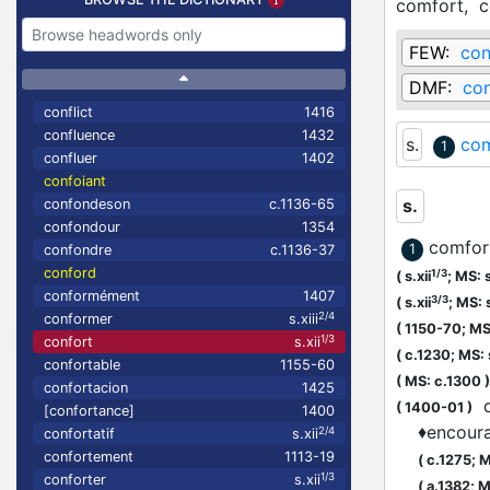
comfort,
c
FEW:
con
DMF:
con
conflict
1416
confluence
1432
s.
com
1
confluer
1402
confoiant
s.
confondeson
c.1136-65
confondour
1354
comfort
1
confondre
c.1136-37
conford
1/3
(
s.xii
;
MS: s
conformément
1407
3/3
(
s.xii
;
MS: s
2/4
conformer
s.xiii
(
1150-70;
MS:
1/3
confort
s.xii
(
c.1230;
MS: s
confortable
1155-60
(
MS: c.1300
)
confortacion
1425
qu
(
1400-01
)
[confortance]
1400
♦
encour
2/4
confortatif
s.xii
confortement
1113-19
(
c.1275;
M
1/3
conforter
s.xii
(
a.1382;
M