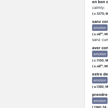
en bon 
calmly
:
(
c.1275;
M
sanz con
emotion
in
(
s.xiii
;
MS
sanz cun
aver con
emotion
(
c.1150;
MS
in
(
s.xiii
;
MS
estre de
emotion
(
a.1382;
M
prendre 
emotion
(
1160-74;