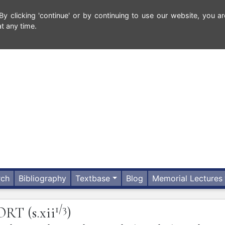
 clicking 'continue' or by continuing to use our website, you ar
t any time.
rch
Bibliography
Textbase
Blog
Memorial Lectures
1/3
ORT
(s.xii
)