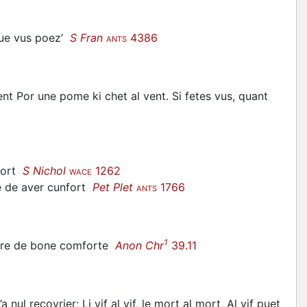
que vus poez’
S Fran
4386
ANTS
nt Por une pome ki chet al vent. Si fetes vus, quant
nfort
S Nichol
1262
WACE
ne de aver cunfort
Pet Plet
1766
ANTS
1
stre de bone comforte
Anon Chr
39.11
nul recovrier; Li vif al vif, le mort al mort, Al vif puet