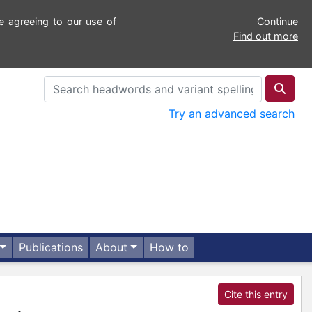
e agreeing to our use of
Continue
Find out more
Try an advanced search
Publications
About
How to
Cite this entry