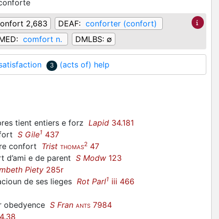
conforte
onfort 2,683
DEAF:
conforter (confort)
MED:
comfort n.
DMLBS:
∅
satisfaction
(acts of) help
3
es tient entiers e forz
Lapid
34.181
1
nfort
S Gile
437
2
stre confort
Trist
47
THOMAS
rt d’ami e de parent
S Modw
123
mbeth Piety
285r
1
acioun de ses lieges
Rot Parl
iii 466
lur obedyence
S Fran
7984
ANTS
4.38