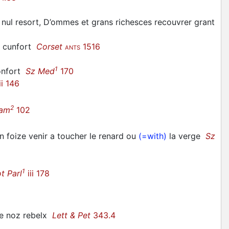
a nul resort, D’ommes et grans richesces recouvrer grant
un cunfort
Corset
1516
ANTS
1
confort
Sz Med
170
ii 146
2
am
102
foize venir a toucher le renard ou
(=with)
la verge
Sz
1
t Parl
iii 178
de noz rebelx
Lett & Pet
343.4