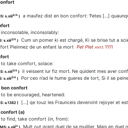
confort
a maufez dist en bon confort: ‘Fetes […] quaun
4/4
S: s.xiii
)
fort
inconsolable, inconsolably
:
Cum un pomer ki est chargé, Ki se brise tut a scie
3/4
: s.xiii
)
fort Pleinnez de un enfant la mort
Pet Plet
1111
ANTS
fort
to take comfort, solace
:
il veissent lur fiz mort. Ne quident mes aver co
3/4
: s.xiii
)
Por ceo n’ad le hume gueres de tort, Si il se pei
3/4
: s.xiii
)
 bon confort
to be encouraged, heartened
:
[…] qe touz les Fraunceis deveroint rejoyer et e
S: a.1382
)
confort (a)
to find, take comfort (in, from)
:
Mult out grant duel de sa muillier, Mais en duel n’a 
in
MS: s.xiii
)