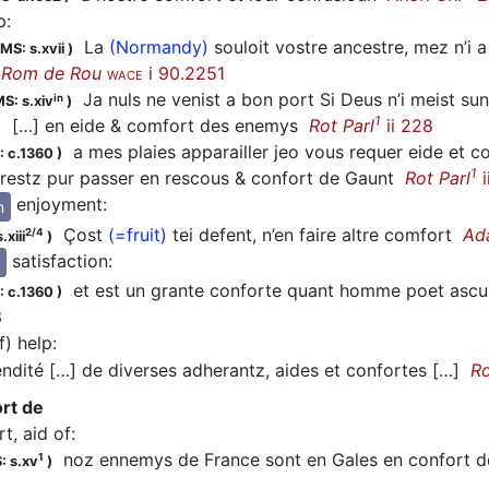
p
:
La
(Normandy)
souloit vostre ancestre, mez n’i 
MS: s.xvii
)
t
Rom de Rou
i 90.2251
WACE
Ja nuls ne venist a bon port Si Deus n’i meist s
in
S: s.xiv
)
1
[…] en eide & comfort des enemys
Rot Parl
ii 228
)
a mes plaies apparailler jeo vous requer eide et 
: c.1360
)
1
estz pur passer en rescous & confort de Gaunt
Rot Parl
i
enjoyment
:
n
Çost
(=fruit)
tei defent, n’en faire altre comfort
Ad
2/4
.xiii
)
satisfaction
:
et est un grante conforte quant homme poet ascun 
: c.1360
)
3
f) help
:
dité […] de diverses adherantz, aides et confortes […]
Ro
rt de
t, aid of
:
noz ennemys de France sont en Gales en confort 
1
: s.xv
)