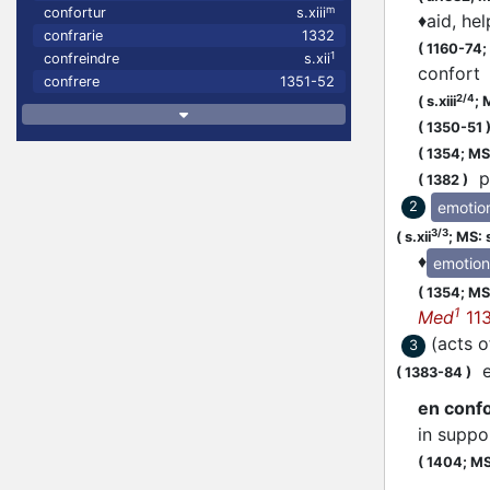
m
confortur
s.xiii
♦
aid, hel
confrarie
1332
(
1160-74;
1
confreindre
s.xii
confor
confrere
1351-52
2/4
(
s.xiii
;
M
(
1350-51
(
1354;
MS
pr
(
1382
)
emotio
2
3/3
(
s.xii
;
MS: s
♦
emotion
(
1354;
MS
1
Med
11
(acts o
3
en
(
1383-84
)
en confo
in suppor
(
1404;
MS