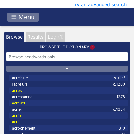
Try an advanced search
Menu
Browse
Results
Log (1)
BROWSE THE DICTIONARY
1/3
acreistre
s.xii
[acreiur]
c.1200
acrés
acressance
1378
acreuer
acrier
c.1334
acrire
acrit
acrochement
1310
ex