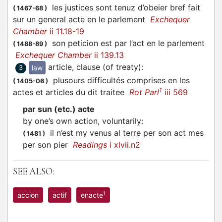
les justices sont tenuz d’obeier bref fait
(
1467-68
)
sur un general acte en le parlement
Exchequer
Chamber
ii 11.18-19
son peticion est par l’act en le parlement
(
1488-89
)
Exchequer Chamber
ii 139.13
article, clause (of treaty)
:
law
3
plusours difficultés comprises en les
(
1405-06
)
1
actes et articles du dit traitee
Rot Parl
iii 569
par sun (etc.) acte
by one’s own action, voluntarily
:
il n’est my venus al terre per son act mes
(
1481
)
per son pier
Readings
i xlvii.n2
SEE ALSO:
1
accion
actif
enacte