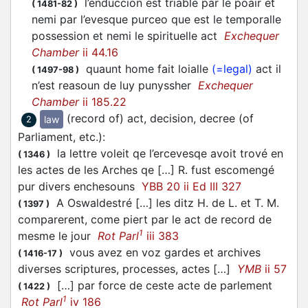
l’enduccion est triable par le poair et
(
1481-82
)
nemi par l’evesque purceo que est le temporalle
possession et nemi le spirituelle act
Exchequer
Chamber
ii 44.16
quaunt home fait loialle
(=legal)
act il
(
1497-98
)
n’est reasoun de luy punyssher
Exchequer
Chamber
ii 185.22
(record of) act, decision, decree (of
law
2
Parliament, etc.)
:
la lettre voleit qe l’ercevesqe avoit trové en
(
1346
)
les actes de les Arches qe […] R. fust escomengé
pur divers enchesouns
YBB 20 ii Ed III 327
A Oswaldestré […] les ditz H. de L. et T. M.
(
1397
)
comparerent, come piert par le act de record de
1
mesme le jour
Rot Parl
iii 383
vous avez en voz gardes et archives
(
1416-17
)
diverses scriptures, processes, actes […]
YMB
ii 57
[…] par force de ceste acte de parlement
(
1422
)
1
Rot Parl
iv 186