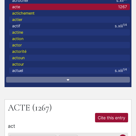
acrocher
s.xii
acte
1267
actichement
actier
1/4
actif
s.xiii
actine
action
actor
actorité
actoun
actour
1/4
actuel
s.xiii
ACTE
(1267)
Cite this entry
act