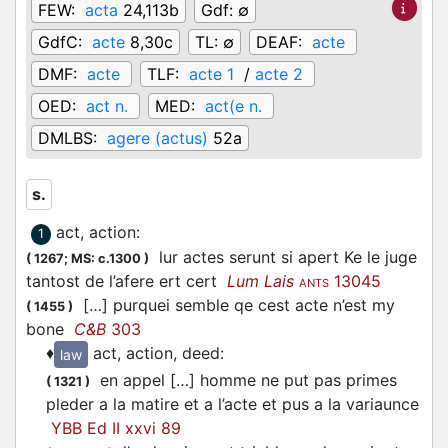
FEW:
acta
24,113b
Gdf:
∅
GdfC:
acte
8,30c
TL:
∅
DEAF:
acte
DMF:
acte
TLF:
acte 1
/
acte 2
OED:
act n.
MED:
act(e n.
DMLBS:
agere (actus)
52a
s.
act, action
:
1
lur actes serunt si apert Ke le juge
(
1267;
MS: c.1300
)
tantost de l’afere ert cert
Lum Lais
13045
ANTS
[…] purquei semble qe cest acte n’est my
(
1455
)
bone
C&B
303
♦
act, action, deed
:
law
en appel […] homme ne put pas primes
(
1321
)
pleder a la matire et a l’acte et pus a la variaunce
YBB Ed II xxvi 89