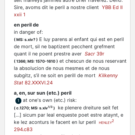
seit malveys jammés autre brief n’averez. Deno.
Sire, avoms dit le peril a nostre client
YBB Ed II
xxii 1
en peril de
in danger of
:
E luy parens al enfant qui est en peril
(
MS: s.xiv?
)
de mort, sil ne baptizent pecchent grefment
quant il ne poent prestre aver
Sacr
39r
et chescun de nous reservant
(
1366;
MS: 1570-1610
)
la absolucion de nous mesmes et de nous
subgitz, s’il ne soit en perill de mort
Kilkenny
Stat
82.XXXVI.24
a, en, sur sun (etc.) peril
at one's own (etc.) risk
:
1
ke plenere dreiture seit fet
1/3
(
c.1270;
MS: s.xiv
)
[…] sicum par leal enqueste poet estre ataynt, e
2
ke lez aconturs le facent en lur peril
HENLEY
294.c83