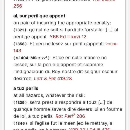
256
al, sur peril que appent
on pain of incurring the appropriate penalty
:
qe nul ne soit si hardi de forstaller […] al
(
1321
)
peril qe appent
YBB Ed II xxvi 12
Et ceo ne lesez sur peril q’appent
(
1358
)
ROUGH
143
Et ce en nulle manere ne
1
(
c.1404;
MS: s.xv
)
lessez, sur la perile q'appent et sicomme
l'indignacioun du Roy nostre dit seignur eschuir
desirrez
Lett & Pet
419.28
a tuz perils
at all hazards, whatever the risk
:
serra prest a respondre a touz […] de
(
1339
)
quanque homme savera dire devers lui en fourme
2
de loi, a tuz perils
Rot Parl
286
si l’eglise fut le meen jeo le mettray, a
(
1346
)