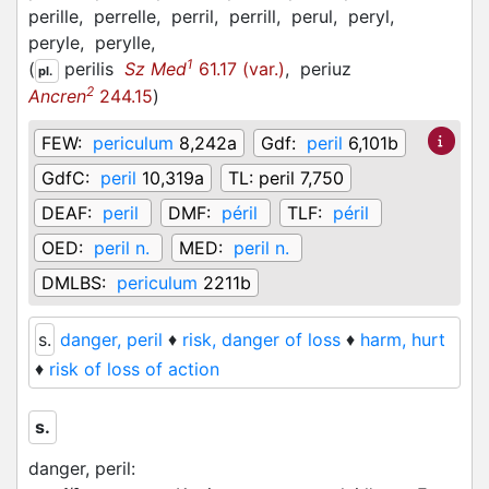
perille,
perrelle,
perril,
perrill,
perul,
peryl,
peryle,
perylle,
1
(
perilis
Sz Med
61.17 (var.)
,
periuz
pl.
2
Ancren
244.15
)
FEW:
periculum
8,242a
Gdf:
peril
6,101b
GdfC:
peril
10,319a
TL:
peril 7,750
DEAF:
peril
DMF:
péril
TLF:
péril
OED:
peril n.
MED:
peril n.
DMLBS:
periculum
2211b
s.
danger, peril
♦
risk, danger of loss
♦
harm, hurt
♦
risk of loss of action
s.
danger, peril
: