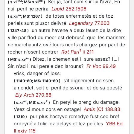
Ker ja, tant cum sur lui l’avra, En
1/3
ex
(
s.xii
;
MS: s.xii
)
nuil peril ne perira
Lapid
252.1506
de totes enfermetés et de toz
m
(
s.xiii
;
MS: 1267
)
periels sunt plusor delivré
Legendary
77.603
un autre havene a deux leuez de la dite
(
1347-48
)
ville par flod du meer est debrusé, quel les mariners
ne marchauntz ové lours neofs chargez pur paril de
1
rocher n'osent contrer
Rot Parl
ii 211
Ditez, la chemen est il sure assez? [...]
m
(
MS: s.xv
)
Sir, n'ad il nul perele dez larouns?
Fr Voc
99.49
♦
risk, danger of loss
:
s’il dignement ne ss’en
(
1140-60;
MS: 1140-60
)
amendet, seit el peril de ss’onur et de sa poesté
Ely Arch
270.68
En peryl le preng du damage,
ex
2
(
s.xii
;
MS: s.xiv
)
Veez ci moun cors en ostage!
Amis
(C) 138.83
pur plus hastyve remedye fust ceo bref
(
1319
)
ordeyné a tolir lez delays et lez perilles
YBB Ed
II xxiv 115