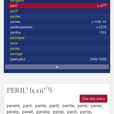
perigalté
1
1/3
peril
s.xii
2
peril
perilier
periller
c.1136-37
perillousement
c.1275
perillus
1155
perimpler
perin
perine
peringal
[periodic]
1266-1300
1
1/3
PERIL
(s.xii
)
Cite this entry
parelle,
paril,
parile,
parill,
parille,
perel,
pereil,
perele,
perell,
perelle,
periel,
perill,
perile,