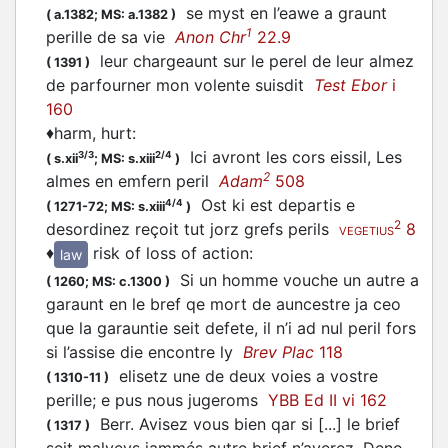
se myst en l’eawe a graunt
(
a.1382;
MS: a.1382
)
1
perille de sa vie
Anon Chr
22.9
leur chargeaunt sur le perel de leur almez
(
1391
)
de parfourner mon volente suisdit
Test Ebor
i
160
♦
harm, hurt
:
Ici avront les cors eissil, Les
3/3
2/4
(
s.xii
;
MS: s.xiii
)
2
almes en emfern peril
Adam
508
Ost ki est departis e
4/4
(
1271-72;
MS: s.xiii
)
2
desordinez reçoit tut jorz grefs perils
8
VEGETIUS
♦
risk of loss of action
:
law
Si un homme vouche un autre a
(
1260;
MS: c.1300
)
garaunt en le bref qe mort de auncestre ja ceo
que la garauntie seit defete, il n’i ad nul peril fors
si l’assise die encontre ly
Brev Plac
118
elisetz une de deux voies a vostre
(
1310-11
)
perille; e pus nous jugeroms
YBB Ed II vi 162
Berr. Avisez vous bien qar si [...] le brief
(
1317
)