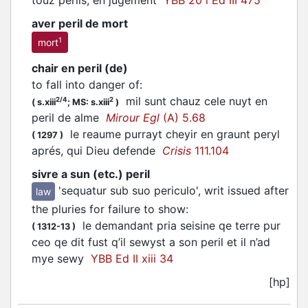
touz perils, en jugement
YBB 20 i Ed III 475
aver peril de mort
1
mort
chair en peril (de)
to fall into danger of
:
mil sunt chauz cele nuyt en
2/4
2
(
s.xiii
;
MS: s.xiii
)
peril de alme
Mirour Egl
(A) 5.68
le reaume purrayt cheyir en graunt peryl
(
1297
)
aprés, qui Dieu defende
Crisis
111.104
sivre a sun (etc.) peril
'sequatur sub suo periculo', writ issued after
law
the pluries for failure to show
:
le demandant pria seisine qe terre pur
(
1312-13
)
ceo qe dit fust q’il sewyst a son peril et il n’ad
mye sewy
YBB Ed II xiii 34
[hp]