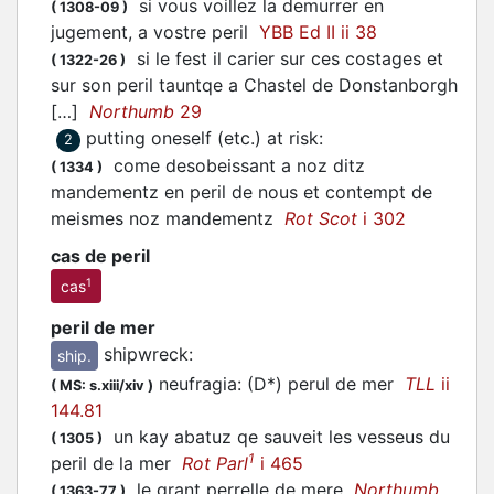
si vous voillez la demurrer en
(
1308-09
)
jugement, a vostre peril
YBB Ed II ii 38
si le fest il carier sur ces costages et
(
1322-26
)
sur son peril tauntqe a Chastel de Donstanborgh
[…]
Northumb
29
putting oneself (etc.) at risk
:
2
come desobeissant a noz ditz
(
1334
)
mandementz en peril de nous et contempt de
meismes noz mandementz
Rot Scot
i 302
cas de peril
1
cas
peril de mer
shipwreck
:
ship.
neufragia: (D*) perul de mer
TLL
ii
(
MS: s.xiii/xiv
)
144.81
un kay abatuz qe sauveit les vesseus du
(
1305
)
1
peril de la mer
Rot Parl
i 465
le grant perrelle de mere
Northumb
(
1363-77
)