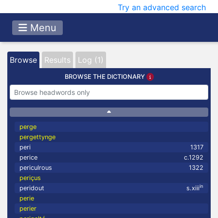
Try an advanced search
Menu
Browse
Results
Log (1)
BROWSE THE DICTIONARY
perge
pergettynge
peri
1317
perice
c.1292
periculrous
1322
periçus
in
peridout
s.xiii
perie
perier