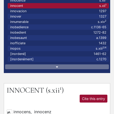
innocence
s.xii
1
innocent
s.xii
innovacion
1297
innover
1327
2
innumerable
s.xiv
inobedience
c.1136-65
inobedient
1272-82
inobesaunt
a.1399
inofficiate
1432
2/4
inopos
s.xiii
[inordené]
1461-62
[inordenément]
c.1270
1
INNOCENT
(s.xii
)
Cite this entry
innocens,
innocenz
pl.