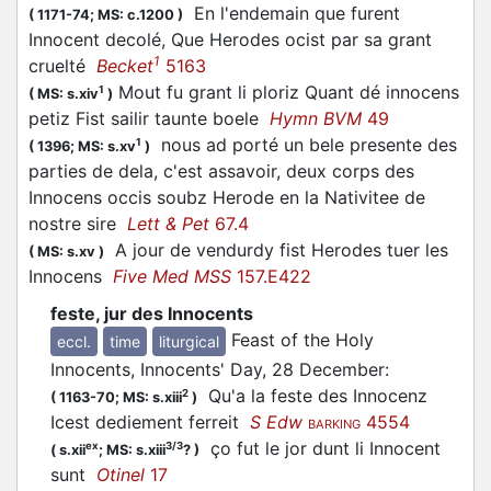
En l'endemain que furent
(
1171-74;
MS: c.1200
)
Innocent decolé, Que Herodes ocist par sa grant
1
cruelté
Becket
5163
Mout fu grant li ploriz Quant dé innocens
1
(
MS: s.xiv
)
petiz Fist sailir taunte boele
Hymn BVM
49
nous ad porté un bele presente des
1
(
1396;
MS: s.xv
)
parties de dela, c'est assavoir, deux corps des
Innocens occis soubz Herode en la Nativitee de
nostre sire
Lett & Pet
67.4
A jour de vendurdy fist Herodes tuer les
(
MS: s.xv
)
Innocens
Five Med MSS
157.E422
feste, jur des Innocents
Feast of the Holy
eccl.
time
liturgical
Innocents, Innocents' Day, 28 December
:
Qu'a la feste des Innocenz
2
(
1163-70;
MS: s.xiii
)
Icest dediement ferreit
S Edw
4554
BARKING
ço fut le jor dunt li Innocent
ex
3/3
(
s.xii
;
MS: s.xiii
?
)
sunt
Otinel
17