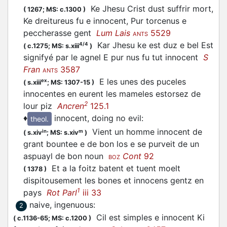
Ke Jhesu Crist dust suffrir mort,
(
1267;
MS: c.1300
)
Ke dreitureus fu e innocent, Pur torcenus e
peccherasse gent
Lum Lais
5529
ANTS
Kar Jhesu ke est duz e bel Est
4/4
(
c.1275;
MS: s.xiii
)
signifyé par le agnel E pur nus fu tut innocent
S
Fran
3587
ANTS
E les unes des puceles
ex
(
s.xiii
;
MS: 1307-15
)
innocentes en eurent les mameles estorsez de
2
lour piz
Ancren
125.1
♦
innocent, doing no evil
:
theol.
Vient un homme innocent de
in
m
(
s.xiv
;
MS: s.xiv
)
grant bountee e de bon los e se purveit de un
aspuayl de bon noun
Cont
92
BOZ
Et a la foitz batent et tuent moelt
(
1378
)
dispitousement les bones et innocens gentz en
1
pays
Rot Parl
iii 33
naive, ingenuous
:
2
Cil est simples e innocent Ki
(
c.1136-65;
MS: c.1200
)