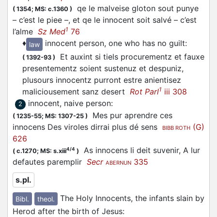
qe le malveise gloton sout punye
(
1354;
MS: c.1360
)
– c’est le piee –, et qe le innocent soit salvé – c’est
1
l’alme
Sz Med
76
♦
innocent person, one who has no guilt
:
law
Et auxint si tiels procurementz et fauxe
(
1392-93
)
presentementz soient sustenuz et despuniz,
plusours innocentz purront estre anientisez
1
maliciousement sanz desert
Rot Parl
iii 308
innocent, naive person
:
2
Mes pur aprendre ces
(
1235-55;
MS: 1307-25
)
innocens Des viroles dirrai plus dé sens
(G)
BIBB ROTH
626
As innocens li deit suvenir, A lur
4/4
(
c.1270;
MS: s.xiii
)
defautes paremplir
Secr
335
ABERNUN
s.pl.
The Holy Innocents, the infants slain by
Bibl.
theol.
Herod after the birth of Jesus
: