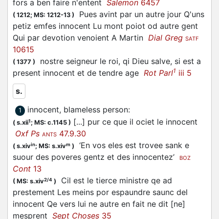
fors a ben faire n'entent
Salemon
6457
Pues avint par un autre jour Q'uns
(
1212;
MS: 1212-13
)
petiz emfes innocent Lu mont poiot od autre gent
Qui par devotion venoient A Martin
Dial Greg
SATF
10615
nostre seigneur le roi, qi Dieu salve, si est a
(
1377
)
1
present innocent et de tendre age
Rot Parl
iii 5
s.
innocent, blameless person
:
1
[...] pur ce que il ociet le innocent
1
(
s.xii
;
MS: c.1145
)
Oxf Ps
47.9.30
ANTS
‘En vos eles est trovee sank e
in
m
(
s.xiv
;
MS: s.xiv
)
suour des poveres gentz et des innocentez’
BOZ
Cont
13
Cil est le tierce ministre qe ad
2/4
(
MS: s.xiv
)
prestement Les meins por espaundre saunc del
innocent Qe vers lui ne autre en fait ne dit [ne]
mesprent
Sept Choses
35