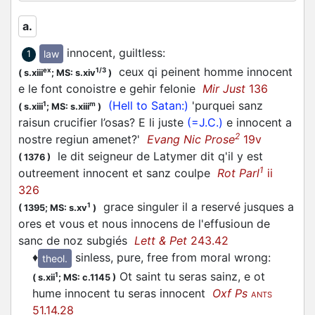
a.
innocent, guiltless
:
law
1
ceux qi peinent homme innocent
ex
1/3
(
s.xiii
;
MS: s.xiv
)
e le font conoistre e gehir felonie
Mir Just
136
(Hell to Satan:)
'purquei sanz
1
m
(
s.xiii
;
MS: s.xiii
)
raisun crucifier l’osas? E li juste
(=J.C.)
e innocent a
2
nostre regiun amenet?'
Evang Nic Prose
19v
le dit seigneur de Latymer dit q'il y est
(
1376
)
1
outreement innocent et sanz coulpe
Rot Parl
ii
326
grace singuler il a reservé jusques a
1
(
1395;
MS: s.xv
)
ores et vous et nous innocens de l'effusioun de
sanc de noz subgiés
Lett & Pet
243.42
♦
sinless, pure, free from moral wrong
:
theol.
Ot saint tu seras sainz, e ot
1
(
s.xii
;
MS: c.1145
)
hume innocent tu seras innocent
Oxf Ps
ANTS
51.14.28