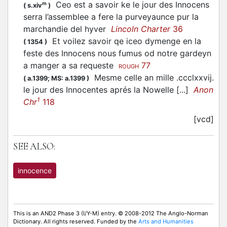
Ceo est a savoir ke le jour des Innocens
m
(
s.xiv
)
serra l’assemblee a fere la purveyaunce pur la
marchandie del hyver
Lincoln Charter
36
Et voilez savoir qe iceo dymenge en la
(
1354
)
feste des Innocens nous fumus od notre gardeyn
a manger a sa requeste
77
ROUGH
Mesme celle an mille .ccclxxvij.
(
a.1399;
MS: a.1399
)
le jour des Innocentes aprés la Nowelle [...]
Anon
1
Chr
118
[vcd]
SEE ALSO:
innocence
This is an AND2 Phase 3 (I/Y-M) entry. © 2008-2012 The Anglo-Norman
Dictionary. All rights reserved. Funded by the
Arts and Humanities