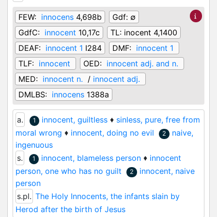
FEW:
innocens
4,698b
Gdf:
∅
GdfC:
innocent
10,17c
TL:
inocent 4,1400
DEAF:
innocent 1
I284
DMF:
innocent 1
TLF:
innocent
OED:
innocent adj. and n.
MED:
innocent n.
/
innocent adj.
DMLBS:
innocens
1388a
a.
innocent, guiltless
♦
sinless, pure, free from
1
moral wrong
♦
innocent, doing no evil
naive,
2
ingenuous
s.
innocent, blameless person
♦
innocent
1
person, one who has no guilt
innocent, naive
2
person
s.pl.
The Holy Innocents, the infants slain by
Herod after the birth of Jesus