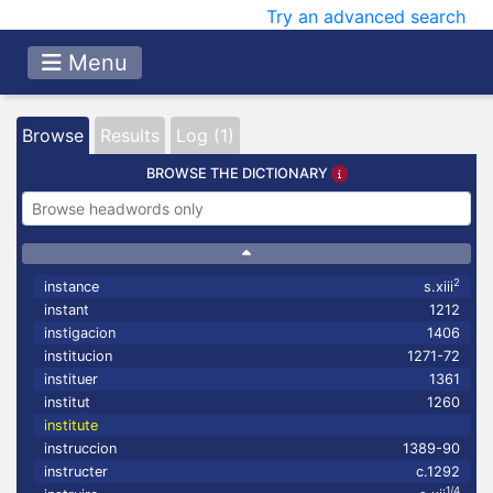
Try an advanced search
Menu
Browse
Results
Log (1)
BROWSE THE DICTIONARY
2
instance
s.xiii
instant
1212
instigacion
1406
institucion
1271-72
instituer
1361
institut
1260
institute
instruccion
1389-90
instructer
c.1292
1/4