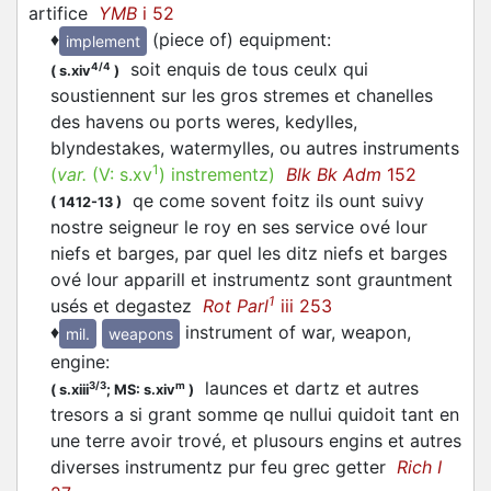
artifice
YMB
i 52
♦
(piece of) equipment
:
implement
soit enquis de tous ceulx qui
4/4
(
s.xiv
)
soustiennent sur les gros stremes et chanelles
des havens ou ports weres, kedylles,
blyndestakes, watermylles, ou autres instruments
1
(
var.
(V:
s.xv
)
instrementz
)
Blk Bk Adm
152
qe come sovent foitz ils ount suivy
(
1412-13
)
nostre seigneur le roy en ses service ové lour
niefs et barges, par quel les ditz niefs et barges
ové lour apparill et instrumentz sont grauntment
1
usés et degastez
Rot Parl
iii 253
♦
instrument of war, weapon,
mil.
weapons
engine
:
launces et dartz et autres
3/3
m
(
s.xiii
;
MS: s.xiv
)
tresors a si grant somme qe nullui quidoit tant en
une terre avoir trové, et plusours engins et autres
diverses instrumentz pur feu grec getter
Rich I