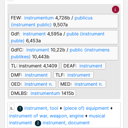
FEW:
instrumentum
4,726b /
publicus
(instrument public)
9,507a
Gdf:
instrument
4,595a /
puble (instrument
puble)
6,453a
GdfC:
instrument
10,22b /
public (instrumens
publikes)
10,443b
TL:
instrument 4,1409
DEAF:
instrument
DMF:
instrument
TLF:
instrument
OED:
instrument n.
MED:
instrument n.
DMLBS:
instrumentum
1415b
s.
instrument, tool
♦
(piece of) equipment
♦
1
instrument of war, weapon, engine
♦
musical
instrument
instrument, document
2