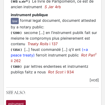
Le livre de Parlipomelon, ce est de
m
(
MS: s.xiv
)
ancien instrument
S Jer
4rb
instrument publique
formal legal document, document attested
law
by a notary public
:
secome [...] en l’instrument publik fait sur
(
1299
)
meisme le compromys plus pleinerement est
contenu
Treaty Rolls
i 137
[...] feust commandé [...] q'il ent
(=a
(
1354
)
1
peace treaty)
ferroit instrument public
Rot Parl
ii 262
par lettres endentees et instrumentz
(
1369
)
publiqs faitz a nous
Rot Scot
i 934
[vcd]
SEE ALSO:
estrument