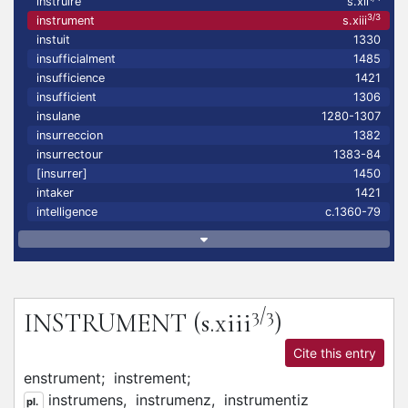
instruire
s.xii
3/3
instrument
s.xiii
instuit
1330
insufficialment
1485
insufficience
1421
insufficient
1306
insulane
1280-1307
insurreccion
1382
insurrectour
1383-84
[insurrer]
1450
intaker
1421
intelligence
c.1360-79
3/3
INSTRUMENT
(s.xiii
)
Cite this entry
enstrument;
instrement;
instrumens,
instrumenz,
instrumentiz
pl.