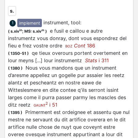
s.
instrument, tool
:
implement
1
e fusil e caillou e autre
in
m
(
s.xiv
;
MS: s.xiv
)
instrumentz vous donray, dont vous espondrez del
fieu e frez vostre ordre
Cont
186
BOZ
qe tieux overours portent overtement en
(
1350-51
)
lour meyns [...] lour instrumentz
Stats
i 311
Nous vous mandons que un instrument
(
1380
)
d’aresme appellez un gogelle pur assaier les reetz
alantz et pescheantz en nostre eawe de
Witteslesmere en dite contee q'ils serront issint
larges come il purra passer parmy les mascles des
2
ditz reetz
i 51
GAUNT
Primerment est ordeignee et assentu que nul
(
1395
)
mestre ne servaunt du dit artifice overera en le dit
artifice nulle chose de nuyt que coveynt estre
overee ovesque instrument appurtinant a lour dit