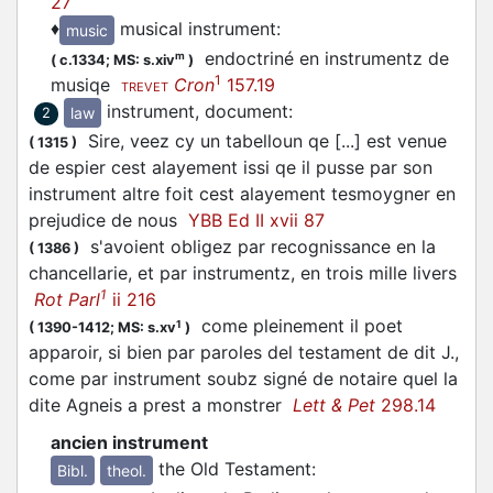
27
♦
musical instrument
:
music
endoctriné en instrumentz de
m
(
c.1334;
MS: s.xiv
)
1
musiqe
Cron
157.19
TREVET
instrument, document
:
law
2
Sire, veez cy un tabelloun qe [...] est venue
(
1315
)
de espier cest alayement issi qe il pusse par son
instrument altre foit cest alayement tesmoygner en
prejudice de nous
YBB Ed II xvii 87
s'avoient obligez par recognissance en la
(
1386
)
chancellarie, et par instrumentz, en trois mille livers
1
Rot Parl
ii 216
come pleinement il poet
1
(
1390-1412;
MS: s.xv
)
apparoir, si bien par paroles del testament de dit J.,
come par instrument soubz signé de notaire quel la
dite Agneis a prest a monstrer
Lett & Pet
298.14
ancien instrument
the Old Testament
:
Bibl.
theol.