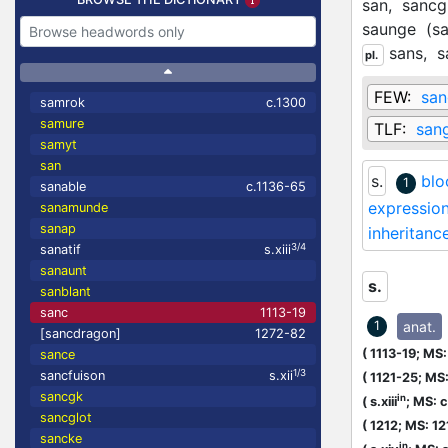
san,
sancg
saunge
(
s
sans,
s
pl.
FEW:
san
samrok
c.1300
samure
TLF:
san
samyt
san
s.
blo
1
sanable
c.1136-65
expression
sanamunde
sanap
inheritanc
3/4
sanatif
s.xiii
sanaunt
s.
sanblant
sanc
1113-19
anat.
1
[sancdragon]
1272-82
(
1113-19;
MS: 
sance
1/3
sancfuison
s.xii
(
1121-25;
MS:
sancgk
in
(
s.xiii
;
MS: c
sancglot
(
1212;
MS: 12
sancke
in