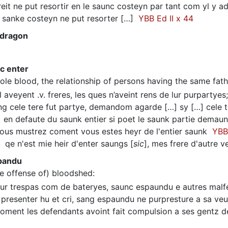
it ne put resortir en le saunc costeyn par tant com yl y 
 sanke costeyn ne put resorter […]
YBB Ed II x 44
 dragon
c enter
ole blood, the relationship of persons having the same fat
 aveyent .v. freres, les ques n’aveint rens de lur purpartye
ng cele tere fut partye, demandom agarde […] sy […] cele 
en defaute du saunk entier si poet le saunk partie dema
us mustrez coment vous estes heyr de l'entier saunk
YBB 
qe n'est mie heir d'enter saungs [
sic
], mes frere d'autre 
pandu
he offense of) bloodshed
:
r trespas com de bateryes, saunc espaundu e autres malf
presenter hu et cri, sang espaundu ne purpresture a sa v
ment les defendants avoint fait compulsion a ses gentz 