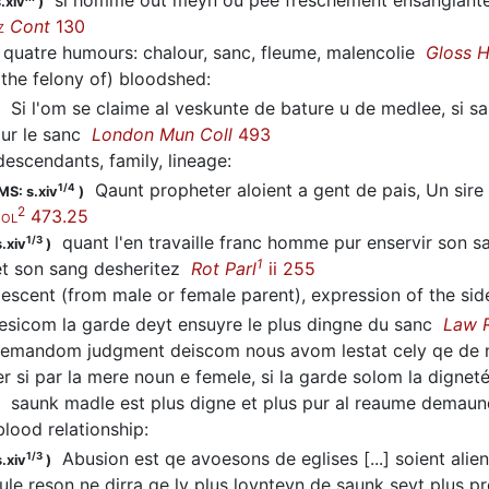
.xiv
)
Cont
130
Z
 quatre humours: chalour, sanc, fleume, malencolie
Gloss 
(the felony of) bloodshed
:
Si l'om se claime al veskunte de bature u de medlee, si sanc 
pur le sanc
London Mun Coll
493
descendants, family, lineage
:
Qaunt propheter aloient a gent de pais, Un sire
1/4
MS: s.xiv
)
2
473.25
IOL
quant l'en travaille franc homme pur enservir son 
1/3
.xiv
)
1
et son sang desheritez
Rot Parl
ii 255
escent (from male or female parent), expression of the si
sicom la garde deyt ensuyre le plus dingne du sanc
Law 
mandom judgment deiscom nous avom lestat cely qe de nou
 si par la mere noun e femele, si la garde solom la digne
saunk madle est plus digne et plus pur al reaume demau
blood relationship
:
Abusion est qe avoesons de eglises [...] soient alie
1/3
.xiv
)
le reson ne dirra qe ly plus loynteyn de saunk seyt plus p