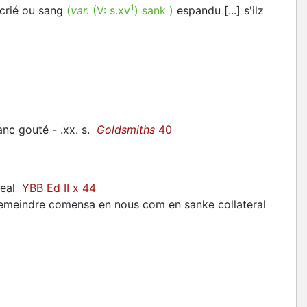
1
 crié ou sang
(
var.
(V:
s.xv
)
sank
)
espandu [...] s'ilz
anc gouté - .xx. s.
Goldsmiths
40
ineal
YBB Ed II x 44
e remeindre comensa en nous com en sanke collateral