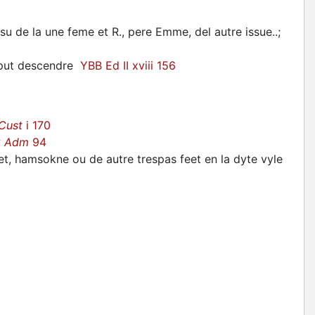
ssu de la une feme et R., pere Emme, del autre issue..;
y put descendre
YBB Ed II xviii 156
Cust
i 170
k Adm
94
t, hamsokne ou de autre trespas feet en la dyte vyle