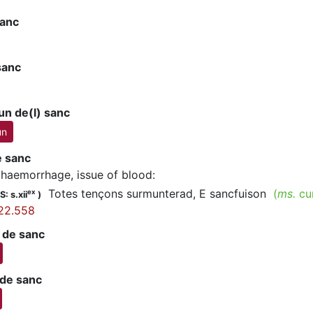
sanc
 sanc
un de(l) sanc
un
e sanc
haemorrhage, issue of blood
:
Totes tençons surmunterad, E sancfuison
(
ms.
cur
ex
: s.xii
)
22.558
 de sanc
 de sanc