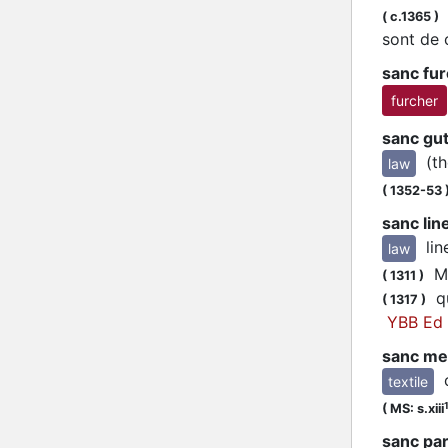
I
(
c.1365
)
sont de 
sanc fu
furcher
sanc gu
(t
law
(
1352-53
sanc lin
li
law
Mes
(
1311
)
qu
(
1317
)
YBB Ed I
sanc me
textile
(
MS: s.xiii
sanc par