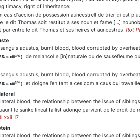
egitimacy, right of inheritance
:
 cas d'accion de possession auncestrell de trier qi est plus 
 le dit Thomas soit restitut a ses noun et fame [...] noun
t par entre le dit Thomas et ses heires et auncestres
Rot Pa
uste
sanguis adustus, burnt blood, blood corrupted by overhea
de melancolie [in]naturale ou de sausefleume 
3/4
S: s.xiii
)
sanguis adustus, burnt blood, blood corrupted by overhea
et doigne l’en tant a ces com a caus qui travail
3/4
S: s.xiii
)
lateral
llateral blood, the relationship between the issue of siblings
aunt le sanke lineal failist adonqe parvient qe le droit d
I xxii 17
tein
llateral blood, the relationship between the issue of siblings