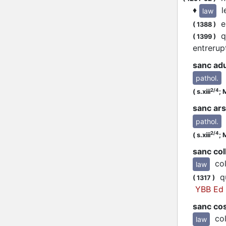
♦
l
law
en
(
1388
)
qe
(
1399
)
entrerup
sanc ad
pathol.
2/4
(
s.xiii
;
M
sanc ars
pathol.
2/4
(
s.xiii
;
M
sanc col
co
law
qu
(
1317
)
YBB Ed I
sanc cos
co
law