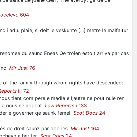
Hoccleve
604
i ad u plaie, si deit le veskunte [...] metre le malfaitur
 renomee du saunc Eneas Qe troien estoit arriva par cas
sanc
Mir Just
76
de of the family through whom rights have descended
:
Reports
iii 72
s tient com pere e madle e l;autre ne pout nule ren
té a nous ne appent
Law Reports
i 133
nder e governer qe saunk femel
Scot Docs
24
nés de dreit saunz par doeires
Mir Just
164
rocheyn a heriter
Scot Docs
24