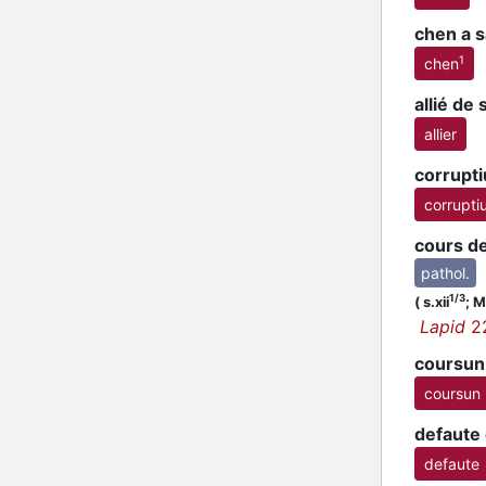
chen a 
1
chen
allié de
allier
corrupti
corrupti
cours d
pathol.
1/3
(
s.xii
;
MS
Lapid
2
coursun
coursun
defaute
defaute