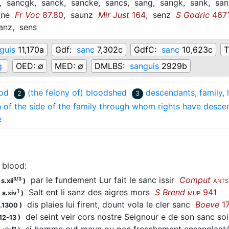
,
sancgk,
sanck,
sancke,
sancs,
sang,
sangk,
sank,
san
ane
Fr Voc
87.80
,
saunz
Mir Just
164
,
senz
S Godric
467
anz,
sens
guis
11,170a
Gdf:
sanc
7,302c
GdfC:
sanc
10,623c
T
g
OED:
∅
MED:
∅
DMLBS:
sanguis
2929b
od
(the felony of) bloodshed
descendants, family, 
2
3
 of the side of the family through whom rights have desc
e
blood
:
par le fundement Lur fait le sanc issir
Comput
3/3
s.xii
)
ANTS
Salt ent li sanz des aigres mors
S Brend
941
1
 s.xiv
)
MUP
dis plaies lui firent, dount vola le cler sanc
Boeve
1
.1300
)
del seint veir cors nostre Seignour e de son sanc soi
12-13
)
si homme out meyn ou pee freschement ensanglanté d
m