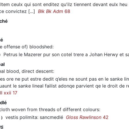
tem ceulx qui sont enditez qu'ilz tiennent devant eulx heu
ce convictez [...]
Blk Bk Adm
68
rché
té
he offense of) bloodshed
:
Petrus le Mazerer pur son cotel trere a Johan Herwy et s
)
eal
neal blood, direct descent
:
 ore ne put estre dedit q’eles ne sount pas en le sanke l
aunt le sanke lineal failist adonqe parvient qe le droit d
I xxii 17
dlé
cloth woven from threads of different colours
:
vestis polimita: sancmedlé
Gloss Rawlinson
42
1
)
ti