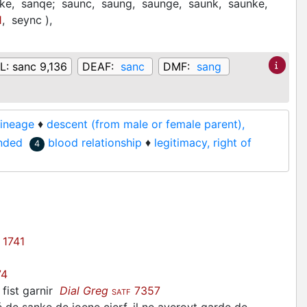
ke,
sanqe;
saunc,
saung,
saunge,
saunk,
saunke,
1
,
seync
)
,
L:
sanc 9,136
DEAF:
sanc
DMF:
sang
lineage
♦
descent (from male or female parent),
ended
blood relationship
♦
legitimacy, right of
4
1741
74
 fist garnir
Dial Greg
7357
SATF
e sanke de joene cierf, il ne averoyt garde de