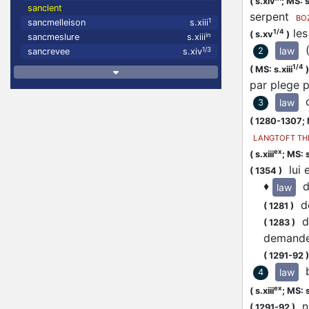
(
s.xiv
;
MS: s
sanclent
serpent
BO
1
sancmelleison
s.xiii
les
1/4
(
s.xv
)
in
sancmeslure
s.xiii
law
2
1/3
sancrevee
s.xiv
1/4
(
MS: s.xiii
)
par plege 
law
3
(
1280-1307;
LANGTOFT TH
ex
(
s.xiii
;
MS: s
lui 
(
1354
)
♦
d
law
de
(
1281
)
de
(
1283
)
demander
(
1291-92
)
law
4
ex
(
s.xiii
;
MS: s
nu
(
1291-92
)