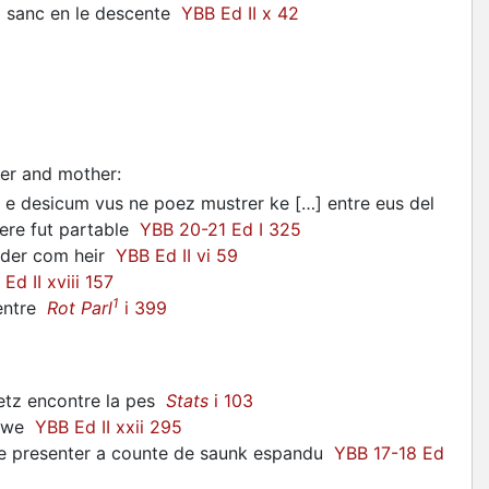
ad sanc en le descente
YBB Ed II x 42
her and mother
:
s; e desicum vus ne poez mustrer ke […] entre eus del
tere fut partable
YBB 20-21 Ed I 325
under com heir
YBB Ed II vi 59
Ed II xviii 157
1
ventre
Rot Parl
i 399
etz encontre la pes
Stats
i 103
euwe
YBB Ed II xxii 295
de presenter a counte de saunk espandu
YBB 17-18 Ed