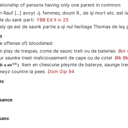
lationship of persons having only one parent in common
:
 Rauf [...] avoyt .ij. femmes, dount R., de qi mort etc. est i
 ele du sank parti
YBB Ed II iv 25
ly qe est de saunk partie a qi nul heritage Thomas de le
t
he offense of) bloodshed
:
 play de trespas, come de saunc treit ou de bateries
Bor 
r saunke treet maliciousement de cape ou de cotel
Blk B
Item en chescune pleynte de baterye, saunge tree
1/3
: s.xiv
)
ewyz countre la pees
Dom Gip
94
nc
 sance
sanc