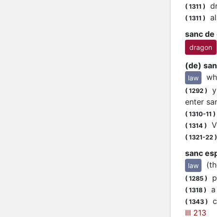
dre
(
1311
)
al
(
1311
)
sanc de
dragon
(de) san
wh
law
yl
(
1292
)
enter sa
(
1310-11
)
Vo
(
1314
)
(
1321-22
)
sanc es
(t
law
pu
(
1285
)
a 
(
1318
)
co
(
1343
)
III 213