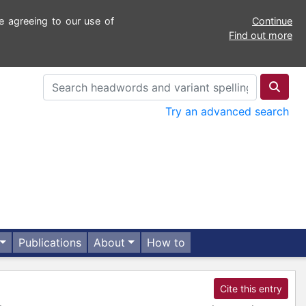
e agreeing to our use of
Continue
Find out more
Try an advanced search
Publications
About
How to
Cite this entry