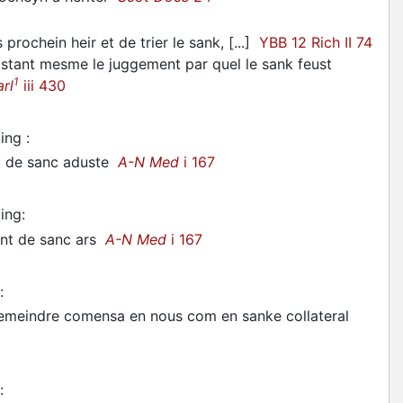
prochein heir et de trier le sank, [...]
YBB 12 Rich II 74
obstant mesme le juggement par quel le sank feust
1
rl
iii 430
ting
:
ou de sanc aduste
A-N Med
i 167
ting
:
lent de sanc ars
A-N Med
i 167
:
e remeindre comensa en nous com en sanke collateral
: