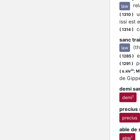
re
law
un
(
1310
)
issi est
ce
(
1314
)
sanc trai
(t
law
en
(
1285
)
pu
(
1291
)
in
(
s.xiv
;
MS
de Gipp
demi sa
1
demi
precius
precius
able de 
1
able