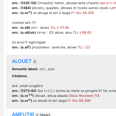
orn.:
(1235-55)
Chivaul(e) henist, alouwe larke chaunte
(
BIBB ROTH
orn.:
(1384)
plovers, quaylles, allowes et toutes autres oiselx
Lett
m
orn.:
(s.xv
)
un alouge id est a lauga
Fr Voc
94.305
crested lark (?)
orn.:
(s.xiii)
cirri : alowz
TLL
ii 111.65
orn.:
(s.xiii/xiv)
cirrus : (D) aloue, alou
TLL
ii 68.65
(in error?) nightingale
2
orn.:
(s.xii
)
phylomena : laverche, alowe
TLL
i 23
ALOUET
S.
Semantic labels:
orn., zool.
Citations:
lark, small songbird
orn.:
(1273-82)
Qui (=J.C.) donne au merle sa gorgete Et fet soner
1/4
orn.:
(s.xv
)
allouet, alloue alauda
Gloss Hoccleve
714
m
orn.:
(s.xv
)
un alouet id est lauga
Fr Voc
94.306
AMEUTIR
V.TRANS.