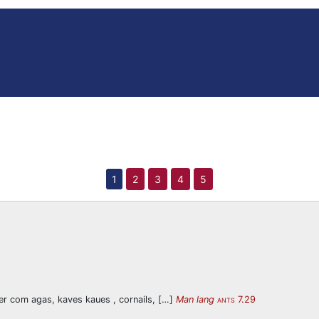
1
2
3
4
5
r com agas, kaves kaues , cornails, […]
Man lang
7.29
ANTS