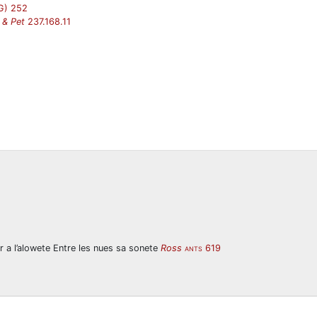
G) 252
 & Pet
237.168.11
 a l’alowete Entre les nues sa sonete
Ross
619
ANTS