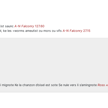
tist saunc
A-N Falconry
127.60
sel, ke les =worms ameutist ou mors ou vifs
A-N Falconry
27.15
i mignote Ke la chanzon d’oisel est sote Se nule vers li s’amingnote
Ross
A