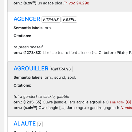
m
orn.:
(s.xv
)
un agace pica
Fr Voc
94.298
AGENCER
V.TRANS.
V.REFL.
Semantic labels:
orn.
Citations:
to preen oneself
orn.:
(1273-82)
Li rei se test e tient silence (=J.C. before Pilate)
AGROUILLER
V.INTRANS.
Semantic labels:
orn., sound, zool.
Citations:
(of a gander) to cackle, gabble
orn.:
(1235-55)
Ouwe jaungle, jars agroile agrouille O
(G)
BIBB ROTH
in
orn.:
(s.xiv
)
Owe jangle [...] Jarce agrule gandre gagoluth
Nomin
ALAUTE
S.