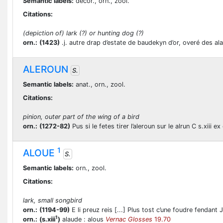
Semantic labels:
decor., orn., zool.
Citations:
(depiction of) lark (?) or hunting dog (?)
orn.:
(1423)
.j. autre drap d’estate de baudekyn d’or, overé des al
ALEROUN
S.
Semantic labels:
anat., orn., zool.
Citations:
pinion, outer part of the wing of a bird
orn.:
(1272-82)
Pus si le fetes tirer l’aleroun sur le alrun C s.xiii 
1
ALOUE
S.
Semantic labels:
orn., zool.
Citations:
lark, small songbird
orn.:
(1194-99)
E li preuz reis [...] Plus tost c’une foudre fendant
1
orn.:
(s.xiii
)
alaude : alous
Vernac Glosses
19.70