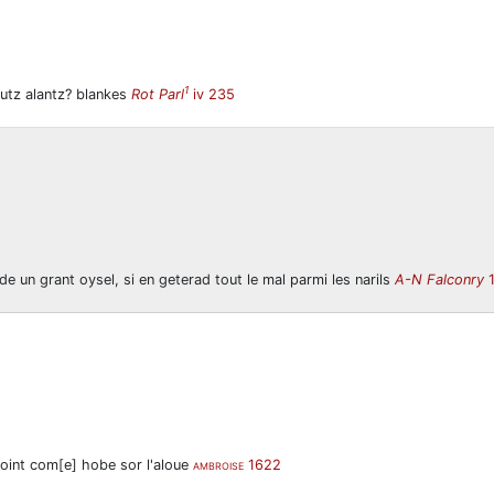
1
autz alantz? blankes
Rot Parl
iv 235
ex de un grant oysel, si en geterad tout le mal parmi les narils
A-N Falconry
1
 Joint com[e] hobe sor l'aloue
1622
AMBROISE