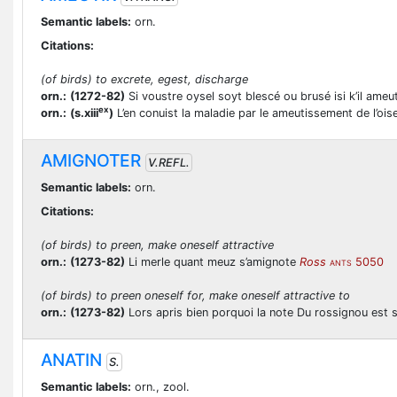
Semantic labels:
orn.
Citations:
(of birds) to excrete, egest, discharge
orn.:
(1272-82)
Si voustre oysel soyt blescé ou brusé isi k’il ameu
ex
orn.:
(s.xiii
)
L’en conuist la maladie par le ameutissement de l’oi
AMIGNOTER
V.REFL.
Semantic labels:
orn.
Citations:
(of birds) to preen, make oneself attractive
orn.:
(1273-82)
Li merle quant meuz s’amignote
Ross
5050
ANTS
(of birds) to preen oneself for, make oneself attractive to
orn.:
(1273-82)
Lors apris bien porquoi la note Du rossignou est s
ANATIN
S.
Semantic labels:
orn., zool.