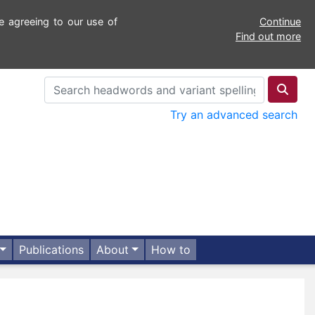
e agreeing to our use of
Continue
Find out more
Try an advanced search
Publications
About
How to