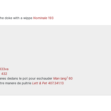
the doke with a wippe
Nominale
193
333va
2
432
1
es anes dedans le pot pour eschauder
Man lang
60
ltre manere de pultrie
Lett & Pet
407.341.13