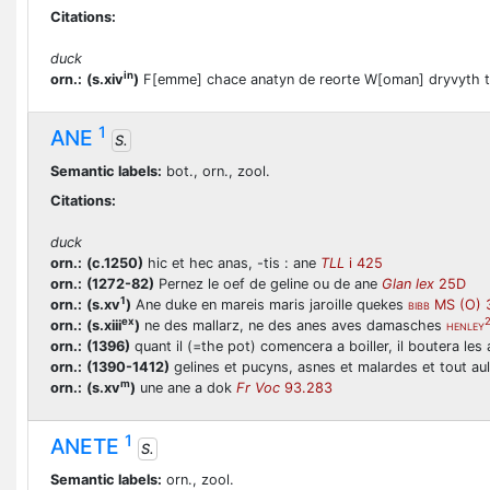
Citations:
duck
in
orn.:
(s.xiv
)
F[emme] chace anatyn de reorte W[oman] dryvyth 
1
ANE
S.
Semantic labels:
bot., orn., zool.
Citations:
duck
orn.:
(c.1250)
hic et hec anas, -tis : ane
TLL
i 425
orn.:
(1272-82)
Pernez le oef de geline ou de ane
Glan lex
25D
1
orn.:
(s.xv
)
Ane duke en mareis maris jaroille quekes
MS (O) 
BIBB
ex
orn.:
(s.xiii
)
ne des mallarz, ne des anes aves damasches
HENLEY
orn.:
(1396)
quant il (=the pot) comencera a boiller, il boutera l
orn.:
(1390-1412)
gelines et pucyns, asnes et malardes et tout au
m
orn.:
(s.xv
)
une ane a dok
Fr Voc
93.283
1
ANETE
S.
Semantic labels:
orn., zool.