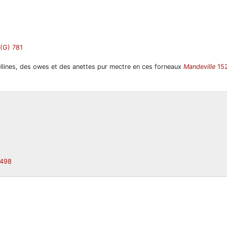
(G) 781
gellines, des owes et des anettes pur mectre en ces forneaux
Mandeville
15
498