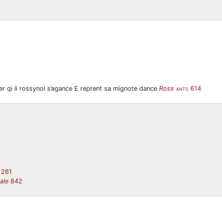
 Par qi li rossynol s’agance E reprent sa mignote dance
Ross
614
ANTS
 261
ale
842