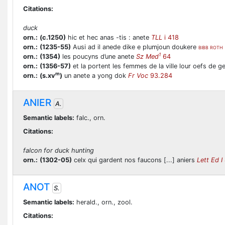
Citations:
duck
orn.:
(c.1250)
hic et hec anas -tis : anete
TLL
i 418
orn.:
(1235-55)
Ausi ad il anede dike e plumjoun doukere
BIBB ROTH
1
orn.:
(1354)
les poucyns d’une anete
Sz Med
64
orn.:
(1356-57)
et la portent les femmes de la ville lour oefs de 
m
orn.:
(s.xv
)
un anete a yong dok
Fr Voc
93.284
ANIER
A.
Semantic labels:
falc., orn.
Citations:
falcon for duck hunting
orn.:
(1302-05)
celx qui gardent nos faucons [...] aniers
Lett Ed I
ANOT
S.
Semantic labels:
herald., orn., zool.
Citations: