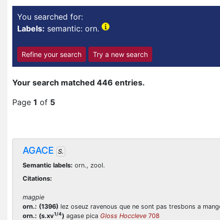
You searched for:
Labels:
semantic: orn.
Refine your search
Try a new search
Your search matched 446 entries.
Page
1
of
5
AGACE
S.
Semantic labels:
orn., zool.
Citations:
magpie
orn.:
(1396)
lez oseuz ravenous que ne sont pas tresbons a mange
1/4
orn.:
(s.xv
)
agase pica
Gloss Hoccleve
708