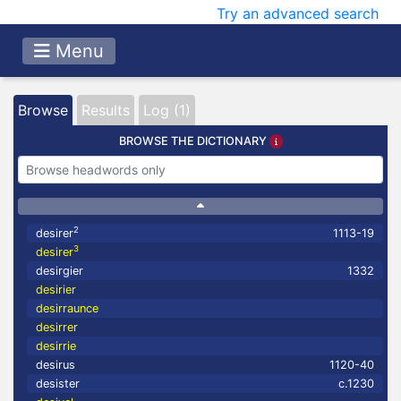
Try an advanced search
Menu
Browse
Results
Log (1)
BROWSE THE DICTIONARY
2
desirer
1113-19
3
desirer
desirgier
1332
desirier
desirraunce
desirrer
desirrie
desirus
1120-40
desister
c.1230