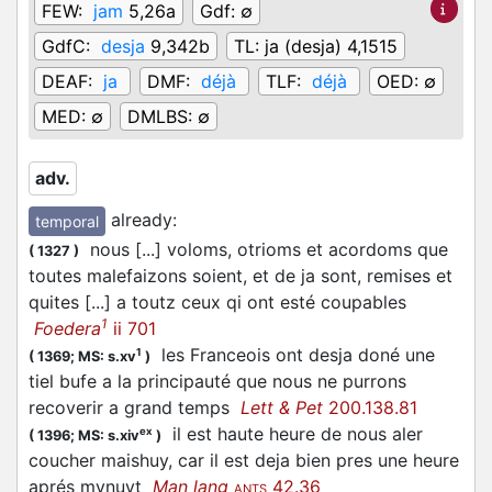
FEW:
jam
5,26a
Gdf:
∅
GdfC:
desja
9,342b
TL:
ja (desja) 4,1515
DEAF:
ja
DMF:
déjà
TLF:
déjà
OED:
∅
MED:
∅
DMLBS:
∅
adv.
already
:
temporal
nous [...] voloms, otrioms et acordoms que
(
1327
)
toutes malefaizons soient, et de ja sont, remises et
quites [...] a toutz ceux qi ont esté coupables
1
Foedera
ii 701
les Franceois ont desja doné une
1
(
1369;
MS: s.xv
)
tiel bufe a la principauté que nous ne purrons
recoverir a grand temps
Lett & Pet
200.138.81
il est haute heure de nous aler
ex
(
1396;
MS: s.xiv
)
coucher maishuy, car il est deja bien pres une heure
aprés mynuyt
Man lang
42.36
ANTS