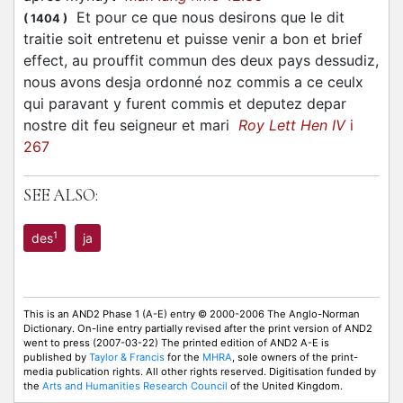
Et pour ce que nous desirons que le dit
(
1404
)
traitie soit entretenu et puisse venir a bon et brief
effect, au prouffit commun des deux pays dessudiz,
nous avons desja ordonné noz commis a ce ceulx
qui paravant y furent commis et deputez depar
nostre dit feu seigneur et mari
Roy Lett Hen IV
i
267
SEE ALSO:
1
des
ja
This is an AND2 Phase 1 (A-E) entry © 2000-2006 The Anglo-Norman
Dictionary. On-line entry partially revised after the print version of AND2
went to press (2007-03-22) The printed edition of AND2 A-E is
published by
Taylor & Francis
for the
MHRA
, sole owners of the print-
media publication rights. All other rights reserved. Digitisation funded by
the
Arts and Humanities Research Council
of the United Kingdom.