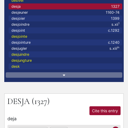
desivel
desja
1327
desjeuner
1160-74
desjoier
1399
1
desjoindre
s.xii
desjoint
c.1292
desjointe
desjointure
c.1240
in
desjugler
s.xiii
desjuindre
desjungture
desk
DESJA
(1327)
Cite this entry
deja