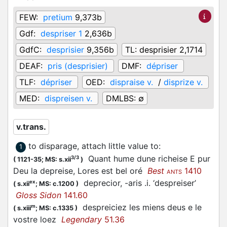
FEW:
pretium
9,373b
Gdf:
despriser 1
2,636b
GdfC:
desprisier
9,356b
TL:
desprisier 2,1714
DEAF:
pris (desprisier)
DMF:
dépriser
TLF:
dépriser
OED:
dispraise v.
/
disprize v.
MED:
dispreisen v.
DMLBS:
∅
v.trans.
to disparage, attach little value to
:
1
Quant hume dune richeise E pur
3/3
(
1121-35;
MS: s.xii
)
Deu la depreise, Lores est bel oré
Best
1410
ANTS
deprecior, -aris .i. ‘despreiser’
ex
(
s.xii
;
MS: c.1200
)
Gloss Sidon
141.60
despreiciez les miens deus e le
m
(
s.xiii
;
MS: c.1335
)
vostre loez
Legendary
51.36