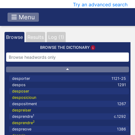
Try an advanced search
Menu
Browse
Results
Log (1)
BROWSE THE DICTIONARY
desporter
1121-25
despos
1291
desposer
desposicioun
despositment
1267
despreiser
1
desprendre
c.1292
2
desprendre
despreove
1386