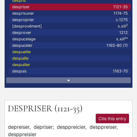
despris
despriser
1121-35
desprisuner
1174-75
desproprier
c.1275
2
[desprovément]
s.xiii
desprover
1212
ex
despucelage
s.xiii
despuceler
1165-80 (?)
despueille
despuille
despuiller
despuis
1163-70
DESPRISER
(1121-35)
Cite this entry
depreiser,
depriser;
desppreicier,
desppreiser,
desppreisier