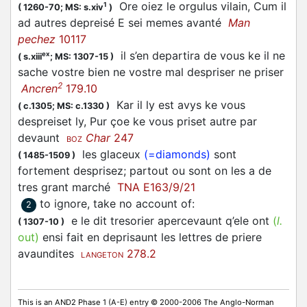
Ore oiez le orgulus vilain, Cum il
1
(
1260-70;
MS: s.xiv
)
ad autres depreisé E sei memes avanté
Man
pechez
10117
il s’en departira de vous ke il ne
ex
(
s.xiii
;
MS: 1307-15
)
sache vostre bien ne vostre mal despriser ne priser
2
Ancren
179.10
Kar il ly est avys ke vous
(
c.1305;
MS: c.1330
)
despreiset ly, Pur çoe ke vous priset autre par
devaunt
Char
247
BOZ
les glaceux
(=diamonds)
sont
(
1485-1509
)
fortement desprisez; partout ou sont on les a de
tres grant marché
TNA E163/9/21
to ignore, take no account of
:
2
e le dit tresorier apercevaunt q’ele ont
(
l.
(
1307-10
)
out)
ensi fait en deprisaunt les lettres de priere
avaundites
278.2
LANGETON
This is an AND2 Phase 1 (A-E) entry © 2000-2006 The Anglo-Norman