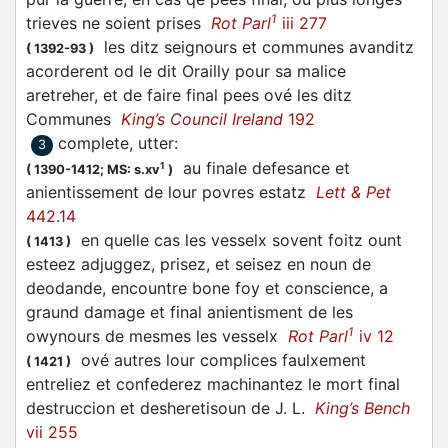
1
trieves ne soient prises
Rot Parl
iii 277
les ditz seignours et communes avanditz
(
1392-93
)
acorderent od le dit Orailly pour sa malice
aretreher, et de faire final pees ové les ditz
Communes
King’s Council Ireland
192
complete, utter
:
3
au finale defesance et
1
(
1390-1412;
MS: s.xv
)
anientissement de lour povres estatz
Lett & Pet
442.14
en quelle cas les vesselx sovent foitz ount
(
1413
)
esteez adjuggez, prisez, et seisez en noun de
deodande, encountre bone foy et conscience, a
graund damage et final anientisment de les
1
owynours de mesmes les vesselx
Rot Parl
iv 12
ové autres lour complices faulxement
(
1421
)
entreliez et confederez machinantez le mort final
destruccion et desheretisoun de J. L.
King’s Bench
vii 255