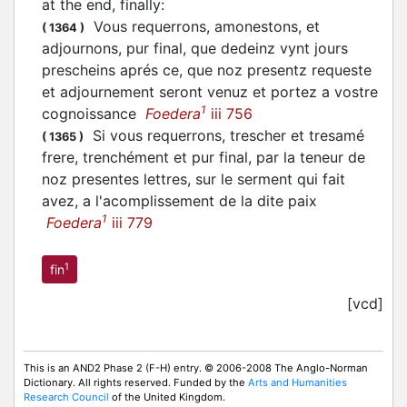
at the end, finally
:
Vous requerrons, amonestons, et
(
1364
)
adjournons, pur final, que dedeinz vynt jours
prescheins aprés ce, que noz presentz requeste
et adjournement seront venuz et portez a vostre
1
cognoissance
Foedera
iii 756
Si vous requerrons, trescher et tresamé
(
1365
)
frere, trenchément et pur final, par la teneur de
noz presentes lettres, sur le serment qui fait
avez, a l'acomplissement de la dite paix
1
Foedera
iii 779
1
fin
[vcd]
This is an AND2 Phase 2 (F-H) entry. © 2006-2008 The Anglo-Norman
Dictionary. All rights reserved. Funded by the
Arts and Humanities
Research Council
of the United Kingdom.