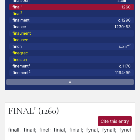
finaisoun
s.xiii
1
final
1260
2
final
finalment
c.1290
finance
1230-53
finaument
finaunce
ex
finch
s.xiii
finegrec
fineisun
1
finement
c.1170
2
finement
1194-99
1
FINAL
(1260)
Cite this entry
finall,
finail;
finel;
finial,
finiall;
fynal,
fynall;
fynel