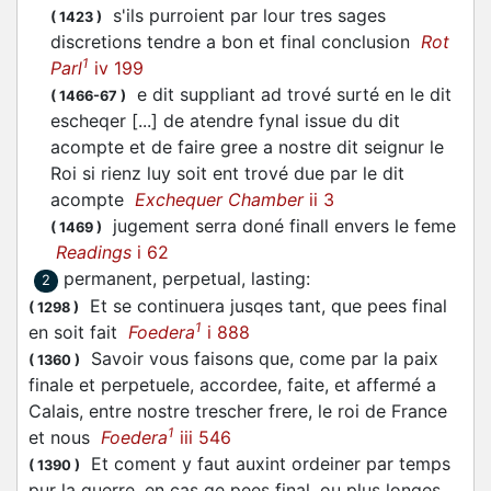
s'ils purroient par lour tres sages
(
1423
)
discretions tendre a bon et final conclusion
Rot
1
Parl
iv 199
e dit suppliant ad trové surté en le dit
(
1466-67
)
escheqer [...] de atendre fynal issue du dit
acompte et de faire gree a nostre dit seignur le
Roi si rienz luy soit ent trové due par le dit
acompte
Exchequer Chamber
ii 3
jugement serra doné finall envers le feme
(
1469
)
Readings
i 62
permanent, perpetual, lasting
:
2
Et se continuera jusqes tant, que pees final
(
1298
)
1
en soit fait
Foedera
i 888
Savoir vous faisons que, come par la paix
(
1360
)
finale et perpetuele, accordee, faite, et affermé a
Calais, entre nostre trescher frere, le roi de France
1
et nous
Foedera
iii 546
Et coment y faut auxint ordeiner par temps
(
1390
)
pur la guerre, en cas qe pees final, ou plus longes