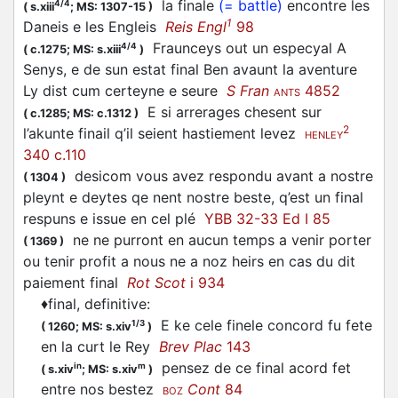
la finale
(= battle)
encontre les
4/4
(
s.xiii
;
MS: 1307-15
)
1
Daneis e les Engleis
Reis Engl
98
Fraunceys out un especyal A
4/4
(
c.1275;
MS: s.xiii
)
Senys, e de sun estat final Ben avaunt la aventure
Ly dist cum certeyne e seure
S Fran
4852
ANTS
E si arrerages chesent sur
(
c.1285;
MS: c.1312
)
2
l’akunte finail q’il seient hastiement levez
HENLEY
340 c.110
desicom vous avez respondu avant a nostre
(
1304
)
pleynt e deytes qe nent nostre beste, q’est un final
respuns e issue en cel plé
YBB 32-33 Ed I 85
ne ne purront en aucun temps a venir porter
(
1369
)
ou tenir profit a nous ne a noz heirs en cas du dit
paiement final
Rot Scot
i 934
♦
final, definitive
:
E ke cele finele concord fu fete
1/3
(
1260;
MS: s.xiv
)
en la curt le Rey
Brev Plac
143
pensez de ce final acord fet
in
m
(
s.xiv
;
MS: s.xiv
)
entre nos bestez
Cont
84
BOZ