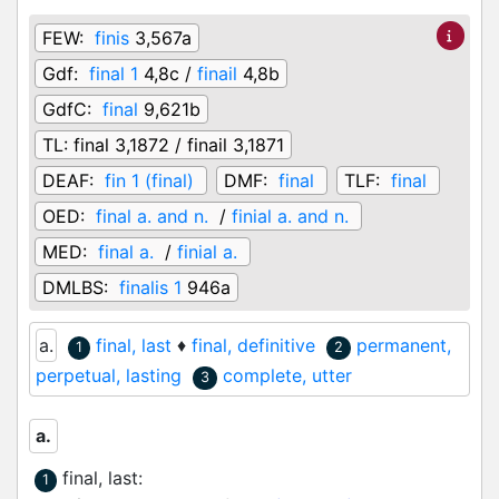
FEW:
finis
3,567a
Gdf:
final 1
4,8c /
finail
4,8b
GdfC:
final
9,621b
TL:
final 3,1872 / finail 3,1871
DEAF:
fin 1 (final)
DMF:
final
TLF:
final
OED:
final a. and n.
/
finial a. and n.
MED:
final a.
/
finial a.
DMLBS:
finalis 1
946a
a.
final, last
♦
final, definitive
permanent,
1
2
perpetual, lasting
complete, utter
3
a.
final, last
:
1