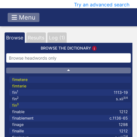
Try an advanced search
Menu
Browse
Results
Log (1)
BROWSE THE DICTIONARY
fimetere
fimterie
1
fin
1113-19
2
3/4
fin
s.xii
3
fin
finable
1212
finablement
c.1136-65
finage
1298
finaille
1212
2/4