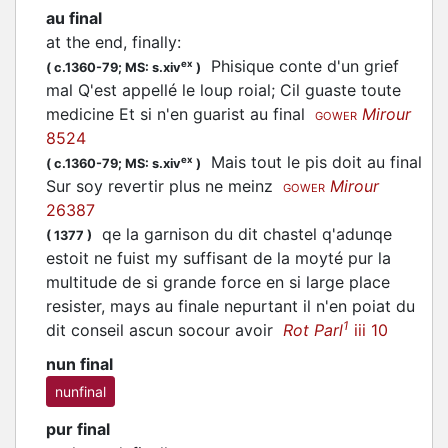
au final
at the end, finally
:
Phisique conte d'un grief
ex
(
c.1360-79;
MS: s.xiv
)
mal Q'est appellé le loup roial; Cil guaste toute
medicine Et si n'en guarist au final
Mirour
GOWER
8524
Mais tout le pis doit au final
ex
(
c.1360-79;
MS: s.xiv
)
Sur soy revertir plus ne meinz
Mirour
GOWER
26387
qe la garnison du dit chastel q'adunqe
(
1377
)
estoit ne fuist my suffisant de la moyté pur la
multitude de si grande force en si large place
resister, mays au finale nepurtant il n'en poiat du
1
dit conseil ascun socour avoir
Rot Parl
iii 10
nun final
nunfinal
pur final