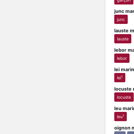
junc mar
junc
lauste m
lauste
lebor m
lebor
lei mari
1
lei
locuste
locuste
leu mari
1
leu
oignon 