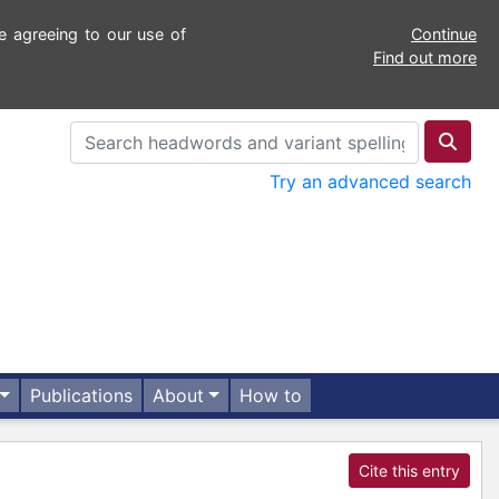
e agreeing to our use of
Continue
Find out more
Try an advanced search
Publications
About
How to
Cite this entry