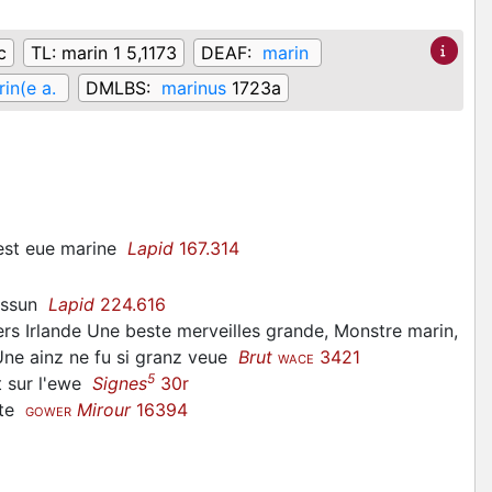
c
TL:
marin 1 5,1173
DEAF:
marin
in(e a.
DMLBS:
marinus
1723a
m est eue marine
Lapid
167.314
eissun
Lapid
224.616
vers Irlande Une beste merveilles grande, Monstre marin,
, Une ainz ne fu si granz veue
Brut
3421
WACE
5
t sur l'ewe
Signes
30r
ste
Mirour
16394
GOWER