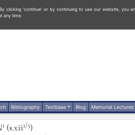
 clicking 'continue' or by continuing to use our website, you ar
t any time.
rch
Bibliography
Textbase
Blog
Memorial Lectures
1
1/3
N
(s.xii
)