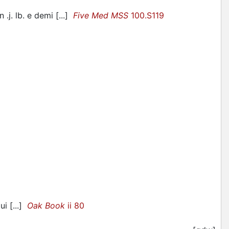
.j. lb. e demi [...]
Five Med MSS
100.S119
ui [...]
Oak Book
ii 80