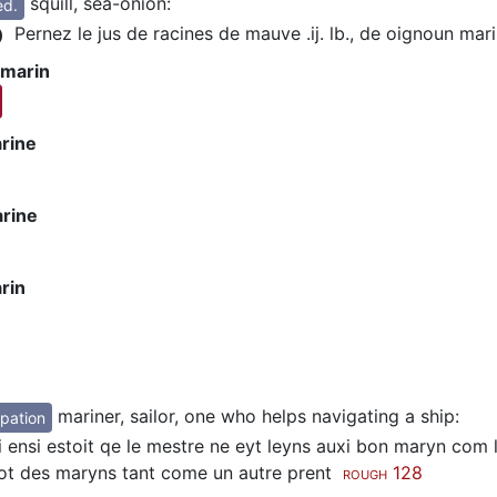
squill, sea-onion
:
d.
Pernez le jus de racines de mauve .ij. lb., de oignoun marin 
)
 marin
rine
arine
rin
mariner, sailor, one who helps navigating a ship
:
pation
 ensi estoit qe le mestre ne eyt leyns auxi bon maryn com l
ot des maryns tant come un autre prent
128
ROUGH