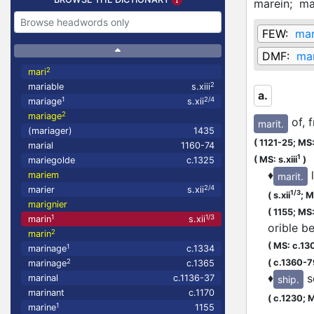
marein;
ma
FEW:
mar
DMF:
mar
2
mari
2
mariable
s.xiii
a.
1
2/4
mariage
s.xii
2
mariage
of, 
marit.
(mariager)
1435
(
1121-25;
MS:
marial
1160-74
U
1
(
MS: s.xiii
)
mariegolde
c.1325
♦
mariem
marit.
2/4
marier
s.xii
1/3
(
s.xii
;
MS
marignier
(
1155;
MS: 
1
1/3
marin
s.xii
orible b
2
marin
(
MS: c.13
1
marinage
c.1334
2
(
c.1360-7
marinage
c.1365
♦
s
marinal
c.1136-37
ship.
marinant
c.1170
(
c.1230;
M
1
marine
1155