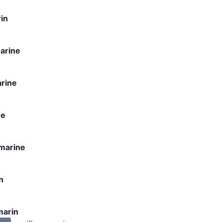
in
arine
arine
ne
 marine
n
marin