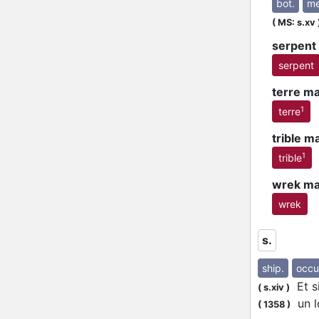
bot.
me
(
MS: s.xv
serpent
serpent
terre ma
1
terre
trible m
1
trible
wrek ma
wrek
s.
ship.
occu
Et si
(
s.xiv
)
un l
(
1358
)