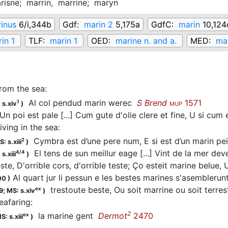
risne;
marrin,
marrine;
maryn
inus
6/i,344b
Gdf:
marin 2
5,175a
GdfC:
marin
10,124
in 1
TLF:
marin 1
OED:
marine n. and a.
MED:
mar
from the sea
:
Al col pendud marin werec
S Brend
1571
1
 s.xiv
)
MUP
n poi est pale [...] Cum gute d'olie clere et fine, U si cu
living in the sea
:
Cymbra est d’une pere num, E si est d’un marin p
2
: s.xiii
)
El tens de sun meillur eage [...] Vint de la mer de
4/4
s.xiii
)
este, D'orrible cors, d'orrible teste; Ço esteit marine belue
Al quart jur li pessun e les bestes marines s'asemblerun
00
)
trestoute beste, Ou soit marrine ou soit terre
ex
9;
MS: s.xiv
)
eafaring
:
2
la marine gent
Dermot
2470
ex
S: s.xiii
)