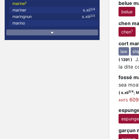
belue m
2
marine
2/4
mariner
s.xii
belue
2/3
maringnun
s.xiii
chen ma
marino
1
chen
cort mar
law
shi
J.
(
1391
)
la dite 
fossé m
sea moat
3/4
(
s.xii
;
M
609
ANTS
espunge
espunge
garçun 
garçun