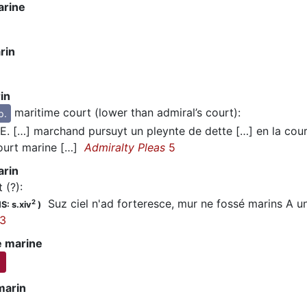
arine
rin
in
maritime court (lower than admiral’s court)
:
p.
E. […] marchand pursuyt un pleynte de dette […] en la cour
court marine […]
Admiralty Pleas
5
arin
 (?)
:
Suz ciel n'ad forteresce, mur ne fossé marins A un 
2
S: s.xiv
)
3
 marine
marin