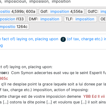
e,
imposicioun,
imposision,
imposition
ositio
4,599b; 600a
Gdf:
imposition
4,556a
GdfC:
im
posicion
I133
DMF:
imposition
TLF:
imposition
OE
impositio
1264c
e fact of) laying on, placing upon
(of tax, charge etc.) 
2
ng
ct of) laying on, placing upon
:
Com Symon adecertes eust veu qe le seint Esperit fu
.1361
)
365c
q’il ne despise point la grace laquele soit a lui donee par
f tax, charge etc.) imposition, action of imposing
:
tte charge est de vostre imposicion demene
YBB Ed II vii
[...] ostons la dite poine [...] et voulons que [...] il soit