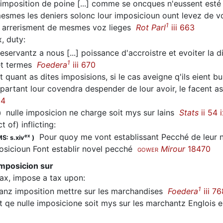
, imposition de poine [...] comme se oncques n'eussent est
smes les deniers solonc lour imposicioun ount levez de v
1
 arrerisment de mesmes voz lieges
Rot Parl
iii 663
x, duty
:
servantz a nous [...] poissance d'accroistre et evoiter la d
1
et termes
Foedera
iii 670
 quant as dites imposisions, si le cas aveigne q'ils eient 
 partant lour covendra despender de lour avoir, le facent as
24
nulle imposicion ne charge soit mys sur lains
Stats
ii 54 i
)
t of) inflicting
:
Pour quoy me vont establissant Pecché de leur no
ex
S: s.xiv
)
osicioun Font establir novel pecché
Mirour
18470
GOWER
mposicion sur
tax, impose a tax upon
:
1
nz imposition mettre sur les marchandises
Foedera
iii 76
 qe nulle imposicione soit mys sur les marchantz Englois 