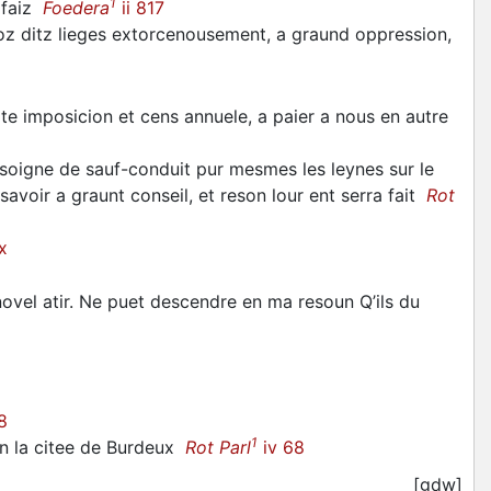
1
é faiz
Foedera
ii 817
oz ditz lieges extorcenousement, a graund oppression,
ite imposicion et cens annuele, a paier a nous en autre
busoigne de sauf-conduit pur mesmes les leynes sur le
savoir a graunt conseil, et reson lour ent serra fait
Rot
x
vel atir. Ne puet descendre en ma resoun Q’ils du
8
1
en la citee de Burdeux
Rot Parl
iv 68
[gdw]