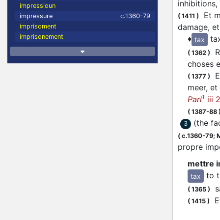
inhibitions
impressioun
Et me
(
1411
)
impressure
c.1360-79
damage, et
imprisoment
imprisonement
♦
ta
tax
Re
(
1362
)
choses 
Et
(
1377
)
meer, et
1
Parl
iii 
(
1387-88
(the fac
3
(
c.1360-79;
M
propre imp
mettre i
to 
tax
sa
(
1365
)
Et
(
1415
)