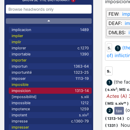
imposicion
FEW:
imp
DEAF:
im
implicacion
1489
DMLBS:
implier
implir
s.
(th
implorer
c.1270
1
importable
1390
of) inflicti
importer
importun
1363-64
s.
importunité
1323-25
imposer
1113-19
(the fa
1
imposible
1
(
s.xiv
;
MS: c
imposicion
1313-14
Actes
(A) 
[impossibilité]
s.xiii
impossible
1212
m
(
MS: s.xiv
)
impotence
1259
(o
tax
2
2
impotent
s.xiv
ce
(
1313-14
)
impresse
c.1360-79
Nous 
(
1331
)
impresser