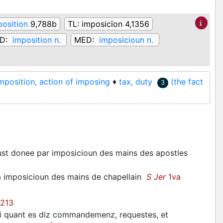
position
9,788b
TL:
imposicïon 4,1356
D:
imposition n.
MED:
imposicioun n.
imposition, action of imposing
♦
tax, duty
(the fact
3
st donee par imposicioun des mains des apostles
 la imposicioun des mains de chapellain
S Jer
1va
 213
 ainsi quant es diz commandemenz, requestes, et