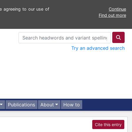
e agreeing to our use of
Continue
Find out more
Try an advanced search
Publications
About
How to
Cite this entry