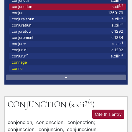
conjunctif
s.xiii
3/4
conjunction
s.xii
conjur
1360-79
3/4
conjuraisoun
s.xii
3/3
conjuratiun
s.xii
conjuratour
c.1292
conjurement
c.1334
1/3
conjurer
s.xii
1
conjurur
c.1292
2
2/4
conjurur
s.xiii
connage
conne
3/4
CONJUNCTION
(s.xii
)
Cite this entry
conjoncion,
conjonccion,
conjonction;
conjunccion,
conjuncion,
conjunccioun,