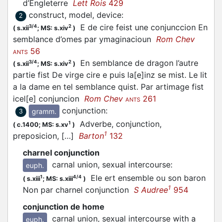
d’Engleterre
Lett Rois
429
construct, model, device
:
2
E de cire feist une conjunccion En
3/4
2
(
s.xii
;
MS: s.xiv
)
semblance d’omes par ymaginacioun
Rom Chev
56
ANTS
En semblance de dragon l’autre
3/4
2
(
s.xii
;
MS: s.xiv
)
partie fist De virge cire e puis la[e]inz se mist. Le lit
a la dame en tel semblance quist. Par artimage fist
icel[e] conjuncion
Rom Chev
261
ANTS
conjunction
:
gramm.
3
Adverbe, conjunction,
1
(
c.1400;
MS: s.xv
)
1
preposicion, […]
Barton
132
charnel conjunction
carnal union, sexual intercourse
:
euph.
Ele ert ensemble ou son baron
1
4/4
(
s.xiii
;
MS: s.xiii
)
1
Non par charnel conjunction
S Audree
954
conjunction de home
carnal union, sexual intercourse with a
euph.