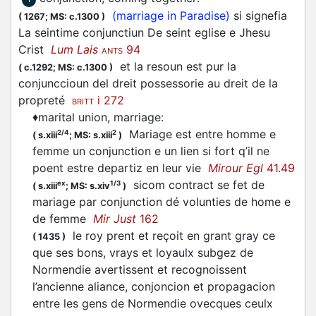
(marriage in Paradise)
si signefia
(
1267;
MS: c.1300
)
La seintime conjunctiun De seint eglise e Jhesu
Crist
Lum Lais
94
ANTS
et la resoun est pur la
(
c.1292;
MS: c.1300
)
conjunccioun del dreit possessorie au dreit de la
propreté
i 272
BRITT
♦
marital union, marriage
:
Mariage est entre homme e
2/4
2
(
s.xiii
;
MS: s.xiii
)
femme un conjunction e un lien si fort q’il ne
poent estre departiz en leur vie
Mirour Egl
41.49
sicom contract se fet de
ex
1/3
(
s.xiii
;
MS: s.xiv
)
mariage par conjunction dé volunties de home e
de femme
Mir Just
162
le roy prent et reçoit en grant gray ce
(
1435
)
que ses bons, vrays et loyaulx subgez de
Normendie avertissent et recognoissent
l’ancienne aliance, conjoncion et propagacion
entre les gens de Normendie ovecques ceulx