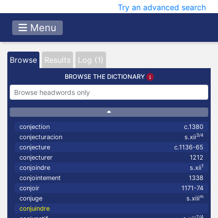
Try an advanced search
Menu
Browse
Results
Log (1)
BROWSE THE DICTIONARY
conjection
c.1380
3/4
conjecturacion
s.xii
conjecture
c.1136-65
conjecturer
1212
1
conjoindre
s.xii
conjointement
1338
conjoir
1171-74
m
conjuge
s.xiii
conjuindre
2/4