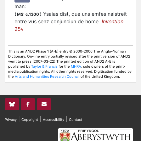
man
:
Ysaias dist, que uns emfes naistreit
(
MS: c.1300
)
entre vus senz conjunciun de home
Invention
25v
This is an AND2 Phase 1 (A-E) entry © 2000-2006 The Anglo-Norman
Dictionary. On-line entry partially revised after the print version of AND2
went to press (2007-03-22) The printed edition of AND2 A-E is
published by
Taylor & Francis
for the
MHRA
, sole owners of the print-
media publication rights. All other rights reserved. Digitisation funded by
the
Arts and Humanities Research Council
of the United Kingdom.
|
|
|
Privacy
Copyright
Accessibility
Contact