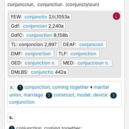
conjuncciun,
conjunctiun
(
conjunctyioun
)
FEW:
conjunctio
2/ii,1053a
Gdf:
conjoncion
2,240a
GdfC:
conjonction
9,158b
TL:
conjoncïon 2,697
DEAF:
conjoncion
DMF:
conjonction
TLF:
conjonction
OED:
conjunction n.
MED:
conjuccioun n.
DMLBS:
conjunctio
442a
s.
conjunction, coming together
♦
marital
1
union, marriage
construct, model, device
2
3
conjunction
s.
conjunction, coming together
:
1