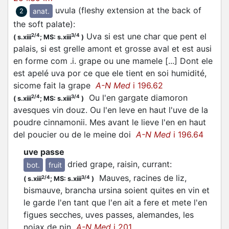
uvula (fleshy extension at the back of
anat.
2
the soft palate)
:
Uva si est une char que pent el
2/4
3/4
(
s.xiii
;
MS: s.xiii
)
palais, si est grelle amont et grosse aval et est ausi
en forme com .i. grape ou une mamele [...] Dont ele
est apelé uva por ce que ele tient en soi humidité,
sicome fait la grape
A-N Med
i 196.62
Ou l'en gargate diamoron
2/4
3/4
(
s.xiii
;
MS: s.xiii
)
avesques vin douz. Ou l'en leve en haut l'uve de la
poudre cinnamonii. Mes avant le lieve l'en en haut
del poucier ou de le meine doi
A-N Med
i 196.64
uve passe
dried grape, raisin, currant
:
bot.
fruit
Mauves, racines de liz,
2/4
3/4
(
s.xiii
;
MS: s.xiii
)
bismauve, brancha ursina soient quites en vin et
le garde l'en tant que l'en ait a fere et mete l'en
figues secches, uves passes, alemandes, les
noiax de pin
A-N Med
i 201