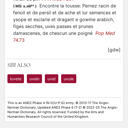
Encontre la tousse: Pernez racin de
ex
(
MS: s.xiii
)
fenoil et de persil et de ache et lur semences et
ysope et esclarie et dragant e gowme arabich,
figes secches, uves passes et prunes
damascenes, de chescun une poigné
Pop Med
74.73
[gdw]
SEE ALSO:
luvete
uvein
uvet
uvule
This is an AND2 Phase 4 (N-O/U-P-Q) entry. © 2013-17 The Anglo-
Norman Dictionary. Updated AND2 Phase 6 (T-Z) © 2022-25 The Anglo-
Norman Dictionary. All rights reserved. Funded by the Arts and
Humanities Research Council of the United Kingdom.