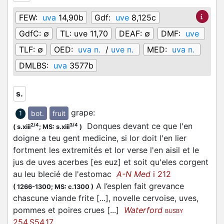
FEW:
uva
14,90b
Gdf:
uve
8,125c
GdfC:
∅
TL:
uve 11,70
DEAF:
∅
DMF:
uve
TLF:
∅
OED:
uva n.
/
uve n.
MED:
uva n.
DMLBS:
uva
3577b
s.
grape
:
bot.
fruit
1
Donques devant ce que l'en
2/4
3/4
(
s.xiii
;
MS: s.xiii
)
doigne a teu gent medicine, si lor doit l'en lier
fortment les extremités et lor verse l'en aisil et le
jus de uves acerbes [es euz] et soit qu'eles corgent
au leu blecié de l'estomac
A-N Med
i 212
A l’esplen fait grevance
(
1266-1300;
MS: c.1300
)
chascune viande frite [...], novelle cervoise, uves,
pommes et poires crues [...]
Waterford
BUSBY
254.S54.17