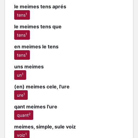
le meimes tens aprés
1
tens
le meimes tens que
1
tens
en meimes le tens
1
tens
uns meimes
1
un
(en) meimes cele, l'ure
1
ure
qant meimes l'ure
2
quant
meimes, simple, sule voiz
1
voiz