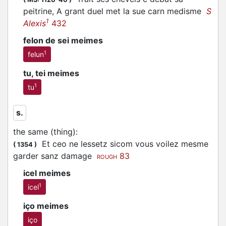
peitrine, A grant duel met la sue carn medisme
S
1
Alexis
432
felon de sei meimes
1
felun
tu, tei meimes
1
tu
s.
the same (thing)
:
Et ceo ne lessetz sicom vous voilez mesme
(
1354
)
garder sanz damage
83
ROUGH
icel meimes
1
icel
iço meimes
iço