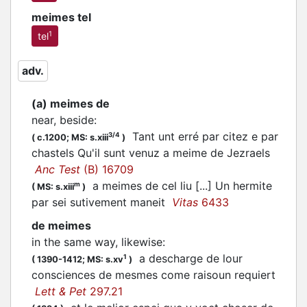
meimes tel
1
tel
adv.
(a) meimes de
near, beside
:
Tant unt erré par citez e par
3/4
(
c.1200;
MS: s.xiii
)
chastels Qu'il sunt venuz a meime de Jezraels
Anc Test
(B) 16709
a meimes de cel liu [...] Un hermite
m
(
MS: s.xiii
)
par sei sutivement maneit
Vitas
6433
de meimes
in the same way, likewise
:
a descharge de lour
1
(
1390-1412;
MS: s.xv
)
consciences de mesmes come raisoun requiert
Lett & Pet
297.21