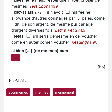
et le melior espei que y voet choser de
(
1394
)
mesmes
Test Ebor
i 199
il n'avoit [...] nul fee ne
1
(
1397-99;
MS: s.xv
)
allowance d'autres coustages par lui paiés, come
il dit, de son argent, de mesme pur cariage
d'argent diverses foiz
Lett & Pet
274.9
[...] s'il serra demesme en cel voucher
(
1469
)
come en auter comen voucher
Readings
i 90
si bien [...] (de meimes) cum
1
si
[hp]
SEE ALSO:
aparmemes
imeimes
meimement