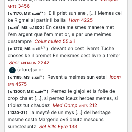
3456
ANTS
E il prist sun anel, [...] Memes cel
ex
(
c.1170;
MS: s.xiii
)
ke Rigmel al partir li bailla
Horn
4225
En ceste meismes manere met
1
(
s.xiii
;
MS: c.1300
)
l'em argent que l'em met or, e par une meimes
destempre
Colur mulez
55.xii
devant en cest liveret Tuche
4/4
(
c.1270;
MS: s.xiii
)
choses ke il premet En meismes cest livre a treiter
Secr
2242
ABERNUN
(afore)said
:
2
Revent a meimes sun estal
Ipom
m
(
c.1185;
MS: s.xiii
)
4575
BFR
Pernez le glajol et la foile de
m
(
c.1300?;
MS: s.xiv
)
crop chalet [...], si pernez iceuz herbes memes, si
triblez tut chaudez
Med Comp
212
ANTS
la meyté de un mys [...] del heritage
(
1330-31
)
mesme ceste Margerie ové deutz mesouns
suresteauntz
Sel Bills Eyre
133