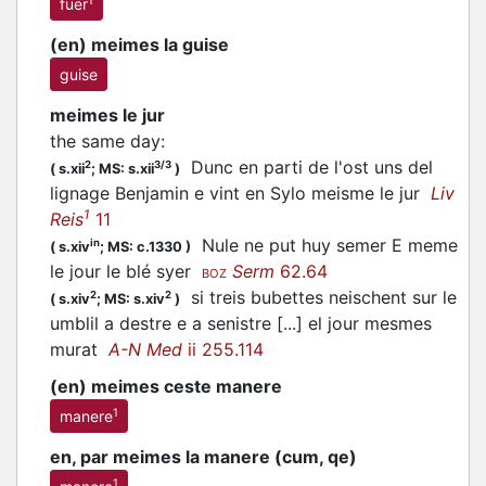
1
fuer
(en) meimes la guise
guise
meimes le jur
the same day
:
Dunc en parti de l'ost uns del
2
3/3
(
s.xii
;
MS: s.xii
)
lignage Benjamin e vint en Sylo meisme le jur
Liv
1
Reis
11
Nule ne put huy semer E meme
in
(
s.xiv
;
MS: c.1330
)
le jour le blé syer
Serm
62.64
BOZ
si treis bubettes neischent sur le
2
2
(
s.xiv
;
MS: s.xiv
)
umblil a destre e a senistre [...] el jour mesmes
murat
A-N Med
ii 255.114
(en) meimes ceste manere
1
manere
en, par meimes la manere (cum, qe)
1