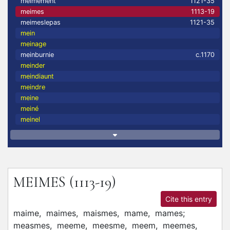
meimement
1121-35
meimes
1113-19
meimeslepas
1121-35
mein
meinage
meinburnie
c.1170
meinder
meindiaunt
meindre
meine
meiné
meinel
MEIMES
(1113-19)
Cite this entry
maime,
maimes,
maismes,
mame,
mames;
measmes,
meeme,
meesme,
meem,
meemes,