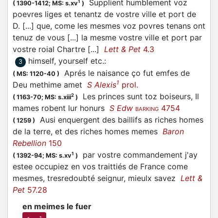
Supplient humblement voz
1
(
1390-1412;
MS: s.xv
)
poevres liges et tenantz de vostre ville et port de
D. [...] que, come les mesmes voz povres tenans ont
tenuz de vous [...] la mesme vostre ville et port par
vostre roial Chartre [...]
Lett & Pet
4.3
himself, yourself etc.
:
3
Aprés le naisance ço fut emfes de
(
MS: 1120-40
)
1
Deu methime amet
S Alexis
prol.
Les princes sunt toz boiseurs, Il
2
(
1163-70;
MS: s.xiii
)
mames robent lur honurs
S Edw
4754
BARKING
Ausi enquergent des baillifs as riches homes
(
1259
)
de la terre, et des riches homes memes
Baron
Rebellion
150
par vostre commandement j'ay
1
(
1392-94;
MS: s.xv
)
estee occupiez en vos traittiés de France come
mesmes, tresredoubté seignur, mieulx savez
Lett &
Pet
57.28
en meimes le fuer