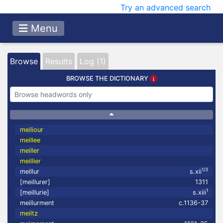
Try an advanced search
Menu
Browse
Results
Log (1)
BROWSE THE DICTIONARY
meiliour
meillee
meiller
meillier
1/3
meillur
s.xii
[meillurer]
1311
1
[meillurie]
s.xiii
meillurment
c.1136-37
meiltz