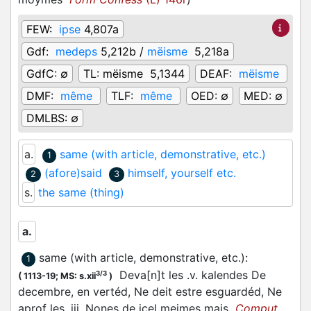
FEW:
ipse
4,807a
Gdf:
medeps
5,212b /
mëisme
5,218a
GdfC:
∅
TL:
mëisme 5,1344
DEAF:
mëisme
DMF:
même
TLF:
même
OED:
∅
MED:
∅
DMLBS:
∅
a.
same (with article, demonstrative, etc.)
1
(afore)said
himself, yourself etc.
2
3
s.
the same (thing)
a.
same (with article, demonstrative, etc.)
:
1
Deva[n]t les .v. kalendes De
3/3
(
1113-19;
MS: s.xii
)
decembre, en vertéd, Ne deit estre esguardéd, Ne
aprof les .iij. Nones de icel meimes mais
Comput