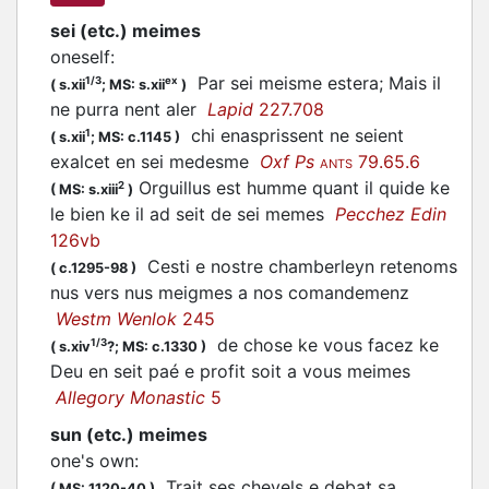
sei (etc.) meimes
oneself
:
Par sei meisme estera; Mais il
1/3
ex
(
s.xii
;
MS: s.xii
)
ne purra nent aler
Lapid
227.708
chi enasprissent ne seient
1
(
s.xii
;
MS: c.1145
)
exalcet en sei medesme
Oxf Ps
79.65.6
ANTS
Orguillus est humme quant il quide ke
2
(
MS: s.xiii
)
le bien ke il ad seit de sei memes
Pecchez Edin
126vb
Cesti e nostre chamberleyn retenoms
(
c.1295-98
)
nus vers nus meigmes a nos comandemenz
Westm Wenlok
245
de chose ke vous facez ke
1/3
(
s.xiv
?;
MS: c.1330
)
Deu en seit paé e profit soit a vous meimes
Allegory Monastic
5
sun (etc.) meimes
one's own
:
Trait ses chevels e debat sa
(
MS: 1120-40
)