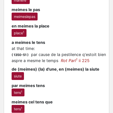
manere
meimes le pas
meimeslepas
en meimes la place
1
place
a meimes le tens
at that time
:
par cause de la pestilence q'estoit bien
(
1350-51
)
1
aspre a mesme le temps
Rot Parl
ii 225
de (meimes) (la) d'une, en (meimes) la siute
siute
par meimes tens
1
tens
meimes cel tens que
1
tens