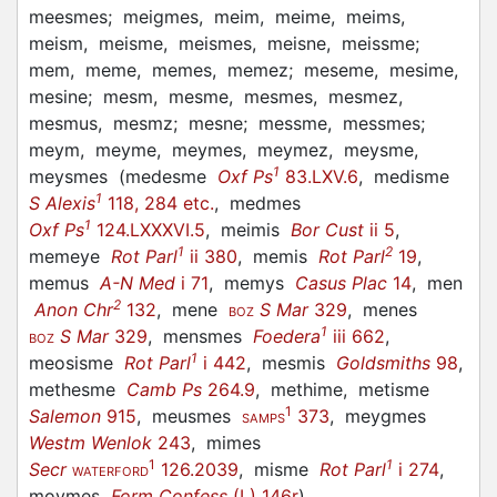
meesmes;
meigmes,
meim,
meime,
meims,
meism,
meisme,
meismes,
meisne,
meissme;
mem,
meme,
memes,
memez;
meseme,
mesime,
mesine;
mesm,
mesme,
mesmes,
mesmez,
mesmus,
mesmz;
mesne;
messme,
messmes;
meym,
meyme,
meymes,
meymez,
meysme,
1
meysmes
(
medesme
Oxf Ps
83.LXV.6
,
medisme
1
S Alexis
118, 284 etc.
,
medmes
1
Oxf Ps
124.LXXXVI.5
,
meimis
Bor Cust
ii 5
,
1
2
memeye
Rot Parl
ii 380
,
memis
Rot Parl
19
,
memus
A-N Med
i 71
,
memys
Casus Plac
14
,
men
2
Anon Chr
132
,
mene
S Mar
329
,
menes
BOZ
1
S Mar
329
,
mensmes
Foedera
iii 662
,
BOZ
1
meosisme
Rot Parl
i 442
,
mesmis
Goldsmiths
98
,
methesme
Camb Ps
264.9
,
methime,
metisme
1
Salemon
915
,
meusmes
373
,
meygmes
SAMPS
Westm Wenlok
243
,
mimes
1
1
Secr
126.2039
,
misme
Rot Parl
i 274
,
WATERFORD
moymes
Form Confess
(L) 146r
)