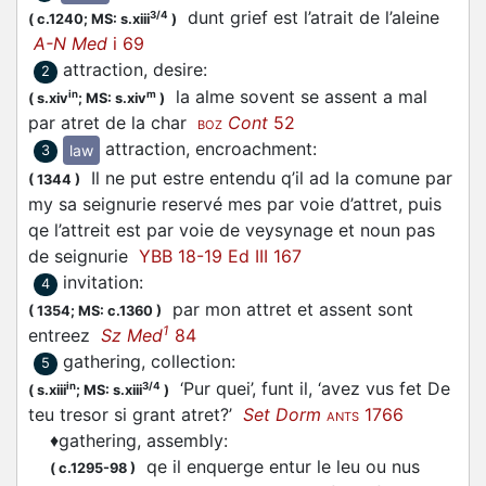
dunt grief est l’atrait de l’aleine
3/4
(
c.1240;
MS: s.xiii
)
A-N Med
i 69
attraction, desire
:
2
la alme sovent se assent a mal
in
m
(
s.xiv
;
MS: s.xiv
)
par atret de la char
Cont
52
BOZ
attraction, encroachment
:
law
3
Il ne put estre entendu q’il ad la comune par
(
1344
)
my sa seignurie reservé mes par voie d’attret, puis
qe l’attreit est par voie de veysynage et noun pas
de seignurie
YBB 18-19 Ed III 167
invitation
:
4
par mon attret et assent sont
(
1354;
MS: c.1360
)
1
entreez
Sz Med
84
gathering, collection
:
5
‘Pur quei’, funt il, ‘avez vus fet De
in
3/4
(
s.xiii
;
MS: s.xiii
)
teu tresor si grant atret?’
Set Dorm
1766
ANTS
♦
gathering, assembly
:
qe il enquerge entur le leu ou nus
(
c.1295-98
)