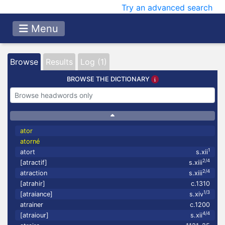
Try an advanced search
Menu
Browse
Results
Log (1)
BROWSE THE DICTIONARY
ator
atorné
1
atort
s.xii
2/4
[atractif]
s.xiii
2/4
atraction
s.xiii
[atrahir]
c.1310
1/3
[atraiance]
s.xiv
atrainer
c.1200
4/4
[atraiour]
s.xii