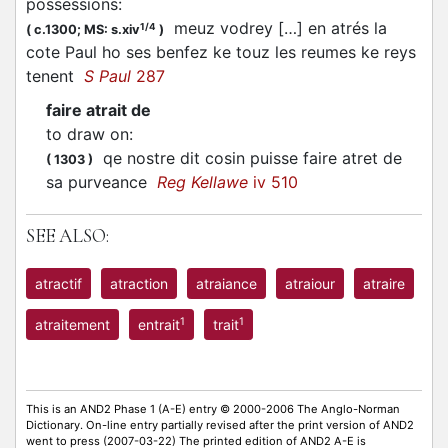
possessions
:
meuz vodrey […] en atrés la
1/4
(
c.1300;
MS: s.xiv
)
cote Paul ho ses benfez ke touz les reumes ke reys
tenent
S Paul
287
faire atrait de
to draw on
:
qe nostre dit cosin puisse faire atret de
(
1303
)
sa purveance
Reg Kellawe
iv 510
SEE ALSO:
atractif
atraction
atraiance
atraiour
atraire
1
1
atraitement
entrait
trait
This is an AND2 Phase 1 (A-E) entry © 2000-2006 The Anglo-Norman
Dictionary. On-line entry partially revised after the print version of AND2
went to press (2007-03-22) The printed edition of AND2 A-E is