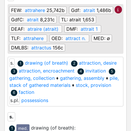
FEW:
attrahere
25,742b
Gdf:
atrait
1,486b
GdfC:
atrait
8,231c
TL:
atrait 1,653
DEAF:
atraire (atrait)
DMF:
attrait 1
TLF:
attrahere
OED:
attract n.
MED:
∅
DMLBS:
attractus
156c
s.
drawing (of breath)
attraction, desire
1
2
attraction, encroachment
invitation
3
4
5
gathering, collection
♦
gathering, assembly
♦
pile,
stack of gathered materials
♦
stock, provision
faction
6
s.pl.
possessions
s.
drawing (of breath)
:
med.
1