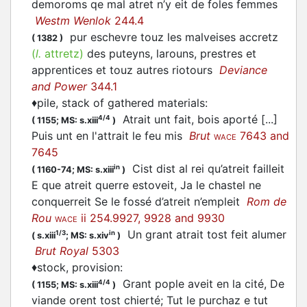
demoroms qe mal atret n’y eit de foles femmes
Westm Wenlok
244.4
pur eschevre touz les malveises accretz
(
1382
)
(
l.
attretz)
des puteyns, larouns, prestres et
apprentices et touz autres riotours
Deviance
and Power
344.1
♦
pile, stack of gathered materials
:
Atrait unt fait, bois aporté [...]
4/4
(
1155;
MS: s.xiii
)
Puis unt en l'attrait le feu mis
Brut
7643 and
WACE
7645
Cist dist al rei qu’atreit failleit
in
(
1160-74;
MS: s.xiii
)
E que atreit querre estoveit, Ja le chastel ne
conquerreit Se le fossé d’atreit n’empleit
Rom de
Rou
ii 254.9927, 9928 and 9930
WACE
Un grant atrait tost feit alumer
1/3
in
(
s.xiii
;
MS: s.xiv
)
Brut Royal
5303
♦
stock, provision
:
Grant pople aveit en la cité, De
4/4
(
1155;
MS: s.xiii
)
viande orent tost chierté; Tut le purchaz e tut