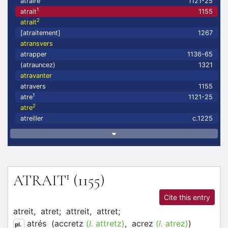
atraire
1121-25
1
atrait
1155
2
atrait
[atraitement]
1267
atransvers
atrapper
1136-65
(atrauncez)
1321
atravanter
atravers
1155
1
atre
1121-25
2
atre
atreiller
c.1225
1
ATRAIT
(1155)
Cite this entry
atreit,
atret;
attreit,
attret;
atrés
(
accretz
(
l.
attretz)
,
acrez
(
l.
atrez)
)
pl.