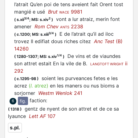
l’atrait Qu’en poi de tens aveient fait Orent tost
mangié e usé
Brut
9981
WACE
vont a lur atraiz, merin font
3/4
2
(
s.xii
;
MS: s.xiv
)
amener
Rom Chev
2238
ANTS
E de l’atrait qu’il ad iloc
3/4
(
c.1200;
MS: s.xiii
)
trovez Il edifiat dous riches citez
Anc Test
(B)
14260
De vins et de viaundes
1/4
(
1280-1307;
MS: s.xiv
)
son attret estait En la vile de B.
ii
LANGTOFT WRIGHT
292
soient les purveances fetes e les
(
c.1295-98
)
acrez
(
l.
atrez)
en les maners ou nus bioms a
sorjorner
Westm Wenlok
241
faction
:
fig.
6
gentz de nyent de son attret et de ce sa
(
1318
)
lyaunce
Lett AF
107
s.pl.