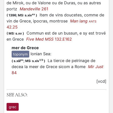
de Mirok, ou de Valone ou de Duras, ou as autres
portz
Mandeville
261
Item de vins doucetes, comme de
ex
(
1396;
MS: s.xiv
)
vin de Grece, ipocras, montrose
Man lang
ANTS
42.25
Commun est de un bussun, e sy est trové
(
MS: s.xv
)
en Grece
Five Med MSS
132.E162
mer de Grece
Ionian Sea
:
toponym
La tierce de pelrinage de
ex
1/3
(
s.xiii
;
MS: s.xiv
)
decea la meer de Grece sicom a Rome
Mir Just
84
[vcd]
SEE ALSO:
grec