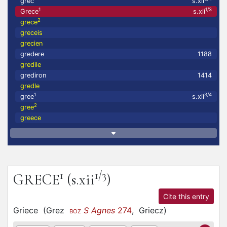
grec
s.xii
1
1/3
Grece
s.xii
2
grece
greceis
grecien
gredere
1188
gredile
grediron
1414
gredle
1
3/4
gree
s.xii
2
gree
greece
1
1/3
GRECE
(s.xii
)
Cite this entry
Griece
(
Grez
S Agnes
274
,
Griecz
)
BOZ