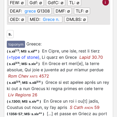
FEW:
∅
Gdf:
∅
GdfC:
∅
TL:
∅
DEAF:
grece
G1308
DMF:
∅
TLF:
∅
OED:
∅
MED:
Grece n.
DMLBS:
∅
s.
Greece
:
toponym
En Cipre, une isle, rest li tierz
1/3
ex
(
s.xii
;
MS: s.xii
)
(=type of stone)
, Li quarz en Grece
Lapid
30.70
En Grece ert meri[e], la terre
3/4
2
(
s.xii
;
MS: s.xiv
)
absolue, Qui joie e juvente ad pur m’amur perdue
Rom Chev
4572
ANTS
Grece si est apelee aprés un rey
3/4
3/4
(
s.xiii
;
MS: s.xiii
)
ki out a nun Grecus ki regna primes en cele terre
Liv Regions
26
En Grece un roi i ou[t] jadis,
m
(
c.1300;
MS: s.xiv
)
Coustus out noun, sy l’ay apris
S Cath
59
ANON
[...] et passe en Griecz au port
ex
(
1356-57;
MS: s.xiv
)