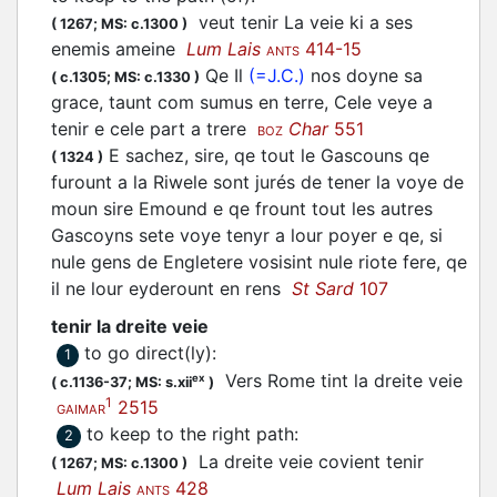
veut tenir La veie ki a ses
(
1267;
MS: c.1300
)
enemis ameine
Lum Lais
414-15
ANTS
Qe Il
(=J.C.)
nos doyne sa
(
c.1305;
MS: c.1330
)
grace, taunt com sumus en terre, Cele veye a
tenir e cele part a trere
Char
551
BOZ
E sachez, sire, qe tout le Gascouns qe
(
1324
)
furount a la Riwele sont jurés de tener la voye de
moun sire Emound e qe frount tout les autres
Gascoyns sete voye tenyr a lour poyer e qe, si
nule gens de Engletere vosisint nule riote fere, qe
il ne lour eyderount en rens
St Sard
107
tenir la dreite veie
to go direct(ly)
:
1
Vers Rome tint la dreite veie
ex
(
c.1136-37;
MS: s.xii
)
1
2515
GAIMAR
to keep to the right path
:
2
La dreite veie covient tenir
(
1267;
MS: c.1300
)
Lum Lais
428
ANTS