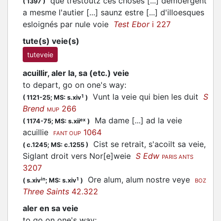
que trestoutz ces choses [...] demoergent
(
1397
)
a mesme l'autier [...] saunz estre [...] d'illoesques
esloignés par nule voie
Test Ebor
i 227
tute(s) veie(s)
tuteveie
acuillir, aler la, sa (etc.) veie
to depart, go on one's way
:
Vunt la veie qui bien les duit
S
1
(
1121-25;
MS: s.xiv
)
Brend
266
MUP
Ma dame [...] ad la veie
ex
(
1174-75;
MS: s.xii
)
acuillie
1064
FANT OUP
Cist se retrait, s'acoilt sa veie,
(
c.1245;
MS: c.1255
)
Siglant droit vers Nor[e]weie
S Edw
PARIS ANTS
3207
Ore alum, alum nostre veye
in
1
(
s.xiv
;
MS: s.xiv
)
BOZ
Three Saints
42.322
aler en sa veie
to go on one's way
: