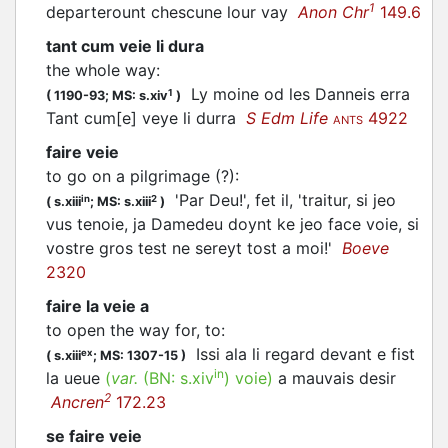
1
departerount chescune lour vay
Anon Chr
149.6
tant cum veie li dura
the whole way
:
Ly moine od les Danneis erra
1
(
1190-93;
MS: s.xiv
)
Tant cum[e] veye li durra
S Edm Life
4922
ANTS
faire veie
to go on a pilgrimage (?)
:
'Par Deu!', fet il, 'traitur, si jeo
in
2
(
s.xiii
;
MS: s.xiii
)
vus tenoie, ja Damedeu doynt ke jeo face voie, si
vostre gros test ne sereyt tost a moi!'
Boeve
2320
faire la veie a
to open the way for, to
:
Issi ala li regard devant e fist
ex
(
s.xiii
;
MS: 1307-15
)
in
la ueue
(
var.
(BN:
s.xiv
)
voie
)
a mauvais desir
2
Ancren
172.23
se faire veie