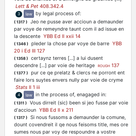
Lett & Pet
408.342.4
by legal process of
:
law
3
Jeo ne pusse aver accioun a demaunder
(
1317
)
par voye de remeyndre taunt com il ad issue en
la descente
YBB Ed II xxii 14
pleder la chose par voye de barre
YBB
(
1346
)
20 i Ed III 127
certaynz terres [...] a lui dusent
(
1358
)
descendre [...] par voie de heritage
137
ROUGH
pur ce qe prelatz & clercs ne porront ent
(
1377
)
faire lors suytes envers nully par voie de cryme
Stats
II 1 iii
in the process of, enagaged in
:
law
4
Vous dirreit (sic) been si jeo fusse par voie
(
1311
)
d'accioun
YBB Ed II x 211
Si nous fussoms a demaunder la comune,
(
1317
)
dount covendreit il qe nous feisoms title, mes ore
sumes nous par voy de respoundre a vostre