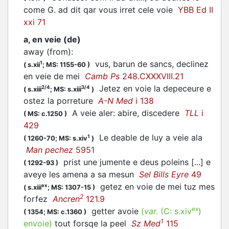
come G. ad dit qar vous irret cele voie
YBB Ed II
xxi 71
a, en veie (de)
away (from)
:
vus, barun de sancs, declinez
1
(
s.xii
;
MS: 1155-60
)
en veie de mei
Camb Ps
248.CXXXVIII.21
Jetez en voie la depeceure e
2/4
3/4
(
s.xiii
;
MS: s.xiii
)
ostez la porreture
A-N Med
i 138
A veie aler: abire, discedere
TLL
i
(
MS: c.1250
)
429
Le deable de luy a veie ala
1
(
1260-70;
MS: s.xiv
)
Man pechez
5951
prist une jumente e deus poleins [...] e
(
1292-93
)
aveye les amena a sa mesun
Sel Bills Eyre
49
getez en voie de mei tuz mes
ex
(
s.xiii
;
MS: 1307-15
)
2
forfez
Ancren
121.9
ex
getter avoie
(
var.
(C:
s.xiv
)
(
1354;
MS: c.1360
)
1
envoie
)
tout forsqe la peel
Sz Med
115