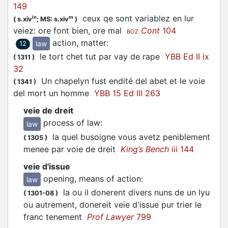
149
ceux qe sont variablez en lur
in
m
(
s.xiv
;
MS: s.xiv
)
veiez: ore font bien, ore mal
Cont
104
BOZ
action, matter
:
law
12
le tort chet tut par vay de rape
YBB Ed II ix
(
1311
)
32
Un chapelyn fust endité del abet et le voie
(
1341
)
del mort un homme
YBB 15 Ed III 263
veie de dreit
process of law
:
law
la quel busoigne vous avetz peniblement
(
1305
)
menee par voie de dreit
King’s Bench
iii 144
veie d'issue
opening, means of action
:
law
la ou il donerent divers nuns de un lyu
(
1301-08
)
ou autrement, donereit veie d'issue pur trier le
franc tenement
Prof Lawyer
799