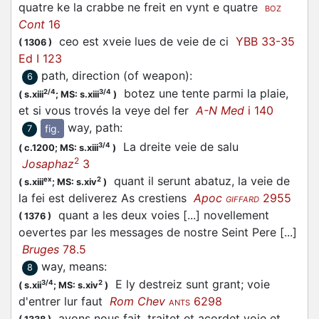
quatre ke la crabbe ne freit en vynt e quatre
BOZ
Cont
16
ceo est xveie lues de veie de ci
YBB 33-35
(
1306
)
Ed I 123
path, direction (of weapon)
:
6
botez une tente parmi la plaie,
2/4
3/4
(
s.xiii
;
MS: s.xiii
)
et si vous trovés la veye del fer
A-N Med
i 140
way, path
:
fig.
7
La dreite veie de salu
3/4
(
c.1200;
MS: s.xiii
)
2
Josaphaz
3
quant il serunt abatuz, la veie de
ex
2
(
s.xiii
;
MS: s.xiv
)
la fei est deliverez As crestiens
Apoc
2955
GIFFARD
quant a les deux voies [...] novellement
(
1376
)
oevertes par les messages de nostre Seint Pere [...]
Bruges
78.5
way, means
:
8
E ly destreiz sunt grant; voie
3/4
2
(
s.xii
;
MS: s.xiv
)
d'entrer lur faut
Rom Chev
6298
ANTS
avons nous fait, traitet et acordet voie et