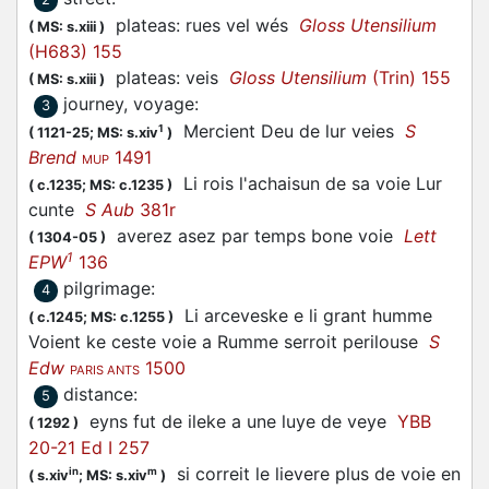
plateas: rues vel wés
Gloss Utensilium
(
MS: s.xiii
)
(H683) 155
plateas: veis
Gloss Utensilium
(Trin) 155
(
MS: s.xiii
)
journey, voyage
:
3
Mercient Deu de lur veies
S
1
(
1121-25;
MS: s.xiv
)
Brend
1491
MUP
Li rois l'achaisun de sa voie Lur
(
c.1235;
MS: c.1235
)
cunte
S Aub
381r
averez asez par temps bone voie
Lett
(
1304-05
)
1
EPW
136
pilgrimage
:
4
Li arceveske e li grant humme
(
c.1245;
MS: c.1255
)
Voient ke ceste voie a Rumme serroit perilouse
S
Edw
1500
PARIS ANTS
distance
:
5
eyns fut de ileke a une luye de veye
YBB
(
1292
)
20-21 Ed I 257
si correit le lievere plus de voie en
in
m
(
s.xiv
;
MS: s.xiv
)