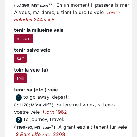
En un moment il passera la mer
ex
(
c.1390;
MS: s.xiv
)
A vous, ma dame, u tient la droite voie
GOWER
Balades
344.viii.6
tenir la milueine veie
miluein
tenir salve veie
salf
tolir la veie (a)
tolir
tenir sa (etc.) veie
to go away, depart
:
1
Si fere ne.l volez, si tenez
ex
(
c.1170;
MS: s.xiii
)
vostre veie
Horn
1962
to journey, travel
:
2
A grant espleit tenent lur veie
1
(
1190-93;
MS: s.xiv
)
S Edm Life
2208
ANTS