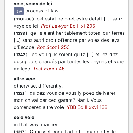
veie, veies de lei
process of law
:
law
cel estat ne poet estre defait [...] sanz
(
1301-08
)
veye de lei
Prof Lawyer
Ed II xi 205
qe ils eient heritablement totes lour terres
(
1333
)
[...] sanz autri droit offendre par voies des leys
d'Escoce
Rot Scot
i 253
jeo voil q'ils soient quitz [...] et lez ditz
(
1347
)
occupours chargés par toutes les peynes et voie
de leye
Test Ebor
i 45
altre veie
otherwise, differently
:
quidez vous qe vous ly poez deliverer
(
1321
)
mon chival par ceo garant? Nanil. Vous
comencerez altre voie
YBB Ed II xxvi 138
cele veie
in that way, manner
:
Conusset com il ad dit..., ou dedites le
(
1317
)