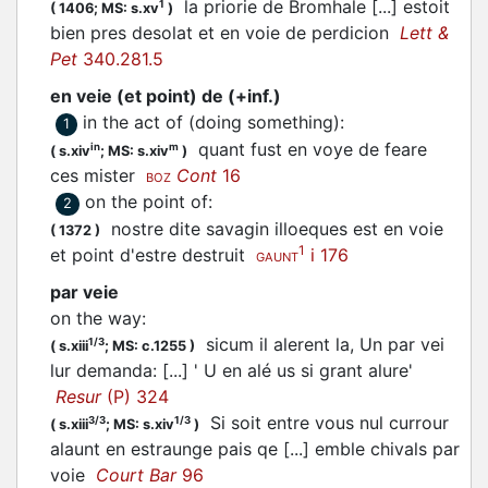
la priorie de Bromhale [...] estoit
1
(
1406;
MS: s.xv
)
bien pres desolat et en voie de perdicion
Lett &
Pet
340.281.5
en veie (et point) de (+inf.)
in the act of (doing something)
:
1
quant fust en voye de feare
in
m
(
s.xiv
;
MS: s.xiv
)
ces mister
Cont
16
BOZ
on the point of
:
2
nostre dite savagin illoeques est en voie
(
1372
)
1
et point d'estre destruit
i 176
GAUNT
par veie
on the way
:
sicum il alerent la, Un par vei
1/3
(
s.xiii
;
MS: c.1255
)
lur demanda: [...] ' U en alé us si grant alure'
Resur
(P) 324
Si soit entre vous nul currour
3/3
1/3
(
s.xiii
;
MS: s.xiv
)
alaunt en estraunge pais qe [...] emble chivals par
voie
Court Bar
96