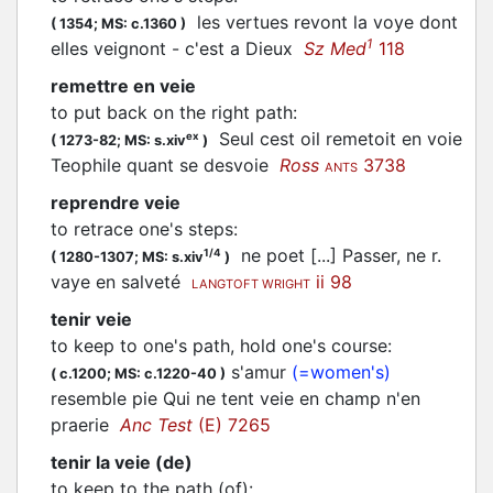
les vertues revont la voye dont
(
1354;
MS: c.1360
)
1
elles veignont - c'est a Dieux
Sz Med
118
remettre en veie
to put back on the right path
:
Seul cest oil remetoit en voie
ex
(
1273-82;
MS: s.xiv
)
Teophile quant se desvoie
Ross
3738
ANTS
reprendre veie
to retrace one's steps
:
ne poet [...] Passer, ne r.
1/4
(
1280-1307;
MS: s.xiv
)
vaye en salveté
ii 98
LANGTOFT WRIGHT
tenir veie
to keep to one's path, hold one's course
:
s'amur
(=women's)
(
c.1200;
MS: c.1220-40
)
resemble pie Qui ne tent veie en champ n'en
praerie
Anc Test
(E) 7265
tenir la veie (de)
to keep to the path (of)
: