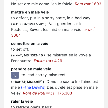
1
Ne set ore mie come l'en le foleie
Rom rom
693
mettre en male veie
to defeat, put in a sorry state, in a bad way
:
Vait guerrier sur les
ex
(
c.1136-37;
MS: s.xii
)
1
Pecteis..., Suvent les mist en male veie
GAIMAR
3064
se mettre en la veie
to set off
:
se mistrent en la voye a
in
(
s.xiv
;
MS: 1312-40
)
l'encountre
Fouke
4.29
ANTS
prendre en male veie
to lead astray, misdirect
:
fig.
Donc ne sez tu ke l'aime est
in
(
1160-74;
MS: s.xiii
)
meie
(=the Devil's)
Des qu’ele est prise en male
veie?
Rom de Rou
i 175.388
WACE
raler la veie
to retrace one's steps
: