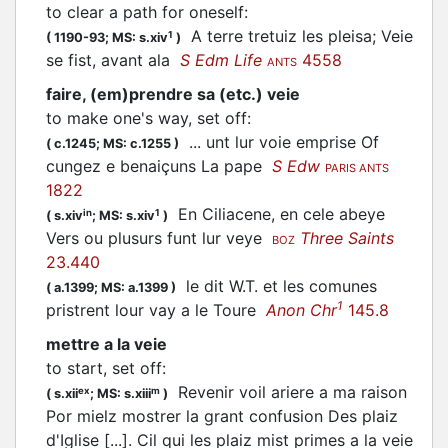
to clear a path for oneself
:
A terre tretuiz les pleisa; Veie
1
(
1190-93;
MS: s.xiv
)
se fist, avant ala
S Edm Life
4558
ANTS
faire, (em)prendre sa (etc.) veie
to make one's way, set off
:
... unt lur voie emprise Of
(
c.1245;
MS: c.1255
)
cungez e benaiçuns La pape
S Edw
PARIS ANTS
1822
En Ciliacene, en cele abeye
in
1
(
s.xiv
;
MS: s.xiv
)
Vers ou plusurs funt lur veye
Three Saints
BOZ
23.440
le dit W.T. et les comunes
(
a.1399;
MS: a.1399
)
1
pristrent lour vay a le Toure
Anon Chr
145.8
mettre a la veie
to start, set off
:
Revenir voil ariere a ma raison
ex
m
(
s.xii
;
MS: s.xiii
)
Por mielz mostrer la grant confusion Des plaiz
d'Iglise [...]. Cil qui les plaiz mist primes a la veie