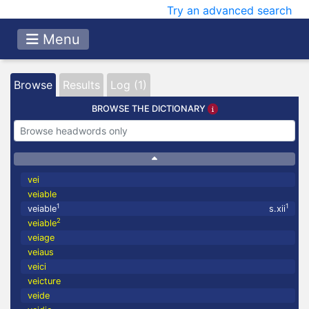
Try an advanced search
Menu
Browse
Results
Log (1)
BROWSE THE DICTIONARY
vei
veiable
1
1
veiable
s.xii
2
veiable
veiage
veiaus
veici
veicture
veide