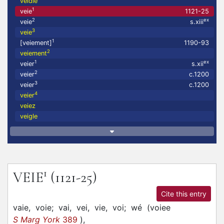
veidie
1
veie
1121-25
2
ex
veie
s.xiii
3
veie
1
[veiement]
1190-93
2
veiement
1
ex
veier
s.xii
2
veier
c.1200
3
veier
c.1200
4
veier
veiez
veigle
1
VEIE
(1121-25)
Cite this entry
vaie,
voie;
vai,
vei,
vie,
voi;
wé
(
voiee
S Marg York
389
)
,