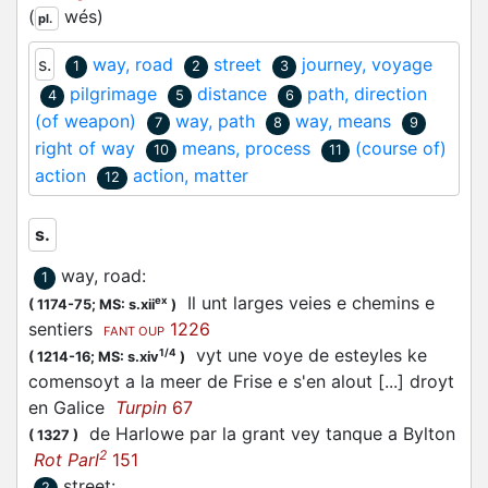
(
wés
)
pl.
s.
way, road
street
journey, voyage
1
2
3
pilgrimage
distance
path, direction
4
5
6
(of weapon)
way, path
way, means
7
8
9
right of way
means, process
(course of)
10
11
action
action, matter
12
s.
way, road
:
1
Il unt larges veies e chemins e
ex
(
1174-75;
MS: s.xii
)
sentiers
1226
FANT OUP
vyt une voye de esteyles ke
1/4
(
1214-16;
MS: s.xiv
)
comensoyt a la meer de Frise e s'en alout [...] droyt
en Galice
Turpin
67
de Harlowe par la grant vey tanque a Bylton
(
1327
)
2
Rot Parl
151
street
:
2