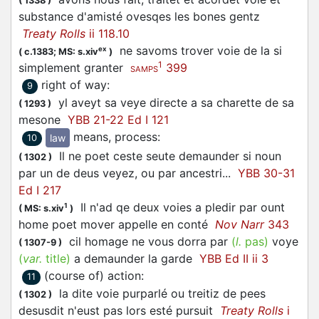
(
1338
)
substance d'amisté ovesqes les bones gentz
Treaty Rolls
ii 118.10
ne savoms trover voie de la si
ex
(
c.1383;
MS: s.xiv
)
1
simplement granter
399
SAMPS
right of way
:
9
yl aveyt sa veye directe a sa charette de sa
(
1293
)
mesone
YBB 21-22 Ed I 121
means, process
:
law
10
Il ne poet ceste seute demaunder si noun
(
1302
)
par un de deus veyez, ou par ancestri...
YBB 30-31
Ed I 217
Il n'ad qe deux voies a pledir par ount
1
(
MS: s.xiv
)
home poet mover appelle en conté
Nov Narr
343
cil homage ne vous dorra par
(
l.
pas)
voye
(
1307-9
)
(
var.
title
)
a demaunder la garde
YBB Ed II ii 3
(course of) action
:
11
la dite voie purparlé ou treitiz de pees
(
1302
)
desusdit n'eust pas lors esté pursuit
Treaty Rolls
i