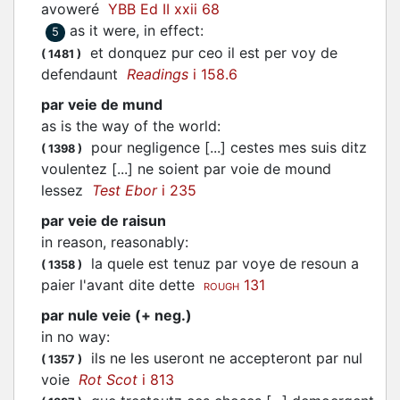
avoweré
YBB Ed II xxii 68
as it were, in effect
:
5
et donquez pur ceo il est per voy de
(
1481
)
defendaunt
Readings
i 158.6
par veie de mund
as is the way of the world
:
pour negligence [...] cestes mes suis ditz
(
1398
)
voulentez [...] ne soient par voie de mound
lessez
Test Ebor
i 235
par veie de raisun
in reason, reasonably
:
la quele est tenuz par voye de resoun a
(
1358
)
paier l'avant dite dette
131
ROUGH
par nule veie (+ neg.)
in no way
:
ils ne les useront ne accepteront par nul
(
1357
)
voie
Rot Scot
i 813