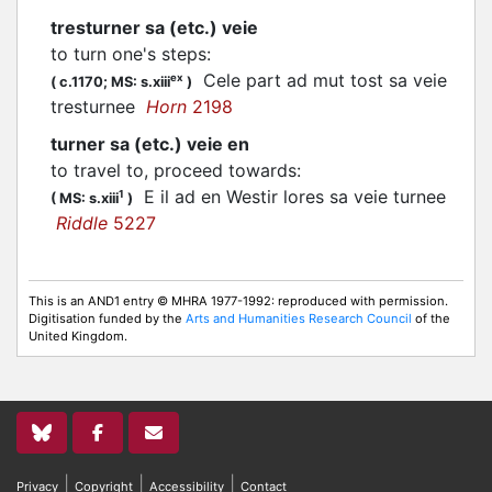
tresturner sa (etc.) veie
to turn one's steps
:
Cele part ad mut tost sa veie
ex
(
c.1170;
MS: s.xiii
)
tresturnee
Horn
2198
turner sa (etc.) veie en
to travel to, proceed towards
:
E il ad en Westir lores sa veie turnee
1
(
MS: s.xiii
)
Riddle
5227
This is an AND1 entry © MHRA 1977-1992: reproduced with permission.
Digitisation funded by the
Arts and Humanities Research Council
of the
United Kingdom.
|
|
|
Privacy
Copyright
Accessibility
Contact