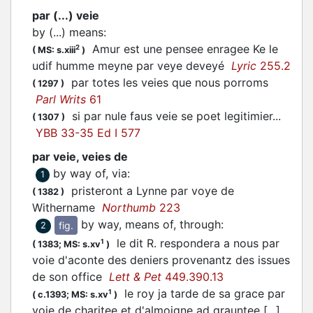
par (...) veie
by (...) means
:
Amur est une pensee enragee Ke le
2
(
MS: s.xiii
)
udif humme meyne par veye deveyé
Lyric
255.2
par totes les veies que nous porroms
(
1297
)
Parl Writs
61
si par nule faus veie se poet legitimier...
(
1307
)
YBB 33-35 Ed I 577
par veie, veies de
by way of, via
:
1
pristeront a Lynne par voye de
(
1382
)
Withername
Northumb
223
by way, means of, through
:
fig.
2
le dit R. respondera a nous par
1
(
1383;
MS: s.xv
)
voie d'aconte des deniers provenantz des issues
de son office
Lett & Pet
449.390.13
le roy ja tarde de sa grace par
1
(
c.1393;
MS: s.xv
)
voie de charitee et d'almoigne ad grauntee [...]