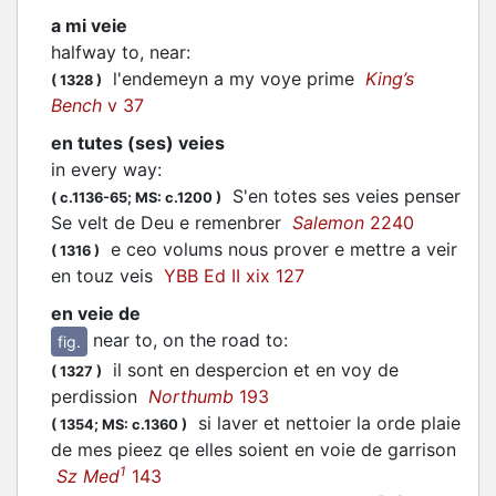
a mi veie
halfway to, near
:
l'endemeyn a my voye prime
King’s
(
1328
)
Bench
v 37
en tutes (ses) veies
in every way
:
S'en totes ses veies penser
(
c.1136-65;
MS: c.1200
)
Se velt de Deu e remenbrer
Salemon
2240
e ceo volums nous prover e mettre a veir
(
1316
)
en touz veis
YBB Ed II xix 127
en veie de
near to, on the road to
:
fig.
il sont en despercion et en voy de
(
1327
)
perdission
Northumb
193
si laver et nettoier la orde plaie
(
1354;
MS: c.1360
)
de mes pieez qe elles soient en voie de garrison
1
Sz Med
143