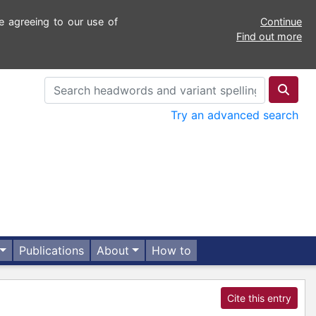
e agreeing to our use of
Continue
Find out more
Try an advanced search
Publications
About
How to
Cite this entry