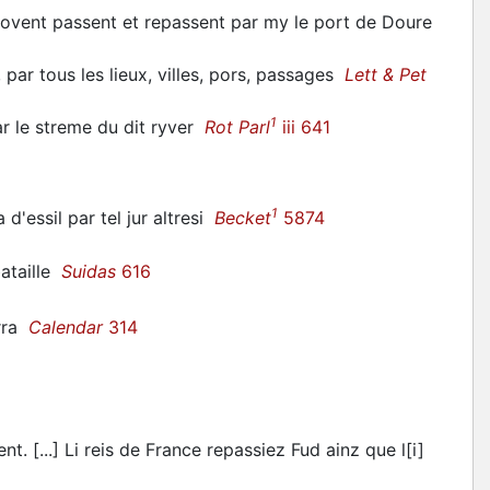
sovent passent et repassent par my le port de Doure
 par tous les lieux, villes, pors, passages
Lett & Pet
1
ar le streme du dit ryver
Rot Parl
iii 641
1
d'essil par tel jur altresi
Becket
5874
bataille
Suidas
616
urra
Calendar
314
nt. [...] Li reis de France repassiez Fud ainz que l[i]