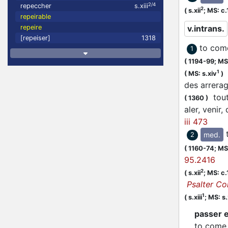
2/4
repeccher
s.xiii
2
(
s.xii
;
MS: c
repeirable
v.intrans.
repeire
[repeiser]
1318
to come
1
(
1194-99;
MS:
j
1
(
MS: s.xiv
)
des arrer
toute
(
1360
)
aler, venir
iii 473
med.
2
(
1160-74;
MS:
95.2416
2
(
s.xii
;
MS: c
Psalter C
1
(
s.xiii
;
MS: s.x
passer 
to come 