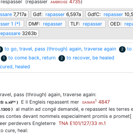
respasser
(
repassier
4735
)
AMBROISE
ssare
7,717a
Gdf:
rapasser
6,597a
GdfC:
repasser
10,
sser 1 (*)
DMF:
repasser
TLF:
repasser
OED:
rep
repassare
3263b
to go, travel, pass (through) again, traverse again
to
1
2
to come back, return
to recover, be healed
1
2
cured, healed
travel, pass (through) again, traverse again
:
1
E li Engleis repassent mer
4847
ex
S: s.xii
)
GAIMAR
al matin ad congé demandé, e repassent les terres 
.1300
)
s contes devant nommeis especialment promis e promet[ ] 
meer perdevers Engleterre
TNA E101/127/33 m.1
to cure, heal
: