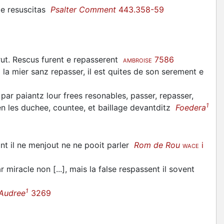
 me resuscitas
Psalter Comment
443.358-59
rut. Rescus furent e repasserent
7586
AMBROISE
 la mier sanz repasser, il est quites de son serement e
ar paiantz lour frees resonables, passer, repasser,
1
, en les duchee, countee, et baillage devantditz
Foedera
int il ne menjout ne ne pooit parler
Rom de Rou
i
WACE
 miracle non [...], mais la false respassent il sovent
1
Audree
3269