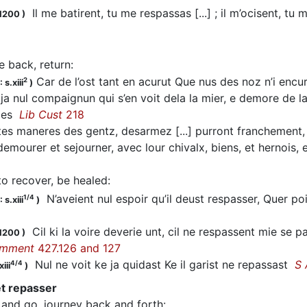
Il me batirent, tu me respassas [...] ; il m’ocisent, tu
.1200
)
 back, return
:
Car de l’ost tant en acurut Que nus des noz n’i encu
2
 s.xiii
)
a nul compaignun qui s’en voit dela la mier, e demore de la
ages
Lib Cust
218
s maneres des gentz, desarmez [...] purront franchement, p
, demourer et sejourner, avec lour chivalx, biens, et hernois
to recover, be healed
:
N’aveient nul espoir qu’il deust respasser, Quer po
1/4
 s.xiii
)
Cil ki la voire deverie unt, cil ne respassent mie se par
.1200
)
omment
427.126 and 127
Nul ne voit ke ja quidast Ke il garist ne repassast
S 
4/4
iii
)
et repasser
and go, journey back and forth
: