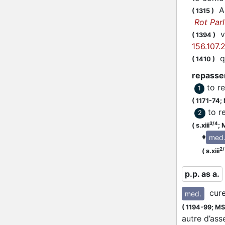
A 
(
1315
)
Rot Parl
ve
(
1394
)
156.107.
qe
(
1410
)
repasse
to r
1
(
1171-74;
to r
2
3/4
(
s.xiii
;
M
♦
med
2/
(
s.xiii
p.p. as a.
cur
med.
(
1194-99;
MS:
autre d’as