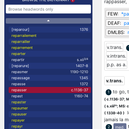
rappasser,
FEW:
*pa
DEAF:
pa
[reparour]
1376
DMLBS:
reparrailement
reparrailler
v.trans.
reparrement
reparter
v.intrans.
3/4
repartir
s.xii
p.p. as a.
[reparure]
1407-8
repasmer
1190-1210
repassage
1345
v.trans.
repasse
1372
repasser
c.1136-37
to go, 
1
repast
1160-74
(
c.1136-37;
M
repaster
in
(
s.xiii
;
MS: c
repaumer
le
(
1338-40
)
repauser
jamais la 
repayer
repayr
med.
2