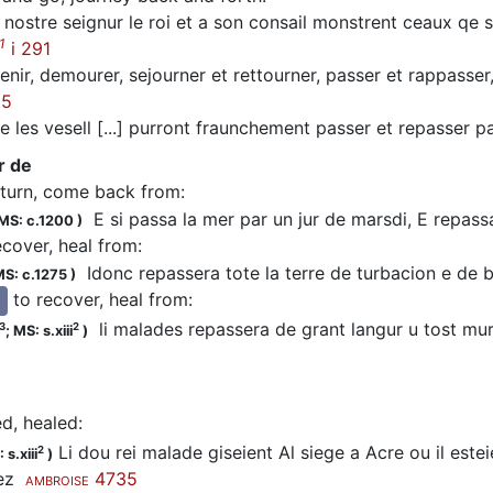
nostre seignur le roi et a son consail monstrent ceaux qe 
1
i 291
nir, demourer, sejourner et rettourner, passer et rappasser,
25
 les vesell [...] purront fraunchement passer et repasser p
r de
eturn, come back from
:
E si passa la mer par un jur de marsdi, E repassa 
MS: c.1200
)
ecover, heal from
:
Idonc repassera tote la terre de turbacion e de 
S: c.1275
)
to recover, heal from
:
.
li malades repassera de grant langur u tost m
3
2
;
MS: s.xiii
)
ed, healed
:
Li dou rei malade giseient Al siege a Acre ou il esteie
2
 s.xiii
)
sez
4735
AMBROISE