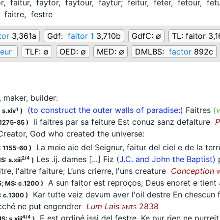
or,
faitur,
faytor,
faytour,
faytur;
feitur,
feter,
fetour,
fet
,
faitre,
festre
tor
3,361a
Gdf:
faitor 1
3,710b
GdfC:
∅
TL:
faitor 3,
teur
TLF:
∅
OED:
∅
MED:
∅
DMLBS:
factor
892c
, maker, builder
:
(to construct the outer walls of paradise:)
Faitres
(
v
1
 s.xiv
)
li
faitres
par sa feiture Est conuz sanz defalture
P
1275-85
)
Creator, God who created the universe
:
La meie aie del Seignur, faitur del ciel e de la te
 1155-60
)
Les .ij. dames [...] Fiz
(J.C. and John the Baptist)
p
2/4
S: s.xiii
)
itre, l'altre faiture; L’uns crierre, l'uns creature
Conception
A sun faitor est reproços; Deus enoret e tient
5;
MS: c.1200
)
Kar tutte veiz devum aver l'oil destre En chescun 
 c.1300
)
cché ne put engendrer
Lum Lais
2838
ANTS
E est ordiné issi del
festre
, Ke pur rien ne purre
4/4
S: s.xiii
)