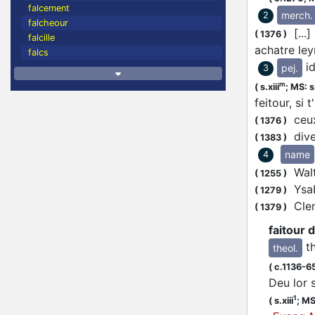
falcement
merch.
2
falcheour
[...]
(
1376
)
falcille
achatre le
falcs
i
pej.
3
m
(
s.xiii
;
MS: s.
feitour, si
ceux 
(
1376
)
diver
(
1383
)
name
4
Walt
(
1255
)
Ysab
(
1279
)
Clem
(
1379
)
faitour 
t
theol.
(
c.1136-6
Deu lor 
1
(
s.xiii
;
MS: