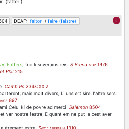
ur
(fatter
)
,
1604
DEAF:
faitor
/
faire (faistre)
ar.
Fatters
)
fud li suverains reis
S Brend
1676
MUP
et Phil
215
rre
Camb Ps
234.CXX.2
orterent, mais molt divers, Li uns ert sire, l'altre sers;
897
WACE
 ami Celui ki de povre ad merci
Salemon
8504
fet ver nostre
festre
, E quant em ne put la cest aver
it autrement estre
Secr
1310
ABERNUN