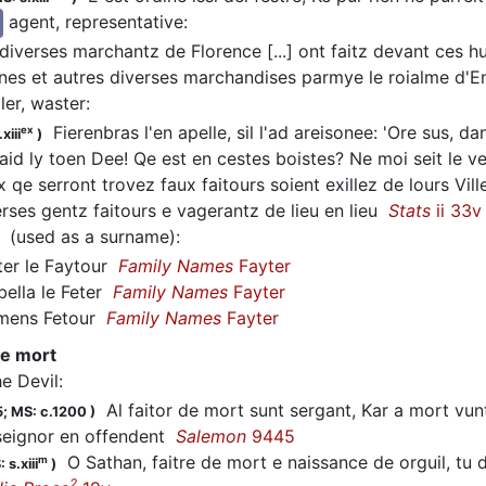
agent, representative
:
 diverses marchantz de Florence [...] ont faitz devant ces hu
ynes et autres diverses marchandises parmye le roialme d'
dler, waster
:
Fierenbras l'en apelle, sil l'ad areisonee: 'Ore sus, dan
ex
xiii
)
 t'aid ly toen Dee! Qe est en cestes boistes? Ne moi seit le v
qe serront trovez faux faitours soient exillez de lours Vil
ses gentz faitours e vagerantz de lieu en lieu
Stats
ii 33v
(used as a surname)
:
er le Faytour
Family Names
Fayter
ella le Feter
Family Names
Fayter
ens Fetour
Family Names
Fayter
de mort
he Devil
:
Al faitor de mort sunt sergant, Kar a mort vunt
5;
MS: c.1200
)
seignor en offendent
Salemon
9445
O Sathan, faitre de mort e naissance de orguil, tu
m
 s.xiii
)
2