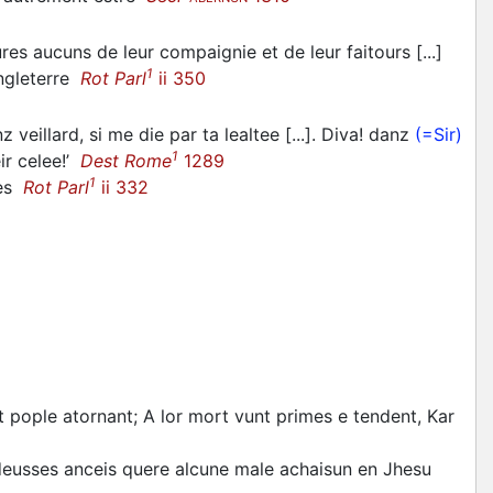
res aucuns de leur compaignie et de leur faitours [...]
1
Engleterre
Rot Parl
ii 350
z veillard, si me die par ta lealtee [...]. Diva! danz
(=Sir)
1
eir celee!’
Dest Rome
1289
1
les
Rot Parl
ii 332
 pople atornant; A lor mort vunt primes e tendent, Kar
 deusses anceis quere alcune male achaisun en Jhesu