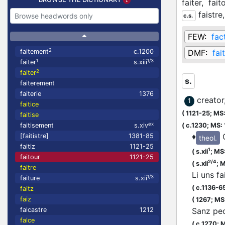
faiter,
fait
faistre
c.s.
FEW:
fac
2
faitement
c.1200
DMF:
fai
1
1/3
faiter
s.xiii
2
faiter
s.
faiterement
faiterie
1376
creator
1
faitice
(
1121-25;
MS:
faitise
ex
faitisement
s.xiv
(
c.1230;
MS: 
♦
[faitistre]
1381-85
theol.
faitiz
1121-25
1
(
s.xii
;
MS:
faitour
1121-25
2/4
(
s.xii
;
M
faitre
Li uns fa
1/3
faiture
s.xii
(
c.1136-6
faitz
faiz
(
1267;
MS:
Sanz pe
falcastre
1212
falce
(
c.1270;
M