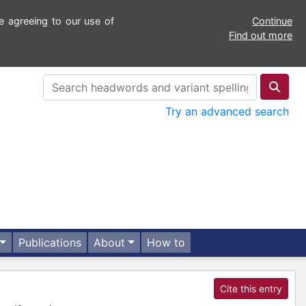
e agreeing to our use of
Continue
Find out more
Try an advanced search
Publications
About
How to
Cite this entry