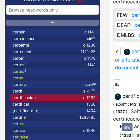
certificaci
FEW:
cer
DEAF:
ce
certein
c.1141
DMLBS:
2/4
certeinement
s.xii
certeinté
c.1230
s.
cer
certement
1121-25
1
certer
c.1170
or alterati
1
certes
c.1141
document c
2
certes
certet
s.
m
certeté
s.xiii
1/4
certif
s.xiii
certifi
1
certificacion
c.1292
ex
certificat
1368
(
s.xiii
;
MS: s
Soit 
[certificatoire]
1404
(
1327
)
certifier
1283-85
certificacio
cerure
♦
ac
law
ceruse
c.1240
se
(
1352
)
cervaise