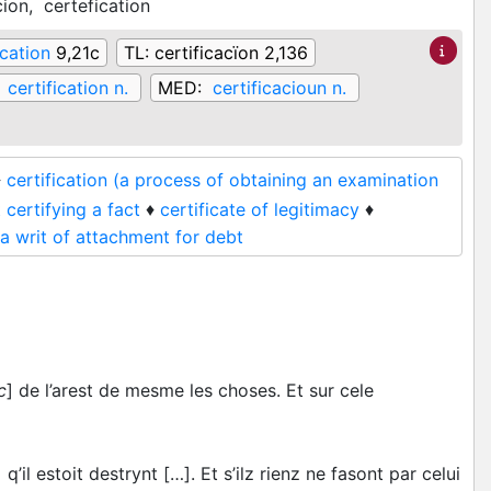
cion,
certefication
ication
9,21c
TL:
certificacïon 2,136
:
certification n.
MED:
certificacioun n.
♦
certification (a process of obtaining an examination
 certifying a fact
♦
certificate of legitimacy
♦
 a writ of attachment for debt
c
] de l’arest de mesme les choses. Et sur cele
] q’il estoit destrynt […]. Et s’ilz rienz ne fasont par celui