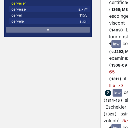
certific
cerveiler
m
cerveise
s.xii
(
1366;
MS
escoinge
cervel
1155
cervelé
s.xiii
viscont
La
(
1409
)
lour co
♦
ce
law
(
c.1292;
M
examinez
(
1308-09
65
il 
(
1311
)
II xi 73
ce
law
2
si
(
1314-15
)
l’Eschekie
issin
(
1323
)
volunté
Re
♦
ce
law