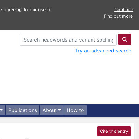
e agreeing to our use of
Continue
Find out more
Try an advanced search
Publications
About
How to
Cite this entry