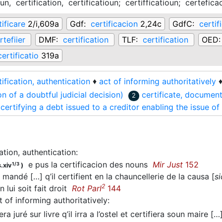
oun,
certification,
certificatioun;
certifficatioun;
certefica
tificare
2/i,609a
Gdf:
certificacion
2,24c
GdfC:
certif
rtefiier
DMF:
certification
TLF:
certification
OED
certificatio
319a
tification, authentication
♦
act of informing authoritatively
on of a doubtful judicial decision)
certificate, document
2
ertifying a debt issued to a creditor enabling the issue of
cation, authentication
:
e pus la certificacion des nouns
Mir Just
152
1/3
.xiv
)
mandé […] q’il certifient en la chauncellerie de la causa [
si
2
n lui soit fait droit
Rot Parl
144
t of informing authoritatively
:
ra juré sur livre q’il irra a l’ostel et certifiera soun maire […