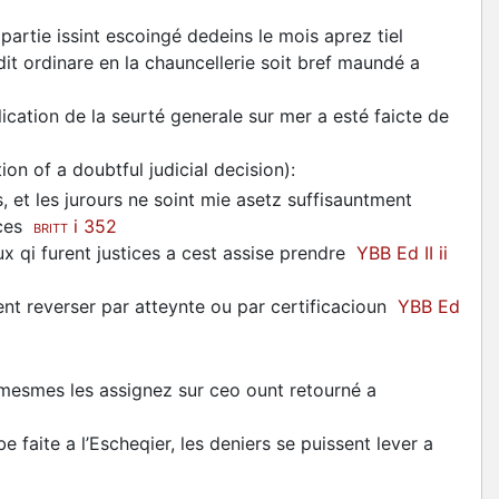
a partie issint escoingé dedeins le mois aprez tiel
it ordinare en la chauncellerie soit bref maundé a
cation de la seurté generale sur mer a esté faicte de
ion of a doubtful judicial decision)
:
 et les jurours ne soint mie asetz suffisauntment
ices
i 352
BRITT
x qi furent justices a cest assise prendre
YBB Ed II ii
ment reverser par atteynte ou par certificacioun
YBB Ed
 mesmes les assignez sur ceo ount retourné a
 faite a l’Escheqier, les deniers se puissent lever a