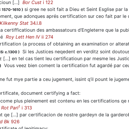
acioun […]
Bor Cust
i 122
si gree ne soit fait a Dieu et Seint Esglise par l
: 1570-1610
)
ment, que adonques aprés certification sur ceo fait par le d
Kilkenny Stat
34.I.8
 certifficatioun des ambassatours d’Engleterre que la publi
sté
Roy Lett Hen IV
ii 274
rtification (a process of obtaining an examination or alterat
Si les Justices neqedent en verditz soint doutous,
S: c.1300
)
 […] en tel cas tient leu certificatioun par mesme les Just
Vous veez bien coment la certification fut agardé par ceu
)
ne fut mye partie a ceu jugement, issint q’il pount le juge
rtificate, document certifying a fact
:
come plus pleinement est contenu en les certifications qe
1
r
Rot Parl
i 313
t qe […] par certificacion de nostre gardeyn de la garderobe
d Bk
926
rtificate of legitimacy
: