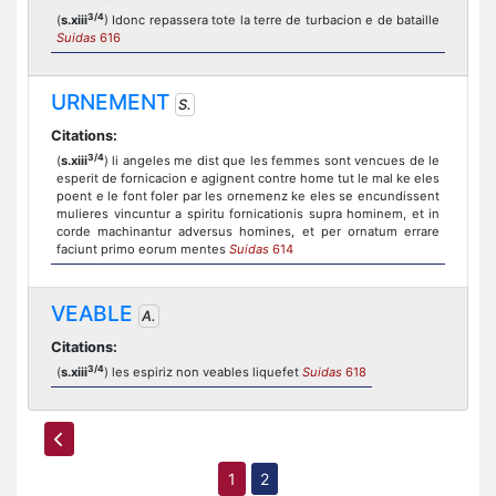
3/4
(
s.xiii
) Idonc repassera tote la terre de turbacion e de bataille
Suidas
616
URNEMENT
S.
Citations:
3/4
(
s.xiii
) li angeles me dist que les femmes sont vencues de le
esperit de fornicacion e agignent contre home tut le mal ke eles
poent e le font foler par les ornemenz ke eles se encundissent
mulieres vincuntur a spiritu fornicationis supra hominem, et in
corde machinantur adversus homines, et per ornatum errare
faciunt primo eorum mentes
Suidas
614
VEABLE
A.
Citations:
3/4
(
s.xiii
) les espiriz non veables liquefet
Suidas
618
1
2