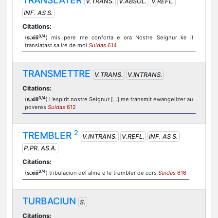
TRANSLATER
V.TRANS.
V.ABSOL.
V.REFL.
INF. AS S.
Citations:
3/4
(
s.xiii
) mis pere me conforta e ora Nostre Seignur ke il
translatast sa ire de moi
Suidas
614
TRANSMETTRE
V.TRANS.
V.INTRANS.
Citations:
3/4
(
s.xiii
) L’espirit nostre Seignur […] me transmit ewangelizer au
poveres
Suidas
612
2
TREMBLER
V.INTRANS.
V.REFL.
INF. AS S.
P.PR. AS A.
Citations:
3/4
(
s.xiii
) tribulacion del alme e le trembler de cors
Suidas
616
TURBACIUN
S.
Citations: