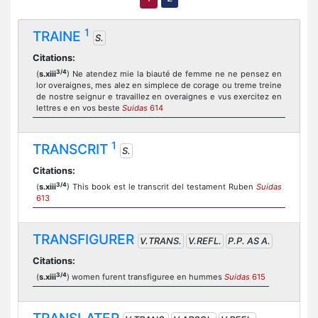
1
TRAINE
S.
Citations:
3/4
(
s.xiii
) Ne atendez mie la biauté de femme ne ne pensez en
lor overaignes, mes alez en simplece de corage ou treme treine
de nostre seignur e travaillez en overaignes e vus exercitez en
lettres e en vos beste
Suidas
614
1
TRANSCRIT
S.
Citations:
3/4
(
s.xiii
) This book est le transcrit del testament Ruben
Suidas
613
TRANSFIGURER
V.TRANS.
V.REFL.
P.P. AS A.
Citations:
3/4
(
s.xiii
) women furent transfiguree en hummes
Suidas
615