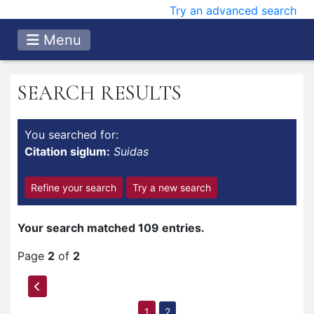
Try an advanced search
Menu
SEARCH RESULTS
You searched for:
Citation siglum:
Suidas
Refine your search
Try a new search
Your search matched 109 entries.
Page
2
of
2
1
2