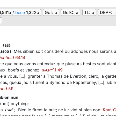
1,561a /
bene
1,322b
Gdf:
∅
GdfC:
∅
TL:
∅
DEAF:
∅
l (as)
:
Mes sibien soit consideré ou adonqes nous serons a
.1400
)
ichfield
64.14
e que nous avons entenduz que pluseurs bestes sont alantz 
2
vaux, boefs et vachez
i 49
GAUNT
 a vous, [...], granter a Thomas de Everdon, clerc, la garde
es, queux jadis furent a Symond de Repenteney, [...], sibi
land
59
sibien nun
 (not) anything
:
Bien le firent la nuit; ne lur vint si bien non
Rom C
2
S: s.xiv
)