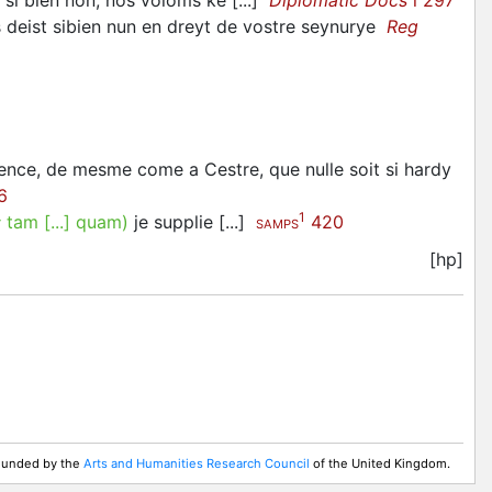
ne si bien non, nos voloms ke [...]
Diplomatic Docs
i 297
s deist sibien nun en dreyt de vostre seynurye
Reg
esence, de mesme come a Cestre, que nulle soit si hardy
6
1
:
tam [...] quam)
je supplie [...]
420
SAMPS
[hp]
 Funded by the
Arts and Humanities Research Council
of the United Kingdom.