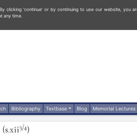
 clicking 'continue' or by continuing to use our website, you ar
t any time.
rch
Bibliography
Textbase
Blog
Memorial Lectures
3/4
N
(s.xii
)