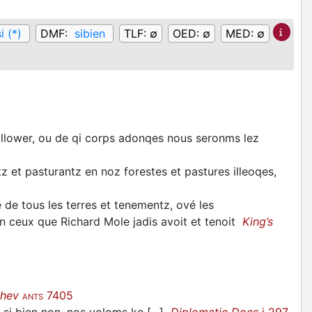
si (*)
DMF:
sibien
TLF:
∅
OED:
∅
MED:
∅
llower, ou de qi corps adonqes nous seronms lez
et pasturantz en noz forestes et pastures illeoqes,
 de tous les terres et tenementz, ové les
en ceux que Richard Mole jadis avoit et tenoit
King’s
hev
7405
ANTS