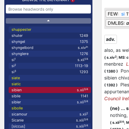
FEW:
si
1
DMLBS:
shuppester
shuter
1249
adv.
shyngel
1375
in
shyngelbord
s.xiv
also, as wel
shynglere
1276
2
(
s.xiv
;
MS: c
1
1/4
si
s.xii
menbrez
L
2
si
1113-19
Porc
(
1380
)
3
si
1293
sibien chi
siate
siatic
Plese
(
1392
)
3/4
sibien
s.xii
appurtenanc
sibile
1141
Council Ire
3/4
sibler
s.xii
(ne) ... 
sibolle
2
sicamour
s.xii
nothing,
3/4
Sicanie
s.xiii
3/4
(
s.xii
;
M
3/4
[siccus]
s.xiii