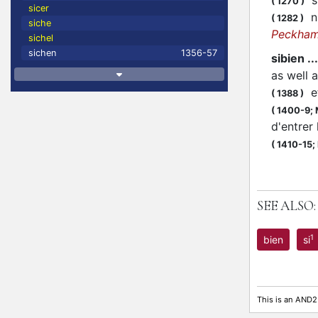
si
(
1270
)
sicer
nu
(
1282
)
siche
Peckha
sichel
sichen
1356-57
sibien .
as well a
et
(
1388
)
(
1400-9;
d'entrer
(
1410-15;
SEE ALSO:
1
bien
si
This is an AND2