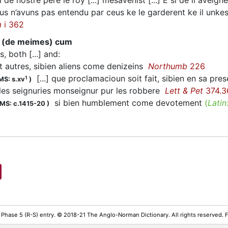
 de nostre pere le roy [...] mesavenist [...] E si de li aveig
s n’avuns pas entendu par ceus ke le garderent ke il unke
m
i 362
.. (de meimes) cum
s, both [...] and
:
 autres, sibien aliens come denizeins
Northumb
226
[...] que proclamacioun soit fait, sibien en sa pr
1
MS: s.xv
)
 les seignuries monseignur pur les robbere
Lett & Pet
374.3
si bien humblement come devotement
(
Latin
MS: c.1415-20
)
 Phase 5 (R-S) entry. © 2018-21 The Anglo-Norman Dictionary. All rights reserved.