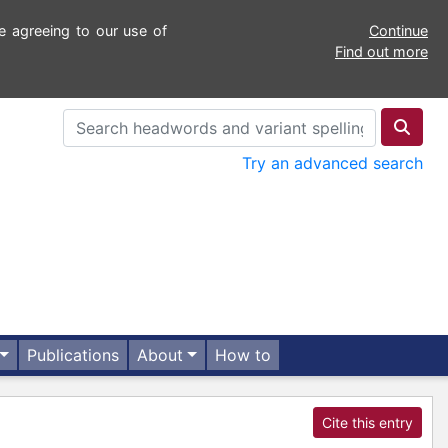
e agreeing to our use of
Continue
Find out more
Try an advanced search
Publications
About
How to
Cite this entry