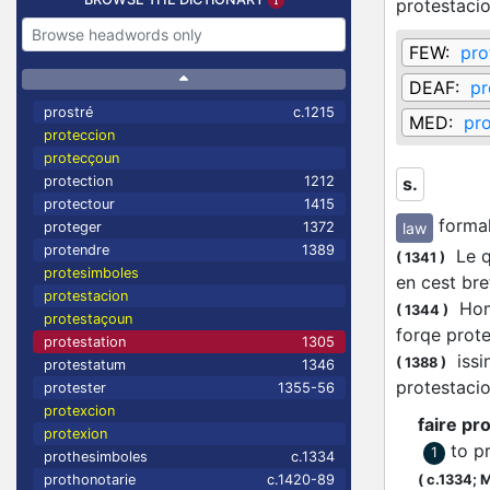
protestaci
FEW:
pro
DEAF:
pr
prostré
c.1215
MED:
pro
proteccion
protecçoun
protection
1212
s.
protectour
1415
formal
law
proteger
1372
protendre
1389
Le qu
(
1341
)
protesimboles
en cest br
protestacion
Home
(
1344
)
protestaçoun
forqe prote
protestation
1305
issin
(
1388
)
protestatum
1346
protestacio
protester
1355-56
protexcion
faire pr
protexion
to p
1
prothesimboles
c.1334
(
c.1334;
M
prothonotarie
c.1420-89