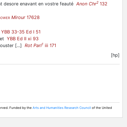
2
nt desore enavant en vostre feauté
Anon Chr
132
Mirour
17628
GOWER
n
YBB 33-35 Ed I 51
fet
YBB Ed II xi 93
1
ouster [...]
Rot Parl
iii 171
[hp]
served. Funded by the
Arts and Humanities Research Council
of the United