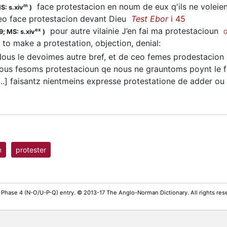
face protestacion en noum de eux q'ils ne voleie
m
S: s.xiv
)
o face protestacion devant Dieu
Test Ebor
i 45
pour autre vilainie J’en fai ma protestacioun
ex
9;
MS: s.xiv
)
to make a protestation, objection, denial
:
us le devoimes autre bref, et de ceo femes prodestacio
us fesoms protestacioun qe nous ne grauntoms poynt le 
..] faisantz nientmeins expresse protestatione de adder ou 
m
protester
 Phase 4 (N-O/U-P-Q) entry. © 2013-17 The Anglo-Norman Dictionary. All rights re