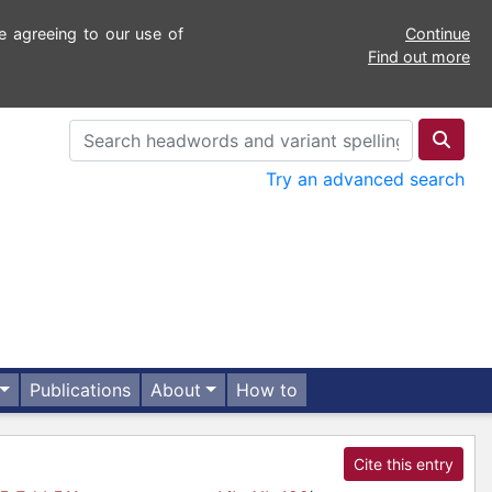
e agreeing to our use of
Continue
Find out more
Try an advanced search
Publications
About
How to
Cite this entry