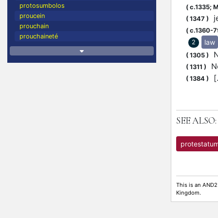
protosumbolos
(
c.1335;
M
proucein
je
(
1347
)
prouchain
(
c.1360-7
prouchaineté
law
2
No
(
1305
)
No
(
1311
)
[.
(
1384
)
SEE ALSO:
protestatu
This is an AND2
Kingdom.