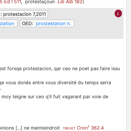
 Ed I 511
,
protestaçoun
Lib Alb
182
)
L:
protestacïon 7,2011
station
OED:
prostestation n.
est forsqe protestacion, qar ceo ne poet pas faire issu
e vous donés entre vous diversité du temps serra
9
 moy teigne sur ceo q’il fuit vagarant par voie de
1
opinions [...] ne meinteindroit
Cron
362.4
TREVET