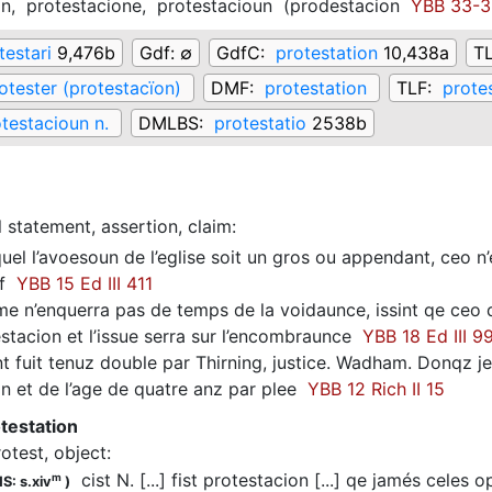
on,
protestacione,
protestacioun
(
prodestacion
YBB 33-35
testari
9,476b
Gdf:
∅
GdfC:
protestation
10,438a
T
otester (protestacïon)
DMF:
protestation
TLF:
prote
testacioun n.
DMLBS:
protestatio
2538b
 statement, assertion, claim
:
el l’avoesoun de l’eglise soit un gros ou appendant, ceo n’
ef
YBB 15 Ed III 411
 n’enquerra pas de temps de la voidaunce, issint qe ceo q
stacion et l’issue serra sur l’encombraunce
YBB 18 Ed III 9
t fuit tenuz double par Thirning, justice. Wadham. Donqz je
n et de l’age de quatre anz par plee
YBB 12 Rich II 15
otestation
rotest, object
:
cist N. [...] fist protestacion [...] qe jamés celes 
m
S: s.xiv
)