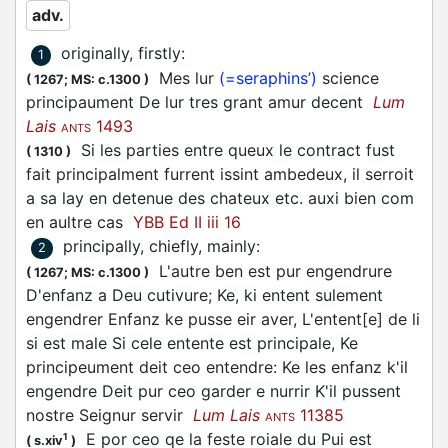
adv.
originally, firstly
:
1
Mes lur
(=seraphins’)
science
(
1267;
MS: c.1300
)
principaument De lur tres grant amur decent
Lum
Lais
1493
ANTS
Si les parties entre queux le contract fust
(
1310
)
fait principalment furrent issint ambedeux, il serroit
a sa lay en detenue des chateux etc. auxi bien com
en aultre cas
YBB Ed II iii 16
principally, chiefly, mainly
:
2
L'autre ben est pur engendrure
(
1267;
MS: c.1300
)
D'enfanz a Deu cutivure; Ke, ki entent sulement
engendrer Enfanz ke pusse eir aver, L'entent[e] de li
si est male Si cele entente est principale, Ke
principeument deit ceo entendre: Ke les enfanz k'il
engendre Deit pur ceo garder e nurrir K'il pussent
nostre Seignur servir
Lum Lais
11385
ANTS
E por ceo qe la feste roiale du Pui est
1
(
s.xiv
)