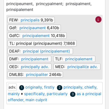
principeument,
princypalment;
prinsipalment,
prinsipalement
FEW:
principalis
9,391b
Gdf:
principaument
6,410b
GdfC:
principalement
10,418b
TL:
principal (principaument) 7,1868
DEAF:
principal (principalement)
DMF:
principalement
TLF:
principalement
OED:
principally adv.
MED:
principalli(e adv.
DMLBS:
principaliter
2464b
adv.
originally, firstly
principally, chiefly,
1
2
mainly
♦
specifically, particularly
as a principal
3
offender, main culprit