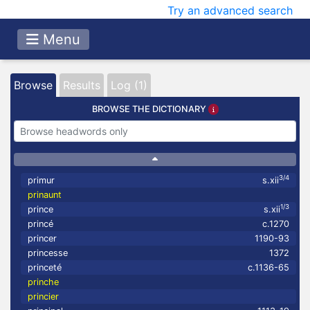
Try an advanced search
Menu
Browse
Results
Log (1)
BROWSE THE DICTIONARY
3/4
primur
s.xii
prinaunt
1/3
prince
s.xii
princé
c.1270
princer
1190-93
princesse
1372
princeté
c.1136-65
prinche
princier