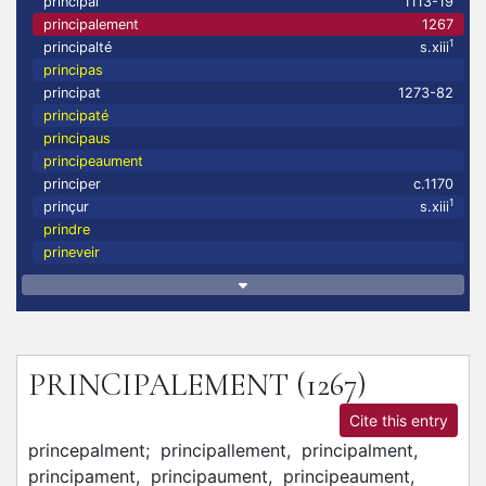
principal
1113-19
principalement
1267
1
principalté
s.xiii
principas
principat
1273-82
principaté
principaus
principeaument
principer
c.1170
1
prinçur
s.xiii
prindre
prineveir
PRINCIPALEMENT
(1267)
Cite this entry
princepalment;
principallement,
principalment,
principament,
principaument,
principeaument,