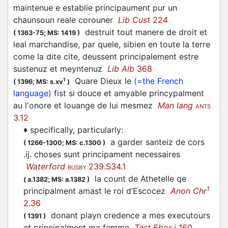
maintenue e establie principaument pur un
chaunsoun reale corouner
Lib Cust
224
destruit tout manere de droit et
(
1363-75;
MS: 1419
)
leal marchandise, par quele, sibien en toute la terre
come la dite cite, deussent principalement estre
sustenuz et meyntenuz
Lib Alb
368
Quare Dieux le
(=the French
1
(
1396;
MS: s.xv
)
language)
fist si douce et amyable princypalment
au l'onore et louange de lui mesmez
Man lang
ANTS
3.12
♦
specifically, particularly
:
a garder santeiz de cors
(
1266-1300;
MS: c.1300
)
.ij. choses sunt principament necessaires
Waterford
239.S34.1
BUSBY
la count de Athetelle qe
(
a.1382;
MS: a.1382
)
1
principalment amast le roi d’Escocez
Anon Chr
2.36
donant playn credence a mes executours
(
1391
)
et principalment ma femme
Test Ebor
i 160