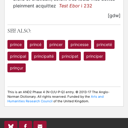
pleinment acquittez
Test Ebor
i 232
[gdw]
SEE ALSO:
prince
princé
princer
princesse
princeté
principal
principalté
principat
principer
prinçur
This is an AND2 Phase 4 (N-O/U-P-Q) entry. © 2013-17 The Anglo-
Norman Dictionary. All rights reserved. Funded by the
Arts and
Humanities Research Council
of the United Kingdom.